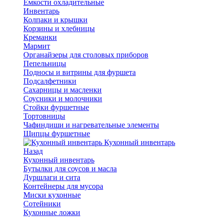
Емкости охладительные
Инвентарь
Колпаки и крышки
Корзины и хлебницы
Креманки
Мармит
Органайзеры для столовых приборов
Пепельницы
Подносы и витрины для фуршета
Подсалфетники
Сахарницы и масленки
Соусники и молочники
Стойки фуршетные
Тортовницы
Чафиндиши и нагревательные элементы
Щипцы фуршетные
Кухонный инвентарь
Назад
Кухонный инвентарь
Бутылки для соусов и масла
Дуршлаги и сита
Контейнеры для мусора
Миски кухонные
Сотейники
Кухонные ложки