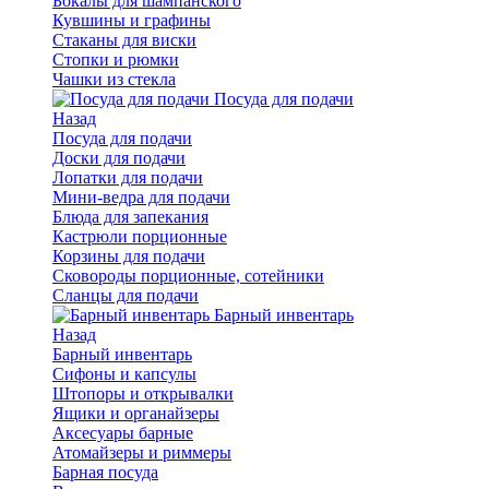
Бокалы для шампанского
Кувшины и графины
Стаканы для виски
Стопки и рюмки
Чашки из стекла
Посуда для подачи
Назад
Посуда для подачи
Доски для подачи
Лопатки для подачи
Мини-ведра для подачи
Блюда для запекания
Кастрюли порционные
Корзины для подачи
Сковороды порционные, сотейники
Сланцы для подачи
Барный инвентарь
Назад
Барный инвентарь
Сифоны и капсулы
Штопоры и открывалки
Ящики и органайзеры
Аксесуары барные
Атомайзеры и риммеры
Барная посуда