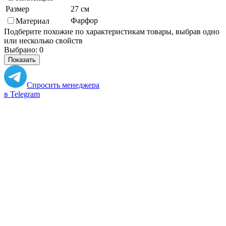
Размер
27 см
Фарфор
Материал
Подберите похожие по характеристикам товары, выбрав одно
или несколько свойств
Выбрано:
0
Показать
Спросить менеджера
в Telegram
Задать вопрос о товаре
Я согласен с
условиями обработки
персональных данных
Отправить
Вам могут понадобиться
Персональные рекомендации