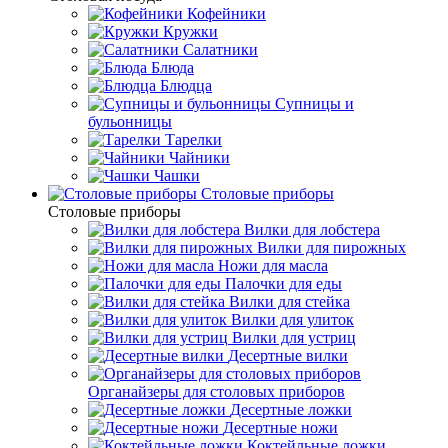
Кофейники
Кружки
Салатники
Блюда
Блюдца
Супницы и
бульонницы
Тарелки
Чайники
Чашки
Cтоловые приборы
Cтоловые приборы
Вилки для лобстера
Вилки для пирожных
Ножи для масла
Палочки для еды
Вилки для стейка
Вилки для улиток
Вилки для устриц
Десертные вилки
Органайзеры для столовых приборов
Десертные ложки
Десертные ножи
Коктейльные ложки