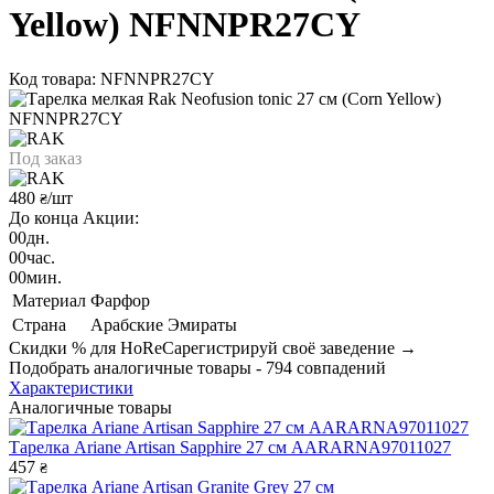
Yellow) NFNNPR27CY
Код товара: NFNNPR27CY
Под заказ
480
/шт
₴
До конца Акции:
00
дн.
00
час.
00
мин.
Материал
Фарфор
Страна
Арабские Эмираты
Скидки % для HoReCa
регистрируй своё заведение →
Подобрать аналогичные товары - 794 совпадений
Характеристики
Аналогичные товары
Тарелка Ariane Artisan Sapphire 27 см AARARNA97011027
457
₴