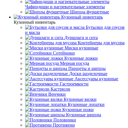
Чафиндиши и нагревательные элементы
Щипцы фуршетные
Кухонный инвентарь
Кухонный инвентарь
Бутылки для соусов
и масла
Дуршлаги и сита
Контейнеры для мусора
Миски кухонные
Сотейники
Кухонные ложки
Мерная посуда
Пинцеты и щипцы
Доски разделочные
Аксессуары кухонные
Гастроемкости
Кастрюли
Венчики
Кухонные вилки
Кухонные лопатки
Кухонные ножи
Кухонные щипцы
Половники
Противени