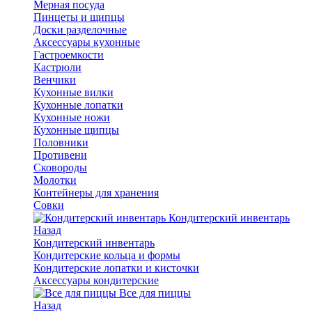
Мерная посуда
Пинцеты и щипцы
Доски разделочные
Аксессуары кухонные
Гастроемкости
Кастрюли
Венчики
Кухонные вилки
Кухонные лопатки
Кухонные ножи
Кухонные щипцы
Половники
Противени
Сковороды
Молотки
Контейнеры для хранения
Совки
Кондитерский инвентарь
Назад
Кондитерский инвентарь
Кондитерские кольца и формы
Кондитерские лопатки и кисточки
Аксессуары кондитерские
Все для пиццы
Назад