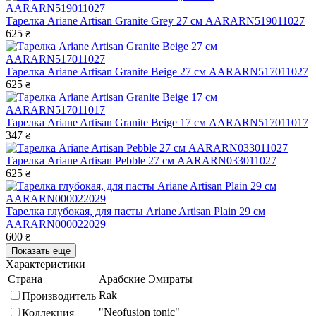
Тарелка Ariane Artisan Granite Grey 27 см AARARN519011027
625
₴
Тарелка Ariane Artisan Granite Beige 27 см AARARN517011027
625
₴
Тарелка Ariane Artisan Granite Beige 17 см AARARN517011017
347
₴
Тарелка Ariane Artisan Pebble 27 см AARARN033011027
625
₴
Тарелка глубокая, для пасты Ariane Artisan Plain 29 см
AARARN000022029
600
₴
Показать еще
Характеристики
Страна
Арабские Эмираты
Rak
Производитель
"Neofusion tonic"
Коллекция