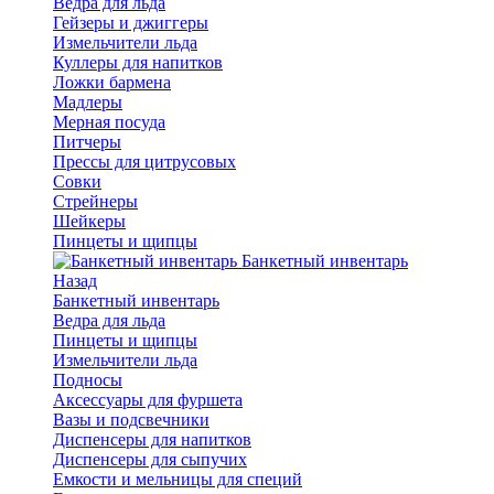
Ведра для льда
Гейзеры и джиггеры
Измельчители льда
Куллеры для напитков
Ложки бармена
Мадлеры
Мерная посуда
Питчеры
Прессы для цитрусовых
Совки
Стрейнеры
Шейкеры
Пинцеты и щипцы
Банкетный инвентарь
Назад
Банкетный инвентарь
Ведра для льда
Пинцеты и щипцы
Измельчители льда
Подносы
Аксессуары для фуршета
Вазы и подсвечники
Диспенсеры для напитков
Диспенсеры для сыпучих
Емкости и мельницы для специй