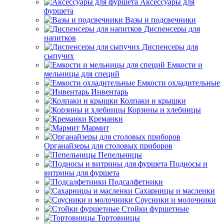
Аксессуары для
фуршета
Вазы и подсвечники
Диспенсеры для
напитков
Диспенсеры для
сыпучих
Емкости и
мельницы для специй
Емкости охладительные
Инвентарь
Колпаки и крышки
Корзины и хлебницы
Креманки
Мармит
Органайзеры для столовых приборов
Пепельницы
Подносы и
витрины для фуршета
Подсалфетники
Сахарницы и масленки
Соусники и молочники
Стойки фуршетные
Тортовницы