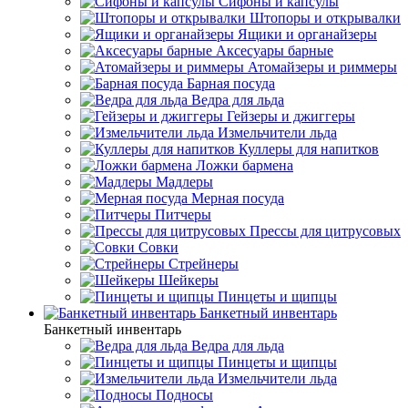
Сифоны и капсулы
Штопоры и открывалки
Ящики и органайзеры
Аксесуары барные
Атомайзеры и риммеры
Барная посуда
Ведра для льда
Гейзеры и джиггеры
Измельчители льда
Куллеры для напитков
Ложки бармена
Мадлеры
Мерная посуда
Питчеры
Прессы для цитрусовых
Совки
Стрейнеры
Шейкеры
Пинцеты и щипцы
Банкетный инвентарь
Банкетный инвентарь
Ведра для льда
Пинцеты и щипцы
Измельчители льда
Подносы