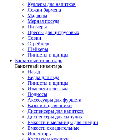
Куллеры для напитков
Ложки бармена
Мадлеры
Мерная посуда
Питчеры
Прессы для цитрусовых
Совки
Стрейнеры
Шейкеры
Пинцеты и щипцы
Банкетный инвентарь
Банкетный инвентарь
Назад
Ведра для льда
Пинцеты и щипцы
Измельчители льда
Подносы
Аксессуары для фуршета
Вазы и подсвечники
Диспенсеры для напитков
Диспенсеры для сыпучих
Емкости и мельницы для специй
Емкости охладительные
Инвентарь
Колпаки и крышки