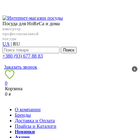
Посуда для HoReCa и дома
импортер
профессиональной
посуды
UA
|
RU
Поиск
+38‎0 (93) 677 88 83
Заказать звонок
0
0
Корзина
0
₴
О компании
Бренды
Доставка и Оплата
Прайсы и Каталоги
Новинки
Акции