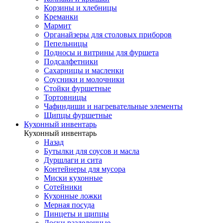
Корзины и хлебницы
Креманки
Мармит
Органайзеры для столовых приборов
Пепельницы
Подносы и витрины для фуршета
Подсалфетники
Сахарницы и масленки
Соусники и молочники
Стойки фуршетные
Тортовницы
Чафиндиши и нагревательные элементы
Щипцы фуршетные
Кухонный инвентарь
Кухонный инвентарь
Назад
Бутылки для соусов и масла
Дуршлаги и сита
Контейнеры для мусора
Миски кухонные
Сотейники
Кухонные ложки
Мерная посуда
Пинцеты и щипцы
Доски разделочные