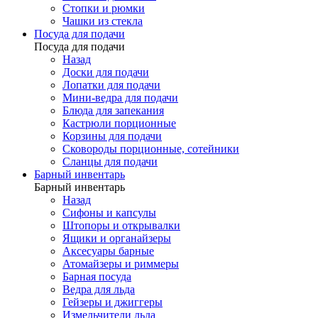
Стопки и рюмки
Чашки из стекла
Посуда для подачи
Посуда для подачи
Назад
Доски для подачи
Лопатки для подачи
Мини-ведра для подачи
Блюда для запекания
Кастрюли порционные
Корзины для подачи
Сковороды порционные, сотейники
Сланцы для подачи
Барный инвентарь
Барный инвентарь
Назад
Сифоны и капсулы
Штопоры и открывалки
Ящики и органайзеры
Аксесуары барные
Атомайзеры и риммеры
Барная посуда
Ведра для льда
Гейзеры и джиггеры
Измельчители льда