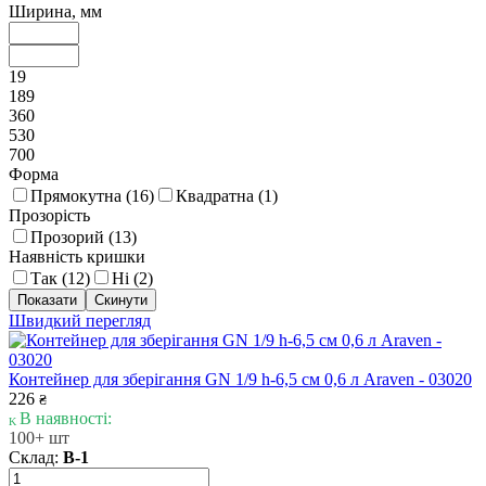
Ширина, мм
19
189
360
530
700
Форма
Прямокутна (
16
)
Квадратна (
1
)
Прозорість
Прозорий (
13
)
Наявність кришки
Так (
12
)
Ні (
2
)
Швидкий перегляд
Контейнер для зберігання GN 1/9 h-6,5 см 0,6 л Araven - 03020
226
₴
В наявності:
100+ шт
Склад:
В-1