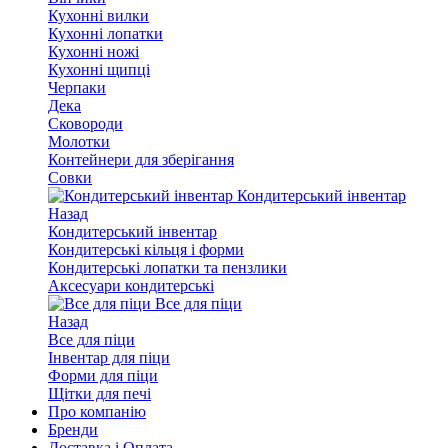
Кухонні вилки
Кухонні лопатки
Кухонні ножі
Кухонні щипці
Черпаки
Дека
Сковороди
Молотки
Контейнери для зберігання
Совки
Кондитерський інвентар
Назад
Кондитерський інвентар
Кондитерські кільця і форми
Кондитерські лопатки та пензлики
Аксесуари кондитерські
Все для піци
Назад
Все для піци
Інвентар для піци
Форми для піци
Щітки для печі
Про компанію
Бренди
Доставка і Оплата