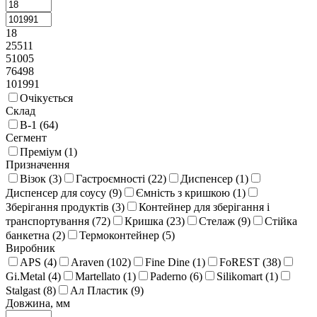
18
25511
51005
76498
101991
Очікується
Склад
В-1 (
64
)
Сегмент
Преміум (
1
)
Призначення
Візок (
3
)
Гастроємності (
22
)
Диспенсер (
1
)
Диспенсер для соусу (
9
)
Ємність з кришкою (
1
)
Зберігання продуктів (
3
)
Контейнер для зберігання і
транспортування (
72
)
Кришка (
23
)
Стелаж (
9
)
Стійка
банкетна (
2
)
Термоконтейнер (
5
)
Виробник
APS (
4
)
Araven (
102
)
Fine Dine (
1
)
FoREST (
38
)
Gi.Metal (
4
)
Martellato (
1
)
Paderno (
6
)
Silikomart (
1
)
Stalgast (
8
)
Ал Пластик (
9
)
Довжина, мм