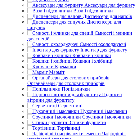
Аксесуари для фуршету
Вази і підсвічники
Диспенсери для напоїв
Диспенсери для
сипучих
Ємності і млинки
для спецій
Ємності охолоджуючі
Інвентар для фуршету
Ковпаки і кришки
Кошики і хлібниці
Креманки
Марміт
Органайзери для столових приборів
Попільнички
Підноси і
вітрини для фурштету
Серветниці
Цукорниці і маслянки
Соусники і молочники
Стійки фуршетні
Тортівниці
Чафіндіші і