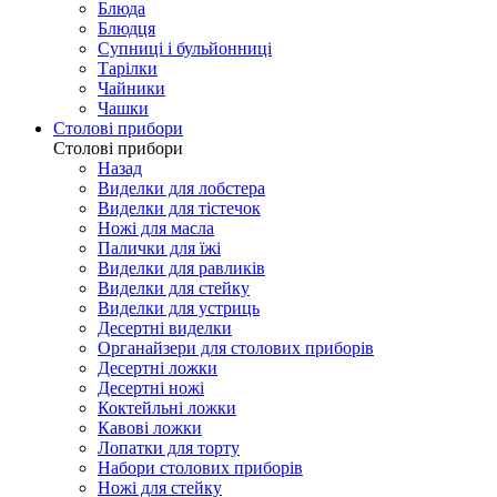
Блюда
Блюдця
Супниці і бульйонниці
Тарілки
Чайники
Чашки
Столові прибори
Столові прибори
Назад
Виделки для лобстера
Виделки для тістечок
Ножі для масла
Палички для їжі
Виделки для равликів
Виделки для стейку
Виделки для устриць
Десертні виделки
Органайзери для столових приборів
Десертні ложки
Десертні ножі
Коктейльні ложки
Кавові ложки
Лопатки для торту
Набори столових приборів
Ножі для стейку