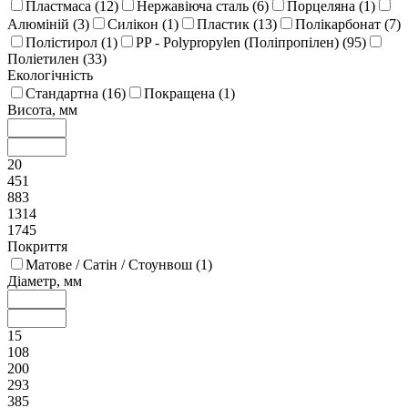
Пластмаса (
12
)
Нержавіюча сталь (
6
)
Порцеляна (
1
)
Алюміній (
3
)
Силікон (
1
)
Пластик (
13
)
Полікарбонат (
7
)
Полістирол (
1
)
PP - Polypropylen (Поліпропілен) (
95
)
Поліетилен (
33
)
Екологічність
Стандартна (
16
)
Покращена (
1
)
Висота, мм
20
451
883
1314
1745
Покриття
Матове / Сатін / Стоунвош (
1
)
Діаметр, мм
15
108
200
293
385