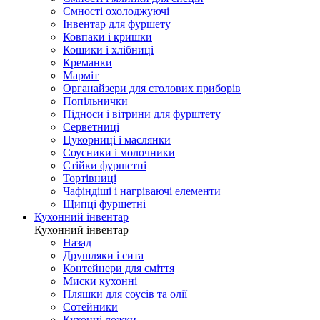
Ємності охолоджуючі
Інвентар для фуршету
Ковпаки і кришки
Кошики і хлібниці
Креманки
Марміт
Органайзери для столових приборів
Попільнички
Підноси і вітрини для фурштету
Серветниці
Цукорниці і маслянки
Соусники і молочники
Стійки фуршетні
Тортівниці
Чафіндіші і нагріваючі елементи
Щипці фуршетні
Кухонний інвентар
Кухонний інвентар
Назад
Друшляки і сита
Контейнери для сміття
Миски кухонні
Пляшки для соусів та олії
Сотейники
Кухонні ложки