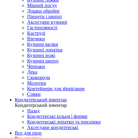
Мірний посуд
Дошки обробні
Пінцети і щипці
Аксесуари кухонні
Гастроємності
Каструлі
Вінчики
Кухонні вилки
Кухонні лопатки
Кухонні ножі
Кухонні щипці
Черпаки
Дека
Сковороди
Молотки
Контейнери для зберігання
Совки
Кондитерський інвентар
Кондитерський інвентар
Назад
Кондитерські кільця і форми
Кондитерські лопатки та пензлики
Аксесуари кондитерські
Все для піци