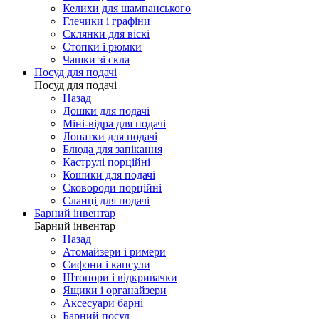
Келихи для шампанського
Глечики і графіни
Склянки для віскі
Стопки і рюмки
Чашки зі скла
Посуд для подачі
Посуд для подачі
Назад
Дошки для подачі
Міні-відра для подачі
Лопатки для подачі
Блюда для запікання
Каструлі порційні
Кошики для подачі
Сковороди порційні
Сланці для подачі
Барний інвентар
Барний інвентар
Назад
Атомайзери і римери
Сифони і капсули
Штопори і відкривачки
Ящики і органайзери
Аксесуари барні
Барний посуд