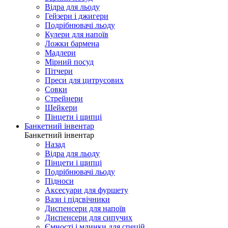
Відра для льоду
Гейзери і джигери
Подрібнювачі льоду
Кулери для напоїв
Ложки бармена
Мадлери
Мірний посуд
Пітчери
Преси для цитрусових
Совки
Стрейнери
Шейкери
Пінцети і щипці
Банкетний інвентар
Банкетний інвентар
Назад
Відра для льоду
Пінцети і щипці
Подрібнювачі льоду
Підноси
Аксесуари для фуршету
Вази і підсвічники
Диспенсери для напоїв
Диспенсери для сипучих
Ємності і млинки для спецій