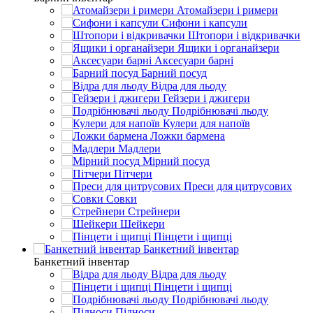
Атомайзери і римери
Сифони і капсули
Штопори і відкривачки
Ящики і органайзери
Аксесуари барні
Барний посуд
Відра для льоду
Гейзери і джигери
Подрібнювачі льоду
Кулери для напоїв
Ложки бармена
Мадлери
Мірний посуд
Пітчери
Преси для цитрусових
Совки
Стрейнери
Шейкери
Пінцети і щипці
Банкетний інвентар
Банкетний інвентар
Відра для льоду
Пінцети і щипці
Подрібнювачі льоду
Підноси