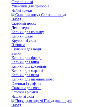
Столові ножі
Упаковки для приборів
Чайні ложки
Скляний посуд
Назад
Скляний посуд
Декантери
Келихи для коньяку
Келихи шале
Кружки зі скла
Пляшки
Склянки для води
Банки
Келихи для бренді
Келихи для вина
Келихи для коктейлів
Келихи для мартіні
Келихи для пива
Келихи для шампанського
Глечики і графіни
Склянки для віскі
Стопки і рюмки
Чашки зі скла
Посуд для подачі
Назад