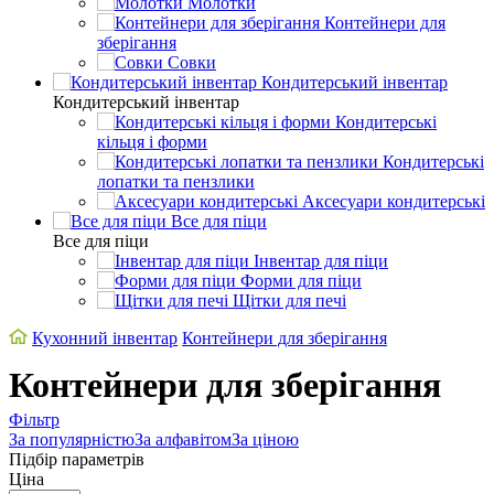
Молотки
Контейнери для
зберігання
Совки
Кондитерський інвентар
Кондитерський інвентар
Кондитерські
кільця і форми
Кондитерські
лопатки та пензлики
Аксесуари кондитерські
Все для піци
Все для піци
Інвентар для піци
Форми для піци
Щітки для печі
Кухонний інвентар
Контейнери для зберігання
Контейнери для зберігання
Фільтр
За популярністю
За алфавітом
За ціною
Підбір параметрів
Ціна