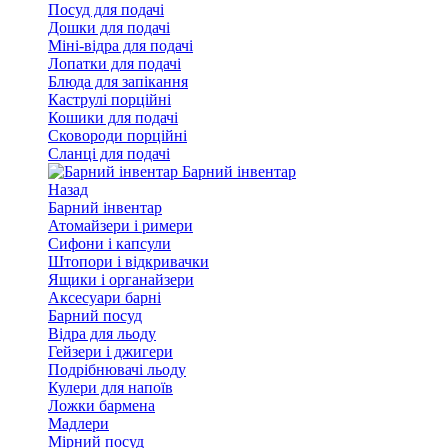
Посуд для подачі
Дошки для подачі
Міні-відра для подачі
Лопатки для подачі
Блюда для запікання
Каструлі порційні
Кошики для подачі
Сковороди порційні
Сланці для подачі
Барний інвентар
Назад
Барний інвентар
Атомайзери і римери
Сифони і капсули
Штопори і відкривачки
Ящики і органайзери
Аксесуари барні
Барний посуд
Відра для льоду
Гейзери і джигери
Подрібнювачі льоду
Кулери для напоїв
Ложки бармена
Мадлери
Мірний посуд