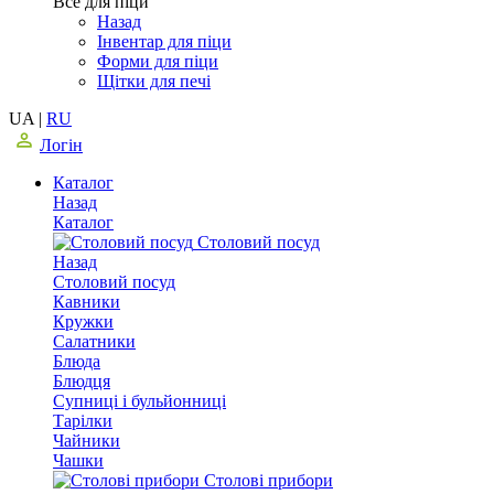
Все для піци
Назад
Інвентар для піци
Форми для піци
Щітки для печі
UA
|
RU
Логін
Каталог
Назад
Каталог
Столовий посуд
Назад
Столовий посуд
Кавники
Кружки
Салатники
Блюда
Блюдця
Супниці і бульйонниці
Тарілки
Чайники
Чашки
Столові прибори