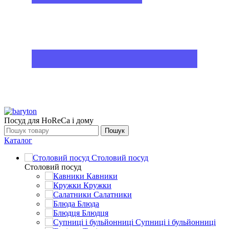
Посуд для HoReCa і дому
Пошук
Каталог
Столовий посуд
Столовий посуд
Кавники
Кружки
Салатники
Блюда
Блюдця
Супниці і бульйонниці