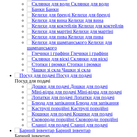
Склянки для води
Банки
Келихи для бренді
Келихи для вина
Келихи для коктейлів
Келихи для мартіні
Келихи для пива
Келихи для
шампанського
Глечики і графіни
Склянки для віскі
Стопки і рюмки
Чашки зі скла
Посуд для подачі
Посуд для подачі
Дошки для подачі
Міні-відра для подачі
Лопатки для подачі
Блюда для запікання
Каструлі порційні
Кошики для подачі
Сковороди порційні
Сланці для подачі
Барний інвентар
Барний інвентар