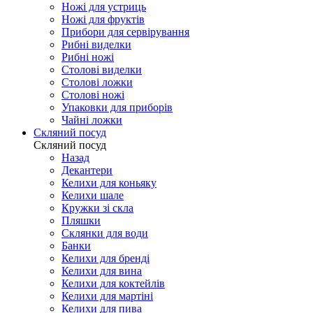
Ножі для устриць
Ножі для фруктів
Прибори для сервірування
Рибні виделки
Рибні ножі
Столові виделки
Столові ложки
Столові ножі
Упаковки для приборів
Чайні ложки
Скляний посуд
Скляний посуд
Назад
Декантери
Келихи для коньяку
Келихи шале
Кружки зі скла
Пляшки
Склянки для води
Банки
Келихи для бренді
Келихи для вина
Келихи для коктейлів
Келихи для мартіні
Келихи для пива