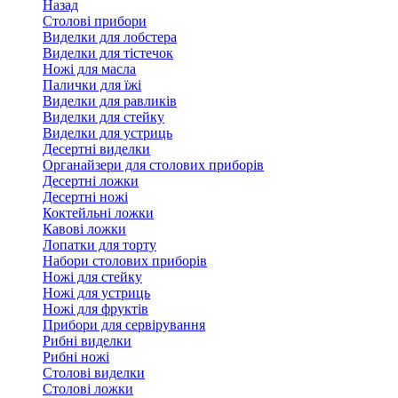
Назад
Столові прибори
Виделки для лобстера
Виделки для тістечок
Ножі для масла
Палички для їжі
Виделки для равликів
Виделки для стейку
Виделки для устриць
Десертні виделки
Органайзери для столових приборів
Десертні ложки
Десертні ножі
Коктейльні ложки
Кавові ложки
Лопатки для торту
Набори столових приборів
Ножі для стейку
Ножі для устриць
Ножі для фруктів
Прибори для сервірування
Рибні виделки
Рибні ножі
Столові виделки
Столові ложки