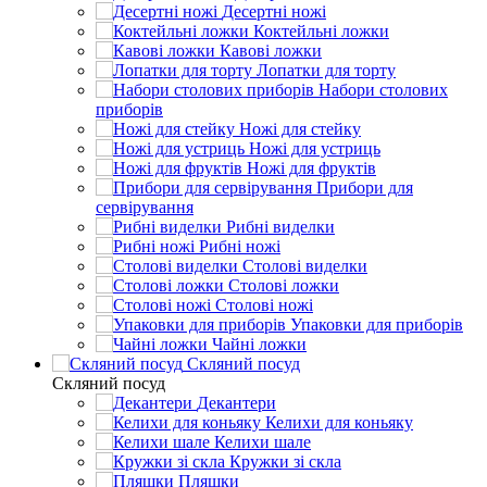
Десертні ножі
Коктейльні ложки
Кавові ложки
Лопатки для торту
Набори столових
приборів
Ножі для стейку
Ножі для устриць
Ножі для фруктів
Прибори для
сервірування
Рибні виделки
Рибні ножі
Столові виделки
Столові ложки
Столові ножі
Упаковки для приборів
Чайні ложки
Скляний посуд
Скляний посуд
Декантери
Келихи для коньяку
Келихи шале
Кружки зі скла
Пляшки