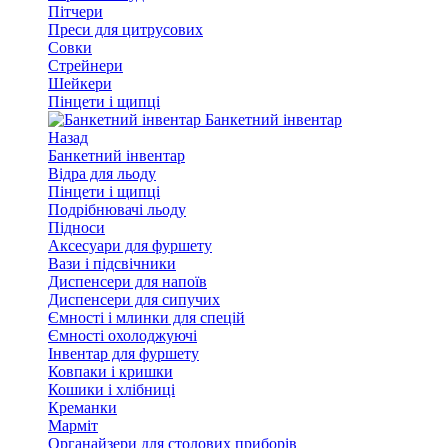
Пітчери
Преси для цитрусових
Совки
Стрейнери
Шейкери
Пінцети і щипці
Банкетний інвентар
Назад
Банкетний інвентар
Відра для льоду
Пінцети і щипці
Подрібнювачі льоду
Підноси
Аксесуари для фуршету
Вази і підсвічники
Диспенсери для напоїв
Диспенсери для сипучих
Ємності і млинки для спецій
Ємності охолоджуючі
Інвентар для фуршету
Ковпаки і кришки
Кошики і хлібниці
Креманки
Марміт
Органайзери для столових приборів