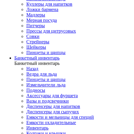
Куллеры для напитков
Ложки бармена
Мадлеры
Мерная посуда
Питчеры
Прессы для цитрусовых
Совки
Стрейнеры
Шейкеры
Пинцеты и щипцы
Банкетный инвентарь
Банкетный инвентарь
Назад
Ведра для льда
Пинцеты и щипцы
Измельчители льда
Подносы
Аксессуары для фуршета
Вазы и подсвечники
Диспенсеры для напитков
Диспенсеры для сыпучих
Емкости и мельницы для специй
Емкости охладительные
Инвентарь
Колпаки и крышки