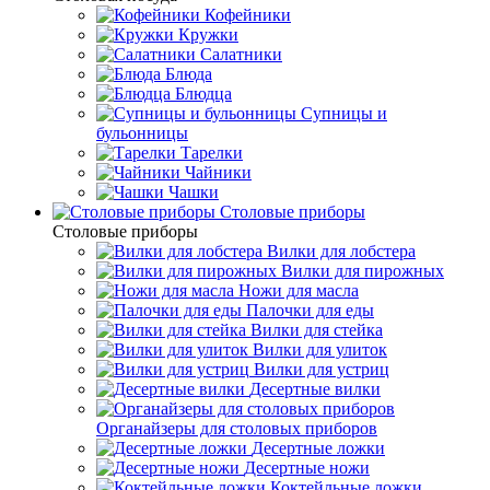
Кофейники
Кружки
Салатники
Блюда
Блюдца
Супницы и
бульонницы
Тарелки
Чайники
Чашки
Cтоловые приборы
Cтоловые приборы
Вилки для лобстера
Вилки для пирожных
Ножи для масла
Палочки для еды
Вилки для стейка
Вилки для улиток
Вилки для устриц
Десертные вилки
Органайзеры для столовых приборов
Десертные ложки
Десертные ножи
Коктейльные ложки