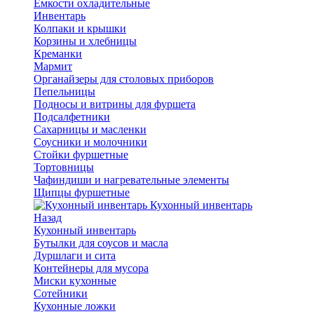
Емкости охладительные
Инвентарь
Колпаки и крышки
Корзины и хлебницы
Креманки
Мармит
Органайзеры для столовых приборов
Пепельницы
Подносы и витрины для фуршета
Подсалфетники
Сахарницы и масленки
Соусники и молочники
Стойки фуршетные
Тортовницы
Чафиндиши и нагревательные элементы
Щипцы фуршетные
Кухонный инвентарь
Назад
Кухонный инвентарь
Бутылки для соусов и масла
Дуршлаги и сита
Контейнеры для мусора
Миски кухонные
Сотейники
Кухонные ложки