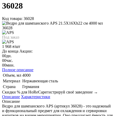
36028
Код товара: 36028
Под заказ
1 968
/шт
₴
До конца Акции:
00
дн.
00
час.
00
мин.
Полное описание
Объем, мл
4000
Материал
Нержавеющая сталь
Страна
Германия
Скидки % для HoReCa
регистрируй своё заведение →
Описание
Характеристики
Описание
Ведро для шампанского APS (артикул 36028) - это надежный
и функциональный предмет для охлаждения и сервировки
напитков на вашем мероприятии. Оно предлагает ёмкость для