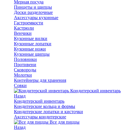
Мерная посуда
Пинцеты и щипцы
Доски разделочные
Аксессуары кухонные
Гастроемкости
Кастрюли
Венчики
Кухонные вилки
Кухонные лопатки
Кухонные ножи
Кухонные щипцы
Половники
Противени
Сковороды
Молотки
Контейнеры для хранения
Совки
Кондитерский инвентарь
Назад
Кондитерский инвентарь
Кондитерские кольца и формы
Кондитерские лопатки и кисточки
Аксессуары кондитерские
Все для пиццы
Назад