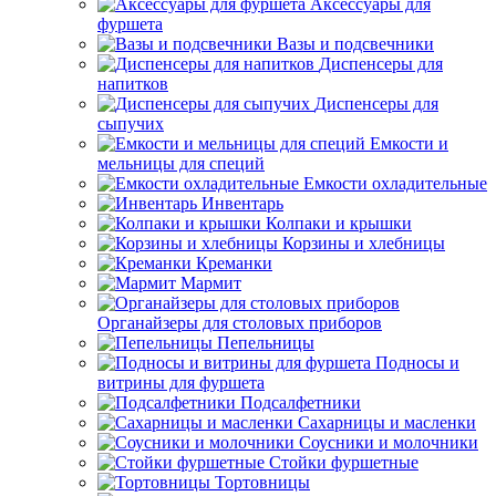
Аксессуары для
фуршета
Вазы и подсвечники
Диспенсеры для
напитков
Диспенсеры для
сыпучих
Емкости и
мельницы для специй
Емкости охладительные
Инвентарь
Колпаки и крышки
Корзины и хлебницы
Креманки
Мармит
Органайзеры для столовых приборов
Пепельницы
Подносы и
витрины для фуршета
Подсалфетники
Сахарницы и масленки
Соусники и молочники
Стойки фуршетные
Тортовницы