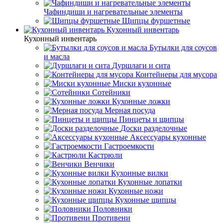
Чафиндиши и нагревательные элементы
Щипцы фуршетные
Кухонный инвентарь
Кухонный инвентарь
Бутылки для соусов
и масла
Дуршлаги и сита
Контейнеры для мусора
Миски кухонные
Сотейники
Кухонные ложки
Мерная посуда
Пинцеты и щипцы
Доски разделочные
Аксессуары кухонные
Гастроемкости
Кастрюли
Венчики
Кухонные вилки
Кухонные лопатки
Кухонные ножи
Кухонные щипцы
Половники
Противени