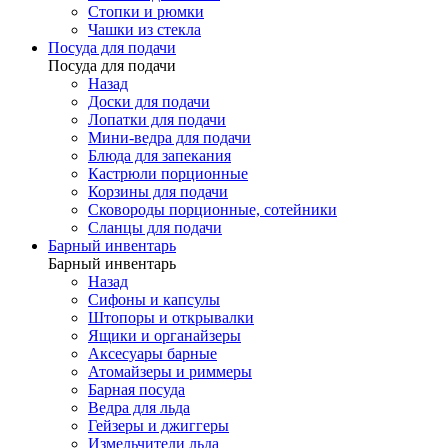
Стопки и рюмки
Чашки из стекла
Посуда для подачи
Посуда для подачи
Назад
Доски для подачи
Лопатки для подачи
Мини-ведра для подачи
Блюда для запекания
Кастрюли порционные
Корзины для подачи
Сковороды порционные, сотейники
Сланцы для подачи
Барный инвентарь
Барный инвентарь
Назад
Сифоны и капсулы
Штопоры и открывалки
Ящики и органайзеры
Аксесуары барные
Атомайзеры и риммеры
Барная посуда
Ведра для льда
Гейзеры и джиггеры
Измельчители льда