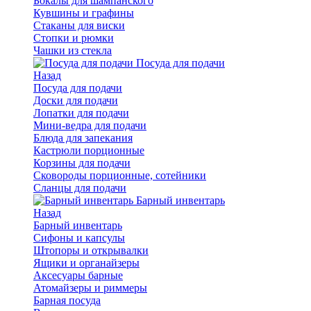
Бокалы для шампанского
Кувшины и графины
Стаканы для виски
Стопки и рюмки
Чашки из стекла
Посуда для подачи
Назад
Посуда для подачи
Доски для подачи
Лопатки для подачи
Мини-ведра для подачи
Блюда для запекания
Кастрюли порционные
Корзины для подачи
Сковороды порционные, сотейники
Сланцы для подачи
Барный инвентарь
Назад
Барный инвентарь
Сифоны и капсулы
Штопоры и открывалки
Ящики и органайзеры
Аксесуары барные
Атомайзеры и риммеры
Барная посуда