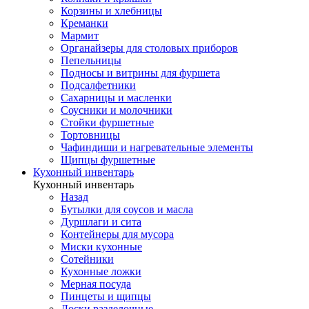
Корзины и хлебницы
Креманки
Мармит
Органайзеры для столовых приборов
Пепельницы
Подносы и витрины для фуршета
Подсалфетники
Сахарницы и масленки
Соусники и молочники
Стойки фуршетные
Тортовницы
Чафиндиши и нагревательные элементы
Щипцы фуршетные
Кухонный инвентарь
Кухонный инвентарь
Назад
Бутылки для соусов и масла
Дуршлаги и сита
Контейнеры для мусора
Миски кухонные
Сотейники
Кухонные ложки
Мерная посуда
Пинцеты и щипцы
Доски разделочные