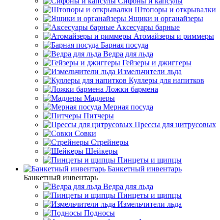
Сифоны и капсулы
Штопоры и открывалки
Ящики и органайзеры
Аксесуары барные
Атомайзеры и риммеры
Барная посуда
Ведра для льда
Гейзеры и джиггеры
Измельчители льда
Куллеры для напитков
Ложки бармена
Мадлеры
Мерная посуда
Питчеры
Прессы для цитрусовых
Совки
Стрейнеры
Шейкеры
Пинцеты и щипцы
Банкетный инвентарь
Банкетный инвентарь
Ведра для льда
Пинцеты и щипцы
Измельчители льда
Подносы