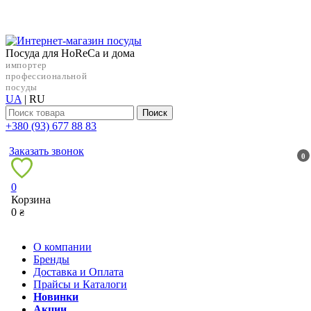
Посуда для HoReCa и дома
импортер
профессиональной
посуды
UA
|
RU
Поиск
+38‎0 (93) 677 88 83
Заказать звонок
0
0
Корзина
0
₴
О компании
Бренды
Доставка и Оплата
Прайсы и Каталоги
Новинки
Акции