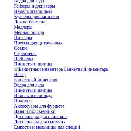
Ведра для льда
Гейзеры и джиггеры
Измельчители льда
Куллеры для напитков
Ложки бармена
Мадлеры
Мерная посуда
Питчеры
Прессы для цитрусовых
Совки
Стрейнеры
Шейкеры
Пинцеты и щипцы
Банкетный инвентарь
Назад
Банкетный инвентарь
Ведра для льда
Пинцеты и щипцы
Измельчители льда
Подносы
Аксессуары для фуршета
Вазы и подсвечники
Диспенсеры для напитков
Диспенсеры для сыпучих
Емкости и мельницы для специй