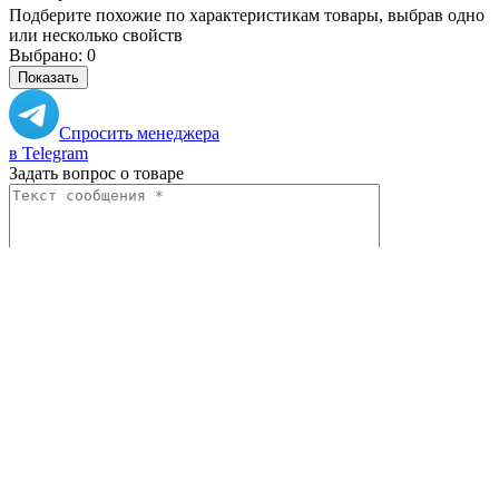
Подберите похожие по характеристикам товары, выбрав одно
или несколько свойств
Выбрано:
0
Показать
Спросить менеджера
в Telegram
Задать вопрос о товаре
Я согласен с
условиями обработки
персональных данных
Отправить
Вам могут понадобиться
Персональные рекомендации
Все товары категории
Все товары бренда APS