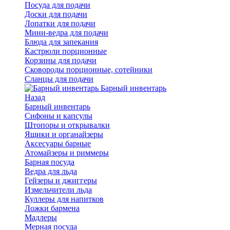
Посуда для подачи
Доски для подачи
Лопатки для подачи
Мини-ведра для подачи
Блюда для запекания
Кастрюли порционные
Корзины для подачи
Сковороды порционные, сотейники
Сланцы для подачи
Барный инвентарь
Назад
Барный инвентарь
Сифоны и капсулы
Штопоры и открывалки
Ящики и органайзеры
Аксесуары барные
Атомайзеры и риммеры
Барная посуда
Ведра для льда
Гейзеры и джиггеры
Измельчители льда
Куллеры для напитков
Ложки бармена
Мадлеры
Мерная посуда