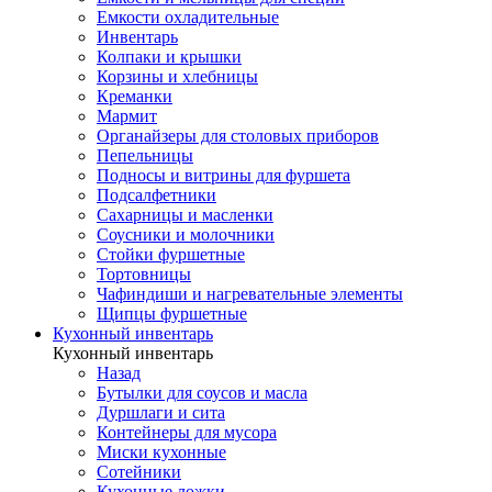
Емкости охладительные
Инвентарь
Колпаки и крышки
Корзины и хлебницы
Креманки
Мармит
Органайзеры для столовых приборов
Пепельницы
Подносы и витрины для фуршета
Подсалфетники
Сахарницы и масленки
Соусники и молочники
Стойки фуршетные
Тортовницы
Чафиндиши и нагревательные элементы
Щипцы фуршетные
Кухонный инвентарь
Кухонный инвентарь
Назад
Бутылки для соусов и масла
Дуршлаги и сита
Контейнеры для мусора
Миски кухонные
Сотейники
Кухонные ложки