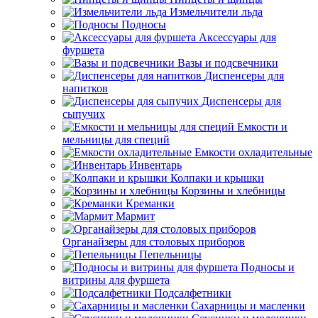
Измельчители льда
Подносы
Аксессуары для
фуршета
Вазы и подсвечники
Диспенсеры для
напитков
Диспенсеры для
сыпучих
Емкости и
мельницы для специй
Емкости охладительные
Инвентарь
Колпаки и крышки
Корзины и хлебницы
Креманки
Мармит
Органайзеры для столовых приборов
Пепельницы
Подносы и
витрины для фуршета
Подсалфетники
Сахарницы и масленки