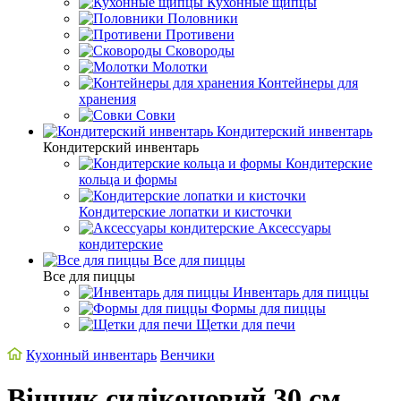
Кухонные щипцы
Половники
Противени
Сковороды
Молотки
Контейнеры для
хранения
Совки
Кондитерский инвентарь
Кондитерский инвентарь
Кондитерские
кольца и формы
Кондитерские лопатки и кисточки
Аксессуары
кондитерские
Все для пиццы
Все для пиццы
Инвентарь для пиццы
Формы для пиццы
Щетки для печи
Кухонный инвентарь
Венчики
Вінчик силіконовий 30 см