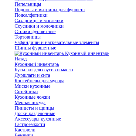
Пепельницы
Подносы и витрины для фуршета
Подсалфетники
Сахарницы и масленки
Соусники и молочники
Стойки фуршетные
Тортовницы
Чафиндиши и нагревательные элементы
Щипцы фуршетные
Кухонный инвентарь
Назад
Кухонный инвентарь
Бутылки для соусов и масла
Дуршлаги и сита
Контейнеры для мусора
Миски кухонные
Сотейники
Кухонные ложки
Мерная посуда
Пинцеты и щипцы
Доски разделочные
Аксессуары кухонные
Гастроемкости
Кастрюли
Венчики