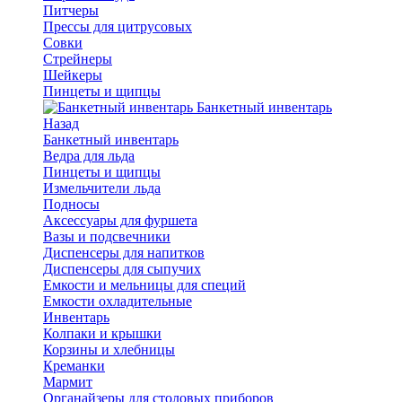
Питчеры
Прессы для цитрусовых
Совки
Стрейнеры
Шейкеры
Пинцеты и щипцы
Банкетный инвентарь
Назад
Банкетный инвентарь
Ведра для льда
Пинцеты и щипцы
Измельчители льда
Подносы
Аксессуары для фуршета
Вазы и подсвечники
Диспенсеры для напитков
Диспенсеры для сыпучих
Емкости и мельницы для специй
Емкости охладительные
Инвентарь
Колпаки и крышки
Корзины и хлебницы
Креманки
Мармит
Органайзеры для столовых приборов