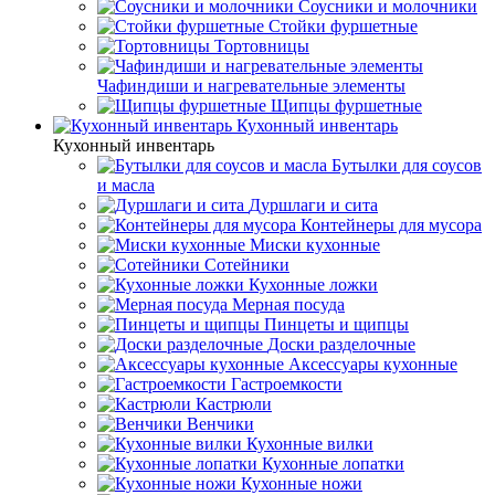
Соусники и молочники
Стойки фуршетные
Тортовницы
Чафиндиши и нагревательные элементы
Щипцы фуршетные
Кухонный инвентарь
Кухонный инвентарь
Бутылки для соусов
и масла
Дуршлаги и сита
Контейнеры для мусора
Миски кухонные
Сотейники
Кухонные ложки
Мерная посуда
Пинцеты и щипцы
Доски разделочные
Аксессуары кухонные
Гастроемкости
Кастрюли
Венчики
Кухонные вилки
Кухонные лопатки
Кухонные ножи