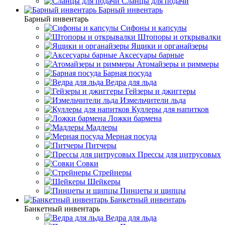
Сланцы для подачи
Барный инвентарь
Барный инвентарь
Сифоны и капсулы
Штопоры и открывалки
Ящики и органайзеры
Аксесуары барные
Атомайзеры и риммеры
Барная посуда
Ведра для льда
Гейзеры и джиггеры
Измельчители льда
Куллеры для напитков
Ложки бармена
Мадлеры
Мерная посуда
Питчеры
Прессы для цитрусовых
Совки
Стрейнеры
Шейкеры
Пинцеты и щипцы
Банкетный инвентарь
Банкетный инвентарь
Ведра для льда