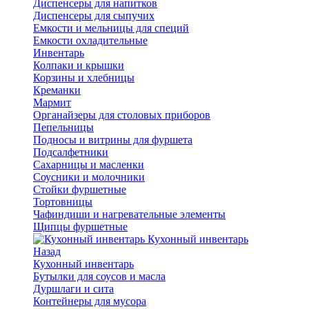
Диспенсеры для напитков
Диспенсеры для сыпучих
Емкости и мельницы для специй
Емкости охладительные
Инвентарь
Колпаки и крышки
Корзины и хлебницы
Креманки
Мармит
Органайзеры для столовых приборов
Пепельницы
Подносы и витрины для фуршета
Подсалфетники
Сахарницы и масленки
Соусники и молочники
Стойки фуршетные
Тортовницы
Чафиндиши и нагревательные элементы
Щипцы фуршетные
Кухонный инвентарь
Назад
Кухонный инвентарь
Бутылки для соусов и масла
Дуршлаги и сита
Контейнеры для мусора