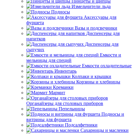
Пинцеты и щипцы
Измельчители льда
Подносы
Аксессуары для
фуршета
Вазы и подсвечники
Диспенсеры для
напитков
Диспенсеры для
сыпучих
Емкости и
мельницы для специй
Емкости охладительные
Инвентарь
Колпаки и крышки
Корзины и хлебницы
Креманки
Мармит
Органайзеры для столовых приборов
Пепельницы
Подносы и
витрины для фуршета
Подсалфетники
Сахарницы и масленки