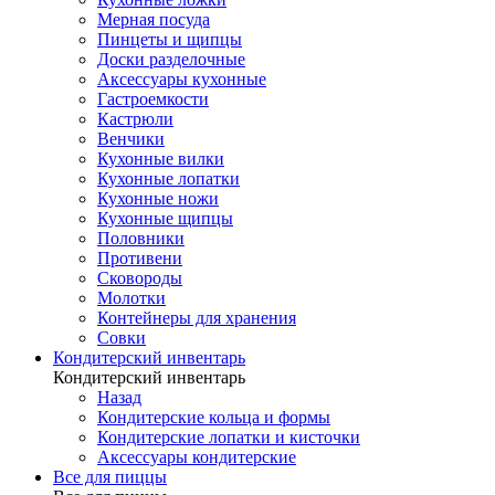
Мерная посуда
Пинцеты и щипцы
Доски разделочные
Аксессуары кухонные
Гастроемкости
Кастрюли
Венчики
Кухонные вилки
Кухонные лопатки
Кухонные ножи
Кухонные щипцы
Половники
Противени
Сковороды
Молотки
Контейнеры для хранения
Совки
Кондитерский инвентарь
Кондитерский инвентарь
Назад
Кондитерские кольца и формы
Кондитерские лопатки и кисточки
Аксессуары кондитерские
Все для пиццы