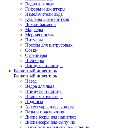
Ведра для льда
Гейзеры и джиггеры
Измельчители льда
Куллеры для напитков
Ложки бармена
Мадлеры
Мерная посуда
Питчеры
Прессы для цитрусовых
Совки
Стрейнеры
Шейкеры
Пинцеты и щипцы
Банкетный инвентарь
Банкетный инвентарь
Назад
Ведра для льда
Пинцеты и щипцы
Измельчители льда
Подносы
Аксессуары для фуршета
Вазы и подсвечники
Диспенсеры для напитков
Диспенсеры для сыпучих
Емкости и мельницы для специй