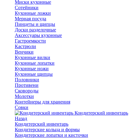
Миски кухонные
Сотейники
Кухонные ложки
Мерная посуда
Пинцеты и щипцы
Доски разделочные
Аксессуары кухонные
Гастроемкости
Кастрюли
Венчики
Кухонные вилки
Кухонные лопатки
Кухонные ножи
Кухонные щипцы
Половники
Противени
Сковороды
Молотки
Контейнеры для хранения
Совки
Кондитерский инвентарь
Назад
Кондитерский инвентарь
Кондитерские кольца и формы
Кондитерские лопатки и кисточки