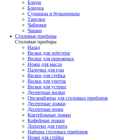
Блюда
Блюдца
Супницы и бульонницы
Тарелки
Чайники
Чашки
Cтоловые приборы
Cтоловые приборы
Назад
Вилки для лобстера
Вилки для пирожных
Ножи для масла
Палочки для еды
Вилки для стейка
Вилки для улиток
Вилки для устриц
Десертные вилки
Органайзеры для столовых приборов
Десертные ложки
Десертные ножи
Коктейльные ложки
Кофейные ложки
Лопатки для торта
Наборы столовых приборов
Ножи для стейка