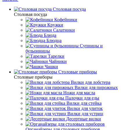
Столовая посуда
Столовая посуда
Кофейники
Кружки
Салатники
Блюда
Блюдца
Супницы и
бульонницы
Тарелки
Чайники
Чашки
Cтоловые приборы
Cтоловые приборы
Вилки для лобстера
Вилки для пирожных
Ножи для масла
Палочки для еды
Вилки для стейка
Вилки для улиток
Вилки для устриц
Десертные вилки
Органайзеры для столовых приборов