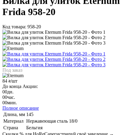
Вилка для улиток Eternum
Frida 958-20
Код товара: 958-20
Под заказ
84
/шт
₴
До конца Акции:
00
дн.
00
час.
00
мин.
Полное описание
Длина, мм
145
Материал
Нержавеющая сталь 18/0
Страна
Бельгия
Скидки % для HoReCa
регистрируй своё заведение →