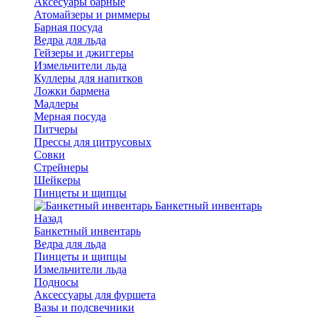
Аксесуары барные
Атомайзеры и риммеры
Барная посуда
Ведра для льда
Гейзеры и джиггеры
Измельчители льда
Куллеры для напитков
Ложки бармена
Мадлеры
Мерная посуда
Питчеры
Прессы для цитрусовых
Совки
Стрейнеры
Шейкеры
Пинцеты и щипцы
Банкетный инвентарь
Назад
Банкетный инвентарь
Ведра для льда
Пинцеты и щипцы
Измельчители льда
Подносы
Аксессуары для фуршета
Вазы и подсвечники