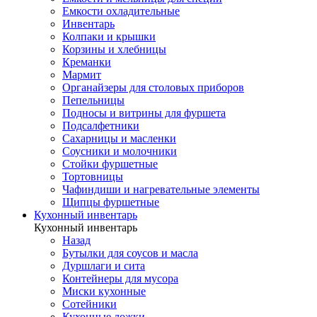
Емкости охладительные
Инвентарь
Колпаки и крышки
Корзины и хлебницы
Креманки
Мармит
Органайзеры для столовых приборов
Пепельницы
Подносы и витрины для фуршета
Подсалфетники
Сахарницы и масленки
Соусники и молочники
Стойки фуршетные
Тортовницы
Чафиндиши и нагревательные элементы
Щипцы фуршетные
Кухонный инвентарь
Кухонный инвентарь
Назад
Бутылки для соусов и масла
Дуршлаги и сита
Контейнеры для мусора
Миски кухонные
Сотейники
Кухонные ложки