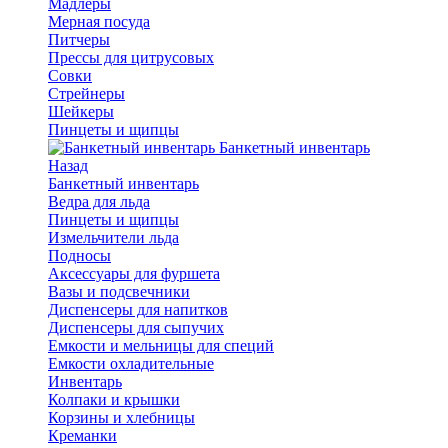
Мадлеры
Мерная посуда
Питчеры
Прессы для цитрусовых
Совки
Стрейнеры
Шейкеры
Пинцеты и щипцы
Банкетный инвентарь
Назад
Банкетный инвентарь
Ведра для льда
Пинцеты и щипцы
Измельчители льда
Подносы
Аксессуары для фуршета
Вазы и подсвечники
Диспенсеры для напитков
Диспенсеры для сыпучих
Емкости и мельницы для специй
Емкости охладительные
Инвентарь
Колпаки и крышки
Корзины и хлебницы
Креманки