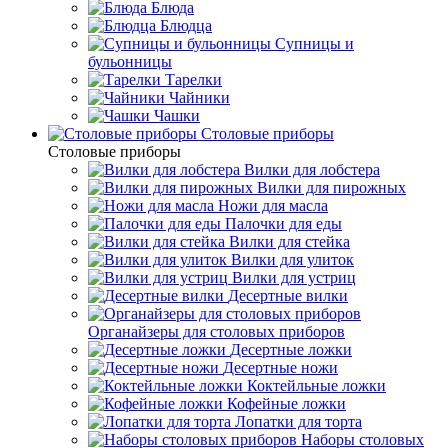
Блюда
Блюдца
Супницы и
бульонницы
Тарелки
Чайники
Чашки
Cтоловые приборы
Cтоловые приборы
Вилки для лобстера
Вилки для пирожных
Ножи для масла
Палочки для еды
Вилки для стейка
Вилки для улиток
Вилки для устриц
Десертные вилки
Органайзеры для столовых приборов
Десертные ложки
Десертные ножи
Коктейльные ложки
Кофейные ложки
Лопатки для торта
Наборы столовых