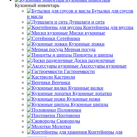
Кухонный инвентарь
Бутылки для соусов
и масла
Дуршлаги и сита
Контейнеры для мусора
Миски кухонные
Сотейники
Кухонные ложки
Мерная посуда
Пинцеты и щипцы
Доски разделочные
Аксессуары кухонные
Гастроемкости
Кастрюли
Венчики
Кухонные вилки
Кухонные лопатки
Кухонные ножи
Кухонные щипцы
Половники
Противени
Сковороды
Молотки
Контейнеры для