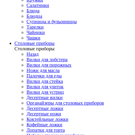
Салатники
Блюда
Блюдца
Супницы и бульонницы
Тарелки
Чайники
Чашки
Cтоловые приборы
Cтоловые приборы
Назад
Вилки для лобстера
Вилки для пирожных
Ножи для масла
Палочки для еды
Вилки для стейка
Вилки для улиток
Вилки для устриц
Десертные вилки
Органайзеры для столовых приборов
Десертные ложки
Десертные ножи
Коктейльные ложки
Кофейные ложки
Лопатки для торта