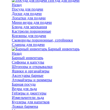
Посуда для подачи
Назад
Посуда для подачи
Доски для подачи
Лопатки для подачи
Мини-ведра для подачи
Блюда для запекания
Кастрюли порционные
Корзины для подачи
Сковороды порционные, сотейники
Сланцы для подачи
Барный инвентарь
Назад
Барный инвентарь
Сифоны и капсулы
Штопоры и открывалки
Ящики и органайзеры
Аксесуары барные
Атомайзеры и риммеры
Барная посуда
Ведра для льда
Гейзеры и джиггеры
Измельчители льда
Куллеры для напитков
Ложки бармена