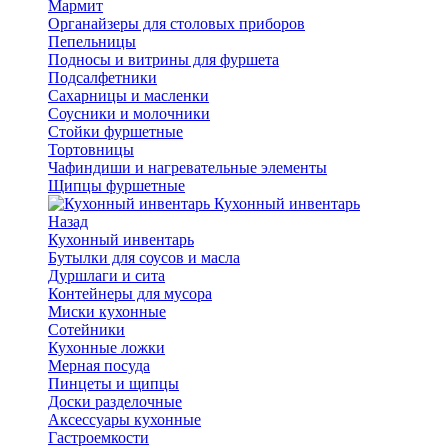
Мармит
Органайзеры для столовых приборов
Пепельницы
Подносы и витрины для фуршета
Подсалфетники
Сахарницы и масленки
Соусники и молочники
Стойки фуршетные
Тортовницы
Чафиндиши и нагревательные элементы
Щипцы фуршетные
Кухонный инвентарь
Назад
Кухонный инвентарь
Бутылки для соусов и масла
Дуршлаги и сита
Контейнеры для мусора
Миски кухонные
Сотейники
Кухонные ложки
Мерная посуда
Пинцеты и щипцы
Доски разделочные
Аксессуары кухонные
Гастроемкости