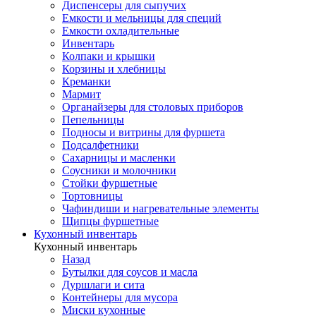
Диспенсеры для сыпучих
Емкости и мельницы для специй
Емкости охладительные
Инвентарь
Колпаки и крышки
Корзины и хлебницы
Креманки
Мармит
Органайзеры для столовых приборов
Пепельницы
Подносы и витрины для фуршета
Подсалфетники
Сахарницы и масленки
Соусники и молочники
Стойки фуршетные
Тортовницы
Чафиндиши и нагревательные элементы
Щипцы фуршетные
Кухонный инвентарь
Кухонный инвентарь
Назад
Бутылки для соусов и масла
Дуршлаги и сита
Контейнеры для мусора
Миски кухонные