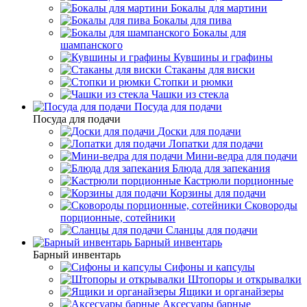
Бокалы для мартини
Бокалы для пива
Бокалы для
шампанского
Кувшины и графины
Стаканы для виски
Стопки и рюмки
Чашки из стекла
Посуда для подачи
Посуда для подачи
Доски для подачи
Лопатки для подачи
Мини-ведра для подачи
Блюда для запекания
Кастрюли порционные
Корзины для подачи
Сковороды
порционные, сотейники
Сланцы для подачи
Барный инвентарь
Барный инвентарь
Сифоны и капсулы
Штопоры и открывалки
Ящики и органайзеры
Аксесуары барные