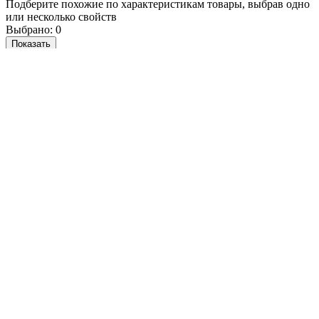
Подберите похожие по характеристикам товары, выбрав одно
или несколько свойств
Выбрано:
0
Показать
Спросить менеджера
в Telegram
Задать вопрос о товаре
Я согласен с
условиями обработки
персональных данных
Отправить
Вам могут понадобиться
Персональные рекомендации
Все товары категории
Все товары бренда Cosy&Trendy