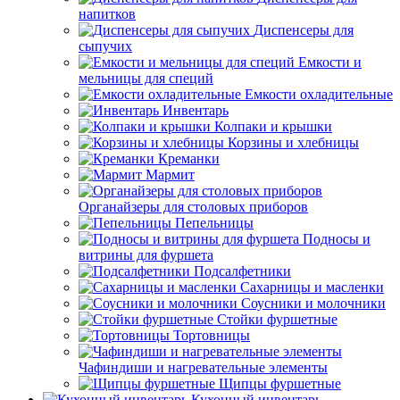
напитков
Диспенсеры для
сыпучих
Емкости и
мельницы для специй
Емкости охладительные
Инвентарь
Колпаки и крышки
Корзины и хлебницы
Креманки
Мармит
Органайзеры для столовых приборов
Пепельницы
Подносы и
витрины для фуршета
Подсалфетники
Сахарницы и масленки
Соусники и молочники
Стойки фуршетные
Тортовницы
Чафиндиши и нагревательные элементы
Щипцы фуршетные
Кухонный инвентарь