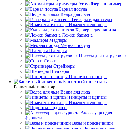
Атомайзеры и риммеры
Барная посуда
Ведра для льда
Гейзеры и джиггеры
Измельчители льда
Куллеры для напитков
Ложки бармена
Мадлеры
Мерная посуда
Питчеры
Прессы для цитрусовых
Совки
Стрейнеры
Шейкеры
Пинцеты и щипцы
Банкетный инвентарь
Банкетный инвентарь
Ведра для льда
Пинцеты и щипцы
Измельчители льда
Подносы
Аксессуары для
фуршета
Вазы и подсвечники
Диспенсеры для