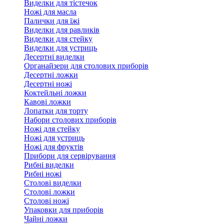
Виделки для тістечок
Ножі для масла
Палички для їжі
Виделки для равликів
Виделки для стейку
Виделки для устриць
Десертні виделки
Органайзери для столових приборів
Десертні ложки
Десертні ножі
Коктейльні ложки
Кавові ложки
Лопатки для торту
Набори столових приборів
Ножі для стейку
Ножі для устриць
Ножі для фруктів
Прибори для сервірування
Рибні виделки
Рибні ножі
Столові виделки
Столові ложки
Столові ножі
Упаковки для приборів
Чайні ложки