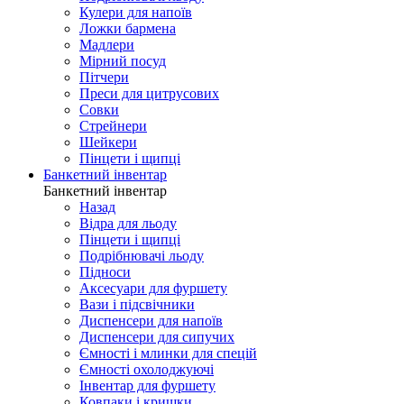
Кулери для напоїв
Ложки бармена
Мадлери
Мірний посуд
Пітчери
Преси для цитрусових
Совки
Стрейнери
Шейкери
Пінцети і щипці
Банкетний інвентар
Банкетний інвентар
Назад
Відра для льоду
Пінцети і щипці
Подрібнювачі льоду
Підноси
Аксесуари для фуршету
Вази і підсвічники
Диспенсери для напоїв
Диспенсери для сипучих
Ємності і млинки для спецій
Ємності охолоджуючі
Інвентар для фуршету
Ковпаки і кришки