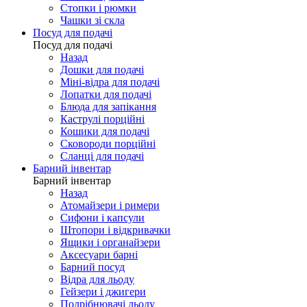
Стопки і рюмки
Чашки зі скла
Посуд для подачі
Посуд для подачі
Назад
Дошки для подачі
Міні-відра для подачі
Лопатки для подачі
Блюда для запікання
Каструлі порційні
Кошики для подачі
Сковороди порційні
Сланці для подачі
Барний інвентар
Барний інвентар
Назад
Атомайзери і римери
Сифони і капсули
Штопори і відкривачки
Ящики і органайзери
Аксесуари барні
Барний посуд
Відра для льоду
Гейзери і джигери
Подрібнювачі льоду