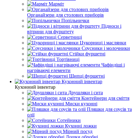
Марміт
Органайзери для столових приборів
Попільнички
Підноси і
вітрини для фурштету
Серветниці
Цукорниці і маслянки
Соусники і молочники
Стійки фуршетні
Тортівниці
Чафіндіші і
нагріваючі елементи
Щипці фуршетні
Кухонний інвентар
Кухонний інвентар
Друшляки і сита
Контейнери для сміття
Миски кухонні
Пляшки для соусів та
олії
Сотейники
Кухонні ложки
Мірний посуд
Дошки обробні