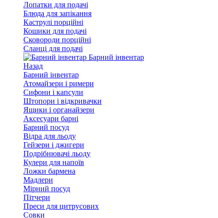
Лопатки для подачі
Блюда для запікання
Каструлі порційні
Кошики для подачі
Сковороди порційні
Сланці для подачі
Барний інвентар
Назад
Барний інвентар
Атомайзери і римери
Сифони і капсули
Штопори і відкривачки
Ящики і органайзери
Аксесуари барні
Барний посуд
Відра для льоду
Гейзери і джигери
Подрібнювачі льоду
Кулери для напоїв
Ложки бармена
Мадлери
Мірний посуд
Пітчери
Преси для цитрусових
Совки