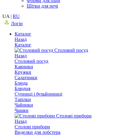
Форми для піци
Щітки для печі
UA
|
RU
Логін
Каталог
Назад
Каталог
Столовий посуд
Назад
Столовий посуд
Кавники
Кружки
Салатники
Блюда
Блюдця
Супниці і бульйонниці
Тарілки
Чайники
Чашки
Столові прибори
Назад
Столові прибори
Виделки для лобстера