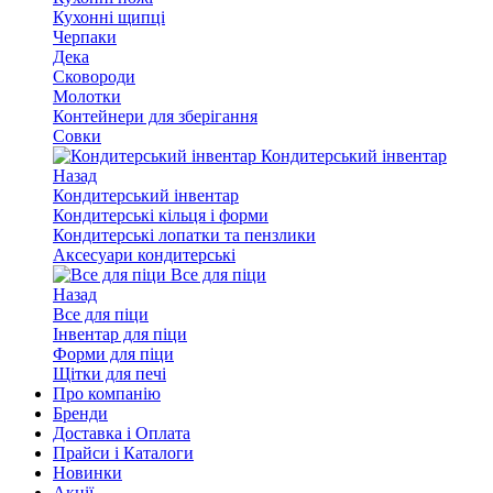
Кухонні щипці
Черпаки
Дека
Сковороди
Молотки
Контейнери для зберігання
Совки
Кондитерський інвентар
Назад
Кондитерський інвентар
Кондитерські кільця і форми
Кондитерські лопатки та пензлики
Аксесуари кондитерські
Все для піци
Назад
Все для піци
Інвентар для піци
Форми для піци
Щітки для печі
Про компанію
Бренди
Доставка і Оплата
Прайси і Каталоги
Новинки
Акції