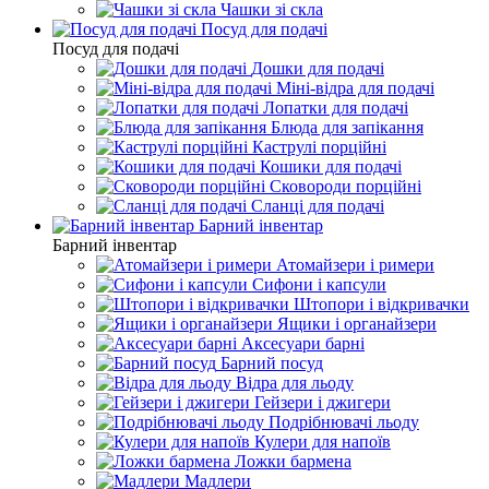
Чашки зі скла
Посуд для подачі
Посуд для подачі
Дошки для подачі
Міні-відра для подачі
Лопатки для подачі
Блюда для запікання
Каструлі порційні
Кошики для подачі
Сковороди порційні
Сланці для подачі
Барний інвентар
Барний інвентар
Атомайзери і римери
Сифони і капсули
Штопори і відкривачки
Ящики і органайзери
Аксесуари барні
Барний посуд
Відра для льоду
Гейзери і джигери
Подрібнювачі льоду
Кулери для напоїв
Ложки бармена
Мадлери