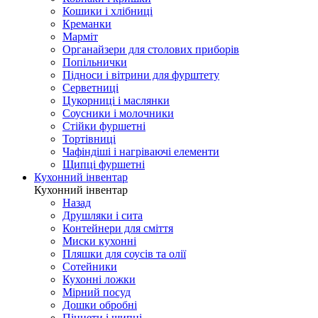
Кошики і хлібниці
Креманки
Марміт
Органайзери для столових приборів
Попільнички
Підноси і вітрини для фурштету
Серветниці
Цукорниці і маслянки
Соусники і молочники
Стійки фуршетні
Тортівниці
Чафіндіші і нагріваючі елементи
Щипці фуршетні
Кухонний інвентар
Кухонний інвентар
Назад
Друшляки і сита
Контейнери для сміття
Миски кухонні
Пляшки для соусів та олії
Сотейники
Кухонні ложки
Мірний посуд
Дошки обробні
Пінцети і щипці