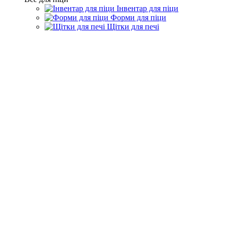
Інвентар для піци
Форми для піци
Щітки для печі
Акції
Акції
Компанія
Про компанію
Контакти
Інформація
Акції
Статті та огляди
Виробники
Допомога
Доставка і Оплата
Умови повернення товару