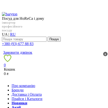
Посуд для HoReCa і дому
імпортер
професійного
посуду
UA
|
RU
Пошук
+38‎0 (93) 677 88 83
Замовити дзвінок
0
0
Кошик
0
₴
Про компанію
Бренди
Доставка і Оплата
Прайси і Каталоги
Новинки
Акції