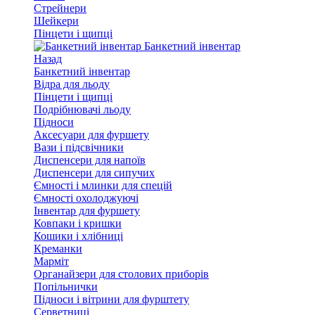
Стрейнери
Шейкери
Пінцети і щипці
Банкетний інвентар
Назад
Банкетний інвентар
Відра для льоду
Пінцети і щипці
Подрібнювачі льоду
Підноси
Аксесуари для фуршету
Вази і підсвічники
Диспенсери для напоїв
Диспенсери для сипучих
Ємності і млинки для спецій
Ємності охолоджуючі
Інвентар для фуршету
Ковпаки і кришки
Кошики і хлібниці
Креманки
Марміт
Органайзери для столових приборів
Попільнички
Підноси і вітрини для фурштету
Серветниці