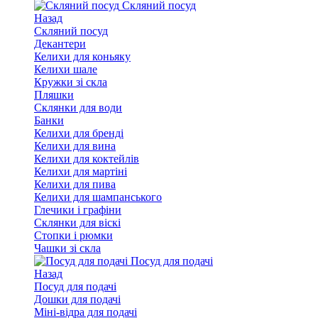
Скляний посуд
Назад
Скляний посуд
Декантери
Келихи для коньяку
Келихи шале
Кружки зі скла
Пляшки
Склянки для води
Банки
Келихи для бренді
Келихи для вина
Келихи для коктейлів
Келихи для мартіні
Келихи для пива
Келихи для шампанського
Глечики і графіни
Склянки для віскі
Стопки і рюмки
Чашки зі скла
Посуд для подачі
Назад
Посуд для подачі
Дошки для подачі
Міні-відра для подачі