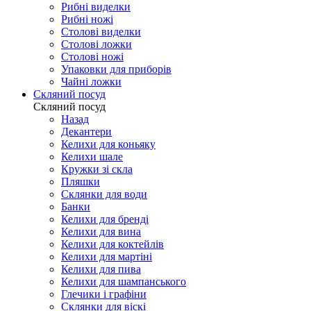
Рибні виделки
Рибні ножі
Столові виделки
Столові ложки
Столові ножі
Упаковки для приборів
Чайні ложки
Скляний посуд
Скляний посуд
Назад
Декантери
Келихи для коньяку
Келихи шале
Кружки зі скла
Пляшки
Склянки для води
Банки
Келихи для бренді
Келихи для вина
Келихи для коктейлів
Келихи для мартіні
Келихи для пива
Келихи для шампанського
Глечики і графіни
Склянки для віскі