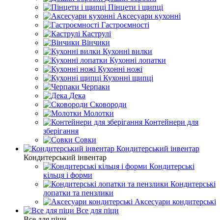
Пінцети і щипці
Аксесуари кухонні
Гастроємності
Каструлі
Вінчики
Кухонні вилки
Кухонні лопатки
Кухонні ножі
Кухонні щипці
Черпаки
Дека
Сковороди
Молотки
Контейнери для
зберігання
Совки
Кондитерський інвентар
Кондитерський інвентар
Кондитерські
кільця і форми
Кондитерські
лопатки та пензлики
Аксесуари кондитерські
Все для піци
Все для піци