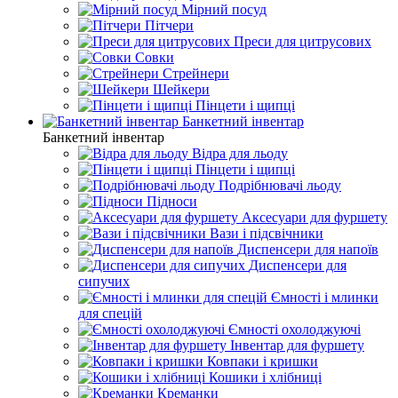
Мірний посуд
Пітчери
Преси для цитрусових
Совки
Стрейнери
Шейкери
Пінцети і щипці
Банкетний інвентар
Банкетний інвентар
Відра для льоду
Пінцети і щипці
Подрібнювачі льоду
Підноси
Аксесуари для фуршету
Вази і підсвічники
Диспенсери для напоїв
Диспенсери для
сипучих
Ємності і млинки
для спецій
Ємності охолоджуючі
Інвентар для фуршету
Ковпаки і кришки
Кошики і хлібниці
Креманки