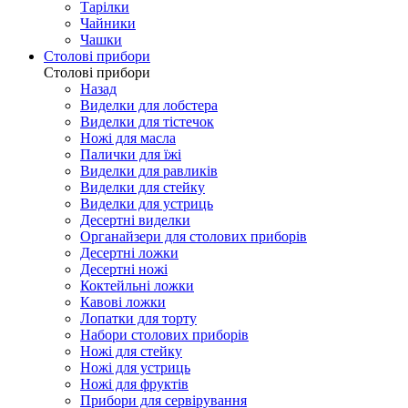
Тарілки
Чайники
Чашки
Столові прибори
Столові прибори
Назад
Виделки для лобстера
Виделки для тістечок
Ножі для масла
Палички для їжі
Виделки для равликів
Виделки для стейку
Виделки для устриць
Десертні виделки
Органайзери для столових приборів
Десертні ложки
Десертні ножі
Коктейльні ложки
Кавові ложки
Лопатки для торту
Набори столових приборів
Ножі для стейку
Ножі для устриць
Ножі для фруктів
Прибори для сервірування