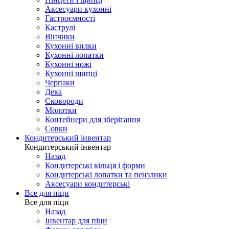
Аксесуари кухонні
Гастроємності
Каструлі
Вінчики
Кухонні вилки
Кухонні лопатки
Кухонні ножі
Кухонні щипці
Черпаки
Дека
Сковороди
Молотки
Контейнери для зберігання
Совки
Кондитерський інвентар
Кондитерський інвентар
Назад
Кондитерські кільця і форми
Кондитерські лопатки та пензлики
Аксесуари кондитерські
Все для піци
Все для піци
Назад
Інвентар для піци