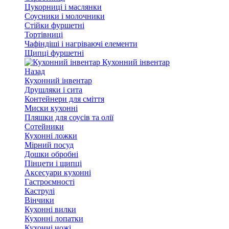
Цукорниці і маслянки
Соусники і молочники
Стійки фуршетні
Тортівниці
Чафіндіші і нагріваючі елементи
Щипці фуршетні
Кухонний інвентар
Назад
Кухонний інвентар
Друшляки і сита
Контейнери для сміття
Миски кухонні
Пляшки для соусів та олії
Сотейники
Кухонні ложки
Мірний посуд
Дошки обробні
Пінцети і щипці
Аксесуари кухонні
Гастроємності
Каструлі
Вінчики
Кухонні вилки
Кухонні лопатки
Кухонні ножі