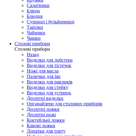
Салатники
Блюда
Блюдця
Супниці і бульйонниці
Тарілки
Чайники
Чашки
Столові прибори
Столові прибори
Назад
Виделки для лобстера
Виделки для тістечок
Ножі для масла
Палички для їжі
Виделки для равликів
Виделки для стейку
Виделки для устриць
Десертні виделки
Органайзери для столових приборів
Десертні ложки
Десертні ножі
Коктейльні ложки
Кавові ложки
Лопатки для торту