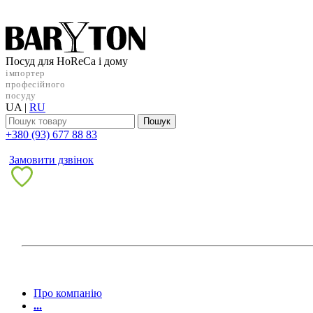
Посуд для HoReCa і дому
імпортер
професійного
посуду
UA
|
RU
Пошук
+38‎0 (93) 677 88 83
Замовити дзвінок
Про компанію
...