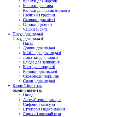
Келихи для мартіні
Келихи для пива
Келихи для шампанського
Глечики і графіни
Склянки для віскі
Стопки і рюмки
Чашки зі скла
Посуд для подачі
Посуд для подачі
Назад
Дошки для подачі
Міні-відра для подачі
Лопатки для подачі
Блюда для запікання
Каструлі порційні
Кошики для подачі
Сковороди порційні
Сланці для подачі
Барний інвентар
Барний інвентар
Назад
Атомайзери і римери
Сифони і капсули
Штопори і відкривачки
Ящики і органайзери