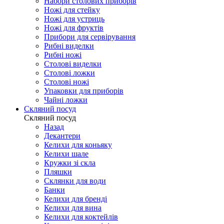
Набори столових приборів
Ножі для стейку
Ножі для устриць
Ножі для фруктів
Прибори для сервірування
Рибні виделки
Рибні ножі
Столові виделки
Столові ложки
Столові ножі
Упаковки для приборів
Чайні ложки
Скляний посуд
Скляний посуд
Назад
Декантери
Келихи для коньяку
Келихи шале
Кружки зі скла
Пляшки
Склянки для води
Банки
Келихи для бренді
Келихи для вина
Келихи для коктейлів