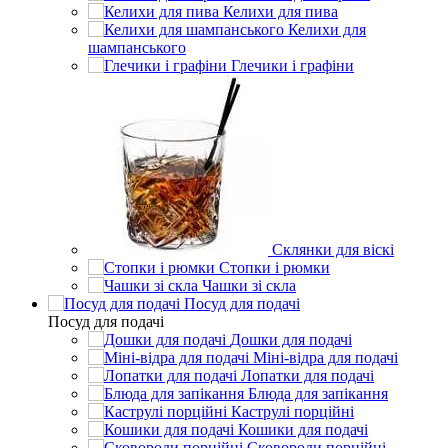
Келихи для пива
Келихи для
шампанського
Глечики і графіни
Склянки для віскі
Стопки і рюмки
Чашки зі скла
Посуд для подачі
Посуд для подачі
Дошки для подачі
Міні-відра для подачі
Лопатки для подачі
Блюда для запікання
Каструлі порційні
Кошики для подачі
Сковороди порційні