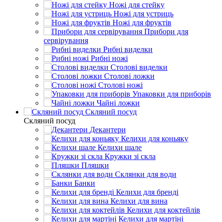
Ножі для стейку
Ножі для устриць
Ножі для фруктів
Прибори для
сервірування
Рибні виделки
Рибні ножі
Столові виделки
Столові ложки
Столові ножі
Упаковки для приборів
Чайні ложки
Скляний посуд
Скляний посуд
Декантери
Келихи для коньяку
Келихи шале
Кружки зі скла
Пляшки
Склянки для води
Банки
Келихи для бренді
Келихи для вина
Келихи для коктейлів
Келихи для мартіні