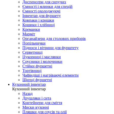
Диспенсери для сипучих
Ємності і млинки для спецій
Ємності охолоджуючі
Інвентар для фуршету
Ковпаки і кришки
Кошики і хлібниці
Креманки
Марміт
Органайзери для столових приборів
Попільнички
Підноси і вітрини для фурштету
Серветниці
Цукорниці і маслянки
Соусники і молочники
Стійки фуршетні
Тортівниці
Чафіндіші і нагріваючі елементи
Щипці фуршетні
Кухонний інвентар
Кухонний інвентар
Назад
Друшляки і сита
Контейнери для сміття
Миски кухонні
Пляшки для соусів та олії