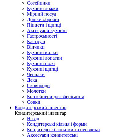
Сотейники
Кухонні ложки
Мірний посуд
Дошки обробні
Пінцети і щипці
Аксесуари кухонні
Гастроємності
Каструлі
Вінчики
Кухонні вилки
Кухонні лопатки
Кухонні ножі
Кухонні щипці
Черпаки
Дека
Сковороди
Молотки
Контейнери для зберігання
Совки
Кондитерський інвентар
Кондитерський інвентар
Назад
Кондитерські кільця і форми
Кондитерські лопатки та пензлики
Аксесуари кондитерські