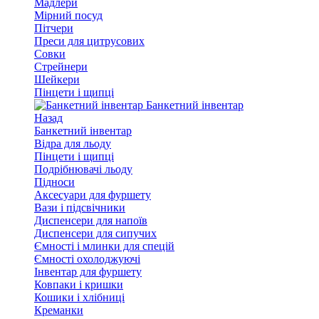
Мадлери
Мірний посуд
Пітчери
Преси для цитрусових
Совки
Стрейнери
Шейкери
Пінцети і щипці
Банкетний інвентар
Назад
Банкетний інвентар
Відра для льоду
Пінцети і щипці
Подрібнювачі льоду
Підноси
Аксесуари для фуршету
Вази і підсвічники
Диспенсери для напоїв
Диспенсери для сипучих
Ємності і млинки для спецій
Ємності охолоджуючі
Інвентар для фуршету
Ковпаки і кришки
Кошики і хлібниці
Креманки