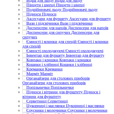
Відра для льоду
Пінцети і щипці
Подрібнювачі льоду
Підноси
Аксесуари для фуршету
Вази і підсвічники
Диспенсери для напоїв
Диспенсери для
сипучих
Ємності і млинки
для спецій
Ємності охолоджуючі
Інвентар для фуршету
Ковпаки і кришки
Кошики і хлібниці
Креманки
Марміт
Органайзери для столових приборів
Попільнички
Підноси і
вітрини для фурштету
Серветниці
Цукорниці і маслянки
Соусники і молочники