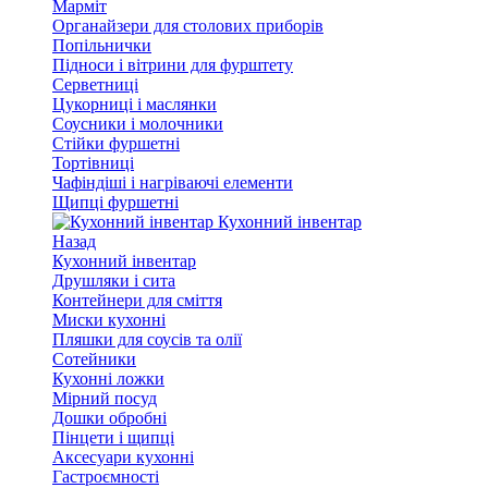
Марміт
Органайзери для столових приборів
Попільнички
Підноси і вітрини для фурштету
Серветниці
Цукорниці і маслянки
Соусники і молочники
Стійки фуршетні
Тортівниці
Чафіндіші і нагріваючі елементи
Щипці фуршетні
Кухонний інвентар
Назад
Кухонний інвентар
Друшляки і сита
Контейнери для сміття
Миски кухонні
Пляшки для соусів та олії
Сотейники
Кухонні ложки
Мірний посуд
Дошки обробні
Пінцети і щипці
Аксесуари кухонні
Гастроємності