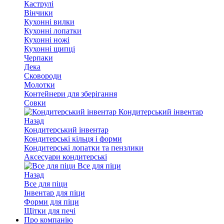
Каструлі
Вінчики
Кухонні вилки
Кухонні лопатки
Кухонні ножі
Кухонні щипці
Черпаки
Дека
Сковороди
Молотки
Контейнери для зберігання
Совки
Кондитерський інвентар
Назад
Кондитерський інвентар
Кондитерські кільця і форми
Кондитерські лопатки та пензлики
Аксесуари кондитерські
Все для піци
Назад
Все для піци
Інвентар для піци
Форми для піци
Щітки для печі
Про компанію