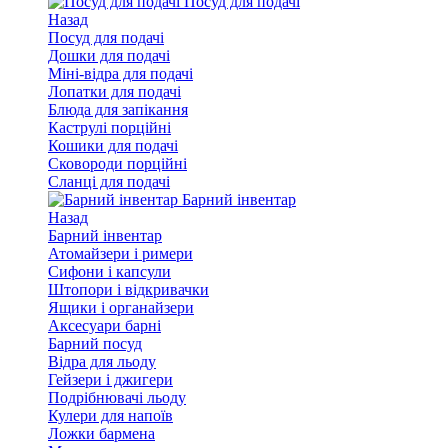
Посуд для подачі
Назад
Посуд для подачі
Дошки для подачі
Міні-відра для подачі
Лопатки для подачі
Блюда для запікання
Каструлі порційні
Кошики для подачі
Сковороди порційні
Сланці для подачі
Барний інвентар
Назад
Барний інвентар
Атомайзери і римери
Сифони і капсули
Штопори і відкривачки
Ящики і органайзери
Аксесуари барні
Барний посуд
Відра для льоду
Гейзери і джигери
Подрібнювачі льоду
Кулери для напоїв
Ложки бармена