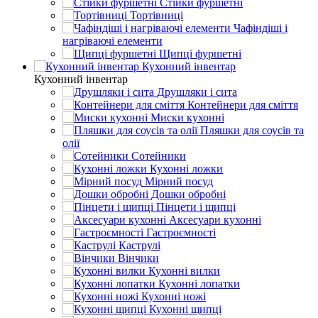
Стійки фуршетні
Тортівниці
Чафіндіші і
нагріваючі елементи
Щипці фуршетні
Кухонний інвентар
Кухонний інвентар
Друшляки і сита
Контейнери для сміття
Миски кухонні
Пляшки для соусів та
олії
Сотейники
Кухонні ложки
Мірний посуд
Дошки обробні
Пінцети і щипці
Аксесуари кухонні
Гастроємності
Каструлі
Вінчики
Кухонні вилки
Кухонні лопатки
Кухонні ножі
Кухонні щипці