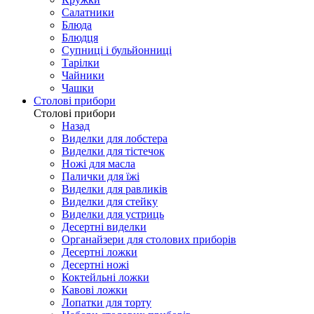
Салатники
Блюда
Блюдця
Супниці і бульйонниці
Тарілки
Чайники
Чашки
Столові прибори
Столові прибори
Назад
Виделки для лобстера
Виделки для тістечок
Ножі для масла
Палички для їжі
Виделки для равликів
Виделки для стейку
Виделки для устриць
Десертні виделки
Органайзери для столових приборів
Десертні ложки
Десертні ножі
Коктейльні ложки
Кавові ложки
Лопатки для торту