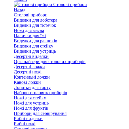
Столові прибори
Назад
Столові прибори
Виделки для лобстера
Виделки для тістечок
Ножі для масла
Палички для їжі
Виделки для равликів
Виделки для стейку
Виделки для устриць
Десертні виделки
Органайзери для столових приборів
Десертні ложки
Десертні ножі
Коктейльні ложки
Кавові ложки
Лопатки для торту
Набори столових приборів
Ножі для стейку
Ножі для устриць
Ножі для фруктів
Прибори для сервірування
Рибні виделки
Рибні ножі
Столові виделки