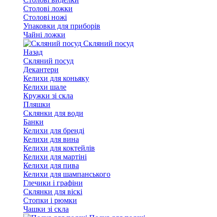
Столові ложки
Столові ножі
Упаковки для приборів
Чайні ложки
Скляний посуд
Назад
Скляний посуд
Декантери
Келихи для коньяку
Келихи шале
Кружки зі скла
Пляшки
Склянки для води
Банки
Келихи для бренді
Келихи для вина
Келихи для коктейлів
Келихи для мартіні
Келихи для пива
Келихи для шампанського
Глечики і графіни
Склянки для віскі
Стопки і рюмки
Чашки зі скла