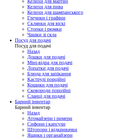
Келихи для мартіні
Келихи для пива
Келихи для шампанського
Глечики і графіни
Склянки для віскі
Стопки і рюмки
Чашки зі скла
Посуд для подачі
Посуд для подачі
Назад
Дошки для подачі
Міні-відра для подачі
Лопатки для подачі
Блюда для запікання
Каструлі порційні
Кошики для подачі
Сковороди порційні
Сланці для подачі
Барний інвентар
Барний інвентар
Назад
Атомайзери і римери
Сифони і капсули
Штопори і відкривачки
Ящики і органайзери