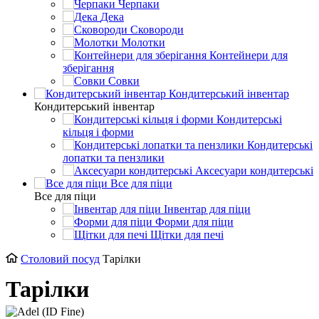
Черпаки
Дека
Сковороди
Молотки
Контейнери для
зберігання
Совки
Кондитерський інвентар
Кондитерський інвентар
Кондитерські
кільця і форми
Кондитерські
лопатки та пензлики
Аксесуари кондитерські
Все для піци
Все для піци
Інвентар для піци
Форми для піци
Щітки для печі
Столовий посуд
Тарілки
Тарілки