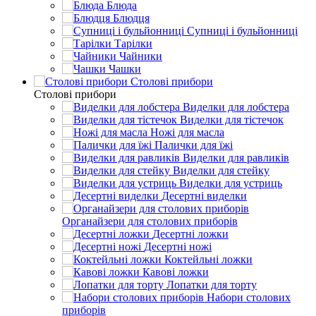
Блюда
Блюдця
Супниці і бульйонниці
Тарілки
Чайники
Чашки
Столові прибори
Столові прибори
Виделки для лобстера
Виделки для тістечок
Ножі для масла
Палички для їжі
Виделки для равликів
Виделки для стейку
Виделки для устриць
Десертні виделки
Органайзери для столових приборів
Десертні ложки
Десертні ножі
Коктейльні ложки
Кавові ложки
Лопатки для торту
Набори столових
приборів