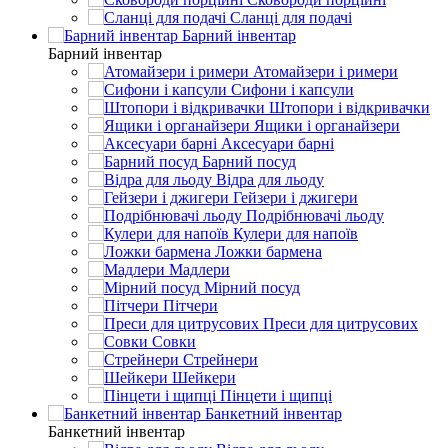
Сланці для подачі
Барний інвентар
Барний інвентар
Атомайзери і римери
Сифони і капсули
Штопори і відкривачки
Ящики і органайзери
Аксесуари барні
Барний посуд
Відра для льоду
Гейзери і джигери
Подрібнювачі льоду
Кулери для напоїв
Ложки бармена
Мадлери
Мірний посуд
Пітчери
Преси для цитрусових
Совки
Стрейнери
Шейкери
Пінцети і щипці
Банкетний інвентар
Банкетний інвентар