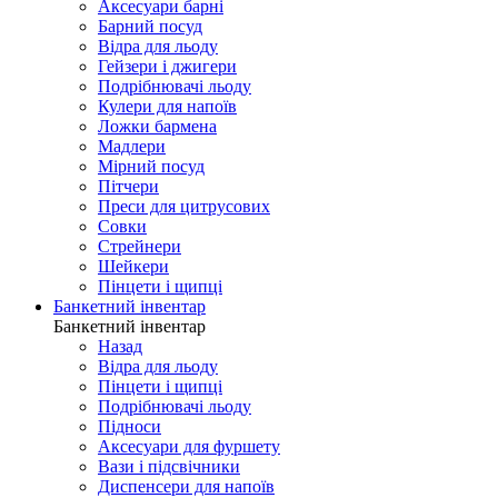
Аксесуари барні
Барний посуд
Відра для льоду
Гейзери і джигери
Подрібнювачі льоду
Кулери для напоїв
Ложки бармена
Мадлери
Мірний посуд
Пітчери
Преси для цитрусових
Совки
Стрейнери
Шейкери
Пінцети і щипці
Банкетний інвентар
Банкетний інвентар
Назад
Відра для льоду
Пінцети і щипці
Подрібнювачі льоду
Підноси
Аксесуари для фуршету
Вази і підсвічники
Диспенсери для напоїв