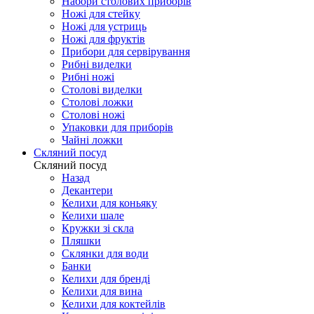
Набори столових приборів
Ножі для стейку
Ножі для устриць
Ножі для фруктів
Прибори для сервірування
Рибні виделки
Рибні ножі
Столові виделки
Столові ложки
Столові ножі
Упаковки для приборів
Чайні ложки
Скляний посуд
Скляний посуд
Назад
Декантери
Келихи для коньяку
Келихи шале
Кружки зі скла
Пляшки
Склянки для води
Банки
Келихи для бренді
Келихи для вина
Келихи для коктейлів