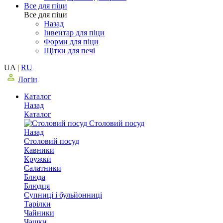
Все для піци
Все для піци
Назад
Інвентар для піци
Форми для піци
Щітки для печі
UA
|
RU
Логін
Каталог
Назад
Каталог
Столовий посуд
Назад
Столовий посуд
Кавники
Кружки
Салатники
Блюда
Блюдця
Супниці і бульйонниці
Тарілки
Чайники
Чашки