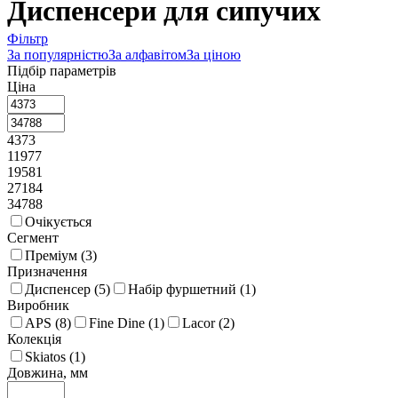
Диспенсери для сипучих
Фільтр
За популярністю
За алфавітом
За ціною
Підбір параметрів
Ціна
4373
11977
19581
27184
34788
Очікується
Сегмент
Преміум (
3
)
Призначення
Диспенсер (
5
)
Набір фуршетний (
1
)
Виробник
APS (
8
)
Fine Dine (
1
)
Lacor (
2
)
Колекція
Skiatos (
1
)
Довжина, мм