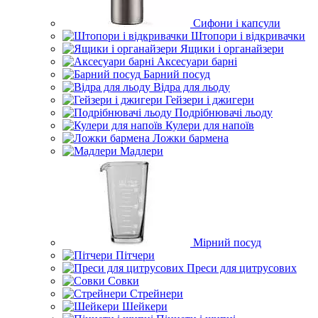
Сифони і капсули
Штопори і відкривачки
Ящики і органайзери
Аксесуари барні
Барний посуд
Відра для льоду
Гейзери і джигери
Подрібнювачі льоду
Кулери для напоїв
Ложки бармена
Мадлери
Мірний посуд
Пітчери
Преси для цитрусових
Совки
Стрейнери
Шейкери