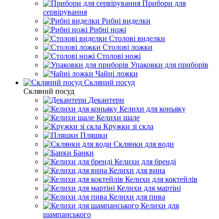
Прибори для
сервірування
Рибні виделки
Рибні ножі
Столові виделки
Столові ложки
Столові ножі
Упаковки для приборів
Чайні ложки
Скляний посуд
Скляний посуд
Декантери
Келихи для коньяку
Келихи шале
Кружки зі скла
Пляшки
Склянки для води
Банки
Келихи для бренді
Келихи для вина
Келихи для коктейлів
Келихи для мартіні
Келихи для пива
Келихи для
шампанського