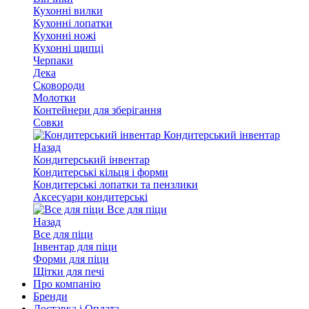
Кухонні вилки
Кухонні лопатки
Кухонні ножі
Кухонні щипці
Черпаки
Дека
Сковороди
Молотки
Контейнери для зберігання
Совки
Кондитерський інвентар
Назад
Кондитерський інвентар
Кондитерські кільця і форми
Кондитерські лопатки та пензлики
Аксесуари кондитерські
Все для піци
Назад
Все для піци
Інвентар для піци
Форми для піци
Щітки для печі
Про компанію
Бренди
Доставка і Оплата