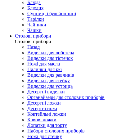
Блюда
Блюдця
Супниці і бульйонниці
Тарілки
Чайники
Чашки
Столові прибори
Столові прибори
Назад
Виделки для лобстера
Виделки для тістечок
Ножі для масла
Палички для їжі
Виделки для равликів
Виделки для стейку
Виделки для устриць
Десертні виделки
Органайзери для столових приборів
Десертні ложки
Десертні ножі
Коктейльні ложки
Кавові ложки
Лопатки для торту
Набори столових приборів
Ножі для стейку