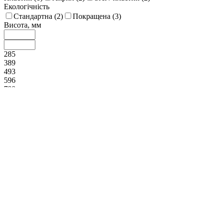
Екологічність
Стандартна (
2
)
Покращена (
3
)
Висота, мм
285
389
493
596
700
Діаметр, мм
185
234
283
331
380
Ширина, мм
170
213
255