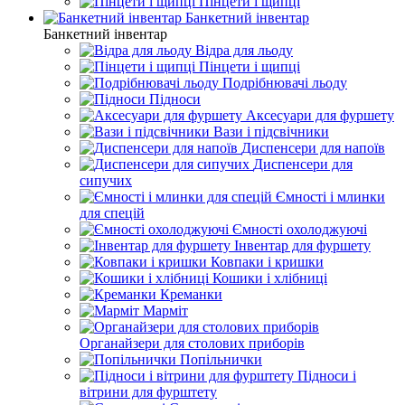
Пінцети і щипці
Банкетний інвентар
Банкетний інвентар
Відра для льоду
Пінцети і щипці
Подрібнювачі льоду
Підноси
Аксесуари для фуршету
Вази і підсвічники
Диспенсери для напоїв
Диспенсери для
сипучих
Ємності і млинки
для спецій
Ємності охолоджуючі
Інвентар для фуршету
Ковпаки і кришки
Кошики і хлібниці
Креманки
Марміт
Органайзери для столових приборів
Попільнички
Підноси і
вітрини для фурштету