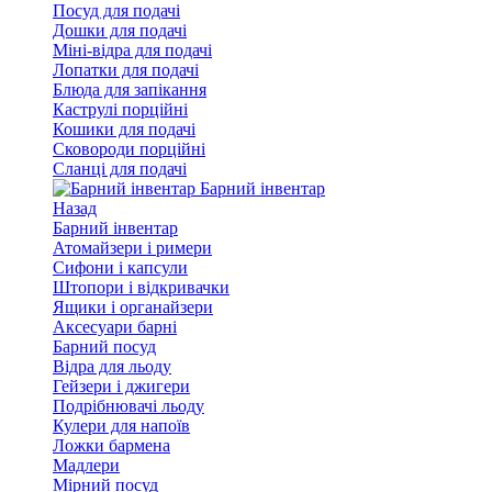
Посуд для подачі
Дошки для подачі
Міні-відра для подачі
Лопатки для подачі
Блюда для запікання
Каструлі порційні
Кошики для подачі
Сковороди порційні
Сланці для подачі
Барний інвентар
Назад
Барний інвентар
Атомайзери і римери
Сифони і капсули
Штопори і відкривачки
Ящики і органайзери
Аксесуари барні
Барний посуд
Відра для льоду
Гейзери і джигери
Подрібнювачі льоду
Кулери для напоїв
Ложки бармена
Мадлери
Мірний посуд