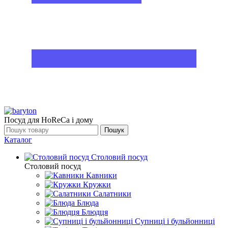
Посуд для HoReCa і дому
Пошук
Каталог
Столовий посуд
Столовий посуд
Кавники
Кружки
Салатники
Блюда
Блюдця
Супниці і бульйонниці