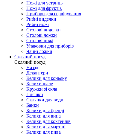
Ножі для устриць
Ножі для фруктів
Прибори для сервірування
Рибні виделки
Рибні ножі
Столові виделки
Столові ложки
Столові ножі
Упаковки для приборів
Чайні ложки
Скляний посуд
Скляний посуд
Назад
Декантери
Келихи для коньяку
Келихи шале
Кружки зі скла
Пляшки
Склянки для води
Банки
Келихи для бренді
Келихи для вина
Келихи для коктейлів
Келихи для мартіні
Келихи для пива