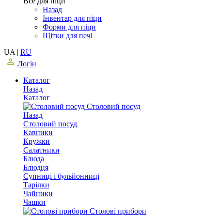
Все для піци
Назад
Інвентар для піци
Форми для піци
Щітки для печі
UA
|
RU
Логін
Каталог
Назад
Каталог
Столовий посуд
Назад
Столовий посуд
Кавники
Кружки
Салатники
Блюда
Блюдця
Супниці і бульйонниці
Тарілки
Чайники
Чашки
Столові прибори