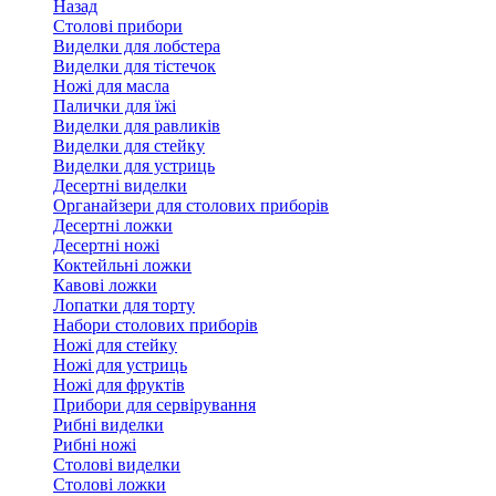
Назад
Столові прибори
Виделки для лобстера
Виделки для тістечок
Ножі для масла
Палички для їжі
Виделки для равликів
Виделки для стейку
Виделки для устриць
Десертні виделки
Органайзери для столових приборів
Десертні ложки
Десертні ножі
Коктейльні ложки
Кавові ложки
Лопатки для торту
Набори столових приборів
Ножі для стейку
Ножі для устриць
Ножі для фруктів
Прибори для сервірування
Рибні виделки
Рибні ножі
Столові виделки
Столові ложки