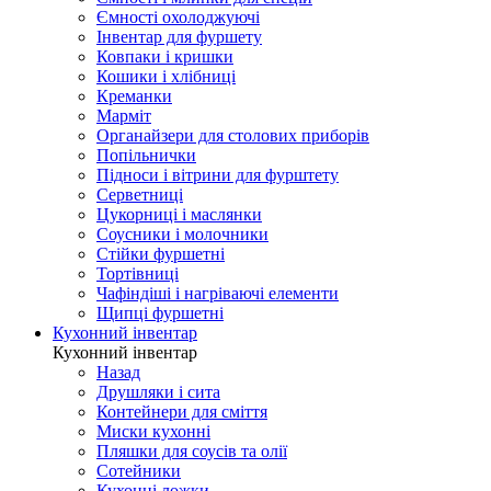
Ємності охолоджуючі
Інвентар для фуршету
Ковпаки і кришки
Кошики і хлібниці
Креманки
Марміт
Органайзери для столових приборів
Попільнички
Підноси і вітрини для фурштету
Серветниці
Цукорниці і маслянки
Соусники і молочники
Стійки фуршетні
Тортівниці
Чафіндіші і нагріваючі елементи
Щипці фуршетні
Кухонний інвентар
Кухонний інвентар
Назад
Друшляки і сита
Контейнери для сміття
Миски кухонні
Пляшки для соусів та олії
Сотейники
Кухонні ложки