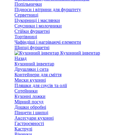
Попільнички
Підноси і вітрини для фурштету
Серветниці
Цукорниці і маслянки
Соусники і молочники
Стійки фуршетні
Тортівниці
Чафіндіші і нагріваючі елементи
Щипці фуршетні
Кухонний інвентар
Назад
Кухонний інвентар
Друшляки і сита
Контейнери для сміття
Миски кухонні
Пляшки для соусів та олії
Сотейники
Кухонні ложки
Мірний посуд
Дошки обробні
Пінцети і щипці
Аксесуари кухонні
Гастроємності
Каструлі
Вінчики