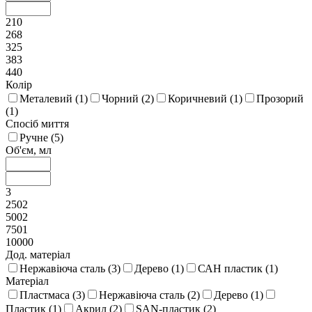
210
268
325
383
440
Колір
Металевий (
1
)
Чорний (
2
)
Коричневий (
1
)
Прозорий
(
1
)
Спосіб миття
Ручне (
5
)
Об'єм, мл
3
2502
5002
7501
10000
Дод. матеріал
Нержавіюча сталь (
3
)
Дерево (
1
)
САН пластик (
1
)
Матеріал
Пластмаса (
3
)
Нержавіюча сталь (
2
)
Дерево (
1
)
Пластик (
1
)
Акрил (
2
)
SAN-пластик (
2
)