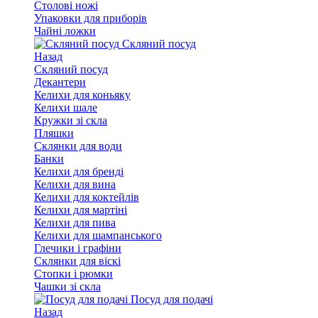
Столові ножі
Упаковки для приборів
Чайні ложки
Скляний посуд
Назад
Скляний посуд
Декантери
Келихи для коньяку
Келихи шале
Кружки зі скла
Пляшки
Склянки для води
Банки
Келихи для бренді
Келихи для вина
Келихи для коктейлів
Келихи для мартіні
Келихи для пива
Келихи для шампанського
Глечики і графіни
Склянки для віскі
Стопки і рюмки
Чашки зі скла
Посуд для подачі
Назад