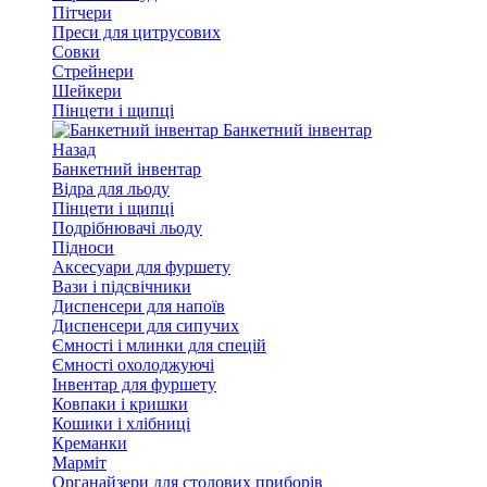
Пітчери
Преси для цитрусових
Совки
Стрейнери
Шейкери
Пінцети і щипці
Банкетний інвентар
Назад
Банкетний інвентар
Відра для льоду
Пінцети і щипці
Подрібнювачі льоду
Підноси
Аксесуари для фуршету
Вази і підсвічники
Диспенсери для напоїв
Диспенсери для сипучих
Ємності і млинки для спецій
Ємності охолоджуючі
Інвентар для фуршету
Ковпаки і кришки
Кошики і хлібниці
Креманки
Марміт
Органайзери для столових приборів