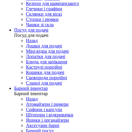
Келихи для шампанського
Глечики і графіни
Склянки для віскі
Стопки і рюмки
Чашки зі скла
Посуд для подачі
Посуд для подачі
Назад
Дошки для подачі
Міні-відра для подачі
Лопатки для подачі
Блюда для запікання
Каструлі порційні
Кошики для подачі
Сковороди порційні
Сланці для подачі
Барний інвентар
Барний інвентар
Назад
Атомайзери і римери
Сифони і капсули
Штопори і відкривачки
Ящики і органайзери
Аксесуари барні
Барний посуд