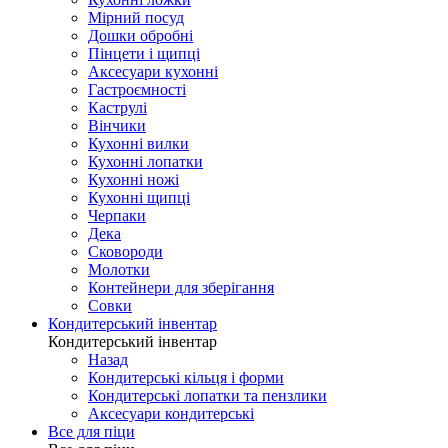
Мірний посуд
Дошки обробні
Пінцети і щипці
Аксесуари кухонні
Гастроємності
Каструлі
Вінчики
Кухонні вилки
Кухонні лопатки
Кухонні ножі
Кухонні щипці
Черпаки
Дека
Сковороди
Молотки
Контейнери для зберігання
Совки
Кондитерський інвентар
Кондитерський інвентар
Назад
Кондитерські кільця і форми
Кондитерські лопатки та пензлики
Аксесуари кондитерські
Все для піци