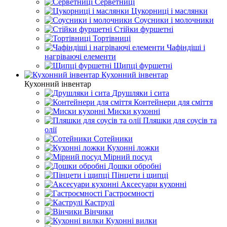
Серветниці
Цукорниці і маслянки
Соусники і молочники
Стійки фуршетні
Тортівниці
Чафіндіші і
нагріваючі елементи
Щипці фуршетні
Кухонний інвентар
Кухонний інвентар
Друшляки і сита
Контейнери для сміття
Миски кухонні
Пляшки для соусів та
олії
Сотейники
Кухонні ложки
Мірний посуд
Дошки обробні
Пінцети і щипці
Аксесуари кухонні
Гастроємності
Каструлі
Вінчики
Кухонні вилки