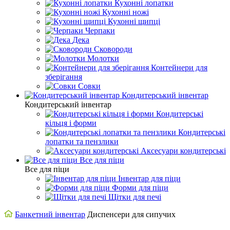
Кухонні лопатки
Кухонні ножі
Кухонні щипці
Черпаки
Дека
Сковороди
Молотки
Контейнери для
зберігання
Совки
Кондитерський інвентар
Кондитерський інвентар
Кондитерські
кільця і форми
Кондитерські
лопатки та пензлики
Аксесуари кондитерські
Все для піци
Все для піци
Інвентар для піци
Форми для піци
Щітки для печі
Банкетний інвентар
Диспенсери для сипучих