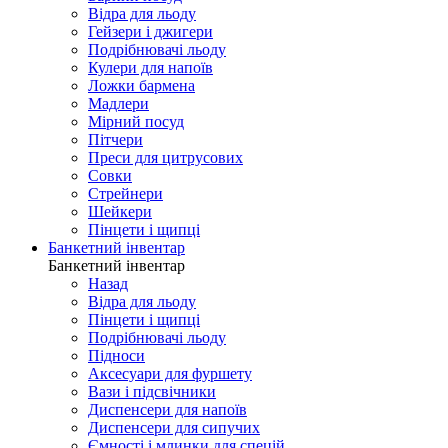
Відра для льоду
Гейзери і джигери
Подрібнювачі льоду
Кулери для напоїв
Ложки бармена
Мадлери
Мірний посуд
Пітчери
Преси для цитрусових
Совки
Стрейнери
Шейкери
Пінцети і щипці
Банкетний інвентар
Банкетний інвентар
Назад
Відра для льоду
Пінцети і щипці
Подрібнювачі льоду
Підноси
Аксесуари для фуршету
Вази і підсвічники
Диспенсери для напоїв
Диспенсери для сипучих
Ємності і млинки для спецій