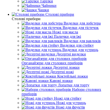
Тарілки
Чайники
Чашки
Столові прибори
Столові прибори
Виделки для лобстера
Виделки для тістечок
Ножі для масла
Палички для їжі
Виделки для равликів
Виделки для стейку
Виделки для устриць
Десертні виделки
Органайзери для столових приборів
Десертні ложки
Десертні ножі
Коктейльні ложки
Кавові ложки
Лопатки для торту
Набори столових
приборів
Ножі для стейку
Ножі для устриць
Ножі для фруктів