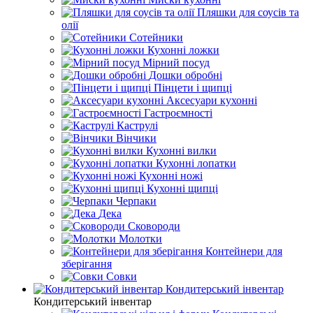
Пляшки для соусів та
олії
Сотейники
Кухонні ложки
Мірний посуд
Дошки обробні
Пінцети і щипці
Аксесуари кухонні
Гастроємності
Каструлі
Вінчики
Кухонні вилки
Кухонні лопатки
Кухонні ножі
Кухонні щипці
Черпаки
Дека
Сковороди
Молотки
Контейнери для
зберігання
Совки
Кондитерський інвентар
Кондитерський інвентар