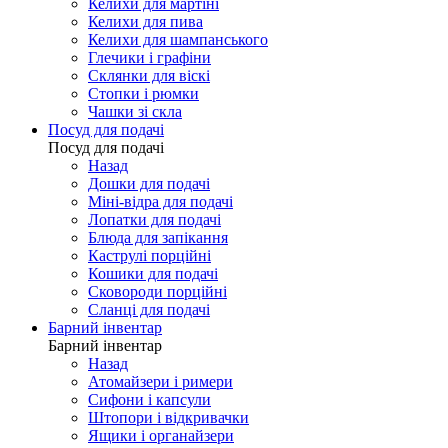
Келихи для мартіні
Келихи для пива
Келихи для шампанського
Глечики і графіни
Склянки для віскі
Стопки і рюмки
Чашки зі скла
Посуд для подачі
Посуд для подачі
Назад
Дошки для подачі
Міні-відра для подачі
Лопатки для подачі
Блюда для запікання
Каструлі порційні
Кошики для подачі
Сковороди порційні
Сланці для подачі
Барний інвентар
Барний інвентар
Назад
Атомайзери і римери
Сифони і капсули
Штопори і відкривачки
Ящики і органайзери