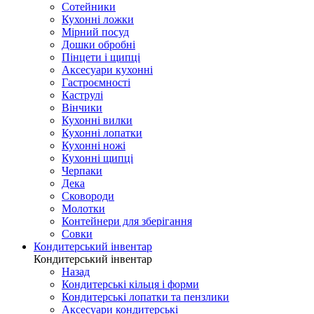
Сотейники
Кухонні ложки
Мірний посуд
Дошки обробні
Пінцети і щипці
Аксесуари кухонні
Гастроємності
Каструлі
Вінчики
Кухонні вилки
Кухонні лопатки
Кухонні ножі
Кухонні щипці
Черпаки
Дека
Сковороди
Молотки
Контейнери для зберігання
Совки
Кондитерський інвентар
Кондитерський інвентар
Назад
Кондитерські кільця і форми
Кондитерські лопатки та пензлики
Аксесуари кондитерські