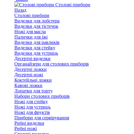
Столові прибори
Назад
Столові прибори
Виделки для лобстера
Виделки для тістечок
Ножі для масла
Палички для їжі
Виделки для равликів
Виделки для стейку
Виделки для устриць
Десертні виделки
Органайзери для столових приборів
Десертні ложки
Десертні ножі
Коктейльні ложки
Кавові ложки
Лопатки для торту
Набори столових приборів
Ножі для стейку
Ножі для устриць
Ножі для фруктів
Прибори для сервірування
Рибні виделки
Рибні ножі
Столові виделки