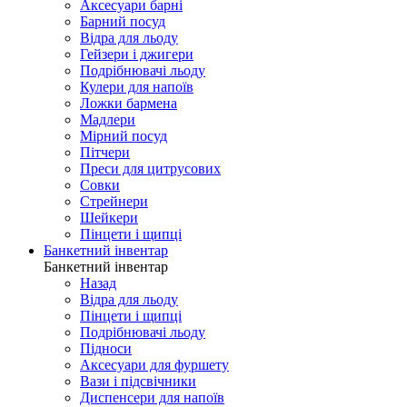
Аксесуари барні
Барний посуд
Відра для льоду
Гейзери і джигери
Подрібнювачі льоду
Кулери для напоїв
Ложки бармена
Мадлери
Мірний посуд
Пітчери
Преси для цитрусових
Совки
Стрейнери
Шейкери
Пінцети і щипці
Банкетний інвентар
Банкетний інвентар
Назад
Відра для льоду
Пінцети і щипці
Подрібнювачі льоду
Підноси
Аксесуари для фуршету
Вази і підсвічники
Диспенсери для напоїв