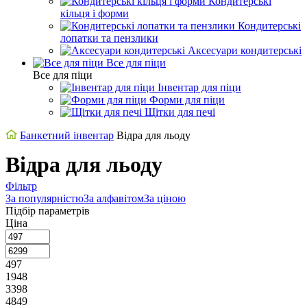
Кондитерські
кільця і форми
Кондитерські
лопатки та пензлики
Аксесуари кондитерські
Все для піци
Все для піци
Інвентар для піци
Форми для піци
Щітки для печі
Банкетний інвентар
Відра для льоду
Відра для льоду
Фільтр
За популярністю
За алфавітом
За ціною
Підбір параметрів
Ціна
497
1948
3398
4849