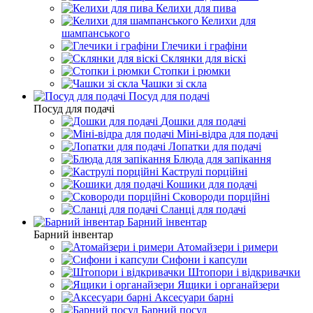
Келихи для пива
Келихи для
шампанського
Глечики і графіни
Склянки для віскі
Стопки і рюмки
Чашки зі скла
Посуд для подачі
Посуд для подачі
Дошки для подачі
Міні-відра для подачі
Лопатки для подачі
Блюда для запікання
Каструлі порційні
Кошики для подачі
Сковороди порційні
Сланці для подачі
Барний інвентар
Барний інвентар
Атомайзери і римери
Сифони і капсули
Штопори і відкривачки
Ящики і органайзери
Аксесуари барні
Барний посуд