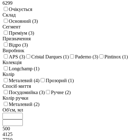
6299
Очікується
Склад
Основний (
3
)
Сегмент
Преміум (
3
)
Призначення
Відро (
3
)
Виробник
APS (
3
)
Cristal Darques (
1
)
Paderno (
3
)
Pintinox (
1
)
Колекція
Longchamp (
1
)
Колір
Металевий (
4
)
Прозорий (
1
)
Спосіб миття
Посудомийка (
3
)
Ручне (
2
)
Колір ручки
Металевий (
2
)
Об'єм, мл
500
4125
7750