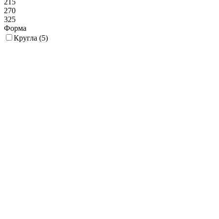
215
270
325
Форма
Кругла (
5
)
Прозорість
Прозорий (
1
)
Дзенька
Дзвінкий (
1
)
Рельєф
Так (
1
)
Наявність кришки
Так (
1
)
Ні (
2
)
Швидкий перегляд
Відро для льоду APS d13Xh13 см 1000 мл - 36004
638
₴
В наявності:
до 10 шт
Склад:
Основний
Купити
Швидкий перегляд