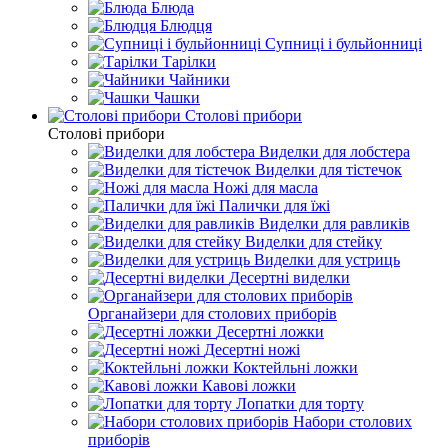
Блюда
Блюдця
Супниці і бульйонниці
Тарілки
Чайники
Чашки
Столові прибори
Столові прибори
Виделки для лобстера
Виделки для тістечок
Ножі для масла
Палички для їжі
Виделки для равликів
Виделки для стейку
Виделки для устриць
Десертні виделки
Органайзери для столових приборів
Десертні ложки
Десертні ножі
Коктейльні ложки
Кавові ложки
Лопатки для торту
Набори столових
приборів