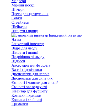
Мадлери
Мірний посуд
Пітчери
Преси для цитрусових
Совки
Стрейнери
Шейкери
Пінцети і щипці
Банкетний інвентар
Назад
Банкетний інвентар
Відра для льоду
Пінцети і щипці
Подрібнювачі льоду
Підноси
Аксесуари для фуршету
Вази і підсвічники
Диспенсери для напоїв
Диспенсери для сипучих
Ємності і млинки для спецій
Ємності охолоджуючі
Інвентар для фуршету
Ковпаки і кришки
Кошики і хлібниці
Креманки