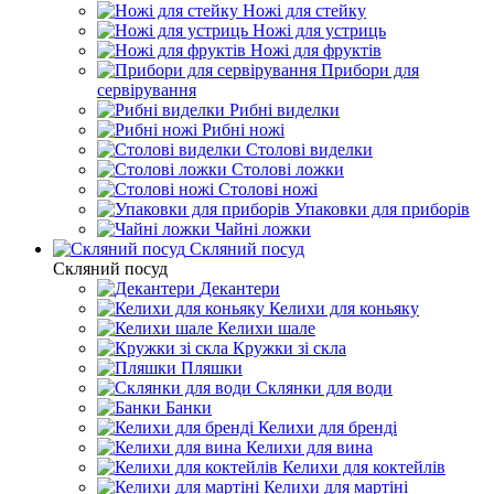
Ножі для стейку
Ножі для устриць
Ножі для фруктів
Прибори для
сервірування
Рибні виделки
Рибні ножі
Столові виделки
Столові ложки
Столові ножі
Упаковки для приборів
Чайні ложки
Скляний посуд
Скляний посуд
Декантери
Келихи для коньяку
Келихи шале
Кружки зі скла
Пляшки
Склянки для води
Банки
Келихи для бренді
Келихи для вина
Келихи для коктейлів
Келихи для мартіні