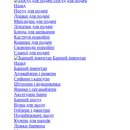
Посуд для подачі
Назад
Посуд для подачі
Дошки для подачі
Міні-відра для подачі
Лопатки для подачі
Блюда для запікання
Каструлі порційні
Кошики для подачі
Сковороди порційні
Сланці для подачі
Барний інвентар
Назад
Барний інвентар
Атомайзери і римери
Сифони і капсули
Штопори і відкривачки
Ящики і органайзери
Аксесуари барні
Барний посуд
Відра для льоду
Гейзери і джигери
Подрібнювачі льоду
Кулери для напоїв
Ложки бармена