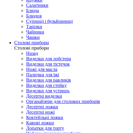
Салатники
Блюда
Блюдця
Супниці і бульйонниці
Тарілки
Чайники
Чашки
Столові прибори
Столові прибори
Назад
Виделки для лобстера
Виделки для тістечок
Ножі для масла
Палички для їжі
Виделки для равликів
Виделки для стейку
Виделки для устриць
Десертні виделки
Органайзери для столових приборів
Десертні ложки
Десертні ножі
Коктейльні ложки
Кавові ложки
Лопатки для торту