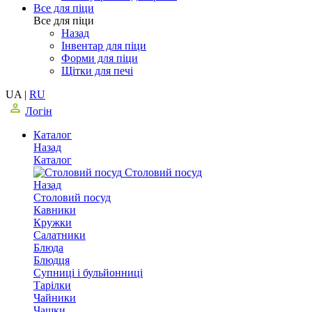
Все для піци
Все для піци
Назад
Інвентар для піци
Форми для піци
Щітки для печі
UA
|
RU
Логін
Каталог
Назад
Каталог
Столовий посуд
Назад
Столовий посуд
Кавники
Кружки
Салатники
Блюда
Блюдця
Супниці і бульйонниці
Тарілки
Чайники
Чашки