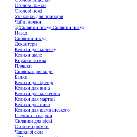
Столові ложки
Столові ножі
Упаковки для приборів
Чайні ложки
Скляний посуд
Назад
Скляний посуд
Декантери
Келихи для коньяку
Келихи шале
Кружки зі скла
Пляшки
Склянки для води
Банки
Келихи для бренді
Келихи для вина
Келихи для коктейлів
Келихи для мартіні
Келихи для пива
Келихи для шампанського
Глечики і графіни
Склянки для віскі
Стопки і рюмки
Чашки зі скла