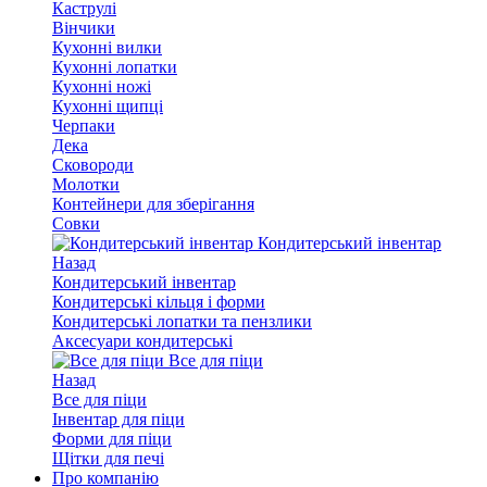
Каструлі
Вінчики
Кухонні вилки
Кухонні лопатки
Кухонні ножі
Кухонні щипці
Черпаки
Дека
Сковороди
Молотки
Контейнери для зберігання
Совки
Кондитерський інвентар
Назад
Кондитерський інвентар
Кондитерські кільця і форми
Кондитерські лопатки та пензлики
Аксесуари кондитерські
Все для піци
Назад
Все для піци
Інвентар для піци
Форми для піци
Щітки для печі
Про компанію