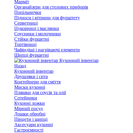
Марміт
Органайзери для столових приборів
Попільнички
Підноси і вітрини для фурштету
Серветниці
Цукорниці і маслянки
Соусники і молочники
Стійки фуршетні
Тортівниці
Чафіндіші і нагріваючі елементи
Щипці фуршетні
Кухонний інвентар
Назад
Кухонний інвентар
Друшляки і сита
Контейнери для сміття
Миски кухонні
Пляшки для соусів та олії
Сотейники
Кухонні ложки
Мірний посуд
Дошки обробні
Пінцети і щипці
Аксесуари кухонні
Гастроємності