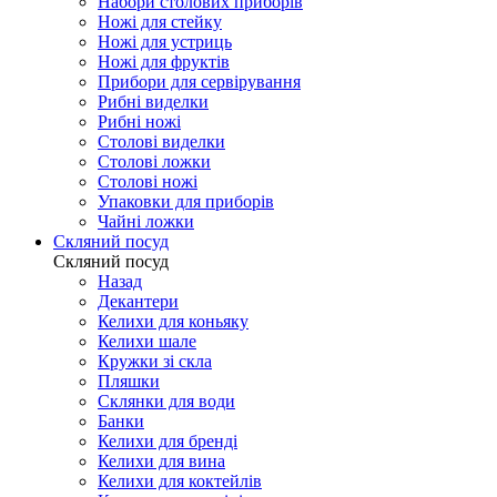
Набори столових приборів
Ножі для стейку
Ножі для устриць
Ножі для фруктів
Прибори для сервірування
Рибні виделки
Рибні ножі
Столові виделки
Столові ложки
Столові ножі
Упаковки для приборів
Чайні ложки
Скляний посуд
Скляний посуд
Назад
Декантери
Келихи для коньяку
Келихи шале
Кружки зі скла
Пляшки
Склянки для води
Банки
Келихи для бренді
Келихи для вина
Келихи для коктейлів