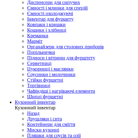
Диспенсери для сипучих
Ємності і млинки для спецій
Ємності охолоджуючі
Інвентар для фуршету
Ковпаки і кришки
Кошики і хлібниці
Креманки
Марміт
Органайзери для столових приборів
Попільнички
Підноси і вітрини для фурштету
Серветниці
Цукорниці і маслянки
Соусники і молочники
Стійки фуршетні
Тортівниці
Чафіндіші і нагріваючі елементи
Щипці фуршетні
Кухонний інвентар
Кухонний інвентар
Назад
Друшляки і сита
Контейнери для сміття
Миски кухонні
Пляшки для соусів та олії