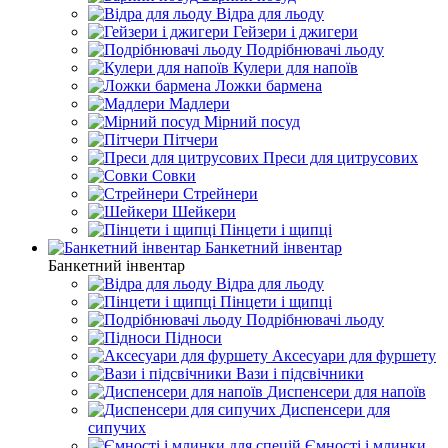
Відра для льоду
Гейзери і джигери
Подрібнювачі льоду
Кулери для напоїв
Ложки бармена
Мадлери
Мірний посуд
Пітчери
Преси для цитрусових
Совки
Стрейнери
Шейкери
Пінцети і щипці
Банкетний інвентар
Банкетний інвентар
Відра для льоду
Пінцети і щипці
Подрібнювачі льоду
Підноси
Аксесуари для фуршету
Вази і підсвічники
Диспенсери для напоїв
Диспенсери для
сипучих
Ємності і млинки