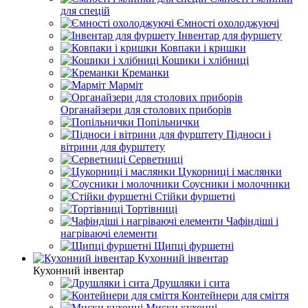
для спецій
Ємності охолоджуючі
Інвентар для фуршету
Ковпаки і кришки
Кошики і хлібниці
Креманки
Марміт
Органайзери для столових приборів
Попільнички
Підноси і
вітрини для фурштету
Серветниці
Цукорниці і маслянки
Соусники і молочники
Стійки фуршетні
Тортівниці
Чафіндіші і
нагріваючі елементи
Щипці фуршетні
Кухонний інвентар
Кухонний інвентар
Друшляки і сита
Контейнери для сміття
Миски кухонні