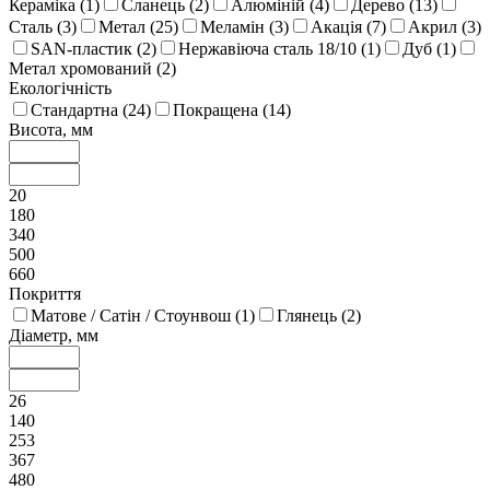
Кераміка (
1
)
Сланець (
2
)
Алюміній (
4
)
Дерево (
13
)
Сталь (
3
)
Метал (
25
)
Меламін (
3
)
Акація (
7
)
Акрил (
3
)
SAN-пластик (
2
)
Нержавіюча сталь 18/10 (
1
)
Дуб (
1
)
Метал хромований (
2
)
Екологічність
Стандартна (
24
)
Покращена (
14
)
Висота, мм
20
180
340
500
660
Покриття
Матове / Сатін / Стоунвош (
1
)
Глянець (
2
)
Діаметр, мм
26
140
253
367
480