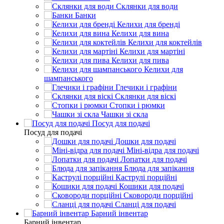
Склянки для води
Банки
Келихи для бренді
Келихи для вина
Келихи для коктейлів
Келихи для мартіні
Келихи для пива
Келихи для
шампанського
Глечики і графіни
Склянки для віскі
Стопки і рюмки
Чашки зі скла
Посуд для подачі
Посуд для подачі
Дошки для подачі
Міні-відра для подачі
Лопатки для подачі
Блюда для запікання
Каструлі порційні
Кошики для подачі
Сковороди порційні
Сланці для подачі
Барний інвентар
Барний інвентар