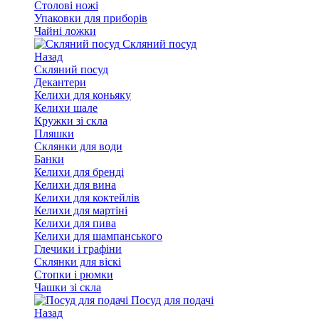
Столові ножі
Упаковки для приборів
Чайні ложки
Скляний посуд
Назад
Скляний посуд
Декантери
Келихи для коньяку
Келихи шале
Кружки зі скла
Пляшки
Склянки для води
Банки
Келихи для бренді
Келихи для вина
Келихи для коктейлів
Келихи для мартіні
Келихи для пива
Келихи для шампанського
Глечики і графіни
Склянки для віскі
Стопки і рюмки
Чашки зі скла
Посуд для подачі
Назад