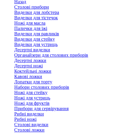
Назад
Столові прибори
Виделки для лобстера
Виделки для тістечок
Ножі для масла
Палички для їжі
Виделки для равликів
Виделки для стейку
Виделки для устриць
Десертні виделки
Органайзери для столових приборів
Десертні ложки
Десертні ножі
Коктейльні ложки
Кавові ложки
Лопатки для торту
Набори столових приборів
Ножі для стейку
Ножі для устриць
Ножі для фруктів
Прибори для сервірування
Рибні виделки
Рибні ножі
Столові виделки
Столові ложки