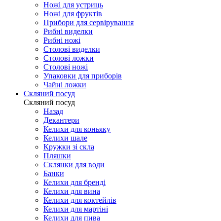
Ножі для устриць
Ножі для фруктів
Прибори для сервірування
Рибні виделки
Рибні ножі
Столові виделки
Столові ложки
Столові ножі
Упаковки для приборів
Чайні ложки
Скляний посуд
Скляний посуд
Назад
Декантери
Келихи для коньяку
Келихи шале
Кружки зі скла
Пляшки
Склянки для води
Банки
Келихи для бренді
Келихи для вина
Келихи для коктейлів
Келихи для мартіні
Келихи для пива