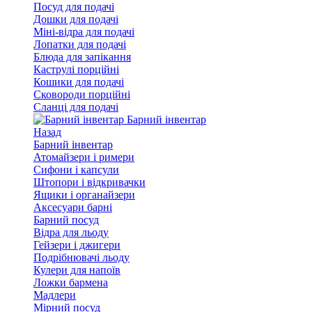
Посуд для подачі
Дошки для подачі
Міні-відра для подачі
Лопатки для подачі
Блюда для запікання
Каструлі порційні
Кошики для подачі
Сковороди порційні
Сланці для подачі
Барний інвентар
Назад
Барний інвентар
Атомайзери і римери
Сифони і капсули
Штопори і відкривачки
Ящики і органайзери
Аксесуари барні
Барний посуд
Відра для льоду
Гейзери і джигери
Подрібнювачі льоду
Кулери для напоїв
Ложки бармена
Мадлери
Мірний посуд