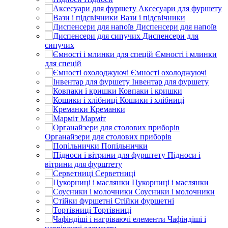
Аксесуари для фуршету
Вази і підсвічники
Диспенсери для напоїв
Диспенсери для
сипучих
Ємності і млинки
для спецій
Ємності охолоджуючі
Інвентар для фуршету
Ковпаки і кришки
Кошики і хлібниці
Креманки
Марміт
Органайзери для столових приборів
Попільнички
Підноси і
вітрини для фурштету
Серветниці
Цукорниці і маслянки
Соусники і молочники
Стійки фуршетні
Тортівниці
Чафіндіші і