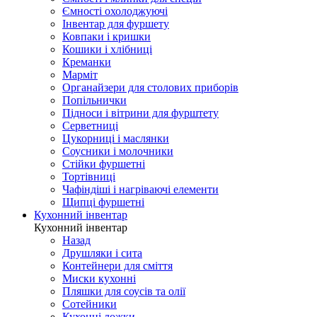
Ємності охолоджуючі
Інвентар для фуршету
Ковпаки і кришки
Кошики і хлібниці
Креманки
Марміт
Органайзери для столових приборів
Попільнички
Підноси і вітрини для фурштету
Серветниці
Цукорниці і маслянки
Соусники і молочники
Стійки фуршетні
Тортівниці
Чафіндіші і нагріваючі елементи
Щипці фуршетні
Кухонний інвентар
Кухонний інвентар
Назад
Друшляки і сита
Контейнери для сміття
Миски кухонні
Пляшки для соусів та олії
Сотейники
Кухонні ложки