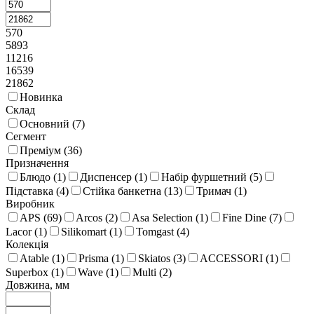
570
5893
11216
16539
21862
Новинка
Склад
Основний (
7
)
Сегмент
Преміум (
36
)
Призначення
Блюдо (
1
)
Диспенсер (
1
)
Набір фуршетний (
5
)
Підставка (
4
)
Стійка банкетна (
13
)
Тримач (
1
)
Виробник
APS (
69
)
Arcos (
2
)
Asa Selection (
1
)
Fine Dine (
7
)
Lacor (
1
)
Silikomart (
1
)
Tomgast (
4
)
Колекція
Atable (
1
)
Prisma (
1
)
Skiatos (
3
)
ACCESSORI (
1
)
Superbox (
1
)
Wave (
1
)
Multi (
2
)
Довжина, мм