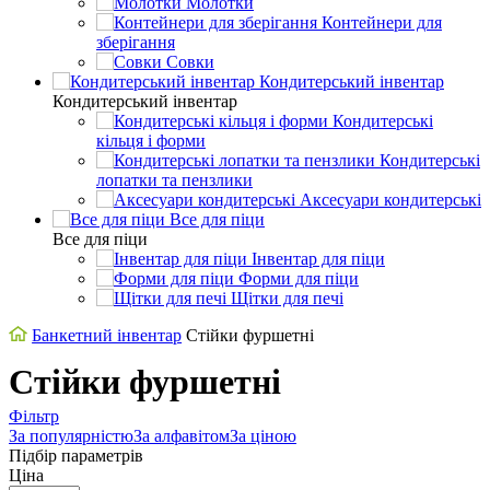
Молотки
Контейнери для
зберігання
Совки
Кондитерський інвентар
Кондитерський інвентар
Кондитерські
кільця і форми
Кондитерські
лопатки та пензлики
Аксесуари кондитерські
Все для піци
Все для піци
Інвентар для піци
Форми для піци
Щітки для печі
Банкетний інвентар
Стійки фуршетні
Стійки фуршетні
Фільтр
За популярністю
За алфавітом
За ціною
Підбір параметрів
Ціна