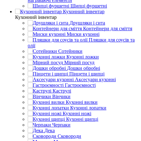
нагріваючі елементи
Щипці фуршетні
Кухонний інвентар
Кухонний інвентар
Друшляки і сита
Контейнери для сміття
Миски кухонні
Пляшки для соусів та
олії
Сотейники
Кухонні ложки
Мірний посуд
Дошки обробні
Пінцети і щипці
Аксесуари кухонні
Гастроємності
Каструлі
Вінчики
Кухонні вилки
Кухонні лопатки
Кухонні ножі
Кухонні щипці
Черпаки
Дека
Сковороди