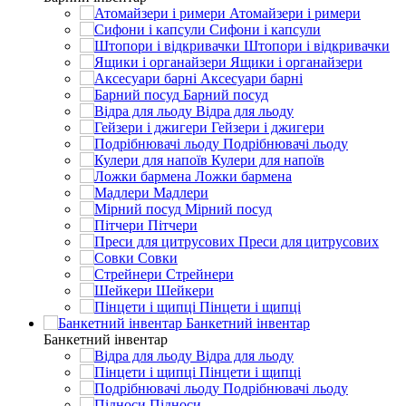
Атомайзери і римери
Сифони і капсули
Штопори і відкривачки
Ящики і органайзери
Аксесуари барні
Барний посуд
Відра для льоду
Гейзери і джигери
Подрібнювачі льоду
Кулери для напоїв
Ложки бармена
Мадлери
Мірний посуд
Пітчери
Преси для цитрусових
Совки
Стрейнери
Шейкери
Пінцети і щипці
Банкетний інвентар
Банкетний інвентар
Відра для льоду
Пінцети і щипці
Подрібнювачі льоду
Підноси