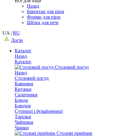
Все для піци
Назад
Інвентар для піци
Форми для піци
Щітки для печі
UA
|
RU
Логін
Каталог
Назад
Каталог
Столовий посуд
Назад
Столовий посуд
Кавники
Кружки
Салатники
Блюда
Блюдця
Супниці і бульйонниці
Тарілки
Чайники
Чашки
Столові прибори