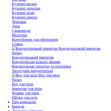
Кухонні вилки
Кухонні лопатки
Кухонні ножі
Кухонні щипці
Черпаки
Дека
Сковороди
Молотки
Контейнери для зберігання
Совки
Кондитерський інвентар
Назад
Кондитерський інвентар
Кондитерські кільця і форми
Кондитерські лопатки та пензлики
Аксесуари кондитерські
Все для піци
Назад
Все для піци
Інвентар для піци
Форми для піци
Щітки для печі
Про компанію
Бренди
Доставка і Оплата