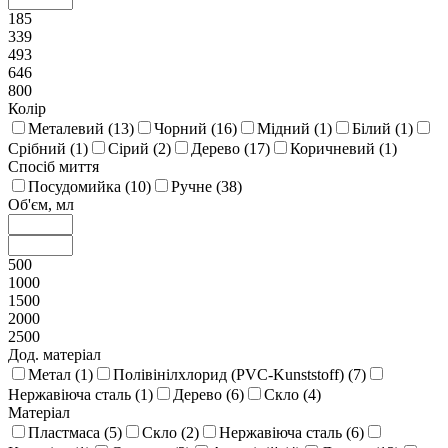
185
339
493
646
800
Колір
Металевий (
13
)
Чорний (
16
)
Мідний (
1
)
Білий (
1
)
Срібний (
1
)
Сірий (
2
)
Дерево (
17
)
Коричневий (
1
)
Спосіб миття
Посудомийка (
10
)
Ручне (
38
)
Об'єм, мл
500
1000
1500
2000
2500
Дод. матеріал
Метал (
1
)
Полівінілхлорид (PVC-Kunststoff) (
7
)
Нержавіюча сталь (
1
)
Дерево (
6
)
Скло (
4
)
Матеріал
Пластмаса (
5
)
Скло (
2
)
Нержавіюча сталь (
6
)