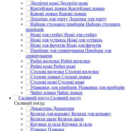
Десертні ножі
Коктейльні ложки
Кавові ложки
Лопатки для торту
Набори столових
приборів
Ножі для стейку
Ножі для устриць
Ножі для фруктів
Прибори для
сервірування
Рибні виделки
Рибні ножі
Столові виделки
Столові ложки
Столові ножі
Упаковки для приборів
Чайні ложки
Скляний посуд
Скляний посуд
Декантери
Келихи для коньяку
Келихи шале
Кружки зі скла
Пляшки