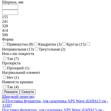
Ширина, мм
155
241
328
414
500
Форма
Прямокутна (
8
)
Квадратна (
3
)
Кругла (
15
)
Неправильная (
13
)
Треугольная (
2
)
Нон-сліп покриття
Так (
7
)
Прозорість
Прозорий (
1
)
Нагрівальний елемент
Нет (
1
)
Наявність кришки
Так (
4
)
Швидкий перегляд
Підставка фуршетна, для салатника APS Wave d24Xh13 см -