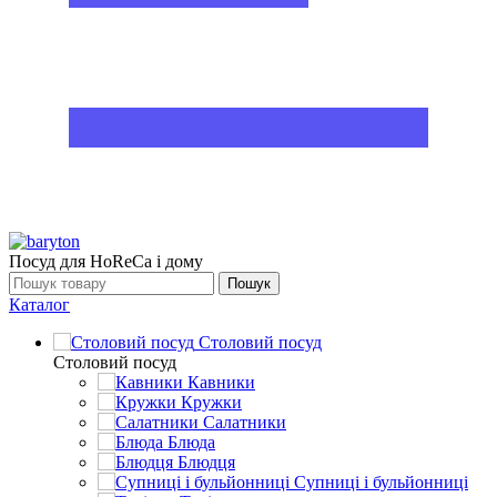
Посуд для HoReCa і дому
Пошук
Каталог
Столовий посуд
Столовий посуд
Кавники
Кружки
Салатники
Блюда
Блюдця
Супниці і бульйонниці