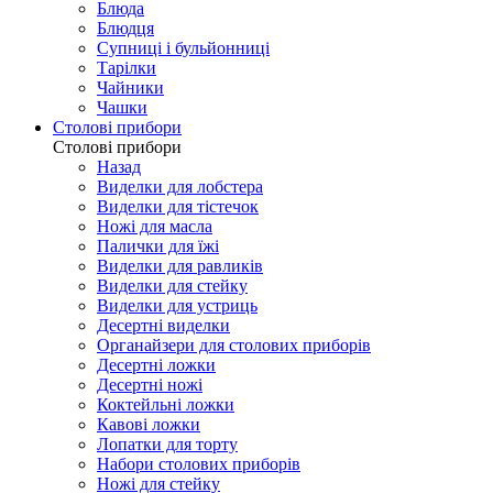
Блюда
Блюдця
Супниці і бульйонниці
Тарілки
Чайники
Чашки
Столові прибори
Столові прибори
Назад
Виделки для лобстера
Виделки для тістечок
Ножі для масла
Палички для їжі
Виделки для равликів
Виделки для стейку
Виделки для устриць
Десертні виделки
Органайзери для столових приборів
Десертні ложки
Десертні ножі
Коктейльні ложки
Кавові ложки
Лопатки для торту
Набори столових приборів
Ножі для стейку