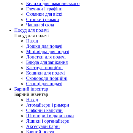
Келихи для шампанського
Глечики і графіни
Склянки для віскі
Стопки і рюмки
Чашки зі скла
Посуд для подачі
Посуд для подачі
Назад
Дошки для подачі
Міні-відра для подачі
Лопатки для подачі
Блюда для запікання
Каструлі порційні
Кошики для подачі
Сковороди порційні
Сланці для подачі
Барний інвентар
Барний інвентар
Назад
Атомайзери і римери
Сифони і капсули
Штопори і відкривачки
Ящики і органайзери
Аксесуари барні
Барний посуд