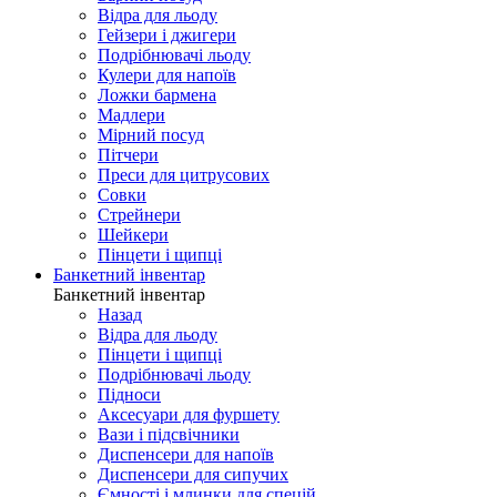
Відра для льоду
Гейзери і джигери
Подрібнювачі льоду
Кулери для напоїв
Ложки бармена
Мадлери
Мірний посуд
Пітчери
Преси для цитрусових
Совки
Стрейнери
Шейкери
Пінцети і щипці
Банкетний інвентар
Банкетний інвентар
Назад
Відра для льоду
Пінцети і щипці
Подрібнювачі льоду
Підноси
Аксесуари для фуршету
Вази і підсвічники
Диспенсери для напоїв
Диспенсери для сипучих
Ємності і млинки для спецій