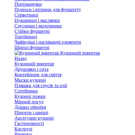
Попільнички
Підноси і вітрини для фурштету
Серветниці
Цукорниці і маслянки
Соусники і молочники
Стійки фуршетні
Тортівниці
Чафіндіші і нагріваючі елементи
Щипці фуршетні
Кухонний інвентар
Назад
Кухонний інвентар
Друшляки і сита
Контейнери для сміття
Миски кухонні
Пляшки для соусів та олії
Сотейники
Кухонні ложки
Мірний посуд
Дошки обробні
Пінцети і щипці
Аксесуари кухонні
Гастроємності
Каструлі
Вінчики