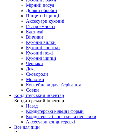
Мірний посуд
Дошки обробні
Пінцети і щипці
Аксесуари кухонні
Гастроємності
Каструлі
Вінчики
Кухонні вилки
Кухонні лопатки
Кухонні ножі
Кухонні щипці
Черпаки
Дека
Сковороди
Молотки
Контейнери для зберігання
Совки
Кондитерський інвентар
Кондитерський інвентар
Назад
Кондитерські кільця і форми
Кондитерські лопатки та пензлики
Аксесуари кондитерські
Все для піци