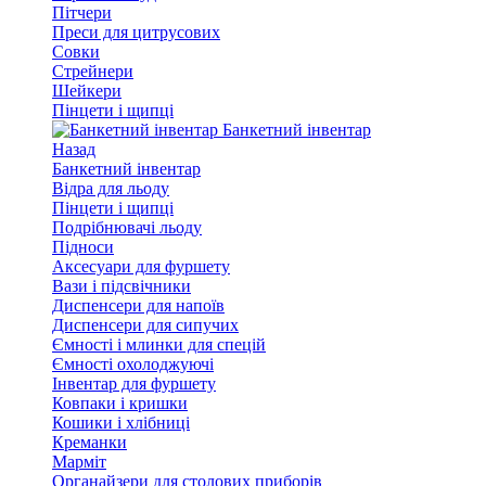
Пітчери
Преси для цитрусових
Совки
Стрейнери
Шейкери
Пінцети і щипці
Банкетний інвентар
Назад
Банкетний інвентар
Відра для льоду
Пінцети і щипці
Подрібнювачі льоду
Підноси
Аксесуари для фуршету
Вази і підсвічники
Диспенсери для напоїв
Диспенсери для сипучих
Ємності і млинки для спецій
Ємності охолоджуючі
Інвентар для фуршету
Ковпаки і кришки
Кошики і хлібниці
Креманки
Марміт
Органайзери для столових приборів