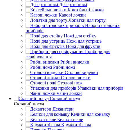
Десертні ножі
Коктейльні ложки
Кавові ложки
Лопатки для торту
Набори столових
приборів
Ножі для стейку
Ножі для устриць
Ножі для фруктів
Прибори для
сервірування
Рибні виделки
Рибні ножі
Столові виделки
Столові ложки
Столові ножі
Упаковки для приборів
Чайні ложки
Скляний посуд
Скляний посуд
Декантери
Келихи для коньяку
Келихи шале
Кружки зі скла
Пляшки