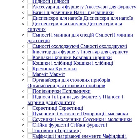
Підноси
Аксесуари для фуршету
Вази і підсвічники
Диспенсери для напоїв
Диспенсери для
сипучих
Ємності і млинки
для спецій
Ємності охолоджуючі
Інвентар для фуршету
Ковпаки і кришки
Кошики і хлібниці
Креманки
Марміт
Органайзери для столових приборів
Попільнички
Підноси і
вітрини для фурштету
Серветниці
Цукорниці і маслянки
Соусники і молочники
Стійки фуршетні
Тортівниці
Чафіндіші і