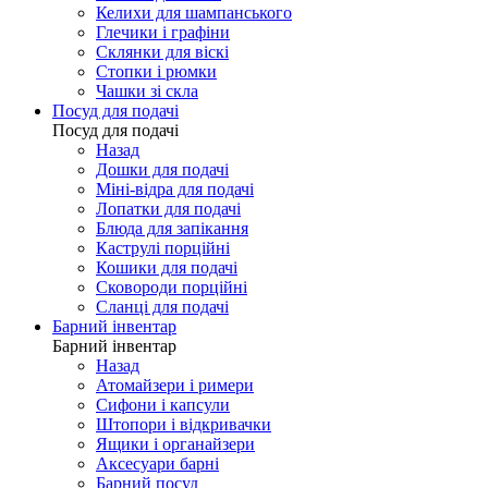
Келихи для шампанського
Глечики і графіни
Склянки для віскі
Стопки і рюмки
Чашки зі скла
Посуд для подачі
Посуд для подачі
Назад
Дошки для подачі
Міні-відра для подачі
Лопатки для подачі
Блюда для запікання
Каструлі порційні
Кошики для подачі
Сковороди порційні
Сланці для подачі
Барний інвентар
Барний інвентар
Назад
Атомайзери і римери
Сифони і капсули
Штопори і відкривачки
Ящики і органайзери
Аксесуари барні
Барний посуд