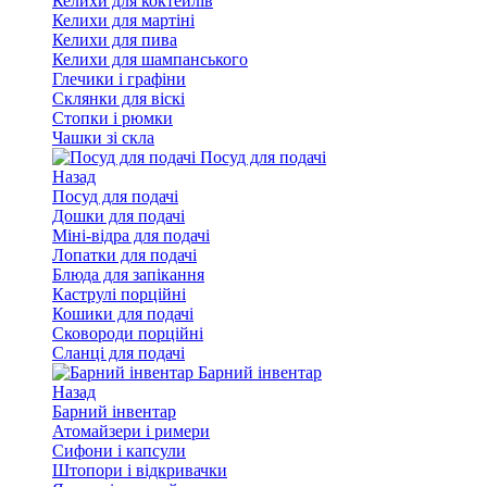
Келихи для коктейлів
Келихи для мартіні
Келихи для пива
Келихи для шампанського
Глечики і графіни
Склянки для віскі
Стопки і рюмки
Чашки зі скла
Посуд для подачі
Назад
Посуд для подачі
Дошки для подачі
Міні-відра для подачі
Лопатки для подачі
Блюда для запікання
Каструлі порційні
Кошики для подачі
Сковороди порційні
Сланці для подачі
Барний інвентар
Назад
Барний інвентар
Атомайзери і римери
Сифони і капсули
Штопори і відкривачки