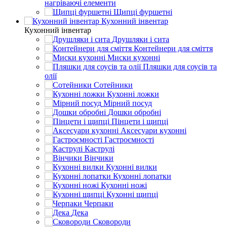
нагріваючі елементи
Щипці фуршетні
Кухонний інвентар
Кухонний інвентар
Друшляки і сита
Контейнери для сміття
Миски кухонні
Пляшки для соусів та
олії
Сотейники
Кухонні ложки
Мірний посуд
Дошки обробні
Пінцети і щипці
Аксесуари кухонні
Гастроємності
Каструлі
Вінчики
Кухонні вилки
Кухонні лопатки
Кухонні ножі
Кухонні щипці
Черпаки
Дека
Сковороди