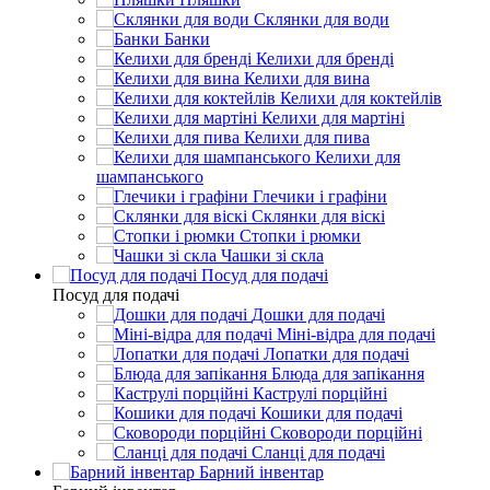
Склянки для води
Банки
Келихи для бренді
Келихи для вина
Келихи для коктейлів
Келихи для мартіні
Келихи для пива
Келихи для
шампанського
Глечики і графіни
Склянки для віскі
Стопки і рюмки
Чашки зі скла
Посуд для подачі
Посуд для подачі
Дошки для подачі
Міні-відра для подачі
Лопатки для подачі
Блюда для запікання
Каструлі порційні
Кошики для подачі
Сковороди порційні
Сланці для подачі
Барний інвентар