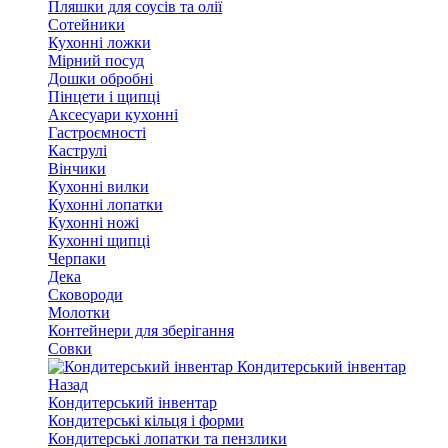
Пляшки для соусів та олії
Сотейники
Кухонні ложки
Мірний посуд
Дошки обробні
Пінцети і щипці
Аксесуари кухонні
Гастроємності
Каструлі
Вінчики
Кухонні вилки
Кухонні лопатки
Кухонні ножі
Кухонні щипці
Черпаки
Дека
Сковороди
Молотки
Контейнери для зберігання
Совки
Кондитерський інвентар
Назад
Кондитерський інвентар
Кондитерські кільця і форми
Кондитерські лопатки та пензлики