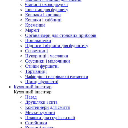
Ємності охолоджуючі
Інвентар для фуршету
Ковпаки і кришки
Кошики і хлібниці
Креманки
Марміт
Органайзери для столових приборів
Попільнички
Підноси і вітрини для фурштету
Серветниці
Цукорниці і маслянки
Соусники і молочники
Стійки фуршетні
Тортівниці
Чафіндіші і нагріваючі елементи
Щипці фуршетні
Кухонний інвентар
Кухонний інвентар
Назад
Друшляки і сита
Контейнери для сміття
Миски кухонні
Пляшки для соусів та олії
Сотейники
Кухонні ложки