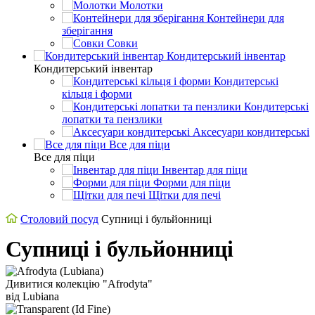
Молотки
Контейнери для
зберігання
Совки
Кондитерський інвентар
Кондитерський інвентар
Кондитерські
кільця і форми
Кондитерські
лопатки та пензлики
Аксесуари кондитерські
Все для піци
Все для піци
Інвентар для піци
Форми для піци
Щітки для печі
Столовий посуд
Супниці і бульйонниці
Супниці і бульйонниці
Дивитися колекцію "Afrodyta"
від Lubiana