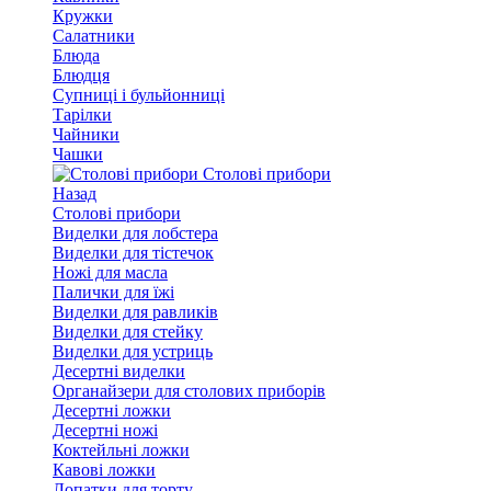
Кружки
Салатники
Блюда
Блюдця
Супниці і бульйонниці
Тарілки
Чайники
Чашки
Столові прибори
Назад
Столові прибори
Виделки для лобстера
Виделки для тістечок
Ножі для масла
Палички для їжі
Виделки для равликів
Виделки для стейку
Виделки для устриць
Десертні виделки
Органайзери для столових приборів
Десертні ложки
Десертні ножі
Коктейльні ложки
Кавові ложки
Лопатки для торту