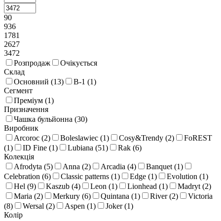
90
936
1781
2627
3472
Розпродаж
Очікується
Склад
Основний (
13
)
В-1 (
1
)
Сегмент
Преміум (
1
)
Призначення
Чашка бульйонна (
30
)
Виробник
Arcoroc (
2
)
Boleslawiec (
1
)
Cosy&Trendy (
2
)
FoREST
(
1
)
ID Fine (
1
)
Lubiana (
51
)
Rak (
6
)
Колекція
Afrodyta (
5
)
Anna (
2
)
Arcadia (
4
)
Banquet (
1
)
Celebration (
6
)
Classic patterns (
1
)
Edge (
1
)
Evolution (
1
)
Hel (
9
)
Kaszub (
4
)
Leon (
1
)
Lionhead (
1
)
Madryt (
2
)
Maria (
2
)
Merkury (
6
)
Quintana (
1
)
River (
2
)
Victoria
(
8
)
Wersal (
2
)
Aspen (
1
)
Joker (
1
)
Колір