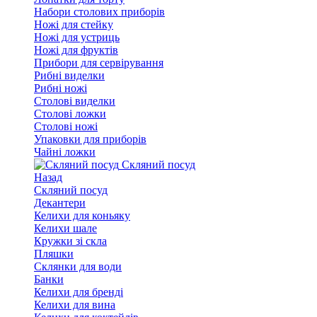
Набори столових приборів
Ножі для стейку
Ножі для устриць
Ножі для фруктів
Прибори для сервірування
Рибні виделки
Рибні ножі
Столові виделки
Столові ложки
Столові ножі
Упаковки для приборів
Чайні ложки
Скляний посуд
Назад
Скляний посуд
Декантери
Келихи для коньяку
Келихи шале
Кружки зі скла
Пляшки
Склянки для води
Банки
Келихи для бренді
Келихи для вина