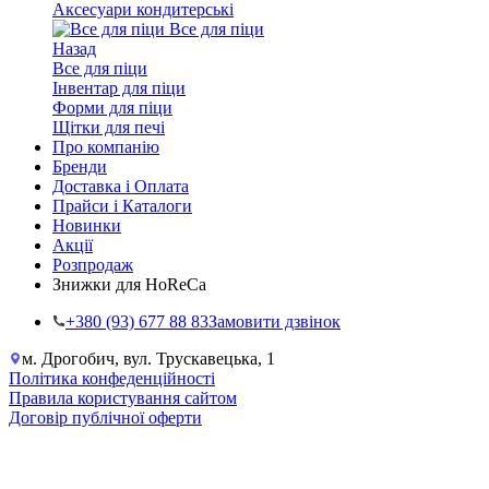
Аксесуари кондитерські
Все для піци
Назад
Все для піци
Інвентар для піци
Форми для піци
Щітки для печі
Про компанію
Бренди
Доставка і Оплата
Прайси і Каталоги
Новинки
Акції
Розпродаж
Знижки для HoReCa
+38‎0 (93) 677 88 83
Замовити дзвінок
м. Дрогобич, вул. Трускавецька, 1
Політика конфеденційності
Правила користування сайтом
Договір публічної оферти