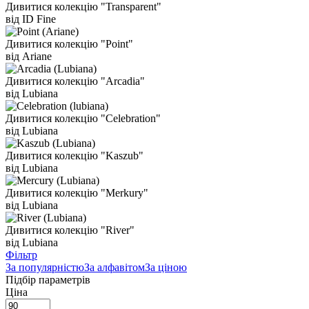
Дивитися колекцію "Transparent"
від ID Fine
Дивитися колекцію "Point"
від Ariane
Дивитися колекцію "Arcadia"
від Lubiana
Дивитися колекцію "Celebration"
від Lubiana
Дивитися колекцію "Kaszub"
від Lubiana
Дивитися колекцію "Merkury"
від Lubiana
Дивитися колекцію "River"
від Lubiana
Фільтр
За популярністю
За алфавітом
За ціною
Підбір параметрів
Ціна