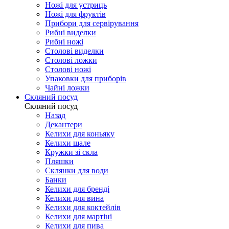
Ножі для устриць
Ножі для фруктів
Прибори для сервірування
Рибні виделки
Рибні ножі
Столові виделки
Столові ложки
Столові ножі
Упаковки для приборів
Чайні ложки
Скляний посуд
Скляний посуд
Назад
Декантери
Келихи для коньяку
Келихи шале
Кружки зі скла
Пляшки
Склянки для води
Банки
Келихи для бренді
Келихи для вина
Келихи для коктейлів
Келихи для мартіні
Келихи для пива