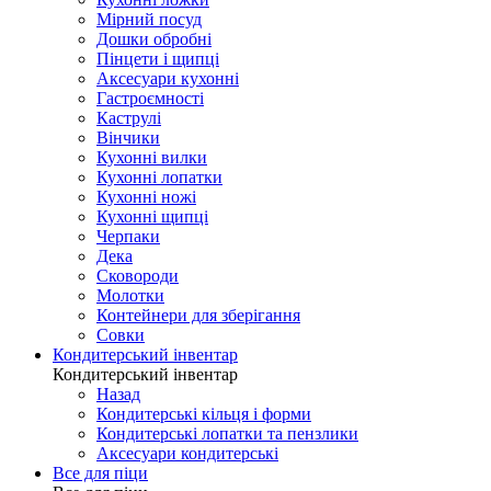
Мірний посуд
Дошки обробні
Пінцети і щипці
Аксесуари кухонні
Гастроємності
Каструлі
Вінчики
Кухонні вилки
Кухонні лопатки
Кухонні ножі
Кухонні щипці
Черпаки
Дека
Сковороди
Молотки
Контейнери для зберігання
Совки
Кондитерський інвентар
Кондитерський інвентар
Назад
Кондитерські кільця і форми
Кондитерські лопатки та пензлики
Аксесуари кондитерські
Все для піци