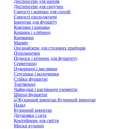
Диспенсери для напоїв
Диспенсери для сипучих
Ємності і млинки для спецій
Ємності охолоджуючі
Інвентар для фуршету
Ковпаки і кришки
Кошики і хлібниці
Креманки
Марміт
Органайзери для столових приборів
Попільнички
Підноси і вітрини для фурштету
Серветниці
Цукорниці і маслянки
Соусники і молочники
Стійки фуршетні
Тортівниці
Чафіндіші і нагріваючі елементи
Щипці фуршетні
Кухонний інвентар
Назад
Кухонний інвентар
Друшляки і сита
Контейнери для сміття
Миски кухонні