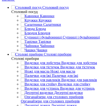
Столовий посуд
Столовий посуд
Кавники
Кружки
Салатники
Блюда
Блюдця
Супниці і бульйонниці
Тарілки
Чайники
Чашки
Столові прибори
Столові прибори
Виделки для лобстера
Виделки для тістечок
Ножі для масла
Палички для їжі
Виделки для равликів
Виделки для стейку
Виделки для устриць
Десертні виделки
Органайзери для столових приборів
Десертні ложки