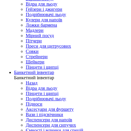
Відра для льоду
Гейзери і джигери
Подрібнювачі льоду
Кулери для напоїв
Ложки бармена
Мадлери
Мірний посуд
Пітчери
Преси для цитрусових
Совки
Стрейнери
Шейкери
Пінцети і щипці
Банкетний інвентар
Банкетний інвентар
Назад
Відра для льоду
Пінцети і щипці
Подрібнювачі льоду
Підноси
Аксесуари для фуршету
Вази і підсвічники
Диспенсери для напоїв
Диспенсери для сипучих
Ємності і млинки для спецій