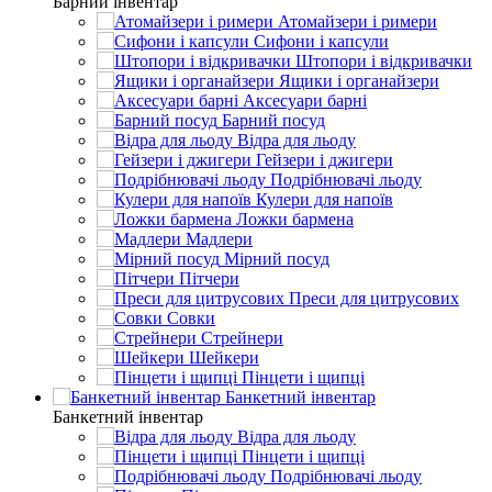
Барний інвентар
Атомайзери і римери
Сифони і капсули
Штопори і відкривачки
Ящики і органайзери
Аксесуари барні
Барний посуд
Відра для льоду
Гейзери і джигери
Подрібнювачі льоду
Кулери для напоїв
Ложки бармена
Мадлери
Мірний посуд
Пітчери
Преси для цитрусових
Совки
Стрейнери
Шейкери
Пінцети і щипці
Банкетний інвентар
Банкетний інвентар
Відра для льоду
Пінцети і щипці
Подрібнювачі льоду