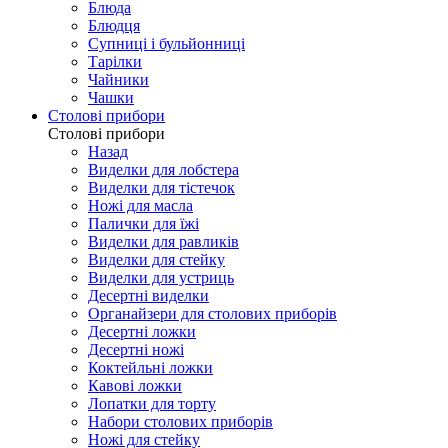
Блюда
Блюдця
Супниці і бульйонниці
Тарілки
Чайники
Чашки
Столові прибори
Столові прибори
Назад
Виделки для лобстера
Виделки для тістечок
Ножі для масла
Палички для їжі
Виделки для равликів
Виделки для стейку
Виделки для устриць
Десертні виделки
Органайзери для столових приборів
Десертні ложки
Десертні ножі
Коктейльні ложки
Кавові ложки
Лопатки для торту
Набори столових приборів
Ножі для стейку