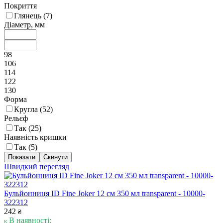
Покриття
Глянець (
7
)
Діаметр, мм
98
106
114
122
130
Форма
Кругла (
52
)
Рельєф
Так (
25
)
Наявність кришки
Так (
5
)
Швидкий перегляд
Бульйонниця ID Fine Joker 12 см 350 мл transparent - 10000-
322312
242
₴
В наявності: