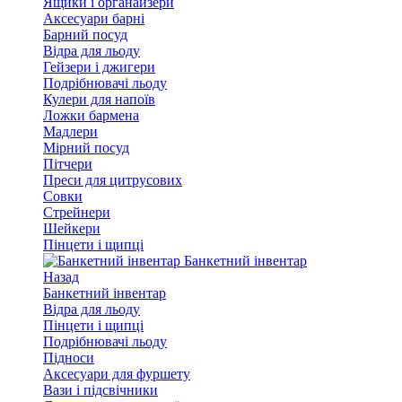
Ящики і органайзери
Аксесуари барні
Барний посуд
Відра для льоду
Гейзери і джигери
Подрібнювачі льоду
Кулери для напоїв
Ложки бармена
Мадлери
Мірний посуд
Пітчери
Преси для цитрусових
Совки
Стрейнери
Шейкери
Пінцети і щипці
Банкетний інвентар
Назад
Банкетний інвентар
Відра для льоду
Пінцети і щипці
Подрібнювачі льоду
Підноси
Аксесуари для фуршету
Вази і підсвічники