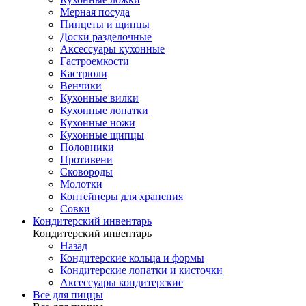
Мерная посуда
Пинцеты и щипцы
Доски разделочные
Аксессуары кухонные
Гастроемкости
Кастрюли
Венчики
Кухонные вилки
Кухонные лопатки
Кухонные ножи
Кухонные щипцы
Половники
Противени
Сковороды
Молотки
Контейнеры для хранения
Совки
Кондитерский инвентарь
Кондитерский инвентарь
Назад
Кондитерские кольца и формы
Кондитерские лопатки и кисточки
Аксессуары кондитерские
Все для пиццы