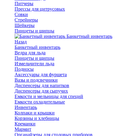
Питчеры
Прессы для цитрусовых
Совки
Стрейнеры
Шейкеры
Пинцеты и щипцы
Банкетный инвентарь
Назад
Банкетный инвентарь
Ведра для льда
Пинцеты и щипцы
Измельчители льда
Подносы
Аксессуары для фуршета
Вазы и подсвечники
Диспенсеры для напитков
Диспенсеры для сыпучих
Емкости и мельницы для специй
Емкости охладительные
Инвентарь
Колпаки и крышки
Корзины и хлебницы
Креманки
Мармит
Органайзеры для столовых приборов