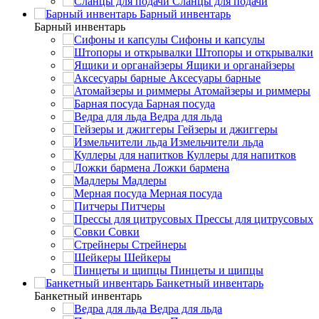
Сланцы для подачи
Барный инвентарь
Барный инвентарь
Сифоны и капсулы
Штопоры и открывалки
Ящики и органайзеры
Аксесуары барные
Атомайзеры и риммеры
Барная посуда
Ведра для льда
Гейзеры и джиггеры
Измельчители льда
Куллеры для напитков
Ложки бармена
Мадлеры
Мерная посуда
Питчеры
Прессы для цитрусовых
Совки
Стрейнеры
Шейкеры
Пинцеты и щипцы
Банкетный инвентарь
Банкетный инвентарь
Ведра для льда