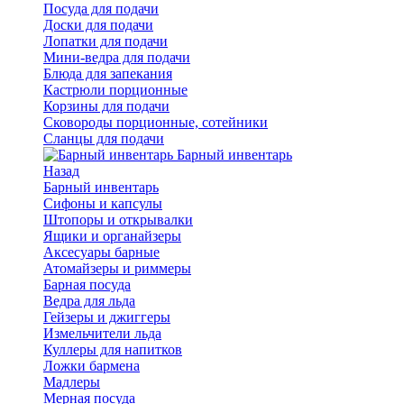
Посуда для подачи
Доски для подачи
Лопатки для подачи
Мини-ведра для подачи
Блюда для запекания
Кастрюли порционные
Корзины для подачи
Сковороды порционные, сотейники
Сланцы для подачи
Барный инвентарь
Назад
Барный инвентарь
Сифоны и капсулы
Штопоры и открывалки
Ящики и органайзеры
Аксесуары барные
Атомайзеры и риммеры
Барная посуда
Ведра для льда
Гейзеры и джиггеры
Измельчители льда
Куллеры для напитков
Ложки бармена
Мадлеры
Мерная посуда