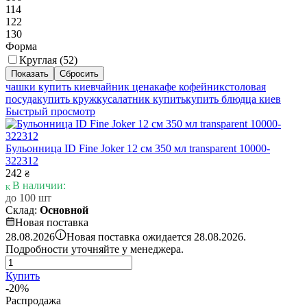
114
122
130
Форма
Круглая (
52
)
чашки купить киев
чайник цена
кафе кофейник
столовая
посуда
купить кружку
салатник купить
купить блюдца киев
Быстрый просмотр
Бульонница ID Fine Joker 12 см 350 мл transparent 10000-
322312
242
₴
В наличии:
до 100 шт
Склад:
Основной
Новая поставка
i
28.08.2026
Новая поставка ожидается 28.08.2026.
Подробности уточняйте у менеджера.
Купить
-20%
Распродажа