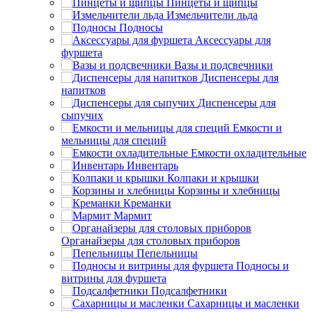
Пинцеты и щипцы
Измельчители льда
Подносы
Аксессуары для
фуршета
Вазы и подсвечники
Диспенсеры для
напитков
Диспенсеры для
сыпучих
Емкости и
мельницы для специй
Емкости охладительные
Инвентарь
Колпаки и крышки
Корзины и хлебницы
Креманки
Мармит
Органайзеры для столовых приборов
Пепельницы
Подносы и
витрины для фуршета
Подсалфетники
Сахарницы и масленки