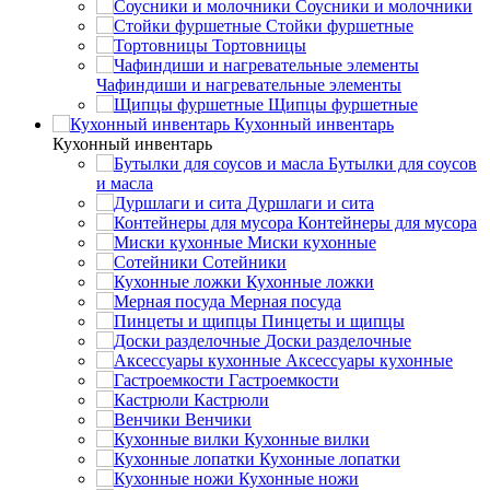
Соусники и молочники
Стойки фуршетные
Тортовницы
Чафиндиши и нагревательные элементы
Щипцы фуршетные
Кухонный инвентарь
Кухонный инвентарь
Бутылки для соусов
и масла
Дуршлаги и сита
Контейнеры для мусора
Миски кухонные
Сотейники
Кухонные ложки
Мерная посуда
Пинцеты и щипцы
Доски разделочные
Аксессуары кухонные
Гастроемкости
Кастрюли
Венчики
Кухонные вилки
Кухонные лопатки
Кухонные ножи