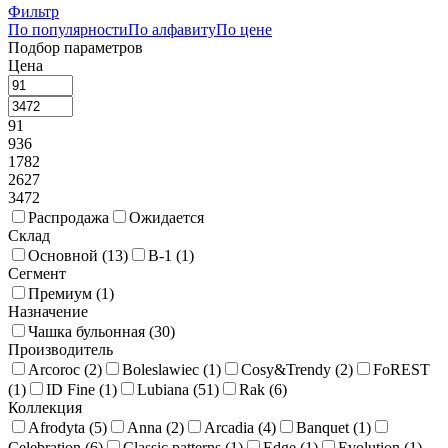
Фильтр
По популярности
По алфавиту
По цене
Подбор параметров
Цена
91
936
1782
2627
3472
Распродажа
Ожидается
Склад
Основной (
13
)
В-1 (
1
)
Сегмент
Премиум (
1
)
Назначение
Чашка бульонная (
30
)
Производитель
Arcoroc (
2
)
Boleslawiec (
1
)
Cosy&Trendy (
2
)
FoREST
(
1
)
ID Fine (
1
)
Lubiana (
51
)
Rak (
6
)
Коллекция
Afrodyta (
5
)
Anna (
2
)
Arcadia (
4
)
Banquet (
1
)
Celebration (
6
)
Classic patterns (
1
)
Edge (
1
)
Evolution (
1
)