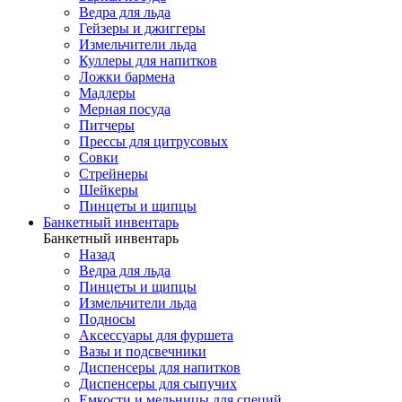
Ведра для льда
Гейзеры и джиггеры
Измельчители льда
Куллеры для напитков
Ложки бармена
Мадлеры
Мерная посуда
Питчеры
Прессы для цитрусовых
Совки
Стрейнеры
Шейкеры
Пинцеты и щипцы
Банкетный инвентарь
Банкетный инвентарь
Назад
Ведра для льда
Пинцеты и щипцы
Измельчители льда
Подносы
Аксессуары для фуршета
Вазы и подсвечники
Диспенсеры для напитков
Диспенсеры для сыпучих
Емкости и мельницы для специй