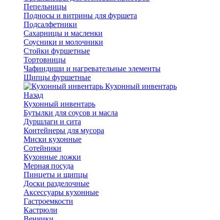
Пепельницы
Подносы и витрины для фуршета
Подсалфетники
Сахарницы и масленки
Соусники и молочники
Стойки фуршетные
Тортовницы
Чафиндиши и нагревательные элементы
Щипцы фуршетные
Кухонный инвентарь
Назад
Кухонный инвентарь
Бутылки для соусов и масла
Дуршлаги и сита
Контейнеры для мусора
Миски кухонные
Сотейники
Кухонные ложки
Мерная посуда
Пинцеты и щипцы
Доски разделочные
Аксессуары кухонные
Гастроемкости
Кастрюли
Венчики