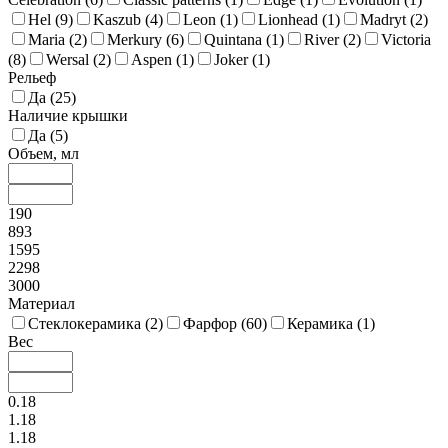
Hel (
9
)
Kaszub (
4
)
Leon (
1
)
Lionhead (
1
)
Madryt (
2
)
Maria (
2
)
Merkury (
6
)
Quintana (
1
)
River (
2
)
Victoria
(
8
)
Wersal (
2
)
Aspen (
1
)
Joker (
1
)
Рельеф
Да (
25
)
Наличие крышки
Да (
5
)
Объем, мл
190
893
1595
2298
3000
Материал
Стеклокерамика (
2
)
Фарфор (
60
)
Керамика (
1
)
Вес
0.18
1.18
1.18