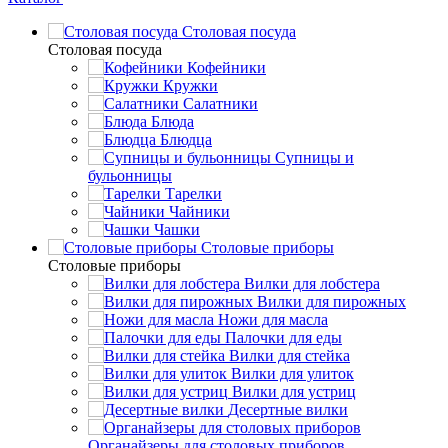
Столовая посуда
Столовая посуда
Кофейники
Кружки
Салатники
Блюда
Блюдца
Супницы и
бульонницы
Тарелки
Чайники
Чашки
Cтоловые приборы
Cтоловые приборы
Вилки для лобстера
Вилки для пирожных
Ножи для масла
Палочки для еды
Вилки для стейка
Вилки для улиток
Вилки для устриц
Десертные вилки
Органайзеры для столовых приборов