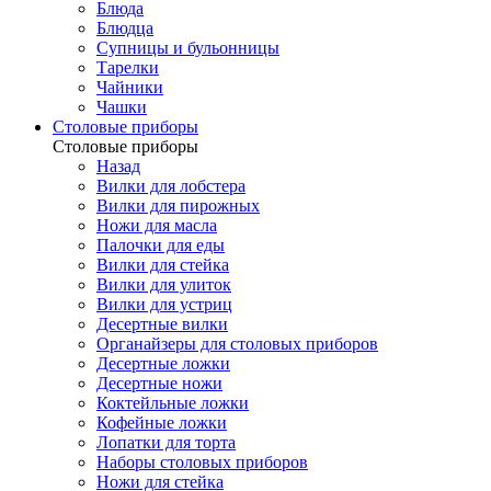
Блюда
Блюдца
Супницы и бульонницы
Тарелки
Чайники
Чашки
Cтоловые приборы
Cтоловые приборы
Назад
Вилки для лобстера
Вилки для пирожных
Ножи для масла
Палочки для еды
Вилки для стейка
Вилки для улиток
Вилки для устриц
Десертные вилки
Органайзеры для столовых приборов
Десертные ложки
Десертные ножи
Коктейльные ложки
Кофейные ложки
Лопатки для торта
Наборы столовых приборов
Ножи для стейка