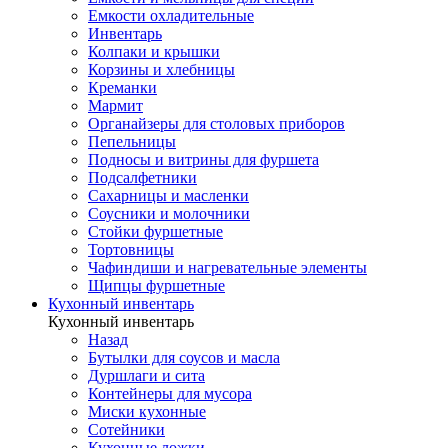
Емкости охладительные
Инвентарь
Колпаки и крышки
Корзины и хлебницы
Креманки
Мармит
Органайзеры для столовых приборов
Пепельницы
Подносы и витрины для фуршета
Подсалфетники
Сахарницы и масленки
Соусники и молочники
Стойки фуршетные
Тортовницы
Чафиндиши и нагревательные элементы
Щипцы фуршетные
Кухонный инвентарь
Кухонный инвентарь
Назад
Бутылки для соусов и масла
Дуршлаги и сита
Контейнеры для мусора
Миски кухонные
Сотейники
Кухонные ложки