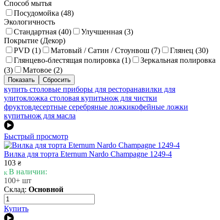
Способ мытья
Посудомойка (
48
)
Экологичность
Стандартная (
40
)
Улучшенная (
3
)
Покрытие (Декор)
PVD (
1
)
Матовый / Сатин / Стоунвош (
7
)
Глянец (
30
)
Глянцево-блестящая полировка (
1
)
Зеркальная полировка
(
3
)
Матовое (
2
)
купить столовые приборы для ресторана
вилки для
улиток
ложка столовая купить
нож для чистки
фруктов
десертные серебряные ложки
кофейные ложки
купить
нож для масла
Быстрый просмотр
Вилка для торта Eternum Nardo Champagne 1249-4
103
₴
В наличии:
100+ шт
Склад:
Основной
Купить