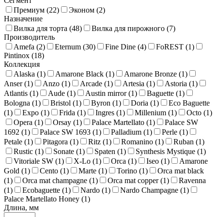
Сегмент
Премиум (
22
)
Эконом (
2
)
Назначение
Вилка для торта (
48
)
Вилка для пирожного (
7
)
Производитель
Amefa (
2
)
Eternum (
30
)
Fine Dine (
4
)
FoREST (
1
)
Pintinox (
18
)
Коллекция
Alaska (
1
)
Amarone Black (
1
)
Amarone Bronze (
1
)
Anser (
1
)
Anzo (
1
)
Arcade (
1
)
Artesia (
1
)
Astoria (
1
)
Atlantis (
1
)
Aude (
1
)
Austin mirror (
1
)
Baguette (
1
)
Bologna (
1
)
Bristol (
1
)
Byron (
1
)
Doria (
1
)
Eco Baguette
(
1
)
Expo (
1
)
Frida (
1
)
Ingres (
1
)
Millenium (
1
)
Octo (
1
)
Opera (
1
)
Orsay (
1
)
Palace Martellato (
1
)
Palace SW
1692 (
1
)
Palace SW 1693 (
1
)
Palladium (
1
)
Perle (
1
)
Petale (
1
)
Pitagora (
1
)
Ritz (
1
)
Romanino (
1
)
Ruban (
1
)
Rustic (
1
)
Sonate (
1
)
Spaten (
1
)
Synthesis Mystique (
1
)
Vitoriale SW (
1
)
X-Lo (
1
)
Orca (
1
)
Iseo (
1
)
Amarone
Gold (
1
)
Cento (
1
)
Marte (
1
)
Torino (
1
)
Orca mat black
(
1
)
Orca mat champagne (
1
)
Orca mat copper (
1
)
Ravenna
(
1
)
Ecobaguette (
1
)
Nardo (
1
)
Nardo Champagne (
1
)
Palace Martellato Honey (
1
)
Длина, мм