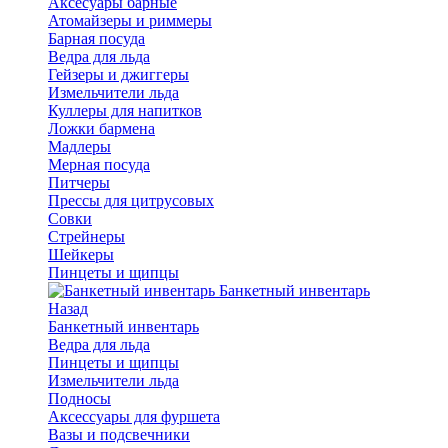
Аксесуары барные
Атомайзеры и риммеры
Барная посуда
Ведра для льда
Гейзеры и джиггеры
Измельчители льда
Куллеры для напитков
Ложки бармена
Мадлеры
Мерная посуда
Питчеры
Прессы для цитрусовых
Совки
Стрейнеры
Шейкеры
Пинцеты и щипцы
Банкетный инвентарь
Назад
Банкетный инвентарь
Ведра для льда
Пинцеты и щипцы
Измельчители льда
Подносы
Аксессуары для фуршета
Вазы и подсвечники