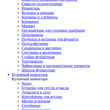
Емкости охладительные
Инвентарь
Колпаки и крышки
Корзины и хлебницы
Креманки
Мармит
Органайзеры для столовых приборов
Пепельницы
Подносы и витрины для фуршета
Подсалфетники
Сахарницы и масленки
Соусники и молочники
Стойки фуршетные
Тортовницы
Чафиндиши и нагревательные элементы
Щипцы фуршетные
Кухонный инвентарь
Кухонный инвентарь
Назад
Бутылки для соусов и масла
Дуршлаги и сита
Контейнеры для мусора
Миски кухонные
Сотейники
Кухонные ложки