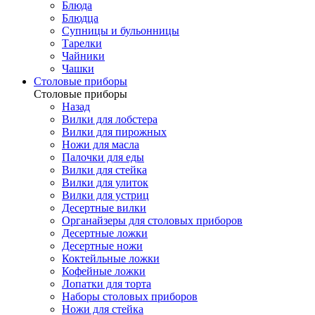
Блюда
Блюдца
Супницы и бульонницы
Тарелки
Чайники
Чашки
Cтоловые приборы
Cтоловые приборы
Назад
Вилки для лобстера
Вилки для пирожных
Ножи для масла
Палочки для еды
Вилки для стейка
Вилки для улиток
Вилки для устриц
Десертные вилки
Органайзеры для столовых приборов
Десертные ложки
Десертные ножи
Коктейльные ложки
Кофейные ложки
Лопатки для торта
Наборы столовых приборов
Ножи для стейка