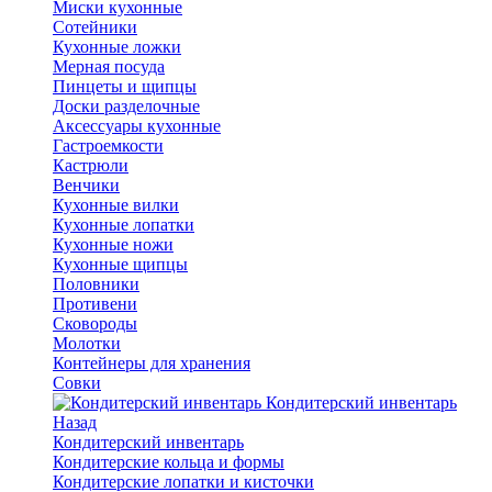
Миски кухонные
Сотейники
Кухонные ложки
Мерная посуда
Пинцеты и щипцы
Доски разделочные
Аксессуары кухонные
Гастроемкости
Кастрюли
Венчики
Кухонные вилки
Кухонные лопатки
Кухонные ножи
Кухонные щипцы
Половники
Противени
Сковороды
Молотки
Контейнеры для хранения
Совки
Кондитерский инвентарь
Назад
Кондитерский инвентарь
Кондитерские кольца и формы
Кондитерские лопатки и кисточки