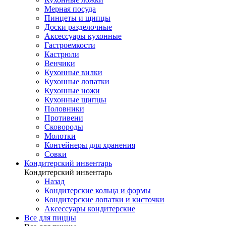
Мерная посуда
Пинцеты и щипцы
Доски разделочные
Аксессуары кухонные
Гастроемкости
Кастрюли
Венчики
Кухонные вилки
Кухонные лопатки
Кухонные ножи
Кухонные щипцы
Половники
Противени
Сковороды
Молотки
Контейнеры для хранения
Совки
Кондитерский инвентарь
Кондитерский инвентарь
Назад
Кондитерские кольца и формы
Кондитерские лопатки и кисточки
Аксессуары кондитерские
Все для пиццы