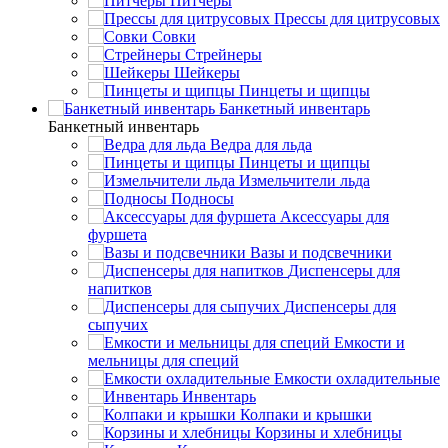
Питчеры
Прессы для цитрусовых
Совки
Стрейнеры
Шейкеры
Пинцеты и щипцы
Банкетный инвентарь
Банкетный инвентарь
Ведра для льда
Пинцеты и щипцы
Измельчители льда
Подносы
Аксессуары для
фуршета
Вазы и подсвечники
Диспенсеры для
напитков
Диспенсеры для
сыпучих
Емкости и
мельницы для специй
Емкости охладительные
Инвентарь
Колпаки и крышки
Корзины и хлебницы