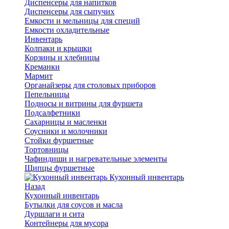
Диспенсеры для напитков
Диспенсеры для сыпучих
Емкости и мельницы для специй
Емкости охладительные
Инвентарь
Колпаки и крышки
Корзины и хлебницы
Креманки
Мармит
Органайзеры для столовых приборов
Пепельницы
Подносы и витрины для фуршета
Подсалфетники
Сахарницы и масленки
Соусники и молочники
Стойки фуршетные
Тортовницы
Чафиндиши и нагревательные элементы
Щипцы фуршетные
Кухонный инвентарь
Назад
Кухонный инвентарь
Бутылки для соусов и масла
Дуршлаги и сита
Контейнеры для мусора