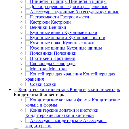
Пинцеты и щипцы
Доски разделочные
Аксессуары кухонные
Гастроемкости
Кастрюли
Венчики
Кухонные вилки
Кухонные лопатки
Кухонные ножи
Кухонные щипцы
Половники
Противени
Сковороды
Молотки
Контейнеры для
хранения
Совки
Кондитерский инвентарь
Кондитерский инвентарь
Кондитерские
кольца и формы
Кондитерские лопатки и кисточки
Аксессуары
кондитерские