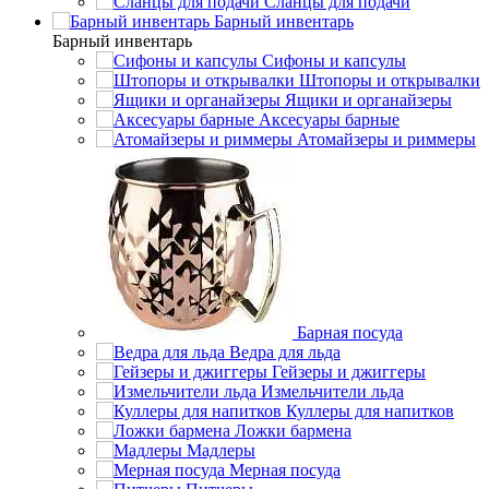
Сланцы для подачи
Барный инвентарь
Барный инвентарь
Сифоны и капсулы
Штопоры и открывалки
Ящики и органайзеры
Аксесуары барные
Атомайзеры и риммеры
Барная посуда
Ведра для льда
Гейзеры и джиггеры
Измельчители льда
Куллеры для напитков
Ложки бармена
Мадлеры
Мерная посуда