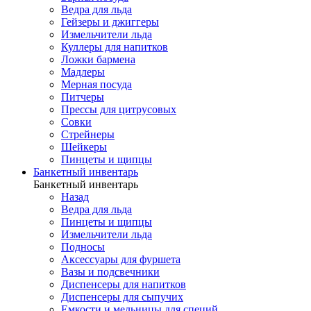
Ведра для льда
Гейзеры и джиггеры
Измельчители льда
Куллеры для напитков
Ложки бармена
Мадлеры
Мерная посуда
Питчеры
Прессы для цитрусовых
Совки
Стрейнеры
Шейкеры
Пинцеты и щипцы
Банкетный инвентарь
Банкетный инвентарь
Назад
Ведра для льда
Пинцеты и щипцы
Измельчители льда
Подносы
Аксессуары для фуршета
Вазы и подсвечники
Диспенсеры для напитков
Диспенсеры для сыпучих
Емкости и мельницы для специй