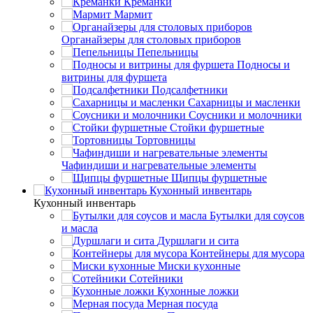
Креманки
Мармит
Органайзеры для столовых приборов
Пепельницы
Подносы и
витрины для фуршета
Подсалфетники
Сахарницы и масленки
Соусники и молочники
Стойки фуршетные
Тортовницы
Чафиндиши и нагревательные элементы
Щипцы фуршетные
Кухонный инвентарь
Кухонный инвентарь
Бутылки для соусов
и масла
Дуршлаги и сита
Контейнеры для мусора
Миски кухонные
Сотейники
Кухонные ложки
Мерная посуда