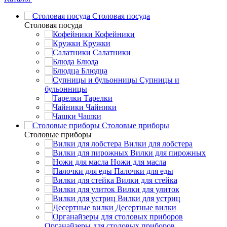
Столовая посуда
Столовая посуда
Кофейники
Кружки
Салатники
Блюда
Блюдца
Супницы и
бульонницы
Тарелки
Чайники
Чашки
Cтоловые приборы
Cтоловые приборы
Вилки для лобстера
Вилки для пирожных
Ножи для масла
Палочки для еды
Вилки для стейка
Вилки для улиток
Вилки для устриц
Десертные вилки
Органайзеры для столовых приборов