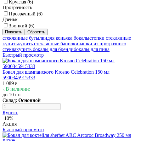
Круглая (
6
)
Прозрачность
Прозрачный (
6
)
Дзеньк
Звонкий (
6
)
стеклянные бутылки
для коньяка бокалы
стопки стеклянные
купить
купить стеклянные баночки
чашки из прозрачного
стекла
купить бокалы для бренди
бокалы для пива
Быстрый просмотр
Бокал для шампанского Krosno Celebration 150 мл
5900345915333
1 089
₴
В наличии:
до 10 шт
Склад:
Основной
Купить
-10%
Акция
Быстрый просмотр