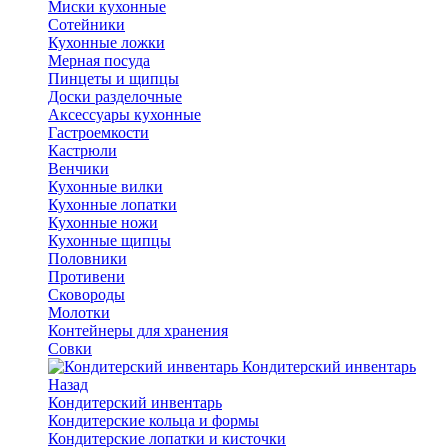
Миски кухонные
Сотейники
Кухонные ложки
Мерная посуда
Пинцеты и щипцы
Доски разделочные
Аксессуары кухонные
Гастроемкости
Кастрюли
Венчики
Кухонные вилки
Кухонные лопатки
Кухонные ножи
Кухонные щипцы
Половники
Противени
Сковороды
Молотки
Контейнеры для хранения
Совки
Кондитерский инвентарь
Назад
Кондитерский инвентарь
Кондитерские кольца и формы
Кондитерские лопатки и кисточки