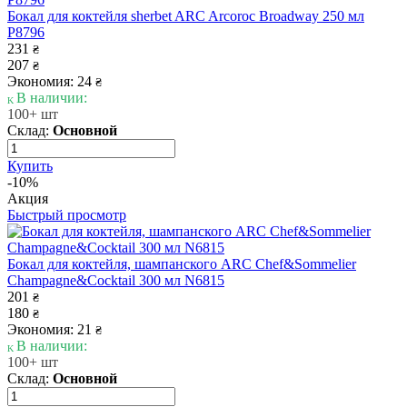
Бокал для коктейля sherbet ARC Arcoroc Broadway 250 мл
P8796
231
₴
207
₴
Экономия: 24
₴
В наличии:
100+ шт
Склад:
Основной
Купить
-10%
Акция
Быстрый просмотр
Бокал для коктейля, шампанского ARC Chef&Sommelier
Champagne&Cocktail 300 мл N6815
201
₴
180
₴
Экономия: 21
₴
В наличии:
100+ шт
Склад:
Основной