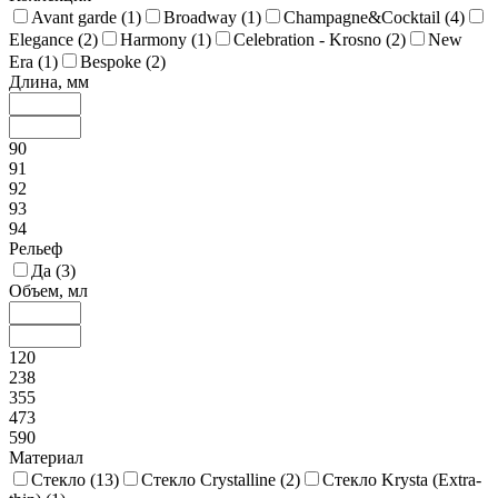
Avant garde (
1
)
Broadway (
1
)
Champagne&Cocktail (
4
)
Elegance (
2
)
Harmony (
1
)
Celebration - Krosno (
2
)
New
Era (
1
)
Bespoke (
2
)
Длина, мм
90
91
92
93
94
Рельеф
Да (
3
)
Объем, мл
120
238
355
473
590
Материал
Стекло (
13
)
Стекло Crystalline (
2
)
Стекло Krysta (Extra-