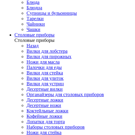
Блюда
Блюдца
Супницы и бульонницы
Тарелки
Чайники
Чашки
Cтоловые приборы
Cтоловые приборы
Назад
Вилки для лобстера
Вилки для пирожных
Ножи для масла
Палочки для еды
Вилки для стейка
Вилки для улиток
Вилки для устриц
Десертные вилки
Органайзеры для столовых приборов
Десертные ложки
Десертные ножи
Коктейльные ложки
Кофейные ложки
Лопатки для торта
Наборы столовых приборов
Ножи для стейка