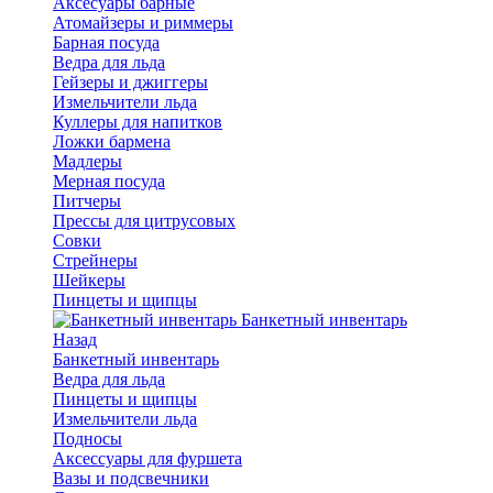
Аксесуары барные
Атомайзеры и риммеры
Барная посуда
Ведра для льда
Гейзеры и джиггеры
Измельчители льда
Куллеры для напитков
Ложки бармена
Мадлеры
Мерная посуда
Питчеры
Прессы для цитрусовых
Совки
Стрейнеры
Шейкеры
Пинцеты и щипцы
Банкетный инвентарь
Назад
Банкетный инвентарь
Ведра для льда
Пинцеты и щипцы
Измельчители льда
Подносы
Аксессуары для фуршета
Вазы и подсвечники