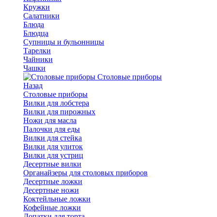
Кружки
Салатники
Блюда
Блюдца
Супницы и бульонницы
Тарелки
Чайники
Чашки
Cтоловые приборы
Назад
Cтоловые приборы
Вилки для лобстера
Вилки для пирожных
Ножи для масла
Палочки для еды
Вилки для стейка
Вилки для улиток
Вилки для устриц
Десертные вилки
Органайзеры для столовых приборов
Десертные ложки
Десертные ножи
Коктейльные ложки
Кофейные ложки
Лопатки для торта