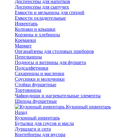
Диспенсеры для напитков
Диспенсеры для сыпучих
Емкости и мельницы для специй
Емкости охладительные
Инвентарь
Колпаки и крышки
Корзины и хлебницы
Креманки
Мармит
Органайзеры для столовых приборов
Пепельницы
Подносы и витрины для фуршета
Подсалфетники
Сахарницы и масленки
Соусники и молочники
Стойки фуршетные
Тортовницы
Чафиндиши и нагревательные элементы
Щипцы фуршетные
Кухонный инвентарь
Назад
Кухонный инвентарь
Бутылки для соусов и масла
Дуршлаги и сита
Контейнеры для мусора