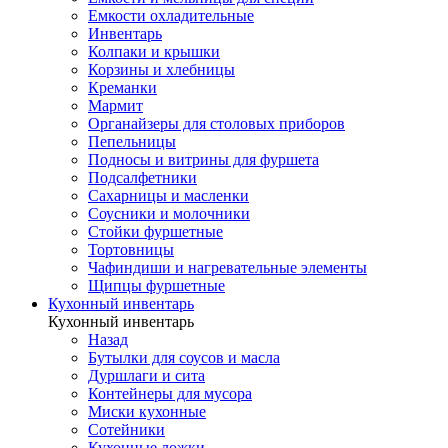
Емкости охладительные
Инвентарь
Колпаки и крышки
Корзины и хлебницы
Креманки
Мармит
Органайзеры для столовых приборов
Пепельницы
Подносы и витрины для фуршета
Подсалфетники
Сахарницы и масленки
Соусники и молочники
Стойки фуршетные
Тортовницы
Чафиндиши и нагревательные элементы
Щипцы фуршетные
Кухонный инвентарь
Кухонный инвентарь
Назад
Бутылки для соусов и масла
Дуршлаги и сита
Контейнеры для мусора
Миски кухонные
Сотейники
Кухонные ложки