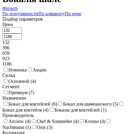
Фильтр
По популярности
По алфавиту
По цене
Подбор параметров
Цена
132
396
659
923
1186
Новинка
Акция
Склад
Основной (
4
)
Сегмент
Премиум (
7
)
Назначение
Бокал для коктейлей (
6
)
Бокал для шампанского (
5
)
Бокал для коктейля (
4
)
Бокалы для коктейлей (
1
)
Производитель
Arcoroc (
4
)
Chef & Sommelier (
4
)
Krosno (
4
)
Nachtmann (
1
)
Onis (
3
)
Коллекция