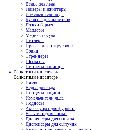
Ведра для льда
Гейзеры и джиггеры
Измельчители льда
Куллеры для напитков
Ложки бармена
Мадлеры
Мерная посуда
Питчеры
Прессы для цитрусовых
Совки
Стрейнеры
Шейкеры
Пинцеты и щипцы
Банкетный инвентарь
Банкетный инвентарь
Назад
Ведра для льда
Пинцеты и щипцы
Измельчители льда
Подносы
Аксессуары для фуршета
Вазы и подсвечники
Диспенсеры для напитков
Диспенсеры для сыпучих
Емкости и мельницы для специй