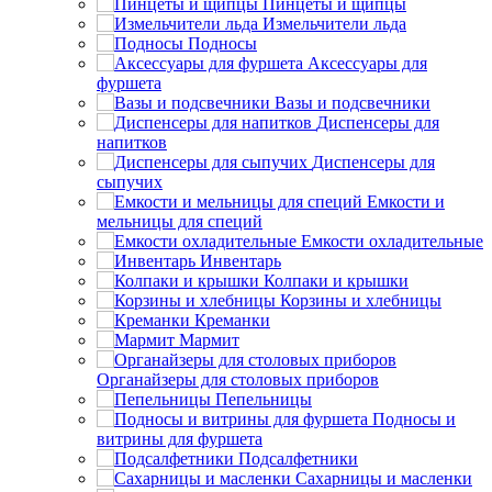
Пинцеты и щипцы
Измельчители льда
Подносы
Аксессуары для
фуршета
Вазы и подсвечники
Диспенсеры для
напитков
Диспенсеры для
сыпучих
Емкости и
мельницы для специй
Емкости охладительные
Инвентарь
Колпаки и крышки
Корзины и хлебницы
Креманки
Мармит
Органайзеры для столовых приборов
Пепельницы
Подносы и
витрины для фуршета
Подсалфетники
Сахарницы и масленки