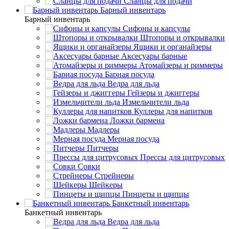
Сланцы для подачи
Барный инвентарь
Барный инвентарь
Сифоны и капсулы
Штопоры и открывалки
Ящики и органайзеры
Аксесуары барные
Атомайзеры и риммеры
Барная посуда
Ведра для льда
Гейзеры и джиггеры
Измельчители льда
Куллеры для напитков
Ложки бармена
Мадлеры
Мерная посуда
Питчеры
Прессы для цитрусовых
Совки
Стрейнеры
Шейкеры
Пинцеты и щипцы
Банкетный инвентарь
Банкетный инвентарь
Ведра для льда