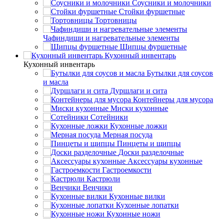
Соусники и молочники
Стойки фуршетные
Тортовницы
Чафиндиши и нагревательные элементы
Щипцы фуршетные
Кухонный инвентарь
Кухонный инвентарь
Бутылки для соусов
и масла
Дуршлаги и сита
Контейнеры для мусора
Миски кухонные
Сотейники
Кухонные ложки
Мерная посуда
Пинцеты и щипцы
Доски разделочные
Аксессуары кухонные
Гастроемкости
Кастрюли
Венчики
Кухонные вилки
Кухонные лопатки
Кухонные ножи