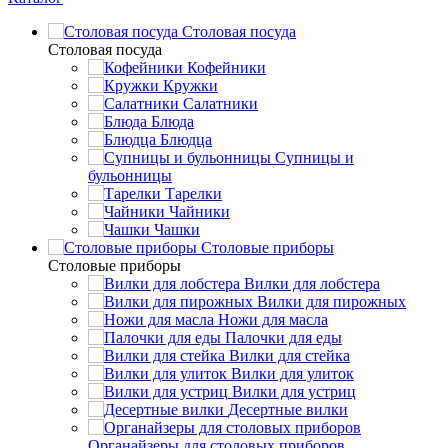
Столовая посуда
Столовая посуда
Кофейники
Кружки
Салатники
Блюда
Блюдца
Супницы и
бульонницы
Тарелки
Чайники
Чашки
Cтоловые приборы
Cтоловые приборы
Вилки для лобстера
Вилки для пирожных
Ножи для масла
Палочки для еды
Вилки для стейка
Вилки для улиток
Вилки для устриц
Десертные вилки
Органайзеры для столовых приборов