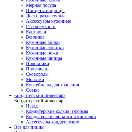
Мерная посуда
Пинцеты и щипцы
Доски разделочные
Аксессуары кухонные
Гастроемкости
Кастрюли
Венчики
Кухонные вилки
Кухонные лопатки
Кухонные ножи
Кухонные щипцы
Половники
Противени
Сковороды
Молотки
Контейнеры для хранения
Совки
Кондитерский инвентарь
Кондитерский инвентарь
Назад
Кондитерские кольца и формы
Кондитерские лопатки и кисточки
Аксессуары кондитерские
Все для пиццы