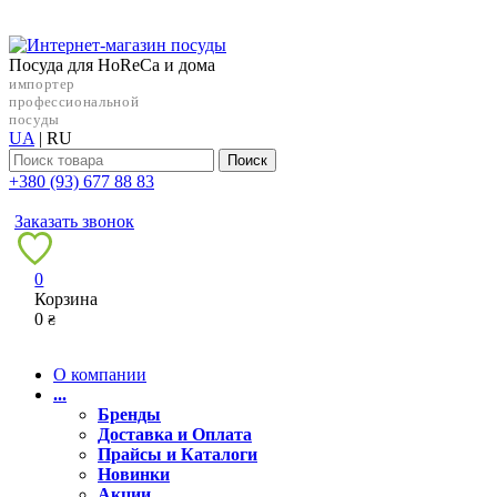
Посуда для HoReCa и дома
импортер
профессиональной
посуды
UA
|
RU
Поиск
+38‎0 (93) 677 88 83
Заказать звонок
0
Корзина
0
₴
О компании
...
Бренды
Доставка и Оплата
Прайсы и Каталоги
Новинки
Акции