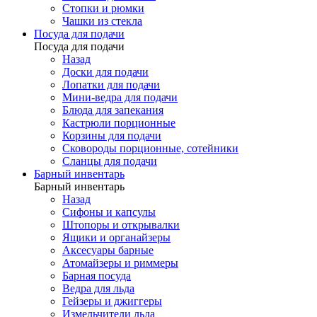
Стопки и рюмки
Чашки из стекла
Посуда для подачи
Посуда для подачи
Назад
Доски для подачи
Лопатки для подачи
Мини-ведра для подачи
Блюда для запекания
Кастрюли порционные
Корзины для подачи
Сковороды порционные, сотейники
Сланцы для подачи
Барный инвентарь
Барный инвентарь
Назад
Сифоны и капсулы
Штопоры и открывалки
Ящики и органайзеры
Аксесуары барные
Атомайзеры и риммеры
Барная посуда
Ведра для льда
Гейзеры и джиггеры
Измельчители льда