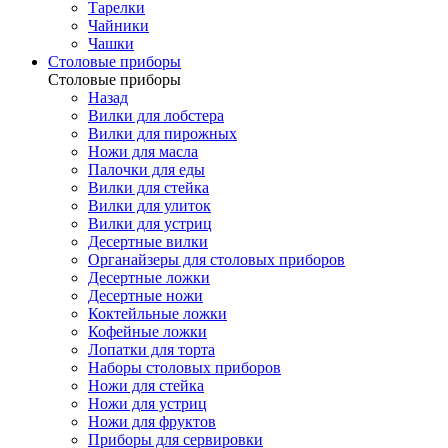
Тарелки
Чайники
Чашки
Cтоловые приборы
Cтоловые приборы
Назад
Вилки для лобстера
Вилки для пирожных
Ножи для масла
Палочки для еды
Вилки для стейка
Вилки для улиток
Вилки для устриц
Десертные вилки
Органайзеры для столовых приборов
Десертные ложки
Десертные ножи
Коктейльные ложки
Кофейные ложки
Лопатки для торта
Наборы столовых приборов
Ножи для стейка
Ножи для устриц
Ножи для фруктов
Приборы для сервировки