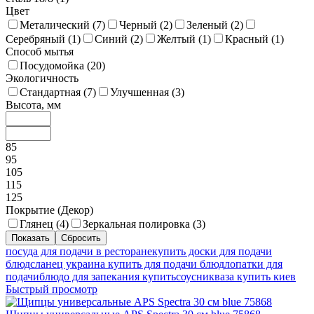
Цвет
Металический (
7
)
Черный (
2
)
Зеленый (
2
)
Серебряный (
1
)
Синий (
2
)
Желтый (
1
)
Красный (
1
)
Способ мытья
Посудомойка (
20
)
Экологичность
Стандартная (
7
)
Улучшенная (
3
)
Высота, мм
85
95
105
115
125
Покрытие (Декор)
Глянец (
4
)
Зеркальная полировка (
3
)
посуда для подачи в ресторане
купить доски для подачи
блюд
сланец украина купить для подачи блюд
лопатки для
подачи
блюдо для запекания купить
соусник
ваза купить киев
Быстрый просмотр