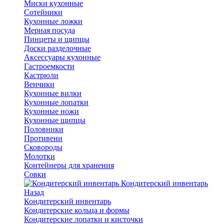
Миски кухонные
Сотейники
Кухонные ложки
Мерная посуда
Пинцеты и щипцы
Доски разделочные
Аксессуары кухонные
Гастроемкости
Кастрюли
Венчики
Кухонные вилки
Кухонные лопатки
Кухонные ножи
Кухонные щипцы
Половники
Противени
Сковороды
Молотки
Контейнеры для хранения
Совки
Кондитерский инвентарь
Назад
Кондитерский инвентарь
Кондитерские кольца и формы
Кондитерские лопатки и кисточки