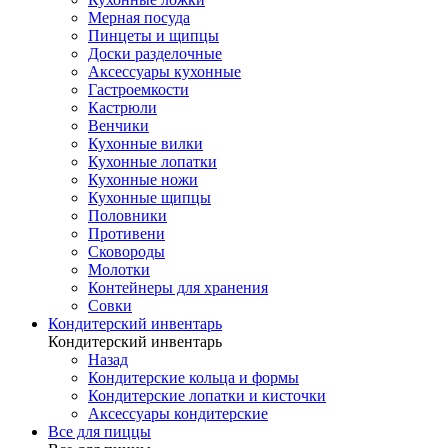
Мерная посуда
Пинцеты и щипцы
Доски разделочные
Аксессуары кухонные
Гастроемкости
Кастрюли
Венчики
Кухонные вилки
Кухонные лопатки
Кухонные ножи
Кухонные щипцы
Половники
Противени
Сковороды
Молотки
Контейнеры для хранения
Совки
Кондитерский инвентарь
Кондитерский инвентарь
Назад
Кондитерские кольца и формы
Кондитерские лопатки и кисточки
Аксессуары кондитерские
Все для пиццы