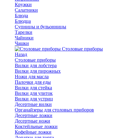
Кружки
Салатники
Блюда
Блюдца
Супницы и бульонницы
Тарелки
Чайники
Чашки
Cтоловые приборы
Назад
Cтоловые приборы
Вилки для лобстера
Вилки для пирожных
Ножи для масла
Палочки для еды
Вилки для стейка
Вилки для улиток
Вилки для устриц
Десертные вилки
Органайзеры для столовых приборов
Десертные ложки
Десертные ножи
Коктейльные ложки
Кофейные ложки
Лопатки для торта