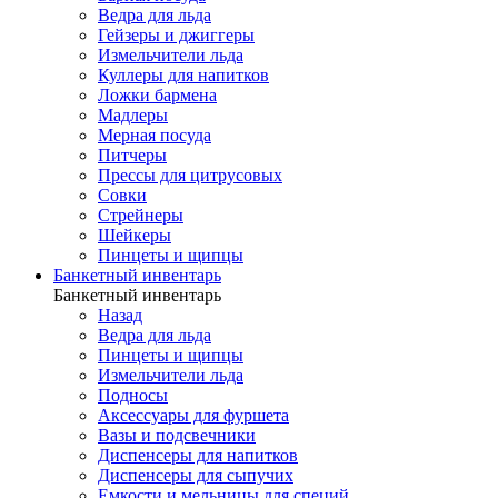
Ведра для льда
Гейзеры и джиггеры
Измельчители льда
Куллеры для напитков
Ложки бармена
Мадлеры
Мерная посуда
Питчеры
Прессы для цитрусовых
Совки
Стрейнеры
Шейкеры
Пинцеты и щипцы
Банкетный инвентарь
Банкетный инвентарь
Назад
Ведра для льда
Пинцеты и щипцы
Измельчители льда
Подносы
Аксессуары для фуршета
Вазы и подсвечники
Диспенсеры для напитков
Диспенсеры для сыпучих
Емкости и мельницы для специй