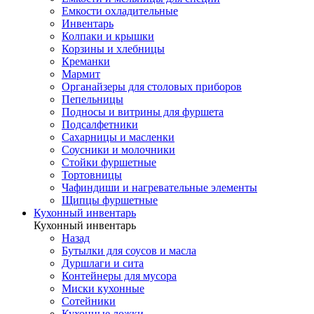
Емкости охладительные
Инвентарь
Колпаки и крышки
Корзины и хлебницы
Креманки
Мармит
Органайзеры для столовых приборов
Пепельницы
Подносы и витрины для фуршета
Подсалфетники
Сахарницы и масленки
Соусники и молочники
Стойки фуршетные
Тортовницы
Чафиндиши и нагревательные элементы
Щипцы фуршетные
Кухонный инвентарь
Кухонный инвентарь
Назад
Бутылки для соусов и масла
Дуршлаги и сита
Контейнеры для мусора
Миски кухонные
Сотейники
Кухонные ложки