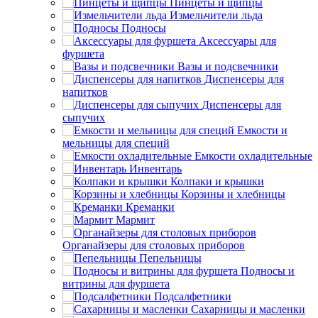
Пинцеты и щипцы
Измельчители льда
Подносы
Аксессуары для
фуршета
Вазы и подсвечники
Диспенсеры для
напитков
Диспенсеры для
сыпучих
Емкости и
мельницы для специй
Емкости охладительные
Инвентарь
Колпаки и крышки
Корзины и хлебницы
Креманки
Мармит
Органайзеры для столовых приборов
Пепельницы
Подносы и
витрины для фуршета
Подсалфетники
Сахарницы и масленки