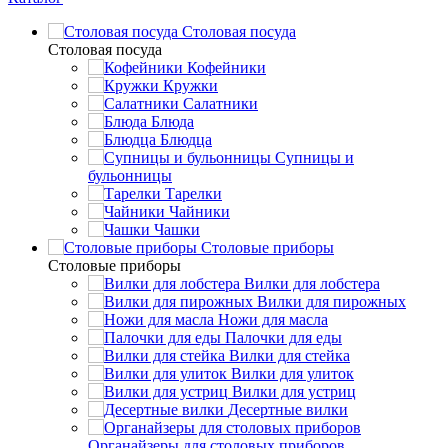
Столовая посуда
Столовая посуда
Кофейники
Кружки
Салатники
Блюда
Блюдца
Супницы и
бульонницы
Тарелки
Чайники
Чашки
Cтоловые приборы
Cтоловые приборы
Вилки для лобстера
Вилки для пирожных
Ножи для масла
Палочки для еды
Вилки для стейка
Вилки для улиток
Вилки для устриц
Десертные вилки
Органайзеры для столовых приборов