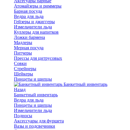
Аксесуары барные
Атомайзеры и риммеры
Барная посуда
Ведра для льда
Гейзеры и джиггеры
Измельчители льда
Куллеры для напитков
Ложки бармена
Мадлеры
Мерная посуда
Питчеры
Прессы для цитрусовых
Совки
Стрейнеры
Шейкеры
Пинцеты и щипцы
Банкетный инвентарь
Назад
Банкетный инвентарь
Ведра для льда
Пинцеты и щипцы
Измельчители льда
Подносы
Аксессуары для фуршета
Вазы и подсвечники