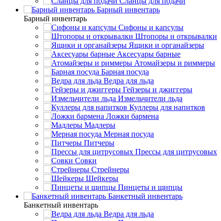
Сланцы для подачи
Барный инвентарь
Барный инвентарь
Сифоны и капсулы
Штопоры и открывалки
Ящики и органайзеры
Аксесуары барные
Атомайзеры и риммеры
Барная посуда
Ведра для льда
Гейзеры и джиггеры
Измельчители льда
Куллеры для напитков
Ложки бармена
Мадлеры
Мерная посуда
Питчеры
Прессы для цитрусовых
Совки
Стрейнеры
Шейкеры
Пинцеты и щипцы
Банкетный инвентарь
Банкетный инвентарь
Ведра для льда