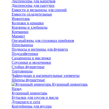
Диспенсеры для напитков
Диспенсеры для сыпучих
Емкости и мельницы для специй
Емкости охладительные
Инвентарь
Колпаки и крышки
Корзины и хлебницы
Креманки
Мармит
Органайзеры для столовых приборов
Пепельницы
Подносы и витрины для фуршета
Подсалфетники
Сахарницы и масленки
Соусники и молочники
Стойки фуршетные
Тортовницы
Чафиндиши и нагревательные элементы
Щипцы фуршетные
Кухонный инвентарь
Назад
Кухонный инвентарь
Бутылки для соусов и масла
Дуршлаги и сита
Контейнеры для мусора