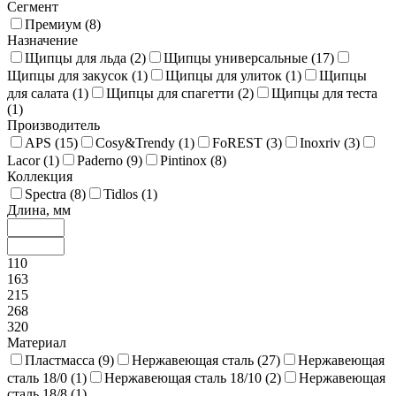
Сегмент
Премиум (
8
)
Назначение
Щипцы для льда (
2
)
Щипцы универсальные (
17
)
Щипцы для закусок (
1
)
Щипцы для улиток (
1
)
Щипцы
для салата (
1
)
Щипцы для спагетти (
2
)
Щипцы для теста
(
1
)
Производитель
APS (
15
)
Cosy&Trendy (
1
)
FoREST (
3
)
Inoxriv (
3
)
Lacor (
1
)
Paderno (
9
)
Pintinox (
8
)
Коллекция
Spectra (
8
)
Tidlos (
1
)
Длина, мм
110
163
215
268
320
Материал
Пластмасса (
9
)
Нержавеющая сталь (
27
)
Нержавеющая
сталь 18/0 (
1
)
Нержавеющая сталь 18/10 (
2
)
Нержавеющая
сталь 18/8 (
1
)