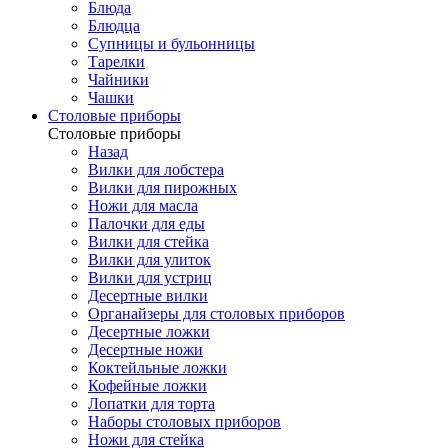
Блюда
Блюдца
Супницы и бульонницы
Тарелки
Чайники
Чашки
Cтоловые приборы
Cтоловые приборы
Назад
Вилки для лобстера
Вилки для пирожных
Ножи для масла
Палочки для еды
Вилки для стейка
Вилки для улиток
Вилки для устриц
Десертные вилки
Органайзеры для столовых приборов
Десертные ложки
Десертные ножи
Коктейльные ложки
Кофейные ложки
Лопатки для торта
Наборы столовых приборов
Ножи для стейка