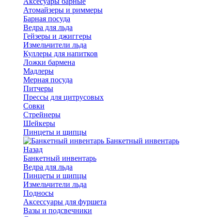
Аксесуары барные
Атомайзеры и риммеры
Барная посуда
Ведра для льда
Гейзеры и джиггеры
Измельчители льда
Куллеры для напитков
Ложки бармена
Мадлеры
Мерная посуда
Питчеры
Прессы для цитрусовых
Совки
Стрейнеры
Шейкеры
Пинцеты и щипцы
Банкетный инвентарь
Назад
Банкетный инвентарь
Ведра для льда
Пинцеты и щипцы
Измельчители льда
Подносы
Аксессуары для фуршета
Вазы и подсвечники