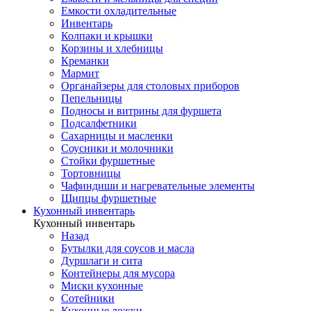
Емкости охладительные
Инвентарь
Колпаки и крышки
Корзины и хлебницы
Креманки
Мармит
Органайзеры для столовых приборов
Пепельницы
Подносы и витрины для фуршета
Подсалфетники
Сахарницы и масленки
Соусники и молочники
Стойки фуршетные
Тортовницы
Чафиндиши и нагревательные элементы
Щипцы фуршетные
Кухонный инвентарь
Кухонный инвентарь
Назад
Бутылки для соусов и масла
Дуршлаги и сита
Контейнеры для мусора
Миски кухонные
Сотейники
Кухонные ложки