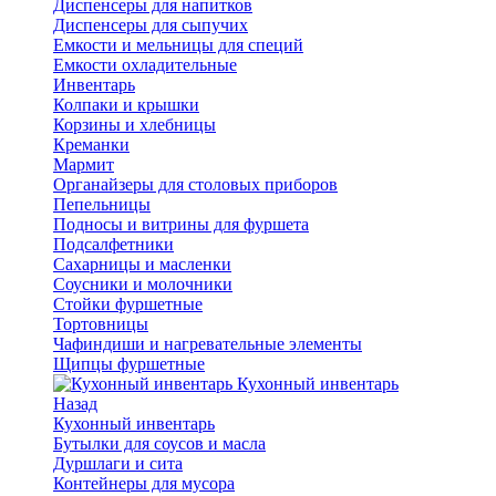
Диспенсеры для напитков
Диспенсеры для сыпучих
Емкости и мельницы для специй
Емкости охладительные
Инвентарь
Колпаки и крышки
Корзины и хлебницы
Креманки
Мармит
Органайзеры для столовых приборов
Пепельницы
Подносы и витрины для фуршета
Подсалфетники
Сахарницы и масленки
Соусники и молочники
Стойки фуршетные
Тортовницы
Чафиндиши и нагревательные элементы
Щипцы фуршетные
Кухонный инвентарь
Назад
Кухонный инвентарь
Бутылки для соусов и масла
Дуршлаги и сита
Контейнеры для мусора