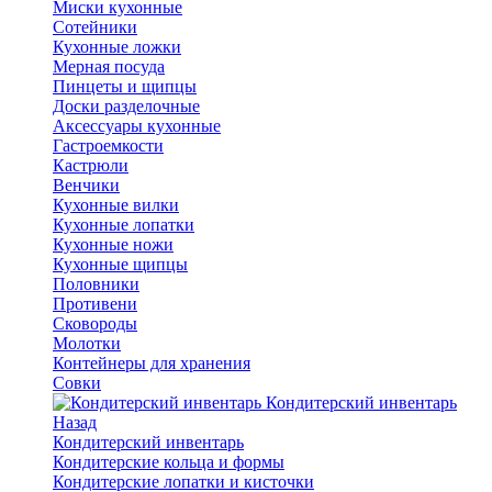
Миски кухонные
Сотейники
Кухонные ложки
Мерная посуда
Пинцеты и щипцы
Доски разделочные
Аксессуары кухонные
Гастроемкости
Кастрюли
Венчики
Кухонные вилки
Кухонные лопатки
Кухонные ножи
Кухонные щипцы
Половники
Противени
Сковороды
Молотки
Контейнеры для хранения
Совки
Кондитерский инвентарь
Назад
Кондитерский инвентарь
Кондитерские кольца и формы
Кондитерские лопатки и кисточки