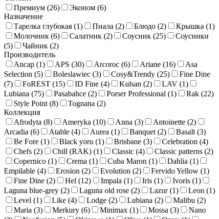
Премиум (
26
)
Эконом (
6
)
Назначение
Тарелка глубокая (
1
)
Пиала (
2
)
Блюдо (
2
)
Крышка (
1
)
Молочник (
6
)
Салатник (
2
)
Соусник (
25
)
Соусники
(
5
)
Чайник (
2
)
Производитель
Ancap (
1
)
APS (
30
)
Arcoroc (
6
)
Ariane (
16
)
Asa
Selection (
5
)
Boleslawiec (
3
)
Cosy&Trendy (
25
)
Fine Dine
(
7
)
FoREST (
15
)
ID Fine (
4
)
Kulsan (
2
)
LAV (
1
)
Lubiana (
75
)
Pasabahce (
2
)
Porser Professional (
1
)
Rak (
22
)
Style Point (
8
)
Tognana (
2
)
Коллекция
Afrodyta (
8
)
Ameryka (
10
)
Anna (
3
)
Antoinette (
2
)
Arcadia (
6
)
Atable (
4
)
Aurea (
1
)
Banquet (
2
)
Basalt (
3
)
Be Fore (
1
)
Black yoru (
1
)
Brisbane (
3
)
Celebration (
4
)
Chefs (
2
)
Chill (RAK) (
1
)
Classic (
4
)
Classic patterns (
2
)
Copernico (
1
)
Crema (
1
)
Cuba Maron (
1
)
Dahlia (
1
)
Empilable (
4
)
Erosion (
2
)
Evolution (
2
)
Fervido Yellow (
1
)
Fine Dine (
2
)
Hel (
12
)
Impala (
1
)
Iris (
1
)
Ivoris (
1
)
Laguna blue-grey (
2
)
Laguna old rose (
2
)
Lazur (
1
)
Leon (
1
)
Level (
1
)
Like (
4
)
Lodge (
2
)
Lubiana (
2
)
Malibu (
2
)
Maria (
3
)
Merkury (
6
)
Minimax (
1
)
Mossa (
3
)
Nano