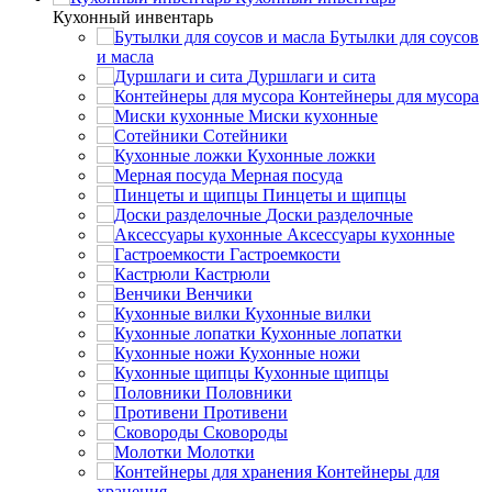
Кухонный инвентарь
Бутылки для соусов
и масла
Дуршлаги и сита
Контейнеры для мусора
Миски кухонные
Сотейники
Кухонные ложки
Мерная посуда
Пинцеты и щипцы
Доски разделочные
Аксессуары кухонные
Гастроемкости
Кастрюли
Венчики
Кухонные вилки
Кухонные лопатки
Кухонные ножи
Кухонные щипцы
Половники
Противени
Сковороды
Молотки
Контейнеры для
хранения