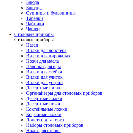
Блюда
Блюдца
Супницы и бульонницы
Тарелки
Чайники
Чашки
Cтоловые приборы
Cтоловые приборы
Назад
Вилки для лобстера
Вилки для пирожных
Ножи для масла
Палочки для еды
Вилки для стейка
Вилки для улиток
Вилки для устриц
Десертные вилки
Органайзеры для столовых приборов
Десертные ложки
Десертные ножи
Коктейльные ложки
Кофейные ложки
Лопатки для торта
Наборы столовых приборов
Ножи для стейка