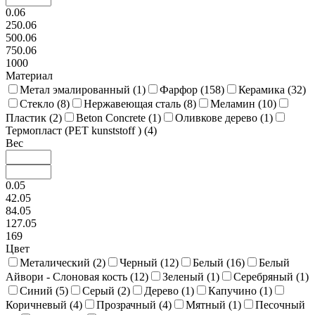
0.06
250.06
500.06
750.06
1000
Материал
Метал эмалированный (
1
)
Фарфор (
158
)
Керамика (
32
)
Стекло (
8
)
Нержавеющая сталь (
8
)
Меламин (
10
)
Пластик (
2
)
Beton Concrete (
1
)
Оливкове дерево (
1
)
Термопласт (PET kunststoff ) (
4
)
Вес
0.05
42.05
84.05
127.05
169
Цвет
Металический (
2
)
Черный (
12
)
Белый (
16
)
Белый
Айвори - Слоновая кость (
12
)
Зеленый (
1
)
Серебряный (
1
)
Синий (
5
)
Серый (
2
)
Дерево (
1
)
Капучино (
1
)
Коричневый (
4
)
Прозрачный (
4
)
Мятный (
1
)
Песочный