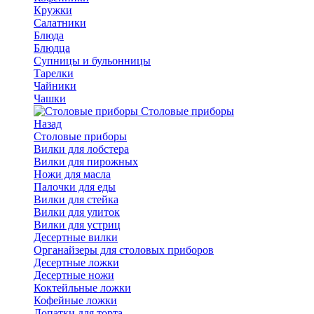
Кружки
Салатники
Блюда
Блюдца
Супницы и бульонницы
Тарелки
Чайники
Чашки
Cтоловые приборы
Назад
Cтоловые приборы
Вилки для лобстера
Вилки для пирожных
Ножи для масла
Палочки для еды
Вилки для стейка
Вилки для улиток
Вилки для устриц
Десертные вилки
Органайзеры для столовых приборов
Десертные ложки
Десертные ножи
Коктейльные ложки
Кофейные ложки
Лопатки для торта