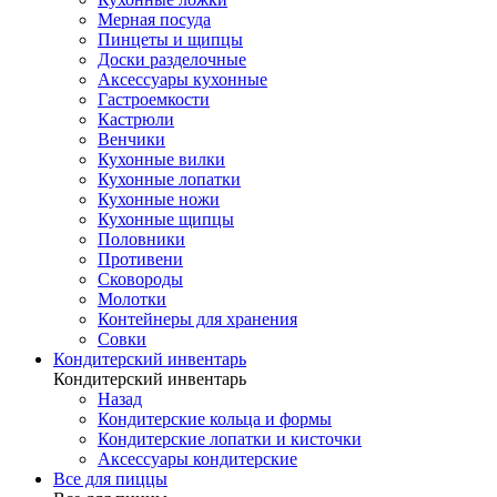
Мерная посуда
Пинцеты и щипцы
Доски разделочные
Аксессуары кухонные
Гастроемкости
Кастрюли
Венчики
Кухонные вилки
Кухонные лопатки
Кухонные ножи
Кухонные щипцы
Половники
Противени
Сковороды
Молотки
Контейнеры для хранения
Совки
Кондитерский инвентарь
Кондитерский инвентарь
Назад
Кондитерские кольца и формы
Кондитерские лопатки и кисточки
Аксессуары кондитерские
Все для пиццы