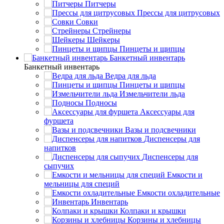
Питчеры
Прессы для цитрусовых
Совки
Стрейнеры
Шейкеры
Пинцеты и щипцы
Банкетный инвентарь
Банкетный инвентарь
Ведра для льда
Пинцеты и щипцы
Измельчители льда
Подносы
Аксессуары для
фуршета
Вазы и подсвечники
Диспенсеры для
напитков
Диспенсеры для
сыпучих
Емкости и
мельницы для специй
Емкости охладительные
Инвентарь
Колпаки и крышки
Корзины и хлебницы