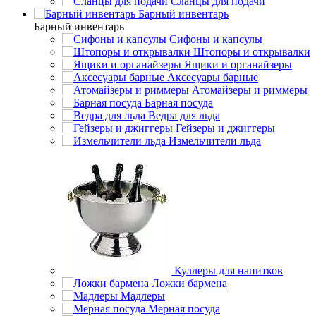
Сланцы для подачи
Барный инвентарь
Барный инвентарь
Сифоны и капсулы
Штопоры и открывалки
Ящики и органайзеры
Аксесуары барные
Атомайзеры и риммеры
Барная посуда
Ведра для льда
Гейзеры и джиггеры
Измельчители льда
Куллеры для напитков
Ложки бармена
Мадлеры
Мерная посуда