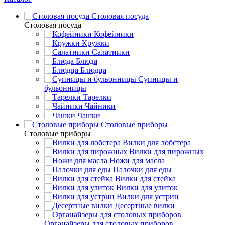
Столовая посуда
Столовая посуда
Кофейники
Кружки
Салатники
Блюда
Блюдца
Супницы и
бульонницы
Тарелки
Чайники
Чашки
Cтоловые приборы
Cтоловые приборы
Вилки для лобстера
Вилки для пирожных
Ножи для масла
Палочки для еды
Вилки для стейка
Вилки для улиток
Вилки для устриц
Десертные вилки
Органайзеры для столовых приборов