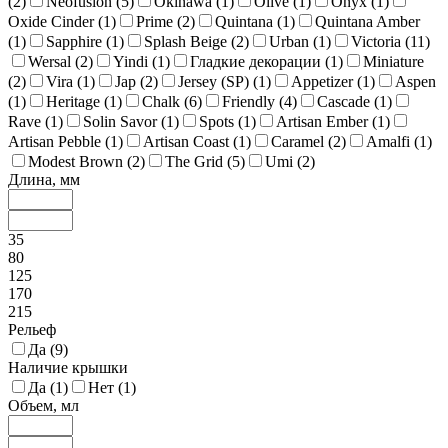
(
2
)
Neofusion (
5
)
Okinawa (
1
)
Olive (
1
)
Onyx (
1
)
Oxide Cinder (
1
)
Prime (
2
)
Quintana (
1
)
Quintana Amber
(
1
)
Sapphire (
1
)
Splash Beige (
2
)
Urban (
1
)
Victoria (
11
)
Wersal (
2
)
Yindi (
1
)
Гладкие декорации (
1
)
Miniature
(
2
)
Vira (
1
)
Jap (
2
)
Jersey (SP) (
1
)
Appetizer (
1
)
Aspen
(
1
)
Heritage (
1
)
Chalk (
6
)
Friendly (
4
)
Cascade (
1
)
Rave (
1
)
Solin Savor (
1
)
Spots (
1
)
Artisan Ember (
1
)
Artisan Pebble (
1
)
Artisan Coast (
1
)
Caramel (
2
)
Amalfi (
1
)
Modest Brown (
2
)
The Grid (
5
)
Umi (
2
)
Длина, мм
35
80
125
170
215
Рельеф
Да (
9
)
Наличие крышки
Да (
1
)
Нет (
1
)
Объем, мл