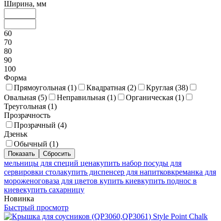
Ширина, мм
60
70
80
90
100
Форма
Прямоугольная (
1
)
Квадратная (
2
)
Круглая (
38
)
Овальная (
5
)
Неправильная (
1
)
Органическая (
1
)
Треугольная (
1
)
Прозрачность
Прозрачный (
4
)
Дзеньк
Обычный (
1
)
мельницы для специй цена
купить набор посуды для
сервировки стола
купить диспенсер для напитков
креманка для
мороженого
ваза для цветов купить киев
купить поднос в
киеве
купить сахарницу
Новинка
Быстрый просмотр