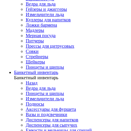
Ведра для льда
Гейзеры и джиггеры
Измельчители льда
Куллеры для напитков
Ложки бармена
Мадлеры
Мерная посуда
Питчеры
Прессы для цитрусовых
Совки
Стрейнеры
Шейкеры
Пинцеты и щипцы
Банкетный инвентарь
Банкетный инвентарь
Назад
Ведра для льда
Пинцеты и щипцы
Измельчители льда
Подносы
Аксессуары для фуршета
Вазы и подсвечники
Диспенсеры для напитков
Диспенсеры для сыпучих
Емкости и мельницы для специй