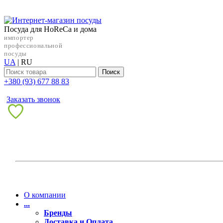
Посуда для HoReCa и дома
импортер
профессиональной
посуды
UA
|
RU
Поиск
+38‎0 (93) 677 88 83
Заказать звонок
О компании
...
Бренды
Доставка и Оплата