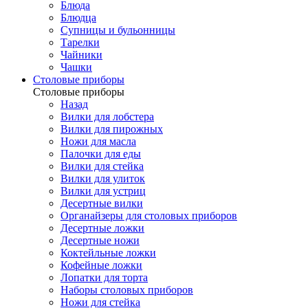
Блюда
Блюдца
Супницы и бульонницы
Тарелки
Чайники
Чашки
Cтоловые приборы
Cтоловые приборы
Назад
Вилки для лобстера
Вилки для пирожных
Ножи для масла
Палочки для еды
Вилки для стейка
Вилки для улиток
Вилки для устриц
Десертные вилки
Органайзеры для столовых приборов
Десертные ложки
Десертные ножи
Коктейльные ложки
Кофейные ложки
Лопатки для торта
Наборы столовых приборов
Ножи для стейка