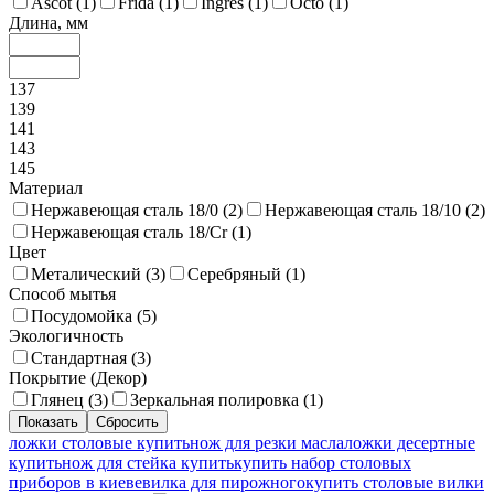
Ascot (
1
)
Frida (
1
)
Ingres (
1
)
Octo (
1
)
Длина, мм
137
139
141
143
145
Материал
Нержавеющая сталь 18/0 (
2
)
Нержавеющая сталь 18/10 (
2
)
Нержавеющая сталь 18/Cr (
1
)
Цвет
Металический (
3
)
Серебряный (
1
)
Способ мытья
Посудомойка (
5
)
Экологичность
Стандартная (
3
)
Покрытие (Декор)
Глянец (
3
)
Зеркальная полировка (
1
)
ложки столовые купить
нож для резки масла
ложки десертные
купить
нож для стейка купить
купить набор столовых
приборов в киеве
вилка для пирожного
купить столовые вилки