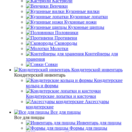
Кастрюли
Венчики
Кухонные вилки
Кухонные лопатки
Кухонные ножи
Кухонные щипцы
Половники
Противени
Сковороды
Молотки
Контейнеры для
хранения
Совки
Кондитерский инвентарь
Кондитерский инвентарь
Кондитерские
кольца и формы
Кондитерские лопатки и кисточки
Аксессуары
кондитерские
Все для пиццы
Все для пиццы
Инвентарь для пиццы
Формы для пиццы