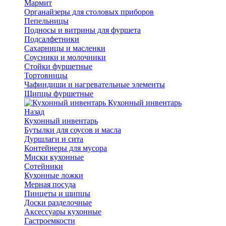
Мармит
Органайзеры для столовых приборов
Пепельницы
Подносы и витрины для фуршета
Подсалфетники
Сахарницы и масленки
Соусники и молочники
Стойки фуршетные
Тортовницы
Чафиндиши и нагревательные элементы
Щипцы фуршетные
Кухонный инвентарь
Назад
Кухонный инвентарь
Бутылки для соусов и масла
Дуршлаги и сита
Контейнеры для мусора
Миски кухонные
Сотейники
Кухонные ложки
Мерная посуда
Пинцеты и щипцы
Доски разделочные
Аксессуары кухонные
Гастроемкости