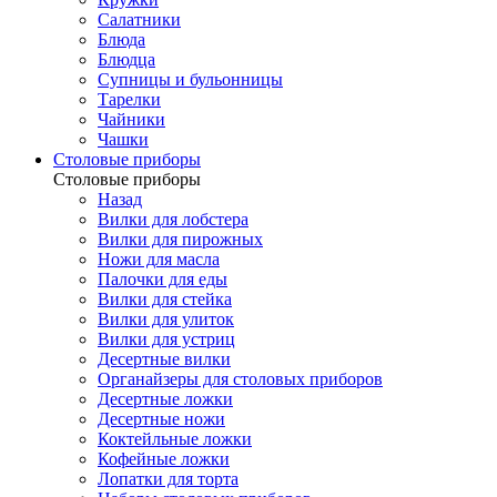
Салатники
Блюда
Блюдца
Супницы и бульонницы
Тарелки
Чайники
Чашки
Cтоловые приборы
Cтоловые приборы
Назад
Вилки для лобстера
Вилки для пирожных
Ножи для масла
Палочки для еды
Вилки для стейка
Вилки для улиток
Вилки для устриц
Десертные вилки
Органайзеры для столовых приборов
Десертные ложки
Десертные ножи
Коктейльные ложки
Кофейные ложки
Лопатки для торта