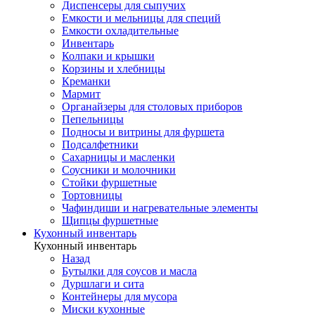
Диспенсеры для сыпучих
Емкости и мельницы для специй
Емкости охладительные
Инвентарь
Колпаки и крышки
Корзины и хлебницы
Креманки
Мармит
Органайзеры для столовых приборов
Пепельницы
Подносы и витрины для фуршета
Подсалфетники
Сахарницы и масленки
Соусники и молочники
Стойки фуршетные
Тортовницы
Чафиндиши и нагревательные элементы
Щипцы фуршетные
Кухонный инвентарь
Кухонный инвентарь
Назад
Бутылки для соусов и масла
Дуршлаги и сита
Контейнеры для мусора
Миски кухонные