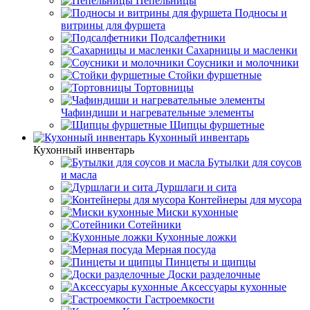
Пепельницы
Подносы и
витрины для фуршета
Подсалфетники
Сахарницы и масленки
Соусники и молочники
Стойки фуршетные
Тортовницы
Чафиндиши и нагревательные элементы
Щипцы фуршетные
Кухонный инвентарь
Кухонный инвентарь
Бутылки для соусов
и масла
Дуршлаги и сита
Контейнеры для мусора
Миски кухонные
Сотейники
Кухонные ложки
Мерная посуда
Пинцеты и щипцы
Доски разделочные
Аксессуары кухонные
Гастроемкости