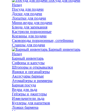
Посуда для подачи
Назад
Посуда для подачи
Доски для подачи
Лопатки для подачи
Мини-ведра для подачи
Блюда для запекания
Кастрюли порционные
Корзины для подачи
Сковороды порционные, сотейники
Сланцы для подачи
Барный инвентарь
Назад
Барный инвентарь
Сифоны и капсулы
Штопоры и открывалки
Ящики и органайзеры
Аксесуары барные
Атомайзеры и риммеры
Барная посуда
Ведра для льда
Гейзеры и джиггеры
Измельчители льда
Куллеры для напитков
Ложки бармена