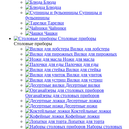
Блюда
Блюдца
Супницы и
бульонницы
Тарелки
Чайники
Чашки
Cтоловые приборы
Cтоловые приборы
Вилки для лобстера
Вилки для пирожных
Ножи для масла
Палочки для еды
Вилки для стейка
Вилки для улиток
Вилки для устриц
Десертные вилки
Органайзеры для столовых приборов
Десертные ложки
Десертные ножи
Коктейльные ложки
Кофейные ложки
Лопатки для торта
Наборы столовых