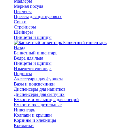
Мадлеры
Мерная посуда
Питчеры
Прессы для цитрусовых
Совки
Стрейнеры
Шейкеры
Пинцеты и щипцы
Банкетный инвентарь
Назад
Банкетный инвентарь
Ведра для льда
Пинцеты и щипцы
Измельчители льда
Подносы
Аксессуары для фуршета
Вазы и подсвечники
Диспенсеры для напитков
Диспенсеры для сыпучих
Емкости и мельницы для специй
Емкости охладительные
Инвентарь
Колпаки и крышки
Корзины и хлебницы
Креманки