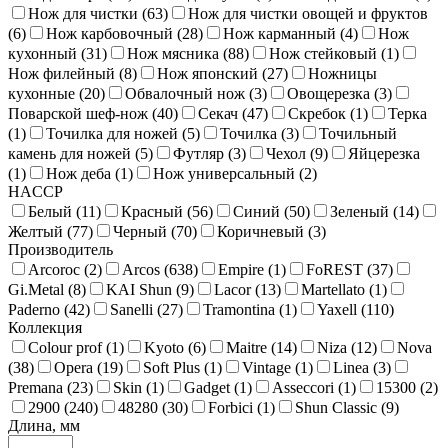
Нож для чистки (
63
)
Нож для чистки овощей и фруктов
(
6
)
Нож карбовочный (
28
)
Нож карманный (
4
)
Нож
кухонный (
31
)
Нож мясника (
88
)
Нож стейковый (
1
)
Нож филейный (
8
)
Нож японский (
27
)
Ножницы
кухонные (
20
)
Обвалочный нож (
3
)
Овощерезка (
3
)
Поварской шеф-нож (
40
)
Секач (
47
)
Скребок (
1
)
Терка
(
1
)
Точилка для ножей (
5
)
Точилка (
3
)
Точильный
камень для ножей (
5
)
Футляр (
3
)
Чехол (
9
)
Яйцерезка
(
1
)
Нож деба (
1
)
Нож универсальный (
2
)
HACCP
Белый (
11
)
Красный (
56
)
Синий (
50
)
Зеленый (
14
)
Желтый (
77
)
Черный (
70
)
Коричневый (
3
)
Производитель
Arcoroc (
2
)
Arcos (
638
)
Empire (
1
)
FoREST (
37
)
Gi.Metal (
8
)
KAI Shun (
9
)
Lacor (
13
)
Martellato (
1
)
Paderno (
42
)
Sanelli (
27
)
Tramontina (
1
)
Yaxell (
110
)
Коллекция
Colour prof (
1
)
Kyoto (
6
)
Maitre (
14
)
Niza (
12
)
Nova
(
38
)
Opera (
19
)
Soft Plus (
1
)
Vintage (
1
)
Linea (
3
)
Premana (
23
)
Skin (
1
)
Gadget (
1
)
Asseccori (
1
)
15300 (
2
)
2900 (
240
)
48280 (
30
)
Forbici (
1
)
Shun Classic (
9
)
Длина, мм