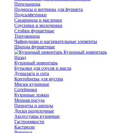
Пепельницы
Подносы и витрины для фуршета
Подсалфетники
Сахарницы и масленки
Соусники и молочники
Стойки фуршетные
Тортовницы
Чафиндиши и нагревательные элементы
Щипцы фуршетные
Кухонный инвентарь
Назад
Кухонный инвентарь
Бутылки для соусов и масла
Дуршлаги и сита
Контейнеры для мусора
Миски кухонные
Сотейники
Кухонные ложки
Мерная посуда
Пинцеты и щипцы
Доски разделочные
Аксессуары кухонные
Гастроемкости
Кастрюли
Венчики