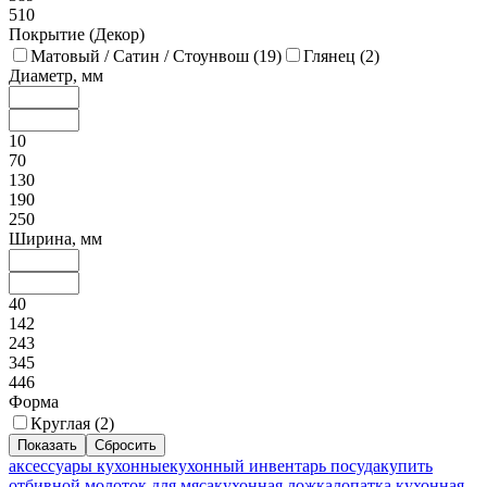
510
Покрытие (Декор)
Матовый / Сатин / Стоунвош (
19
)
Глянец (
2
)
Диаметр, мм
10
70
130
190
250
Ширина, мм
40
142
243
345
446
Форма
Круглая (
2
)
аксессуары кухонные
кухонный инвентарь посуда
купить
отбивной молоток для мяса
кухонная ложка
лопатка кухонная