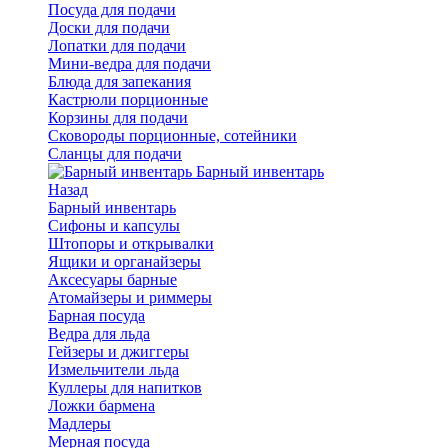
Посуда для подачи
Доски для подачи
Лопатки для подачи
Мини-ведра для подачи
Блюда для запекания
Кастрюли порционные
Корзины для подачи
Сковороды порционные, сотейники
Сланцы для подачи
Барный инвентарь
Назад
Барный инвентарь
Сифоны и капсулы
Штопоры и открывалки
Ящики и органайзеры
Аксесуары барные
Атомайзеры и риммеры
Барная посуда
Ведра для льда
Гейзеры и джиггеры
Измельчители льда
Куллеры для напитков
Ложки бармена
Мадлеры
Мерная посуда