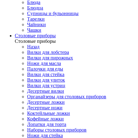
Блюда
Блюдца
Супницы и бульонницы
Тарелки
Чайники
Чашки
Cтоловые приборы
Cтоловые приборы
Назад
Вилки для лобстера
Вилки для пирожных
Ножи для масла
Палочки для еды
Вилки для стейка
Вилки для улиток
Вилки для устриц
Десертные вилки
Органайзеры для столовых приборов
Десертные ложки
Десертные ножи
Коктейльные ложки
Кофейные ложки
Лопатки для торта
Наборы столовых приборов
Ножи для стейка