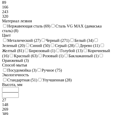
89
166
243
320
Материал лезвия
Нержавеющая сталь (
69
)
Сталь VG MAX (дамаська
сталь) (
8
)
Цвет
Металический (
27
)
Черный (
271
)
Белый (
34
)
Зеленый (
20
)
Синий (
50
)
Серый (
28
)
Дерево (
11
)
Желтый (
81
)
Бирюзовый (
1
)
Голубой (
13
)
Коричневый
(
16
)
Красный (
63
)
Розовый (
1
)
Баклажанный (
1
)
Оранжевый (
3
)
Способ мытья
Посудомойка (
3
)
Ручное (
75
)
Экологичность
Стандартная (
51
)
Улучшенная (
28
)
Высота, мм
27
148
269
389