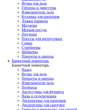
Ведра для льда
Гейзеры и джиггеры
Измельчители льда
Куллеры для напитков
Ложки бармена
Мадлеры
Мерная посуда
Питчеры
Прессы для цитрусовых
Совки
Стрейнеры
Шейкеры
Пинцеты и щипцы
Банкетный инвентарь
Банкетный инвентарь
Назад
Ведра для льда
Пинцеты и щипцы
Измельчители льда
Подносы
Аксессуары для фуршета
Вазы и подсвечники
Диспенсеры для напитков
Диспенсеры для сыпучих
Емкости и мельницы для специй