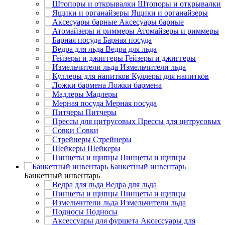
Штопоры и открывалки
Ящики и органайзеры
Аксесуары барные
Атомайзеры и риммеры
Барная посуда
Ведра для льда
Гейзеры и джиггеры
Измельчители льда
Куллеры для напитков
Ложки бармена
Мадлеры
Мерная посуда
Питчеры
Прессы для цитрусовых
Совки
Стрейнеры
Шейкеры
Пинцеты и щипцы
Банкетный инвентарь
Банкетный инвентарь
Ведра для льда
Пинцеты и щипцы
Измельчители льда
Подносы
Аксессуары для