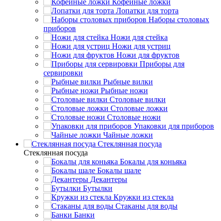
Кофейные ложки
Лопатки для торта
Наборы столовых
приборов
Ножи для стейка
Ножи для устриц
Ножи для фруктов
Приборы для
сервировки
Рыбные вилки
Рыбные ножи
Столовые вилки
Столовые ложки
Столовые ножи
Упаковки для приборов
Чайные ложки
Стеклянная посуда
Стеклянная посуда
Бокалы для коньяка
Бокалы шале
Декантеры
Бутылки
Кружки из стекла
Стаканы для воды
Банки