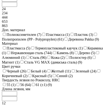
24
234
444
653
863
Доп. материал
Полиоксиметилен (
7
)
Пластмасса (
1
)
Пластик (
3
)
Полипропилен (PP - Polypropylen) (
61
)
Деревина Pakka (
9
)
Материал
Пластмасса (
5
)
Термопластиковый каучук (
1
)
Керамика
(
1
)
Нержавеющая сталь (
744
)
Камень (
8
)
Дерево (
5
)
Алюминий (
1
)
Сталь (
96
)
Кожа (
2
)
Полиэстер (
6
)
Магнит (
1
)
Сталь VG MAX (дамаська сталь) (
9
)
Цвет ручки
Черный (
26
)
Белый (
4
)
Желтый (
11
)
Зеленый (
24
)
Коричневый (
2
)
Красный (
5
)
Синий (
2
)
Твердость лезвия по Роквеллу, HRC
55 (
1
)
56 (
64
)
61 (±1) (
9
)
Длина лезвия, мм
12