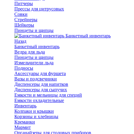
Питчеры
Прессы для цитрусовых
Совки
Стрейнеры
Шейкеры
Пинцеты и щипцы
Банкетный инвентарь
Назад
Банкетный инвентарь
Ведра для льда
Пинцеты и щипцы
Измельчители льда
Подносы
Аксессуары для фуршета
Вазы и подсвечники
Диспенсеры для напитков
Диспенсеры для сыпучих
Емкости и мельницы для специй
Емкости охладительные
Инвентарь
Колпаки и крышки
Корзины и хлебницы
Креманки
Мармит
Органайзеры для столовых приборов