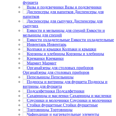
фуршета
Вазы и подсвечники
Диспенсеры для
напитков
Диспенсеры для
сыпучих
Емкости и
мельницы для специй
Емкости охладительные
Инвентарь
Колпаки и крышки
Корзины и хлебницы
Креманки
Мармит
Органайзеры для столовых приборов
Пепельницы
Подносы и
витрины для фуршета
Подсалфетники
Сахарницы и масленки
Соусники и молочники
Стойки фуршетные
Тортовницы