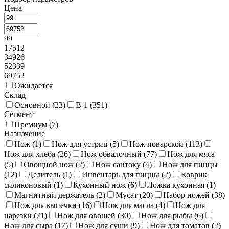
Цена
99
17512
34926
52339
69752
Ожидается
Склад
Основной (
23
)
В-1 (
351
)
Сегмент
Премиум (
7
)
Назначение
Нож (
1
)
Нож для устриц (
5
)
Нож поварской (
113
)
Нож для хлеба (
26
)
Нож обвалочный (
77
)
Нож для мяса
(
5
)
Овощной нож (
2
)
Нож сантоку (
4
)
Нож для пиццы
(
12
)
Делитель (
1
)
Инвентарь для пиццы (
2
)
Коврик
силиконовый (
1
)
Кухонный нож (
6
)
Ложка кухонная (
1
)
Магнитный держатель (
2
)
Мусат (
20
)
Набор ножей (
38
)
Нож для выпечки (
16
)
Нож для масла (
4
)
Нож для
нарезки (
71
)
Нож для овощей (
30
)
Нож для рыбы (
6
)
Нож для сыра (
17
)
Нож для суши (
9
)
Нож для томатов (
2
)