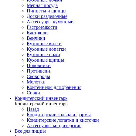
Мерная посуда
Пинцеты и щипцы
Доски разделочные
Аксессуары кухонные
Гастроемкости
Кастрюли
Венчики
Кухонные вилки
Кухонные лопатки
Кухонные ножи
Кухонные щипцы
Половники
Противени
Сковороды
Молотки
Контейнеры для хранения
Совки
Кондитерский инвентарь
Кондитерский инвентарь
Назад
Кондитерские кольца и формы
Кондитерские лопатки и кисточки
Аксессуары кондитерские
Все для пиццы