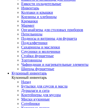
Емкости охладительные
Инвентарь
Колпаки и крышки
Корзины и хлебницы
Креманки
Мармит
Органайзеры для столовых приборов
Пепельницы
Подносы и витрины для фуршета
Подсалфетники
Сахарницы и масленки
Соусники и молочники
Стойки фуршетные
Тортовницы
Чафиндиши и нагревательные элементы
Щипцы фуршетные
Кухонный инвентарь
Кухонный инвентарь
Назад
Бутылки для соусов и масла
Дуршлаги и сита
Контейнеры для мусора
Миски кухонные
Сотейники
Кухонные ложки