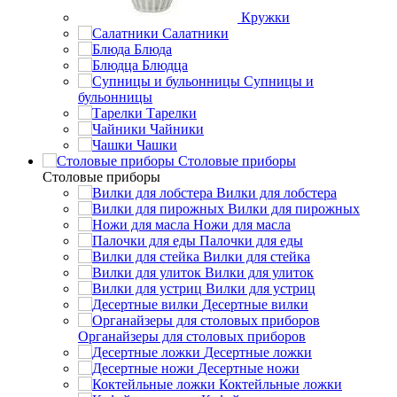
Кружки
Салатники
Блюда
Блюдца
Супницы и
бульонницы
Тарелки
Чайники
Чашки
Cтоловые приборы
Cтоловые приборы
Вилки для лобстера
Вилки для пирожных
Ножи для масла
Палочки для еды
Вилки для стейка
Вилки для улиток
Вилки для устриц
Десертные вилки
Органайзеры для столовых приборов
Десертные ложки
Десертные ножи
Коктейльные ложки