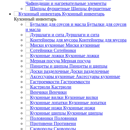
Чафиндиши и нагревательные элементы
Щипцы фуршетные
Кухонный инвентарь
Кухонный инвентарь
Бутылки для соусов
и масла
Дуршлаги и сита
Контейнеры для мусора
Миски кухонные
Сотейники
Кухонные ложки
Мерная посуда
Пинцеты и щипцы
Доски разделочные
Аксессуары кухонные
Гастроемкости
Кастрюли
Венчики
Кухонные вилки
Кухонные лопатки
Кухонные ножи
Кухонные щипцы
Половники
Противени
Сковороды