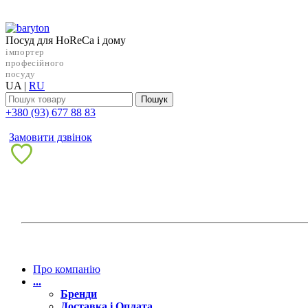
Посуд для HoReCa і дому
імпортер
професійного
посуду
UA
|
RU
Пошук
+38‎0 (93) 677 88 83
Замовити дзвінок
Про компанію
...
Бренди
Доставка і Оплата