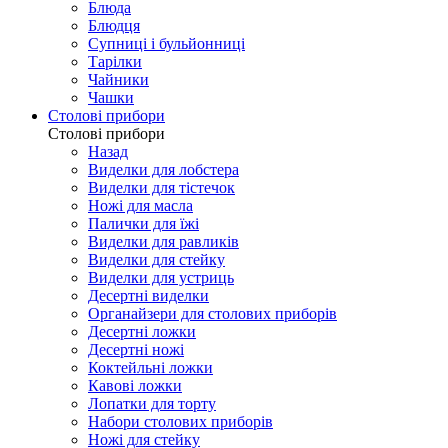
Блюда
Блюдця
Супниці і бульйонниці
Тарілки
Чайники
Чашки
Столові прибори
Столові прибори
Назад
Виделки для лобстера
Виделки для тістечок
Ножі для масла
Палички для їжі
Виделки для равликів
Виделки для стейку
Виделки для устриць
Десертні виделки
Органайзери для столових приборів
Десертні ложки
Десертні ножі
Коктейльні ложки
Кавові ложки
Лопатки для торту
Набори столових приборів
Ножі для стейку