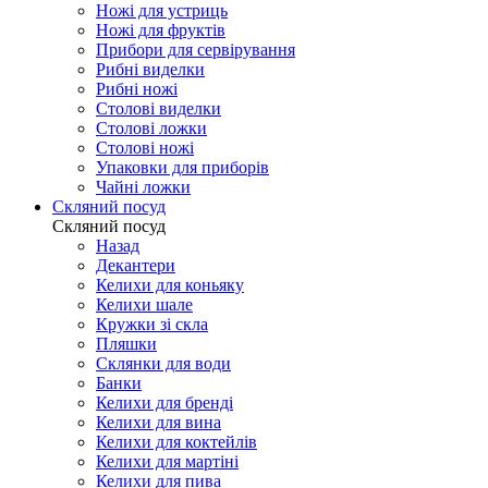
Ножі для устриць
Ножі для фруктів
Прибори для сервірування
Рибні виделки
Рибні ножі
Столові виделки
Столові ложки
Столові ножі
Упаковки для приборів
Чайні ложки
Скляний посуд
Скляний посуд
Назад
Декантери
Келихи для коньяку
Келихи шале
Кружки зі скла
Пляшки
Склянки для води
Банки
Келихи для бренді
Келихи для вина
Келихи для коктейлів
Келихи для мартіні
Келихи для пива