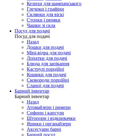
Келихи для шампанського
Глечики і графіни
Склянки для віскі
Стопки і рюмки
Чашки зі скла
Посуд для подачі
Посуд для подачі
Назад
Дошки для подачі
Міні-відра для подачі
Лопатки для подачі
Блюда для запікання
Каструлі порційні
Кошики для подачі
Сковороди порційні
Сланці для подачі
Барний інвентар
Барний інвентар
Назад
Атомайзери і римери
Сифони і капсули
Штопори і відкривачки
Ящики і органайзери
Аксесуари барні
Барний посуд