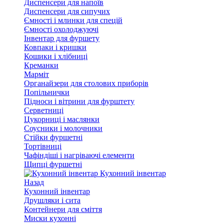
Диспенсери для напоїв
Диспенсери для сипучих
Ємності і млинки для спецій
Ємності охолоджуючі
Інвентар для фуршету
Ковпаки і кришки
Кошики і хлібниці
Креманки
Марміт
Органайзери для столових приборів
Попільнички
Підноси і вітрини для фурштету
Серветниці
Цукорниці і маслянки
Соусники і молочники
Стійки фуршетні
Тортівниці
Чафіндіші і нагріваючі елементи
Щипці фуршетні
Кухонний інвентар
Назад
Кухонний інвентар
Друшляки і сита
Контейнери для сміття
Миски кухонні