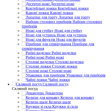
Десертні ножі
Коктейльні ложки
Кавові ложки
Лопатки для торту
Набори столових
приборів
Ножі для стейку
Ножі для устриць
Ножі для фруктів
Прибори для
сервірування
Рибні виделки
Рибні ножі
Столові виделки
Столові ложки
Столові ножі
Упаковки для приборів
Чайні ложки
Скляний посуд
Скляний посуд
Декантери
Келихи для коньяку
Келихи шале
Кружки зі скла
Пляшки