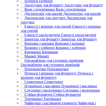
Підноси
Аксесуари для фуршету
Вази і підсвічники
Диспенсери для напоїв
Диспенсери для
сипучих
Ємності і млинки
для спецій
Ємності охолоджуючі
Інвентар для фуршету
Ковпаки і кришки
Кошики і хлібниці
Креманки
Марміт
Органайзери для столових приборів
Попільнички
Підноси і
вітрини для фурштету
Серветниці
Цукорниці і маслянки
Соусники і молочники
Стійки фуршетні
Тортівниці
Чафіндіші і