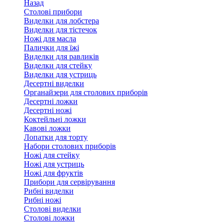
Назад
Столові прибори
Виделки для лобстера
Виделки для тістечок
Ножі для масла
Палички для їжі
Виделки для равликів
Виделки для стейку
Виделки для устриць
Десертні виделки
Органайзери для столових приборів
Десертні ложки
Десертні ножі
Коктейльні ложки
Кавові ложки
Лопатки для торту
Набори столових приборів
Ножі для стейку
Ножі для устриць
Ножі для фруктів
Прибори для сервірування
Рибні виделки
Рибні ножі
Столові виделки
Столові ложки