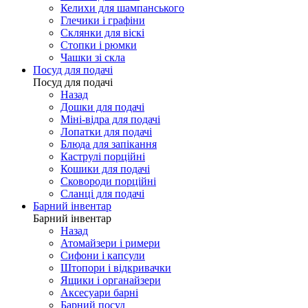
Келихи для шампанського
Глечики і графіни
Склянки для віскі
Стопки і рюмки
Чашки зі скла
Посуд для подачі
Посуд для подачі
Назад
Дошки для подачі
Міні-відра для подачі
Лопатки для подачі
Блюда для запікання
Каструлі порційні
Кошики для подачі
Сковороди порційні
Сланці для подачі
Барний інвентар
Барний інвентар
Назад
Атомайзери і римери
Сифони і капсули
Штопори і відкривачки
Ящики і органайзери
Аксесуари барні
Барний посуд