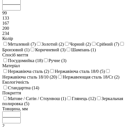
99
133
167
200
234
Колір
Металевий (
7
)
Золотий (
2
)
Чорний (
2
)
Срібний (
7
)
Бронзовий (
1
)
Коричневий (
3
)
Шампань (
1
)
Спосіб миття
Посудомийка (
18
)
Ручне (
3
)
Матеріал
Нержавіюча сталь (
2
)
Нержавіюча сталь 18/0 (
5
)
Нержавіюча сталь 18/10 (
20
)
Нержавеющая сталь 18/Cr (
2
)
Екологічність
Стандартна (
14
)
Покриття
Матове / Сатін / Стоунвош (
1
)
Глянець (
12
)
Зеркальная
полировка (
5
)
Товщина, мм
2