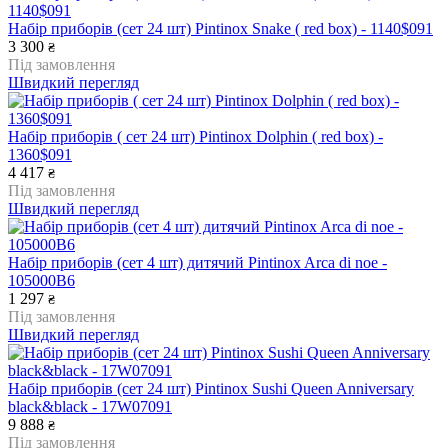
Набір приборів (сет 24 шт) Pintinox Snake ( red box) - 1140$091
3 300
₴
Під замовлення
Швидкий перегляд
Набір приборів ( сет 24 шт) Pintinox Dolphin ( red box) -
1360$091
4 417
₴
Під замовлення
Швидкий перегляд
Набір приборів (сет 4 шт) дитячий Pintinox Arca di noe -
105000B6
1 297
₴
Під замовлення
Швидкий перегляд
Набір приборів (сет 24 шт) Pintinox Sushi Queen Anniversary
black&black - 17W07091
9 888
₴
Під замовлення