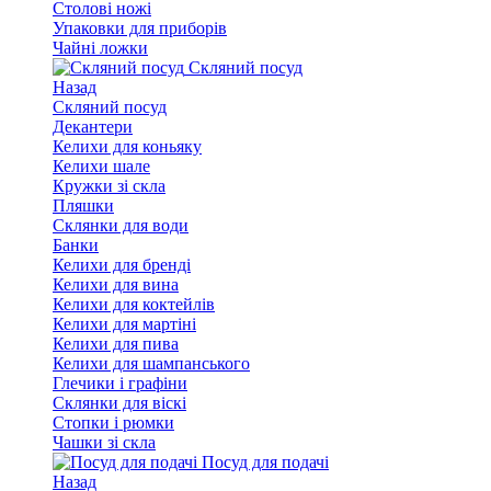
Столові ножі
Упаковки для приборів
Чайні ложки
Скляний посуд
Назад
Скляний посуд
Декантери
Келихи для коньяку
Келихи шале
Кружки зі скла
Пляшки
Склянки для води
Банки
Келихи для бренді
Келихи для вина
Келихи для коктейлів
Келихи для мартіні
Келихи для пива
Келихи для шампанського
Глечики і графіни
Склянки для віскі
Стопки і рюмки
Чашки зі скла
Посуд для подачі
Назад