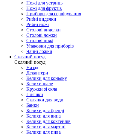
Ножі для устриць
Ножі для фруктів
Прибори для сервірування
Рибні виделки
Рибні ножі
Столові виделки
Столові ложки
Столові ножі
Упаковки для приборів
Чайні ложки
Скляний посуд
Скляний посуд
Назад
Декантери
Келихи для коньяку
Келихи шале
Кружки зі скла
Пляшки
Склянки для води
Банки
Келихи для бренді
Келихи для вина
Келихи для коктейлів
Келихи для мартіні
Келихи для пива