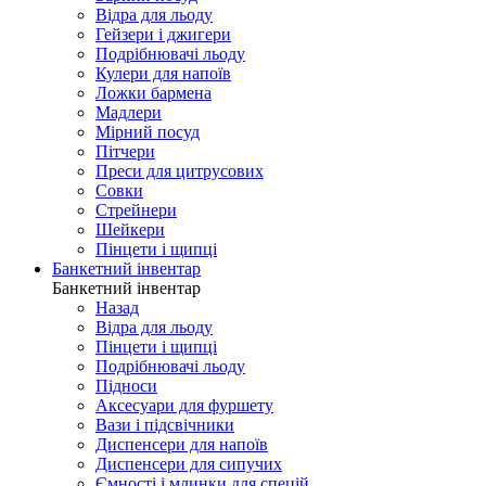
Відра для льоду
Гейзери і джигери
Подрібнювачі льоду
Кулери для напоїв
Ложки бармена
Мадлери
Мірний посуд
Пітчери
Преси для цитрусових
Совки
Стрейнери
Шейкери
Пінцети і щипці
Банкетний інвентар
Банкетний інвентар
Назад
Відра для льоду
Пінцети і щипці
Подрібнювачі льоду
Підноси
Аксесуари для фуршету
Вази і підсвічники
Диспенсери для напоїв
Диспенсери для сипучих
Ємності і млинки для спецій