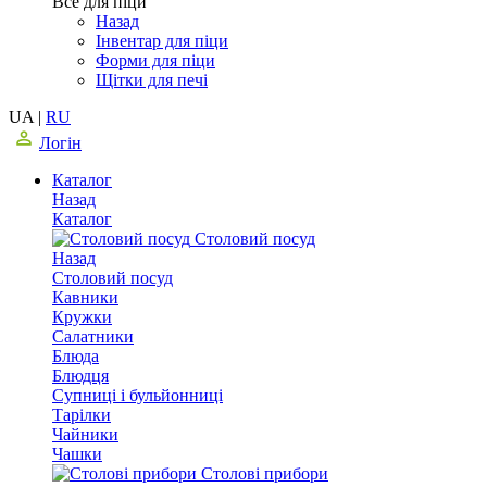
Все для піци
Назад
Інвентар для піци
Форми для піци
Щітки для печі
UA
|
RU
Логін
Каталог
Назад
Каталог
Столовий посуд
Назад
Столовий посуд
Кавники
Кружки
Салатники
Блюда
Блюдця
Супниці і бульйонниці
Тарілки
Чайники
Чашки
Столові прибори