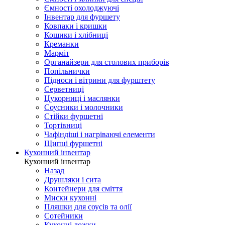
Ємності охолоджуючі
Інвентар для фуршету
Ковпаки і кришки
Кошики і хлібниці
Креманки
Марміт
Органайзери для столових приборів
Попільнички
Підноси і вітрини для фурштету
Серветниці
Цукорниці і маслянки
Соусники і молочники
Стійки фуршетні
Тортівниці
Чафіндіші і нагріваючі елементи
Щипці фуршетні
Кухонний інвентар
Кухонний інвентар
Назад
Друшляки і сита
Контейнери для сміття
Миски кухонні
Пляшки для соусів та олії
Сотейники
Кухонні ложки