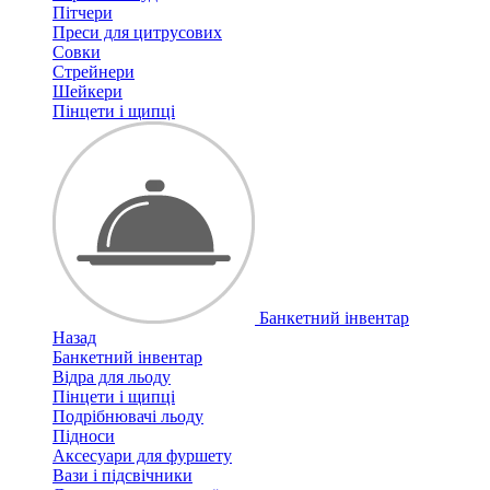
Пітчери
Преси для цитрусових
Совки
Стрейнери
Шейкери
Пінцети і щипці
Банкетний інвентар
Назад
Банкетний інвентар
Відра для льоду
Пінцети і щипці
Подрібнювачі льоду
Підноси
Аксесуари для фуршету
Вази і підсвічники