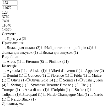
123
3762
7401
11040
14679
Сегмент
Преміум (
2
)
Призначення
Ложка для салата (
2
)
Набір столових приборів (
4
)
Ложка для закусок (
1
)
Вилка для закусок (
1
)
Виробник
Arcos (
1
)
Eternum (
8
)
Pintinox (
21
)
Колекція
Agricola (
1
)
Alaska (
1
)
Alberi d'inverno (
1
)
Appetize (
2
)
Bernini (
1
)
Concept (
1
)
Florence (
1
)
Frida (
1
)
Maitre
(
1
)
Olivia (
1
)
Olivia Gold 14 (
1
)
Sonate (
1
)
Sushi Queen
(
4
)
Swing (
1
)
Synthesis Treasure Bronze (
1
)
Tie (
1
)
Trumpet (
1
)
Arca di noe (
1
)
Dolphin (
1
)
Snake (
1
)
Tulipani (
1
)
Leopard (
1
)
Nardo Champagne Matt (
1
)
Nardo
(
1
)
Nardo Black (
1
)
Довжина, мм