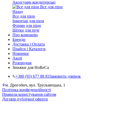
Аксесуари кондитерські
Все для піци
Назад
Все для піци
Інвентар для піци
Форми для піци
Щітки для печі
Про компанію
Бренди
Доставка і Оплата
Прайси і Каталоги
Новинки
Акції
Розпродаж
Знижки для HoReCa
+38‎0 (93) 677 88 83
Замовити дзвінок
м. Дрогобич, вул. Трускавецька, 1
Політика конфеденційності
Правила користування сайтом
Договір публічної оферти