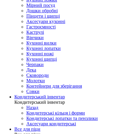
Мірний посуд
Дошки обробні
Пінцети і щипці
Аксесуари кухонні
Гастроємності
Каструлі
Вінчики
Кухонні вилки
Кухонні лопатки
Кухонні ножі
Кухонні щипці
Черпаки
Дека
Сковороди
Молотки
Контейнери для зберігання
Совки
Кондитерський інвентар
Кондитерський інвентар
Назад
Кондитерські кільця і форми
Кондитерські лопатки та пензлики
Аксесуари кондитерські
Все для піци