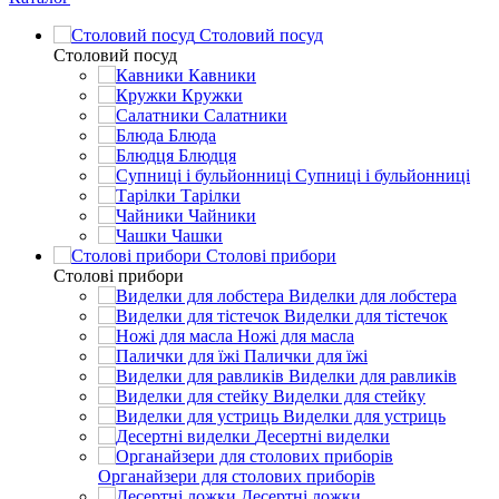
Столовий посуд
Столовий посуд
Кавники
Кружки
Салатники
Блюда
Блюдця
Супниці і бульйонниці
Тарілки
Чайники
Чашки
Столові прибори
Столові прибори
Виделки для лобстера
Виделки для тістечок
Ножі для масла
Палички для їжі
Виделки для равликів
Виделки для стейку
Виделки для устриць
Десертні виделки
Органайзери для столових приборів
Десертні ложки