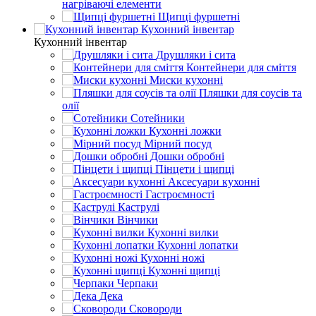
нагріваючі елементи
Щипці фуршетні
Кухонний інвентар
Кухонний інвентар
Друшляки і сита
Контейнери для сміття
Миски кухонні
Пляшки для соусів та
олії
Сотейники
Кухонні ложки
Мірний посуд
Дошки обробні
Пінцети і щипці
Аксесуари кухонні
Гастроємності
Каструлі
Вінчики
Кухонні вилки
Кухонні лопатки
Кухонні ножі
Кухонні щипці
Черпаки
Дека
Сковороди