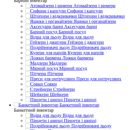
Барний інвентар
Атомайзери і римери
Сифони і капсули
Штопори і відкривачки
Ящики і органайзери
Аксесуари барні
Барний посуд
Відра для льоду
Гейзери і джигери
Подрібнювачі льоду
Кулери для напоїв
Ложки бармена
Мадлери
Мірний посуд
Пітчери
Преси для цитрусових
Совки
Стрейнери
Шейкери
Пінцети і щипці
Банкетний інвентар
Банкетний інвентар
Відра для льоду
Пінцети і щипці
Подрібнювачі льоду