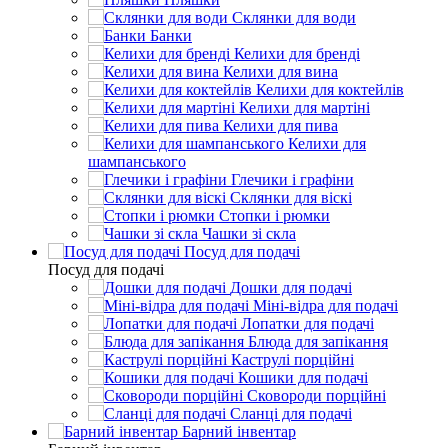
Склянки для води
Банки
Келихи для бренді
Келихи для вина
Келихи для коктейлів
Келихи для мартіні
Келихи для пива
Келихи для
шампанського
Глечики і графіни
Склянки для віскі
Стопки і рюмки
Чашки зі скла
Посуд для подачі
Посуд для подачі
Дошки для подачі
Міні-відра для подачі
Лопатки для подачі
Блюда для запікання
Каструлі порційні
Кошики для подачі
Сковороди порційні
Сланці для подачі
Барний інвентар