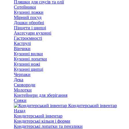
Пляшки для соусів та олії
Сотейники
Кухонні ложки
Мірний посуд
Дошки обробні
Пінцети і щипці
Аксесуари кухонні
Гастроємності
Каструлі
Вінчики
Кухонні вилки
Кухонні лопатки
Кухонні ножі
Кухонні щипці
Черпаки
Дека
Сковороди
Молотки
Контейнери для зберігання
Совки
Кондитерський інвентар
Назад
Кондитерський інвентар
Кондитерські кільця і форми
Кондитерські лопатки та пензлики