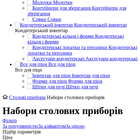
Молотки
Контейнери для
зберігання
Совки
Кондитерський інвентар
Кондитерський інвентар
Кондитерські
кільця і форми
Кондитерські
лопатки та пензлики
Аксесуари кондитерські
Все для піци
Все для піци
Інвентар для піци
Форми для піци
Щітки для печі
Столові прибори
Набори столових приборів
Набори столових приборів
Фільтр
За популярністю
За алфавітом
За ціною
Підбір параметрів
Ціна