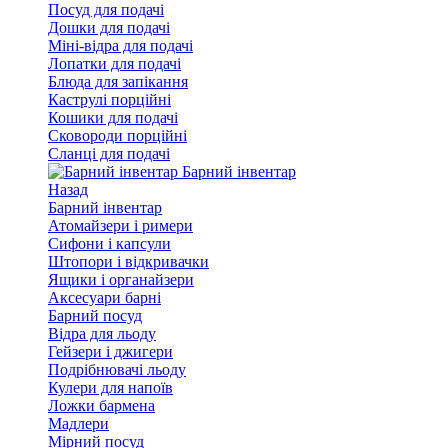
Посуд для подачі
Дошки для подачі
Міні-відра для подачі
Лопатки для подачі
Блюда для запікання
Каструлі порційні
Кошики для подачі
Сковороди порційні
Сланці для подачі
Барний інвентар
Назад
Барний інвентар
Атомайзери і римери
Сифони і капсули
Штопори і відкривачки
Ящики і органайзери
Аксесуари барні
Барний посуд
Відра для льоду
Гейзери і джигери
Подрібнювачі льоду
Кулери для напоїв
Ложки бармена
Мадлери
Мірний посуд