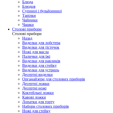
Блюда
Блюдця
Супниці і бульйонниці
Тарілки
Чайники
Чашки
Столові прибори
Столові прибори
Назад
Виделки для лобстера
Виделки для тістечок
Ножі для масла
Палички для їжі
Виделки для равликів
Виделки для стейку
Виделки для устриць
Десертні виделки
Органайзери для столових приборів
Десертні ложки
Десертні ножі
Коктейльні ложки
Кавові ложки
Лопатки для торту
Набори столових приборів
Ножі для стейку