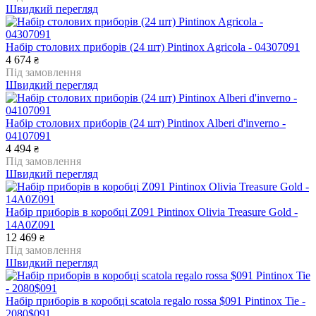
Швидкий перегляд
Набір столових приборів (24 шт) Pintinox Agricola - 04307091
4 674
₴
Під замовлення
Швидкий перегляд
Набір столових приборів (24 шт) Pintinox Alberi d'inverno -
04107091
4 494
₴
Під замовлення
Швидкий перегляд
Набір приборів в коробці Z091 Pintinox Olivia Treasure Gold -
14A0Z091
12 469
₴
Під замовлення
Швидкий перегляд
Набір приборів в коробці scatola regalo rossa $091 Pintinox Tie -
2080$091