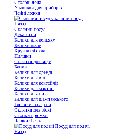
Столові ножі
Упаковки для приборів
Чайні ложки
Скляний посуд
Назад
Скляний посуд
Декантери
Келихи для коньяку
Келихи шале
Кружки зі скла
Пляшки
Склянки для води
Банки
Келихи для бренді
Келихи для вина
Келихи для коктейлів
Келихи для мартіні
Келихи для пива
Келихи для шампанського
Глечики і графіни
Склянки для віскі
Стопки і рюмки
Чашки зі скла
Посуд для подачі
Назад