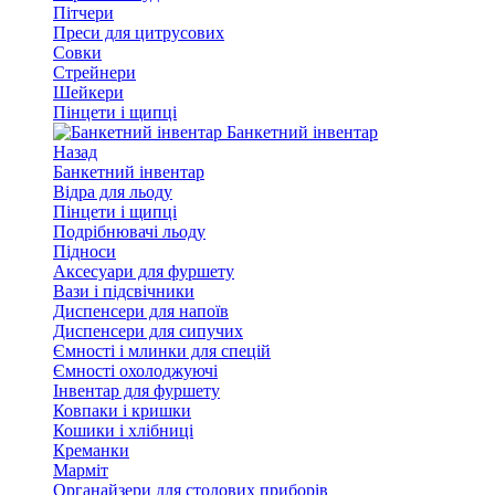
Пітчери
Преси для цитрусових
Совки
Стрейнери
Шейкери
Пінцети і щипці
Банкетний інвентар
Назад
Банкетний інвентар
Відра для льоду
Пінцети і щипці
Подрібнювачі льоду
Підноси
Аксесуари для фуршету
Вази і підсвічники
Диспенсери для напоїв
Диспенсери для сипучих
Ємності і млинки для спецій
Ємності охолоджуючі
Інвентар для фуршету
Ковпаки і кришки
Кошики і хлібниці
Креманки
Марміт
Органайзери для столових приборів