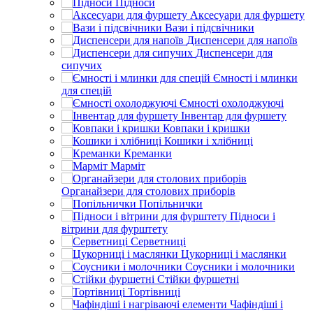
Підноси
Аксесуари для фуршету
Вази і підсвічники
Диспенсери для напоїв
Диспенсери для
сипучих
Ємності і млинки
для спецій
Ємності охолоджуючі
Інвентар для фуршету
Ковпаки і кришки
Кошики і хлібниці
Креманки
Марміт
Органайзери для столових приборів
Попільнички
Підноси і
вітрини для фурштету
Серветниці
Цукорниці і маслянки
Соусники і молочники
Стійки фуршетні
Тортівниці
Чафіндіші і