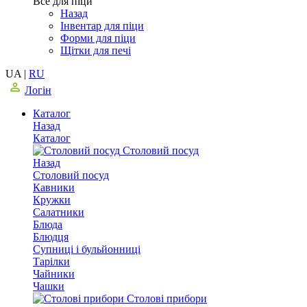
Все для піци
Назад
Інвентар для піци
Форми для піци
Щітки для печі
UA
|
RU
Логін
Каталог
Назад
Каталог
Столовий посуд
Назад
Столовий посуд
Кавники
Кружки
Салатники
Блюда
Блюдця
Супниці і бульйонниці
Тарілки
Чайники
Чашки
Столові прибори