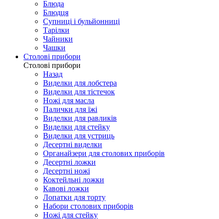
Блюда
Блюдця
Супниці і бульйонниці
Тарілки
Чайники
Чашки
Столові прибори
Столові прибори
Назад
Виделки для лобстера
Виделки для тістечок
Ножі для масла
Палички для їжі
Виделки для равликів
Виделки для стейку
Виделки для устриць
Десертні виделки
Органайзери для столових приборів
Десертні ложки
Десертні ножі
Коктейльні ложки
Кавові ложки
Лопатки для торту
Набори столових приборів
Ножі для стейку