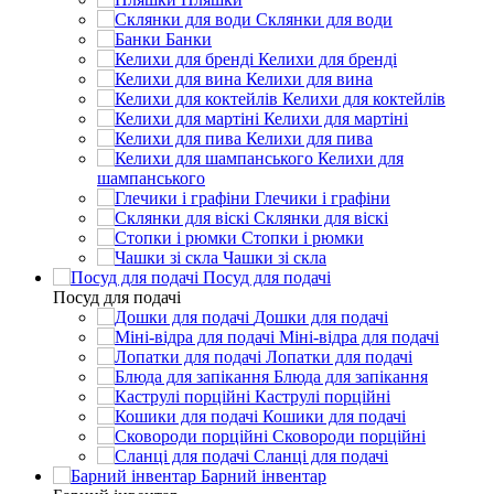
Склянки для води
Банки
Келихи для бренді
Келихи для вина
Келихи для коктейлів
Келихи для мартіні
Келихи для пива
Келихи для
шампанського
Глечики і графіни
Склянки для віскі
Стопки і рюмки
Чашки зі скла
Посуд для подачі
Посуд для подачі
Дошки для подачі
Міні-відра для подачі
Лопатки для подачі
Блюда для запікання
Каструлі порційні
Кошики для подачі
Сковороди порційні
Сланці для подачі
Барний інвентар