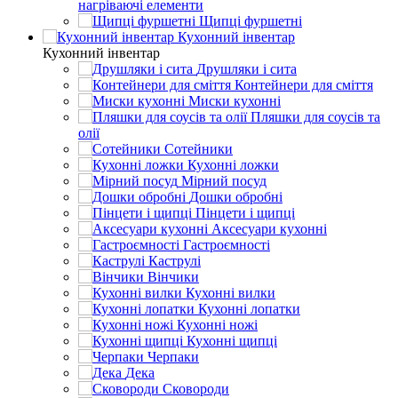
нагріваючі елементи
Щипці фуршетні
Кухонний інвентар
Кухонний інвентар
Друшляки і сита
Контейнери для сміття
Миски кухонні
Пляшки для соусів та
олії
Сотейники
Кухонні ложки
Мірний посуд
Дошки обробні
Пінцети і щипці
Аксесуари кухонні
Гастроємності
Каструлі
Вінчики
Кухонні вилки
Кухонні лопатки
Кухонні ножі
Кухонні щипці
Черпаки
Дека
Сковороди