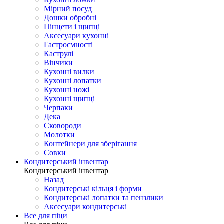
Мірний посуд
Дошки обробні
Пінцети і щипці
Аксесуари кухонні
Гастроємності
Каструлі
Вінчики
Кухонні вилки
Кухонні лопатки
Кухонні ножі
Кухонні щипці
Черпаки
Дека
Сковороди
Молотки
Контейнери для зберігання
Совки
Кондитерський інвентар
Кондитерський інвентар
Назад
Кондитерські кільця і форми
Кондитерські лопатки та пензлики
Аксесуари кондитерські
Все для піци