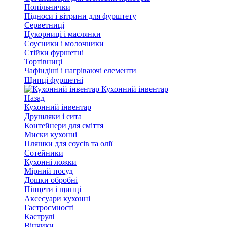
Попільнички
Підноси і вітрини для фурштету
Серветниці
Цукорниці і маслянки
Соусники і молочники
Стійки фуршетні
Тортівниці
Чафіндіші і нагріваючі елементи
Щипці фуршетні
Кухонний інвентар
Назад
Кухонний інвентар
Друшляки і сита
Контейнери для сміття
Миски кухонні
Пляшки для соусів та олії
Сотейники
Кухонні ложки
Мірний посуд
Дошки обробні
Пінцети і щипці
Аксесуари кухонні
Гастроємності
Каструлі
Вінчики