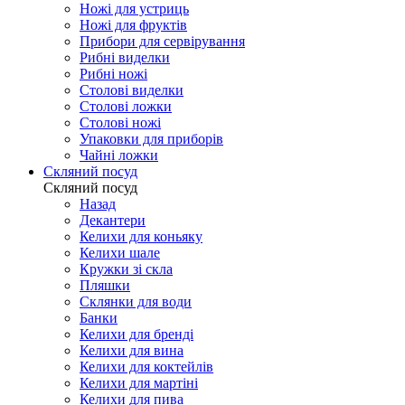
Ножі для устриць
Ножі для фруктів
Прибори для сервірування
Рибні виделки
Рибні ножі
Столові виделки
Столові ложки
Столові ножі
Упаковки для приборів
Чайні ложки
Скляний посуд
Скляний посуд
Назад
Декантери
Келихи для коньяку
Келихи шале
Кружки зі скла
Пляшки
Склянки для води
Банки
Келихи для бренді
Келихи для вина
Келихи для коктейлів
Келихи для мартіні
Келихи для пива