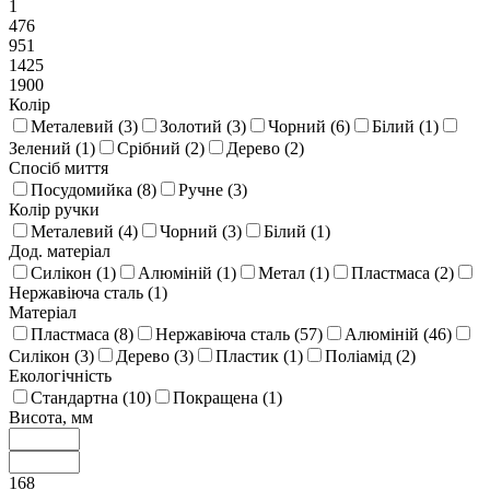
1
476
951
1425
1900
Колір
Металевий (
3
)
Золотий (
3
)
Чорний (
6
)
Білий (
1
)
Зелений (
1
)
Срібний (
2
)
Дерево (
2
)
Спосіб миття
Посудомийка (
8
)
Ручне (
3
)
Колір ручки
Металевий (
4
)
Чорний (
3
)
Білий (
1
)
Дод. матеріал
Силікон (
1
)
Алюміній (
1
)
Метал (
1
)
Пластмаса (
2
)
Нержавіюча сталь (
1
)
Матеріал
Пластмаса (
8
)
Нержавіюча сталь (
57
)
Алюміній (
46
)
Силікон (
3
)
Дерево (
3
)
Пластик (
1
)
Поліамід (
2
)
Екологічність
Стандартна (
10
)
Покращена (
1
)
Висота, мм
168