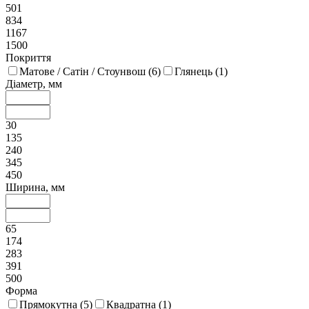
501
834
1167
1500
Покриття
Матове / Сатін / Стоунвош (
6
)
Глянець (
1
)
Діаметр, мм
30
135
240
345
450
Ширина, мм
65
174
283
391
500
Форма
Прямокутна (
5
)
Квадратна (
1
)