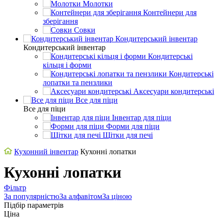
Молотки
Контейнери для
зберігання
Совки
Кондитерський інвентар
Кондитерський інвентар
Кондитерські
кільця і форми
Кондитерські
лопатки та пензлики
Аксесуари кондитерські
Все для піци
Все для піци
Інвентар для піци
Форми для піци
Щітки для печі
Кухонний інвентар
Кухонні лопатки
Кухонні лопатки
Фільтр
За популярністю
За алфавітом
За ціною
Підбір параметрів
Ціна