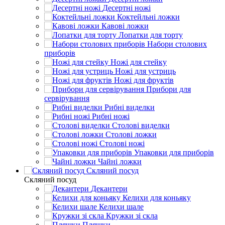
Десертні ножі
Коктейльні ложки
Кавові ложки
Лопатки для торту
Набори столових
приборів
Ножі для стейку
Ножі для устриць
Ножі для фруктів
Прибори для
сервірування
Рибні виделки
Рибні ножі
Столові виделки
Столові ложки
Столові ножі
Упаковки для приборів
Чайні ложки
Скляний посуд
Скляний посуд
Декантери
Келихи для коньяку
Келихи шале
Кружки зі скла
Пляшки