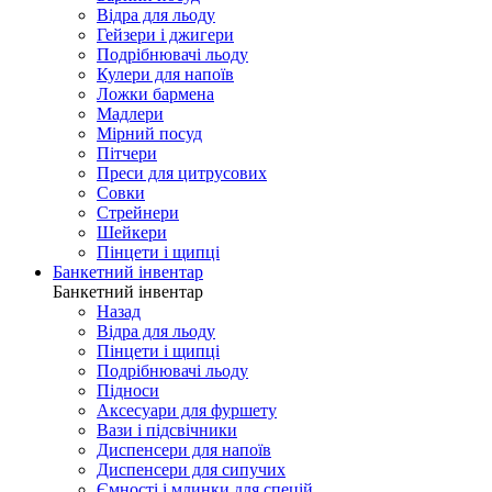
Відра для льоду
Гейзери і джигери
Подрібнювачі льоду
Кулери для напоїв
Ложки бармена
Мадлери
Мірний посуд
Пітчери
Преси для цитрусових
Совки
Стрейнери
Шейкери
Пінцети і щипці
Банкетний інвентар
Банкетний інвентар
Назад
Відра для льоду
Пінцети і щипці
Подрібнювачі льоду
Підноси
Аксесуари для фуршету
Вази і підсвічники
Диспенсери для напоїв
Диспенсери для сипучих
Ємності і млинки для спецій