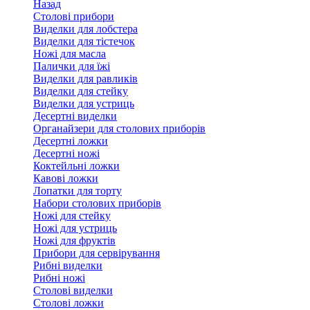
Назад
Столові прибори
Виделки для лобстера
Виделки для тістечок
Ножі для масла
Палички для їжі
Виделки для равликів
Виделки для стейку
Виделки для устриць
Десертні виделки
Органайзери для столових приборів
Десертні ложки
Десертні ножі
Коктейльні ложки
Кавові ложки
Лопатки для торту
Набори столових приборів
Ножі для стейку
Ножі для устриць
Ножі для фруктів
Прибори для сервірування
Рибні виделки
Рибні ножі
Столові виделки
Столові ложки