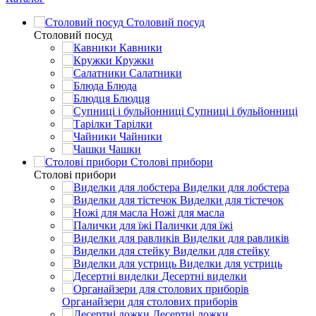
Столовий посуд
Столовий посуд
Кавники
Кружки
Салатники
Блюда
Блюдця
Супниці і бульйонниці
Тарілки
Чайники
Чашки
Столові прибори
Столові прибори
Виделки для лобстера
Виделки для тістечок
Ножі для масла
Палички для їжі
Виделки для равликів
Виделки для стейку
Виделки для устриць
Десертні виделки
Органайзери для столових приборів
Десертні ложки