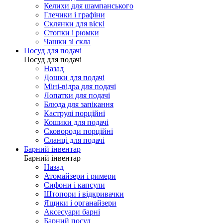
Келихи для шампанського
Глечики і графіни
Склянки для віскі
Стопки і рюмки
Чашки зі скла
Посуд для подачі
Посуд для подачі
Назад
Дошки для подачі
Міні-відра для подачі
Лопатки для подачі
Блюда для запікання
Каструлі порційні
Кошики для подачі
Сковороди порційні
Сланці для подачі
Барний інвентар
Барний інвентар
Назад
Атомайзери і римери
Сифони і капсули
Штопори і відкривачки
Ящики і органайзери
Аксесуари барні
Барний посуд