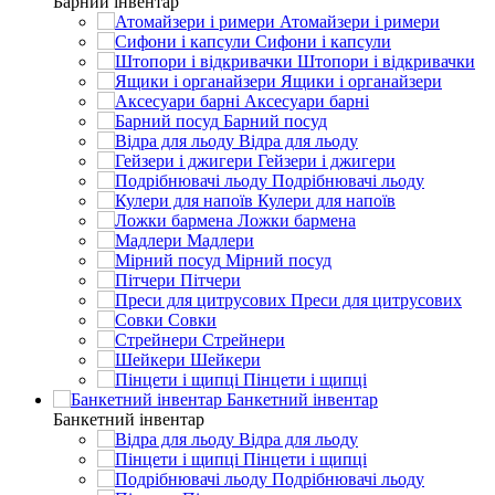
Барний інвентар
Атомайзери і римери
Сифони і капсули
Штопори і відкривачки
Ящики і органайзери
Аксесуари барні
Барний посуд
Відра для льоду
Гейзери і джигери
Подрібнювачі льоду
Кулери для напоїв
Ложки бармена
Мадлери
Мірний посуд
Пітчери
Преси для цитрусових
Совки
Стрейнери
Шейкери
Пінцети і щипці
Банкетний інвентар
Банкетний інвентар
Відра для льоду
Пінцети і щипці
Подрібнювачі льоду