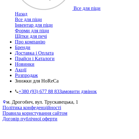
Все для піци
Назад
Все для піци
Інвентар для піци
Форми для піци
Щітки для печі
Про компанію
Бренди
Доставка і Оплата
Прайси і Каталоги
Новинки
Акції
Розпродаж
Знижки для HoReCa
+38‎0 (93) 677 88 83
Замовити дзвінок
м. Дрогобич, вул. Трускавецька, 1
Політика конфеденційності
Правила користування сайтом
Договір публічної оферти