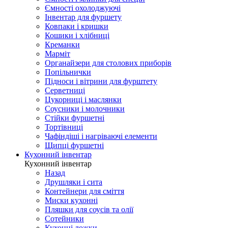
Ємності охолоджуючі
Інвентар для фуршету
Ковпаки і кришки
Кошики і хлібниці
Креманки
Марміт
Органайзери для столових приборів
Попільнички
Підноси і вітрини для фурштету
Серветниці
Цукорниці і маслянки
Соусники і молочники
Стійки фуршетні
Тортівниці
Чафіндіші і нагріваючі елементи
Щипці фуршетні
Кухонний інвентар
Кухонний інвентар
Назад
Друшляки і сита
Контейнери для сміття
Миски кухонні
Пляшки для соусів та олії
Сотейники
Кухонні ложки