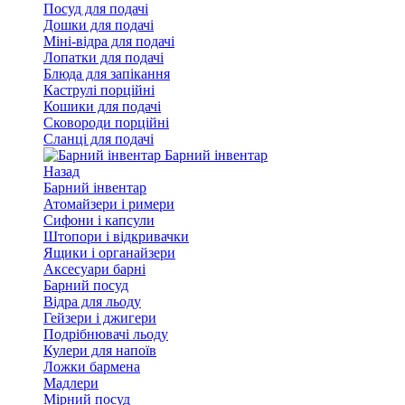
Посуд для подачі
Дошки для подачі
Міні-відра для подачі
Лопатки для подачі
Блюда для запікання
Каструлі порційні
Кошики для подачі
Сковороди порційні
Сланці для подачі
Барний інвентар
Назад
Барний інвентар
Атомайзери і римери
Сифони і капсули
Штопори і відкривачки
Ящики і органайзери
Аксесуари барні
Барний посуд
Відра для льоду
Гейзери і джигери
Подрібнювачі льоду
Кулери для напоїв
Ложки бармена
Мадлери
Мірний посуд