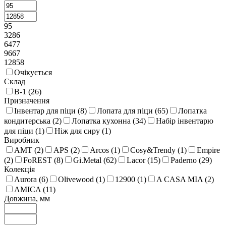
95
3286
6477
9667
12858
Очікується
Склад
В-1 (
26
)
Призначення
Інвентар для піци (
8
)
Лопата для піци (
65
)
Лопатка
кондитерська (
2
)
Лопатка кухонна (
34
)
Набір інвентарю
для піци (
1
)
Ніж для сиру (
1
)
Виробник
AMT (
2
)
APS (
2
)
Arcos (
1
)
Cosy&Trendy (
1
)
Empire
(
2
)
FoREST (
8
)
Gi.Metal (
62
)
Lacor (
15
)
Paderno (
29
)
Колекція
Aurora (
6
)
Olivewood (
1
)
12900 (
1
)
A CASA MIA (
2
)
AMICA (
11
)
Довжина, мм