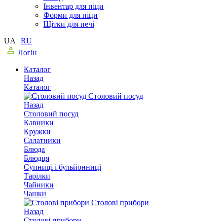
Інвентар для піци
Форми для піци
Щітки для печі
UA
|
RU
Логін
Каталог
Назад
Каталог
Столовий посуд
Назад
Столовий посуд
Кавники
Кружки
Салатники
Блюда
Блюдця
Супниці і бульйонниці
Тарілки
Чайники
Чашки
Столові прибори
Назад
Столові прибори