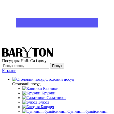
Посуд для HoReCa і дому
Пошук
Каталог
Столовий посуд
Столовий посуд
Кавники
Кружки
Салатники
Блюда
Блюдця
Супниці і бульйонниці