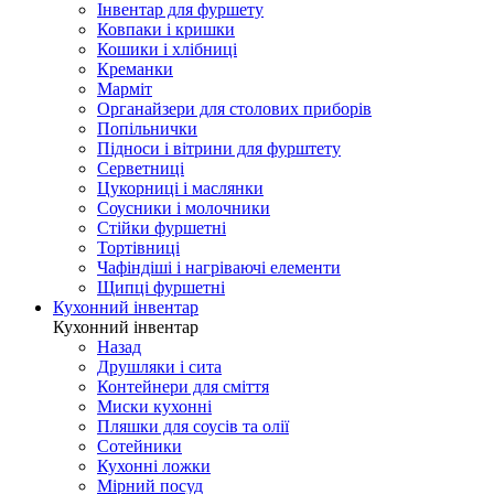
Інвентар для фуршету
Ковпаки і кришки
Кошики і хлібниці
Креманки
Марміт
Органайзери для столових приборів
Попільнички
Підноси і вітрини для фурштету
Серветниці
Цукорниці і маслянки
Соусники і молочники
Стійки фуршетні
Тортівниці
Чафіндіші і нагріваючі елементи
Щипці фуршетні
Кухонний інвентар
Кухонний інвентар
Назад
Друшляки і сита
Контейнери для сміття
Миски кухонні
Пляшки для соусів та олії
Сотейники
Кухонні ложки
Мірний посуд