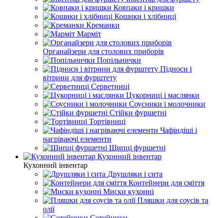
Ковпаки і кришки
Кошики і хлібниці
Креманки
Марміт
Органайзери для столових приборів
Попільнички
Підноси і
вітрини для фурштету
Серветниці
Цукорниці і маслянки
Соусники і молочники
Стійки фуршетні
Тортівниці
Чафіндіші і
нагріваючі елементи
Щипці фуршетні
Кухонний інвентар
Кухонний інвентар
Друшляки і сита
Контейнери для сміття
Миски кухонні
Пляшки для соусів та
олії
Сотейники