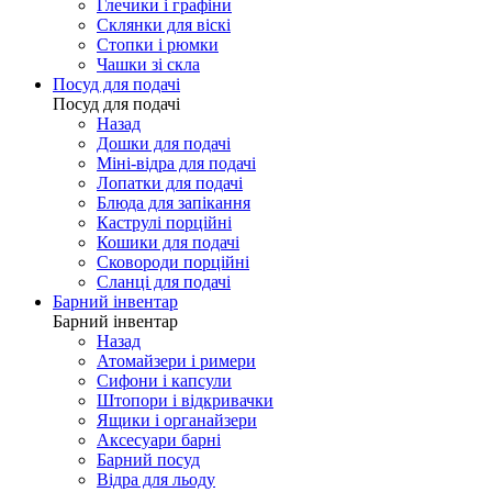
Глечики і графіни
Склянки для віскі
Стопки і рюмки
Чашки зі скла
Посуд для подачі
Посуд для подачі
Назад
Дошки для подачі
Міні-відра для подачі
Лопатки для подачі
Блюда для запікання
Каструлі порційні
Кошики для подачі
Сковороди порційні
Сланці для подачі
Барний інвентар
Барний інвентар
Назад
Атомайзери і римери
Сифони і капсули
Штопори і відкривачки
Ящики і органайзери
Аксесуари барні
Барний посуд
Відра для льоду