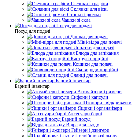
Глечики і графіни
Склянки для віскі
Стопки і рюмки
Чашки зі скла
Посуд для подачі
Посуд для подачі
Дошки для подачі
Міні-відра для подачі
Лопатки для подачі
Блюда для запікання
Каструлі порційні
Кошики для подачі
Сковороди порційні
Сланці для подачі
Барний інвентар
Барний інвентар
Атомайзери і римери
Сифони і капсули
Штопори і відкривачки
Ящики і органайзери
Аксесуари барні
Барний посуд
Відра для льоду
Гейзери і джигери
Подрібнювачі льоду