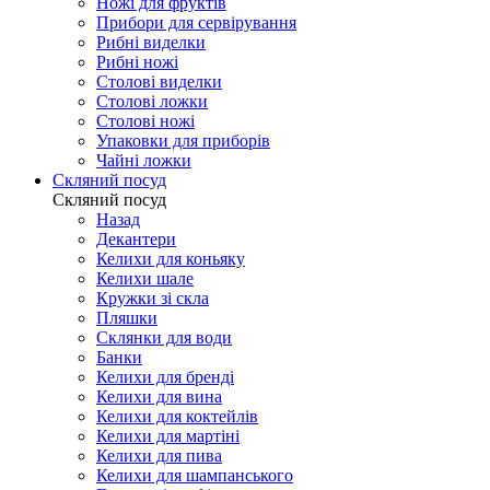
Ножі для фруктів
Прибори для сервірування
Рибні виделки
Рибні ножі
Столові виделки
Столові ложки
Столові ножі
Упаковки для приборів
Чайні ложки
Скляний посуд
Скляний посуд
Назад
Декантери
Келихи для коньяку
Келихи шале
Кружки зі скла
Пляшки
Склянки для води
Банки
Келихи для бренді
Келихи для вина
Келихи для коктейлів
Келихи для мартіні
Келихи для пива
Келихи для шампанського