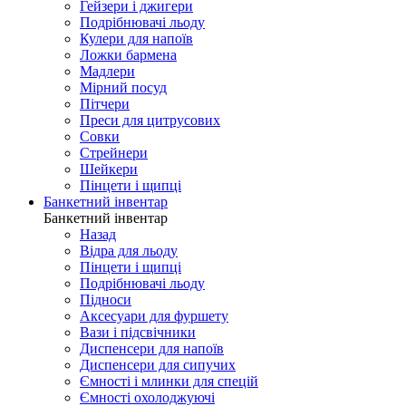
Гейзери і джигери
Подрібнювачі льоду
Кулери для напоїв
Ложки бармена
Мадлери
Мірний посуд
Пітчери
Преси для цитрусових
Совки
Стрейнери
Шейкери
Пінцети і щипці
Банкетний інвентар
Банкетний інвентар
Назад
Відра для льоду
Пінцети і щипці
Подрібнювачі льоду
Підноси
Аксесуари для фуршету
Вази і підсвічники
Диспенсери для напоїв
Диспенсери для сипучих
Ємності і млинки для спецій
Ємності охолоджуючі