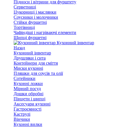
Підноси і вітрини для фурштету
Серветниці
Цукорниці і маслянки
Соусники і молочники
Стійки фуршетні
Тортівниці
Чафіндіші і нагріваючі елементи
Щипці фуршетні
Кухонний інвентар
Назад
Кухонний інвентар
Друшляки і сита
Контейнери для сміття
Миски кухонні
Пляшки для соусів та олії
Сотейники
Кухонні ложки
Мірний посуд
Дошки обробні
Пінцети і щипці
Аксесуари кухонні
Гастроємності
Каструлі
Вінчики
Кухонні вилки