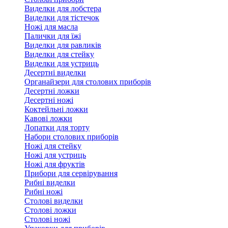
Виделки для лобстера
Виделки для тістечок
Ножі для масла
Палички для їжі
Виделки для равликів
Виделки для стейку
Виделки для устриць
Десертні виделки
Органайзери для столових приборів
Десертні ложки
Десертні ножі
Коктейльні ложки
Кавові ложки
Лопатки для торту
Набори столових приборів
Ножі для стейку
Ножі для устриць
Ножі для фруктів
Прибори для сервірування
Рибні виделки
Рибні ножі
Столові виделки
Столові ложки
Столові ножі