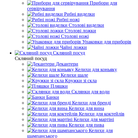
Прибори для
сервірування
Рибні виделки
Рибні ножі
Столові виделки
Столові ложки
Столові ножі
Упаковки для приборів
Чайні ложки
Скляний посуд
Скляний посуд
Декантери
Келихи для коньяку
Келихи шале
Кружки зі скла
Пляшки
Склянки для води
Банки
Келихи для бренді
Келихи для вина
Келихи для коктейлів
Келихи для мартіні
Келихи для пива
Келихи для
шампанського