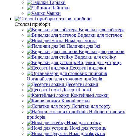
Тарілки
Чайники
Чашки
Столові прибори
Столові прибори
Виделки для лобстера
Виделки для тістечок
Ножі для масла
Палички для їжі
Виделки для равликів
Виделки для стейку
Виделки для устриць
Десертні виделки
Органайзери для столових приборів
Десертні ложки
Десертні ножі
Коктейльні ложки
Кавові ложки
Лопатки для торту
Набори столових
приборів
Ножі для стейку
Ножі для устриць
Ножі для фруктів