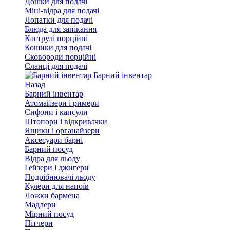
Дошки для подачі
Міні-відра для подачі
Лопатки для подачі
Блюда для запікання
Каструлі порційні
Кошики для подачі
Сковороди порційні
Сланці для подачі
Барний інвентар
Назад
Барний інвентар
Атомайзери і римери
Сифони і капсули
Штопори і відкривачки
Ящики і органайзери
Аксесуари барні
Барний посуд
Відра для льоду
Гейзери і джигери
Подрібнювачі льоду
Кулери для напоїв
Ложки бармена
Мадлери
Мірний посуд
Пітчери