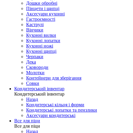
Дошки обробні
Пінцети і щипці
Аксесуари кухонні
Гастроємності
Каструлі
Вінчики
Кухонні вилки
Кухонні лопатки
Кухонні ножі
Кухонні щипці
Черпаки
Дека
Сковороди
Молотки
Контейнери для зберігання
Совки
Кондитерський інвентар
Кондитерський інвентар
Назад
Кондитерські кільця і форми
Кондитерські лопатки та пензлики
Аксесуари кондитерські
Все для піци
Все для піци
Назад