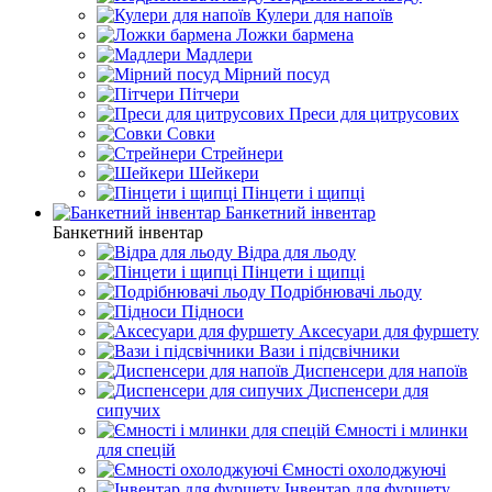
Кулери для напоїв
Ложки бармена
Мадлери
Мірний посуд
Пітчери
Преси для цитрусових
Совки
Стрейнери
Шейкери
Пінцети і щипці
Банкетний інвентар
Банкетний інвентар
Відра для льоду
Пінцети і щипці
Подрібнювачі льоду
Підноси
Аксесуари для фуршету
Вази і підсвічники
Диспенсери для напоїв
Диспенсери для
сипучих
Ємності і млинки
для спецій
Ємності охолоджуючі
Інвентар для фуршету