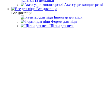
лопатки та пензлики
Аксесуари кондитерські
Все для піци
Все для піци
Інвентар для піци
Форми для піци
Щітки для печі
Барний інвентар
Атомайзери і римери
Атомайзери і римери
Фільтр
За популярністю
За алфавітом
За ціною
Підбір параметрів
Виробник
APS (
1
)
Колір
Чорний (
1
)
Спосіб миття
Ручне (
1
)
Матеріал
ABC пластик (
1
)
Швидкий перегляд