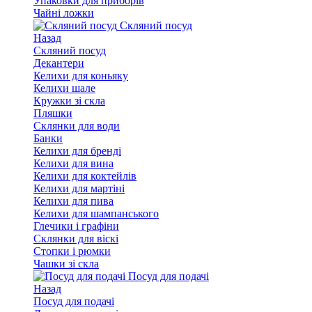
Упаковки для приборів
Чайні ложки
Скляний посуд
Назад
Скляний посуд
Декантери
Келихи для коньяку
Келихи шале
Кружки зі скла
Пляшки
Склянки для води
Банки
Келихи для бренді
Келихи для вина
Келихи для коктейлів
Келихи для мартіні
Келихи для пива
Келихи для шампанського
Глечики і графіни
Склянки для віскі
Стопки і рюмки
Чашки зі скла
Посуд для подачі
Назад
Посуд для подачі