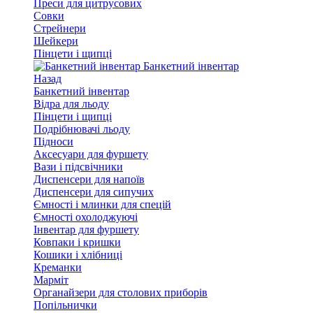
Преси для цитрусових
Совки
Стрейнери
Шейкери
Пінцети і щипці
Банкетний інвентар
Назад
Банкетний інвентар
Відра для льоду
Пінцети і щипці
Подрібнювачі льоду
Підноси
Аксесуари для фуршету
Вази і підсвічники
Диспенсери для напоїв
Диспенсери для сипучих
Ємності і млинки для спецій
Ємності охолоджуючі
Інвентар для фуршету
Ковпаки і кришки
Кошики і хлібниці
Креманки
Марміт
Органайзери для столових приборів
Попільнички