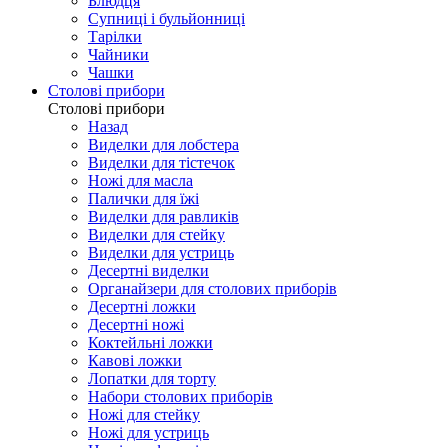
Блюдця
Супниці і бульйонниці
Тарілки
Чайники
Чашки
Столові прибори
Столові прибори
Назад
Виделки для лобстера
Виделки для тістечок
Ножі для масла
Палички для їжі
Виделки для равликів
Виделки для стейку
Виделки для устриць
Десертні виделки
Органайзери для столових приборів
Десертні ложки
Десертні ножі
Коктейльні ложки
Кавові ложки
Лопатки для торту
Набори столових приборів
Ножі для стейку
Ножі для устриць