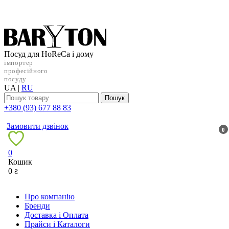
Посуд для HoReCa і дому
імпортер
професійного
посуду
UA
|
RU
Пошук
+38‎0 (93) 677 88 83
Замовити дзвінок
0
0
Кошик
0
₴
Про компанію
Бренди
Доставка і Оплата
Прайси і Каталоги