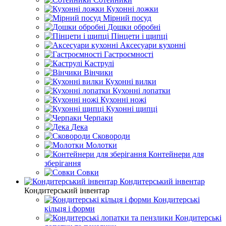
Кухонні ложки
Мірний посуд
Дошки обробні
Пінцети і щипці
Аксесуари кухонні
Гастроємності
Каструлі
Вінчики
Кухонні вилки
Кухонні лопатки
Кухонні ножі
Кухонні щипці
Черпаки
Дека
Сковороди
Молотки
Контейнери для
зберігання
Совки
Кондитерський інвентар
Кондитерський інвентар
Кондитерські
кільця і форми
Кондитерські