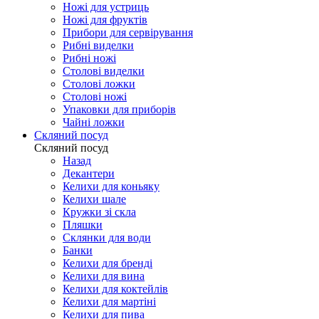
Ножі для устриць
Ножі для фруктів
Прибори для сервірування
Рибні виделки
Рибні ножі
Столові виделки
Столові ложки
Столові ножі
Упаковки для приборів
Чайні ложки
Скляний посуд
Скляний посуд
Назад
Декантери
Келихи для коньяку
Келихи шале
Кружки зі скла
Пляшки
Склянки для води
Банки
Келихи для бренді
Келихи для вина
Келихи для коктейлів
Келихи для мартіні
Келихи для пива