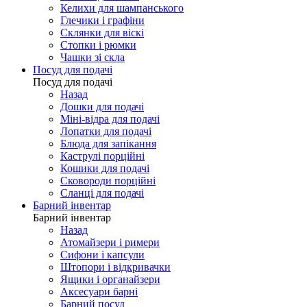
Келихи для шампанського
Глечики і графіни
Склянки для віскі
Стопки і рюмки
Чашки зі скла
Посуд для подачі
Посуд для подачі
Назад
Дошки для подачі
Міні-відра для подачі
Лопатки для подачі
Блюда для запікання
Каструлі порційні
Кошики для подачі
Сковороди порційні
Сланці для подачі
Барний інвентар
Барний інвентар
Назад
Атомайзери і римери
Сифони і капсули
Штопори і відкривачки
Ящики і органайзери
Аксесуари барні
Барний посуд