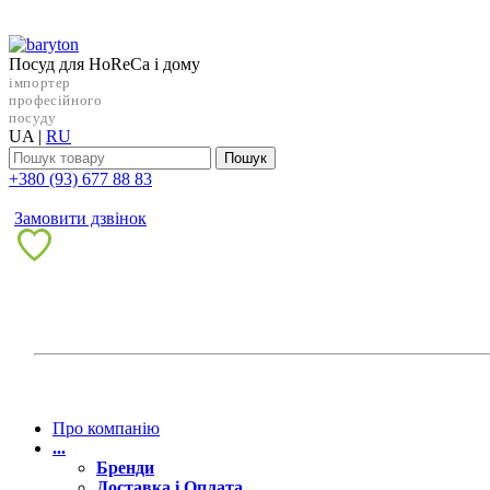
Посуд для HoReCa і дому
імпортер
професійного
посуду
UA
|
RU
Пошук
+38‎0 (93) 677 88 83
Замовити дзвінок
Про компанію
...
Бренди
Доставка і Оплата