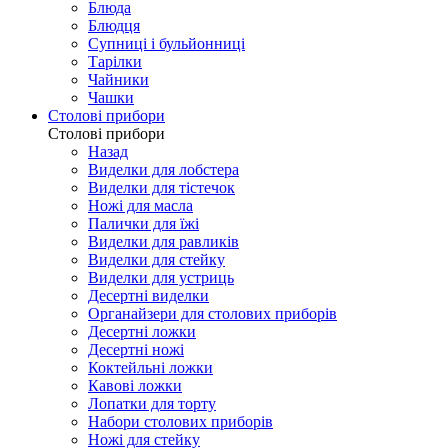
Блюда
Блюдця
Супниці і бульйонниці
Тарілки
Чайники
Чашки
Столові прибори
Столові прибори
Назад
Виделки для лобстера
Виделки для тістечок
Ножі для масла
Палички для їжі
Виделки для равликів
Виделки для стейку
Виделки для устриць
Десертні виделки
Органайзери для столових приборів
Десертні ложки
Десертні ножі
Коктейльні ложки
Кавові ложки
Лопатки для торту
Набори столових приборів
Ножі для стейку