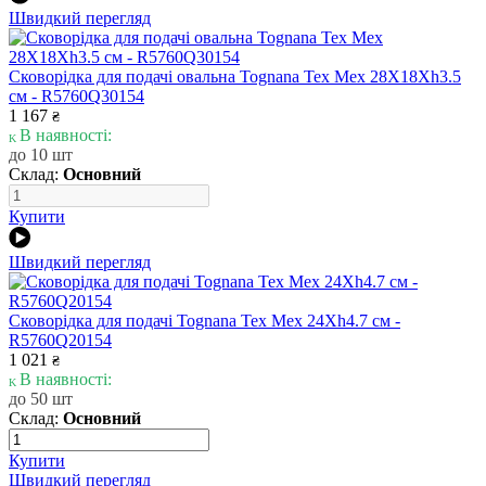
Швидкий перегляд
Сковорідка для подачі овальна Tognana Tex Mex 28X18Xh3.5
см - R5760Q30154
1 167
₴
В наявності:
до 10 шт
Склад:
Основний
Купити
Швидкий перегляд
Сковорідка для подачі Tognana Tex Mex 24Xh4.7 см -
R5760Q20154
1 021
₴
В наявності:
до 50 шт
Склад:
Основний
Купити
Швидкий перегляд