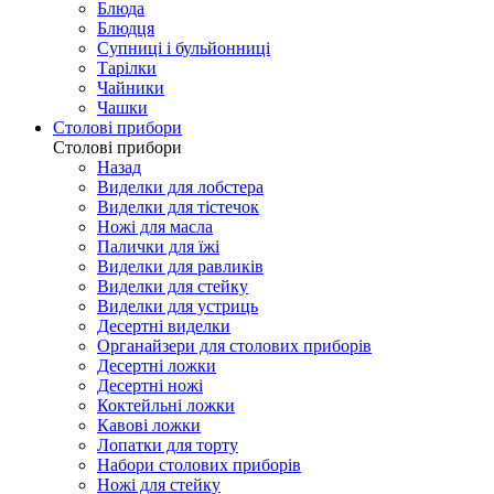
Блюда
Блюдця
Супниці і бульйонниці
Тарілки
Чайники
Чашки
Столові прибори
Столові прибори
Назад
Виделки для лобстера
Виделки для тістечок
Ножі для масла
Палички для їжі
Виделки для равликів
Виделки для стейку
Виделки для устриць
Десертні виделки
Органайзери для столових приборів
Десертні ложки
Десертні ножі
Коктейльні ложки
Кавові ложки
Лопатки для торту
Набори столових приборів
Ножі для стейку