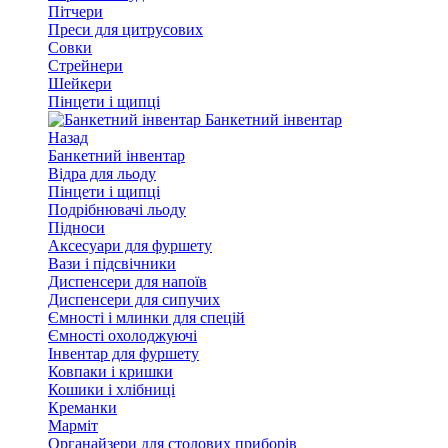
Пітчери
Преси для цитрусових
Совки
Стрейнери
Шейкери
Пінцети і щипці
Банкетний інвентар
Назад
Банкетний інвентар
Відра для льоду
Пінцети і щипці
Подрібнювачі льоду
Підноси
Аксесуари для фуршету
Вази і підсвічники
Диспенсери для напоїв
Диспенсери для сипучих
Ємності і млинки для спецій
Ємності охолоджуючі
Інвентар для фуршету
Ковпаки і кришки
Кошики і хлібниці
Креманки
Марміт
Органайзери для столових приборів