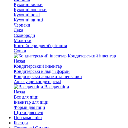
Кухонні вилки
Кухонні лопатки
Кухонні ножі
Кухонні щипці
Черпаки
Дека
Сковороди
Молотки
Контейнери для зберігання
Совки
Кондитерський інвентар
Назад
Кондитерський інвентар
Кондитерські кільця і форми
Кондитерські лопатки та пензлики
Аксесуари кондитерські
Все для піци
Назад
Все для піци
Інвентар для піци
Форми для піци
Щітки для печі
Про компанію
Бренди
Доставка і Оплата