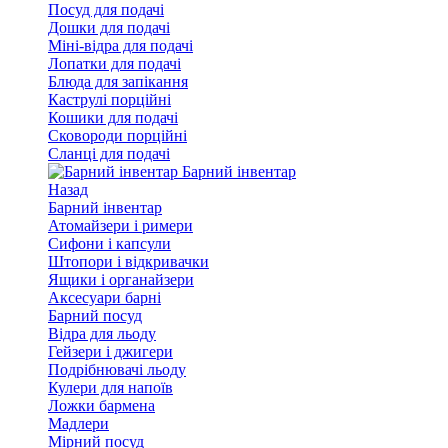
Посуд для подачі
Дошки для подачі
Міні-відра для подачі
Лопатки для подачі
Блюда для запікання
Каструлі порційні
Кошики для подачі
Сковороди порційні
Сланці для подачі
Барний інвентар
Назад
Барний інвентар
Атомайзери і римери
Сифони і капсули
Штопори і відкривачки
Ящики і органайзери
Аксесуари барні
Барний посуд
Відра для льоду
Гейзери і джигери
Подрібнювачі льоду
Кулери для напоїв
Ложки бармена
Мадлери
Мірний посуд