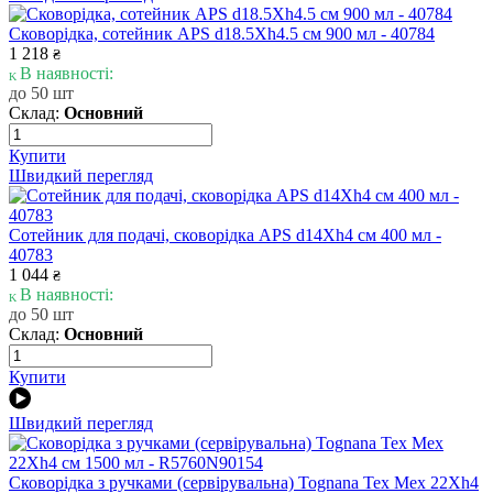
Сковорідка, сотейник APS d18.5Xh4.5 см 900 мл - 40784
1 218
₴
В наявності:
до 50 шт
Склад:
Основний
Купити
Швидкий перегляд
Сотейник для подачі, сковорідка APS d14Xh4 см 400 мл -
40783
1 044
₴
В наявності:
до 50 шт
Склад:
Основний
Купити
Швидкий перегляд
Сковорідка з ручками (сервірувальна) Tognana Tex Mex 22Xh4