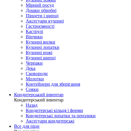
Мірний посуд
Дошки обробні
Пінцети і щипці
Аксесуари кухонні
Гастроємності
Каструлі
Вінчики
Кухонні вилки
Кухонні лопатки
Кухонні ножі
Кухонні щипці
Черпаки
Дека
Сковороди
Молотки
Контейнери для зберігання
Совки
Кондитерський інвентар
Кондитерський інвентар
Назад
Кондитерські кільця і форми
Кондитерські лопатки та пензлики
Аксесуари кондитерські
Все для піци