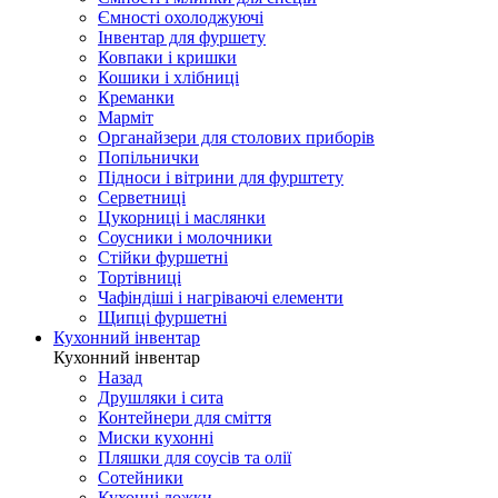
Ємності охолоджуючі
Інвентар для фуршету
Ковпаки і кришки
Кошики і хлібниці
Креманки
Марміт
Органайзери для столових приборів
Попільнички
Підноси і вітрини для фурштету
Серветниці
Цукорниці і маслянки
Соусники і молочники
Стійки фуршетні
Тортівниці
Чафіндіші і нагріваючі елементи
Щипці фуршетні
Кухонний інвентар
Кухонний інвентар
Назад
Друшляки і сита
Контейнери для сміття
Миски кухонні
Пляшки для соусів та олії
Сотейники
Кухонні ложки