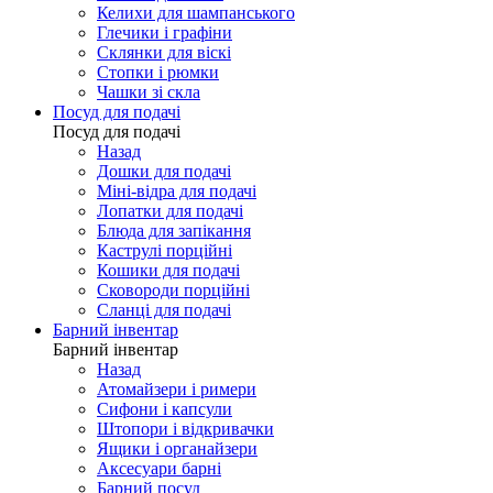
Келихи для шампанського
Глечики і графіни
Склянки для віскі
Стопки і рюмки
Чашки зі скла
Посуд для подачі
Посуд для подачі
Назад
Дошки для подачі
Міні-відра для подачі
Лопатки для подачі
Блюда для запікання
Каструлі порційні
Кошики для подачі
Сковороди порційні
Сланці для подачі
Барний інвентар
Барний інвентар
Назад
Атомайзери і римери
Сифони і капсули
Штопори і відкривачки
Ящики і органайзери
Аксесуари барні
Барний посуд