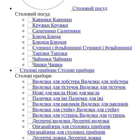
Столовий посуд
Столовий посуд
Кавники
Кружки
Салатники
Блюда
Блюдця
Супниці і бульйонниці
Тарілки
Чайники
Чашки
Столові прибори
Столові прибори
Виделки для лобстера
Виделки для тістечок
Ножі для масла
Палички для їжі
Виделки для равликів
Виделки для стейку
Виделки для устриць
Десертні виделки
Органайзери для столових приборів
Десертні ложки