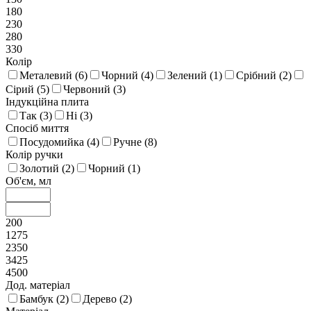
180
230
280
330
Колір
Металевий (
6
)
Чорний (
4
)
Зелений (
1
)
Срібний (
2
)
Сірий (
5
)
Червоний (
3
)
Індукційна плита
Так (
3
)
Ні (
3
)
Спосіб миття
Посудомийка (
4
)
Ручне (
8
)
Колір ручки
Золотий (
2
)
Чорний (
1
)
Об'єм, мл
200
1275
2350
3425
4500
Дод. матеріал
Бамбук (
2
)
Дерево (
2
)