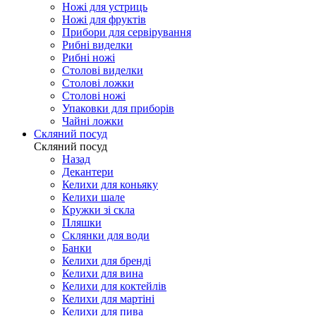
Ножі для устриць
Ножі для фруктів
Прибори для сервірування
Рибні виделки
Рибні ножі
Столові виделки
Столові ложки
Столові ножі
Упаковки для приборів
Чайні ложки
Скляний посуд
Скляний посуд
Назад
Декантери
Келихи для коньяку
Келихи шале
Кружки зі скла
Пляшки
Склянки для води
Банки
Келихи для бренді
Келихи для вина
Келихи для коктейлів
Келихи для мартіні
Келихи для пива