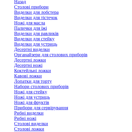
Назад
Столові прибори
Виделки для лобстера
Виделки для тістечок
Ножі для масла
Палички для їжі
Виделки для равликів
Виделки для стейку
Виделки для устриць
Десертні виделки
Органайзери для столових приборів
Десертні ложки
Десертні ножі
Коктейльні ложки
Кавові ложки
Лопатки для торту
Набори столових приборів
Ножі для стейку
Ножі для устриць
Ножі для фруктів
Прибори для сервірування
Рибні виделки
Рибні ножі
Столові виделки
Столові ложки