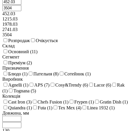
452.03
1215.03
1978.03
2741.03
3504
Розпродаж
Очікується
Склад
Основний (
11
)
Сегмент
Преміум (
2
)
Призначення
Блюдо (
1
)
Пательня (
8
)
Сотейник (
1
)
Виробник
Agnelli (
1
)
APS (
7
)
Cosy&Trendy (
6
)
Lacor (
6
)
Rak
(
1
)
Tognana (
5
)
Колекція
Cast Iron (
3
)
Chefs Fusion (
1
)
Frypen (
1
)
Gratin Dish (
1
)
Quiandra (
1
)
Futa (
1
)
Tex Mex (
4
)
Linea 1932 (
1
)
Довжина, мм
130