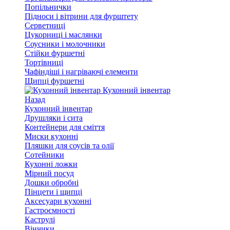
Попільнички
Підноси і вітрини для фурштету
Серветниці
Цукорниці і маслянки
Соусники і молочники
Стійки фуршетні
Тортівниці
Чафіндіші і нагріваючі елементи
Щипці фуршетні
Кухонний інвентар
Назад
Кухонний інвентар
Друшляки і сита
Контейнери для сміття
Миски кухонні
Пляшки для соусів та олії
Сотейники
Кухонні ложки
Мірний посуд
Дошки обробні
Пінцети і щипці
Аксесуари кухонні
Гастроємності
Каструлі
Вінчики