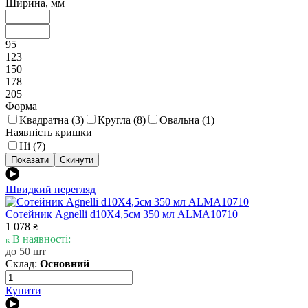
Ширина, мм
95
123
150
178
205
Форма
Квадратна (
3
)
Кругла (
8
)
Овальна (
1
)
Наявність кришки
Ні (
7
)
Швидкий перегляд
Сотейник Agnelli d10X4,5см 350 мл ALMA10710
1 078
₴
В наявності:
до 50 шт
Склад:
Основний
Купити