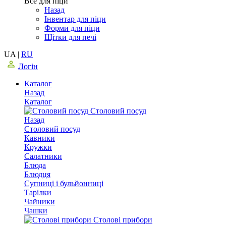
Все для піци
Назад
Інвентар для піци
Форми для піци
Щітки для печі
UA
|
RU
Логін
Каталог
Назад
Каталог
Столовий посуд
Назад
Столовий посуд
Кавники
Кружки
Салатники
Блюда
Блюдця
Супниці і бульйонниці
Тарілки
Чайники
Чашки
Столові прибори