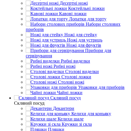
Десертні ножі
Коктейльні ложки
Кавові ложки
Лопатки для торту
Набори столових
приборів
Ножі для стейку
Ножі для устриць
Ножі для фруктів
Прибори для
сервірування
Рибні виделки
Рибні ножі
Столові виделки
Столові ложки
Столові ножі
Упаковки для приборів
Чайні ложки
Скляний посуд
Скляний посуд
Декантери
Келихи для коньяку
Келихи шале
Кружки зі скла
Пляшки