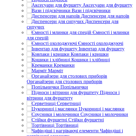
Аксесуари для фуршету
Вази і підсвічники
Диспенсери для напоїв
Диспенсери для
сипучих
Ємності і млинки
для спецій
Ємності охолоджуючі
Інвентар для фуршету
Ковпаки і кришки
Кошики і хлібниці
Креманки
Марміт
Органайзери для столових приборів
Попільнички
Підноси і
вітрини для фурштету
Серветниці
Цукорниці і маслянки
Соусники і молочники
Стійки фуршетні
Тортівниці
Чафіндіші і