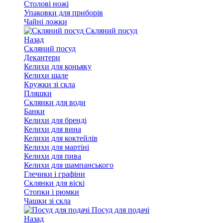
Столові ножі
Упаковки для приборів
Чайні ложки
Скляний посуд
Назад
Скляний посуд
Декантери
Келихи для коньяку
Келихи шале
Кружки зі скла
Пляшки
Склянки для води
Банки
Келихи для бренді
Келихи для вина
Келихи для коктейлів
Келихи для мартіні
Келихи для пива
Келихи для шампанського
Глечики і графіни
Склянки для віскі
Стопки і рюмки
Чашки зі скла
Посуд для подачі
Назад