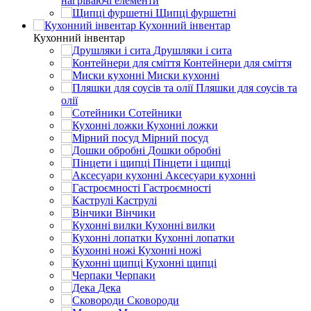
нагріваючі елементи
Щипці фуршетні
Кухонний інвентар
Кухонний інвентар
Друшляки і сита
Контейнери для сміття
Миски кухонні
Пляшки для соусів та
олії
Сотейники
Кухонні ложки
Мірний посуд
Дошки обробні
Пінцети і щипці
Аксесуари кухонні
Гастроємності
Каструлі
Вінчики
Кухонні вилки
Кухонні лопатки
Кухонні ножі
Кухонні щипці
Черпаки
Дека
Сковороди