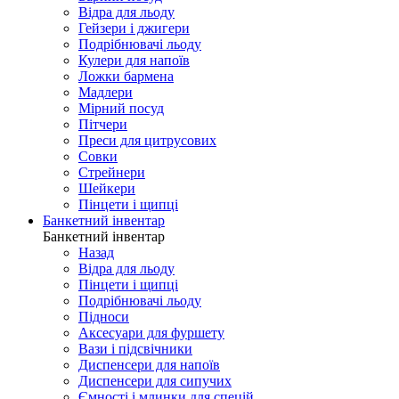
Відра для льоду
Гейзери і джигери
Подрібнювачі льоду
Кулери для напоїв
Ложки бармена
Мадлери
Мірний посуд
Пітчери
Преси для цитрусових
Совки
Стрейнери
Шейкери
Пінцети і щипці
Банкетний інвентар
Банкетний інвентар
Назад
Відра для льоду
Пінцети і щипці
Подрібнювачі льоду
Підноси
Аксесуари для фуршету
Вази і підсвічники
Диспенсери для напоїв
Диспенсери для сипучих
Ємності і млинки для спецій