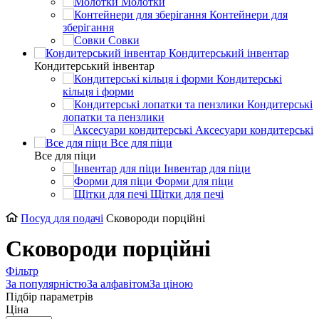
Молотки
Контейнери для
зберігання
Совки
Кондитерський інвентар
Кондитерський інвентар
Кондитерські
кільця і форми
Кондитерські
лопатки та пензлики
Аксесуари кондитерські
Все для піци
Все для піци
Інвентар для піци
Форми для піци
Щітки для печі
Посуд для подачі
Сковороди порційні
Сковороди порційні
Фільтр
За популярністю
За алфавітом
За ціною
Підбір параметрів
Ціна