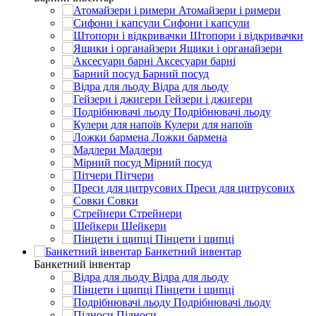
Атомайзери і римери
Сифони і капсули
Штопори і відкривачки
Ящики і органайзери
Аксесуари барні
Барний посуд
Відра для льоду
Гейзери і джигери
Подрібнювачі льоду
Кулери для напоїв
Ложки бармена
Мадлери
Мірний посуд
Пітчери
Преси для цитрусових
Совки
Стрейнери
Шейкери
Пінцети і щипці
Банкетний інвентар
Банкетний інвентар
Відра для льоду
Пінцети і щипці
Подрібнювачі льоду
Підноси