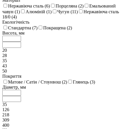
Матеріал
Нержавіюча сталь (
6
)
Порцеляна (
2
)
Емальований
чавун (
1
)
Алюміній (
1
)
Чугун (
11
)
Нержавіюча сталь
18/0 (
4
)
Екологічність
Стандартна (
7
)
Покращена (
2
)
Висота, мм
20
28
35
43
50
Покриття
Матове / Сатін / Стоунвош (
2
)
Глянець (
3
)
Діаметр, мм
35
126
218
309
400