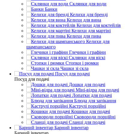
Склянки для води
Банки
Келихи для бренді
Келихи для вина
Келихи для коктейлів
Келихи для мартіні
Келихи для пива
Келихи для
шампанського
Глечики і графіни
Склянки для віскі
Стопки і рюмки
Чашки зі скла
Посуд для подачі
Посуд для подачі
Дошки для подачі
Міні-відра для подачі
Лопатки для подачі
Блюда для запікання
Каструлі порційні
Кошики для подачі
Сковороди порційні
Сланці для подачі
Барний інвентар
Барний інвентар