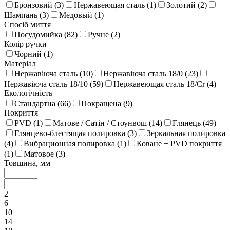
Бронзовий (
3
)
Нержавеющая сталь (
1
)
Золотий (
2
)
Шампань (
3
)
Медовый (
1
)
Спосіб миття
Посудомийка (
82
)
Ручне (
2
)
Колір ручки
Чорний (
1
)
Матеріал
Нержавіюча сталь (
10
)
Нержавіюча сталь 18/0 (
23
)
Нержавіюча сталь 18/10 (
59
)
Нержавеющая сталь 18/Cr (
4
)
Екологічність
Стандартна (
66
)
Покращена (
9
)
Покриття
PVD (
1
)
Матове / Сатін / Стоунвош (
14
)
Глянець (
49
)
Глянцево-блестящая полировка (
3
)
Зеркальная полировка
(
4
)
Вибрационная полировка (
1
)
Коване + PVD покриття
(
1
)
Матовое (
3
)
Товщина, мм
2
6
10
14