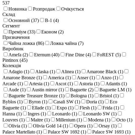
537
Новинка
Розпродаж
Очікується
Склад
Основний (
37
)
В-1 (
4
)
Сегмент
Преміум (
33
)
Економ (
2
)
Призначення
Чайна ложка (
86
)
Ложка чайна (
7
)
Виробник
Amefa (
2
)
Eternum (
40
)
Fine Dine (
4
)
FoREST (
5
)
Pintinox (
45
)
Колекція
Adagio (
1
)
Alaska (
1
)
Alinea (
1
)
Amarone Black (
1
)
Amarone Bronze (
1
)
America (
1
)
Anser (
1
)
Anzo (
1
)
Arcade (
1
)
Artesia (
1
)
Ascot (
1
)
Astoria (
1
)
Atlantis (
1
)
Aude (
1
)
Austin mirror (
1
)
Baguette (
2
)
Baguette LM (
1
)
Baguette Treasure Bronze (
1
)
Bologna (
1
)
Bristol (
1
)
Byblos (
1
)
Byron (
1
)
Casali SW (
1
)
Doria (
1
)
Eco
Baguette (
1
)
Ellade (
1
)
Expo (
1
)
Flesh (
1
)
Frida (
1
)
Hanna (
1
)
Ingres (
1
)
Leonardo (
1
)
Leonardo SW (
1
)
Louvres (
1
)
Maitre (
1
)
Millenium (
1
)
Modena (
1
)
Octo (
1
)
Olivia (
1
)
Olivia Gold 14 (
1
)
Opera (
1
)
Orsay (
1
)
Palace Martellato (
1
)
Palace SW 1692 (
1
)
Palace SW 1693 (
1
)