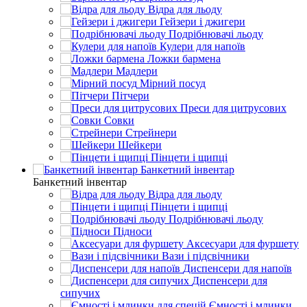
Відра для льоду
Гейзери і джигери
Подрібнювачі льоду
Кулери для напоїв
Ложки бармена
Мадлери
Мірний посуд
Пітчери
Преси для цитрусових
Совки
Стрейнери
Шейкери
Пінцети і щипці
Банкетний інвентар
Банкетний інвентар
Відра для льоду
Пінцети і щипці
Подрібнювачі льоду
Підноси
Аксесуари для фуршету
Вази і підсвічники
Диспенсери для напоїв
Диспенсери для
сипучих
Ємності і млинки