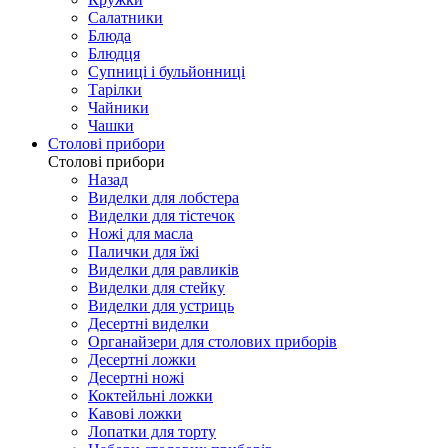
Салатники
Блюда
Блюдця
Супниці і бульйонниці
Тарілки
Чайники
Чашки
Столові прибори
Столові прибори
Назад
Виделки для лобстера
Виделки для тістечок
Ножі для масла
Палички для їжі
Виделки для равликів
Виделки для стейку
Виделки для устриць
Десертні виделки
Органайзери для столових приборів
Десертні ложки
Десертні ножі
Коктейльні ложки
Кавові ложки
Лопатки для торту