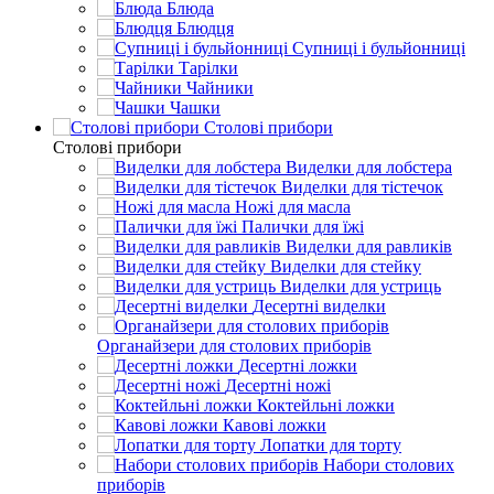
Блюда
Блюдця
Супниці і бульйонниці
Тарілки
Чайники
Чашки
Столові прибори
Столові прибори
Виделки для лобстера
Виделки для тістечок
Ножі для масла
Палички для їжі
Виделки для равликів
Виделки для стейку
Виделки для устриць
Десертні виделки
Органайзери для столових приборів
Десертні ложки
Десертні ножі
Коктейльні ложки
Кавові ложки
Лопатки для торту
Набори столових
приборів