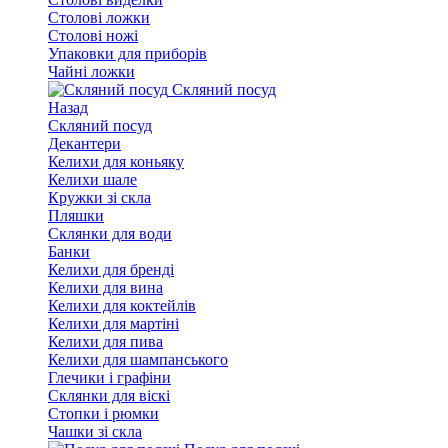
Столові ложки
Столові ножі
Упаковки для приборів
Чайні ложки
Скляний посуд
Назад
Скляний посуд
Декантери
Келихи для коньяку
Келихи шале
Кружки зі скла
Пляшки
Склянки для води
Банки
Келихи для бренді
Келихи для вина
Келихи для коктейлів
Келихи для мартіні
Келихи для пива
Келихи для шампанського
Глечики і графіни
Склянки для віскі
Стопки і рюмки
Чашки зі скла