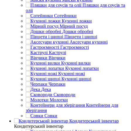
Пляшки для соусів та
олії
Сотейники
Кухонні ложки
Мірний посуд
Дошки обробні
Пінцети і щипці
Аксесуари кухонні
Гастроємності
Каструлі
Вінчики
Кухонні вилки
Кухонні лопатки
Кухонні ножі
Кухонні щипці
Черпаки
Дека
Сковороди
Молотки
Контейнери для
зберігання
Совки
Кондитерський інвентар
Кондитерський інвентар