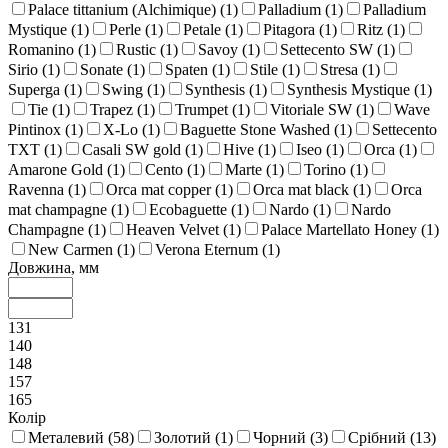
Palace tittanium (Alchimique) (
1
)
Palladium (
1
)
Palladium
Mystique (
1
)
Perle (
1
)
Petale (
1
)
Pitagora (
1
)
Ritz (
1
)
Romanino (
1
)
Rustic (
1
)
Savoy (
1
)
Settecento SW (
1
)
Sirio (
1
)
Sonate (
1
)
Spaten (
1
)
Stile (
1
)
Stresa (
1
)
Superga (
1
)
Swing (
1
)
Synthesis (
1
)
Synthesis Mystique (
1
)
Tie (
1
)
Trapez (
1
)
Trumpet (
1
)
Vitoriale SW (
1
)
Wave
Pintinox (
1
)
X-Lo (
1
)
Baguette Stone Washed (
1
)
Settecento
TXT (
1
)
Casali SW gold (
1
)
Hive (
1
)
Iseo (
1
)
Orca (
1
)
Amarone Gold (
1
)
Cento (
1
)
Marte (
1
)
Torino (
1
)
Ravenna (
1
)
Orca mat copper (
1
)
Orca mat black (
1
)
Orca
mat champagne (
1
)
Ecobaguette (
1
)
Nardo (
1
)
Nardo
Champagne (
1
)
Heaven Velvet (
1
)
Palace Martellato Honey (
1
)
New Carmen (
1
)
Verona Eternum (
1
)
Довжина, мм
131
140
148
157
165
Колір
Металевий (
58
)
Золотий (
1
)
Чорний (
3
)
Срібний (
13
)