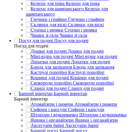
Келихи для пива
Келихи для
шампанського
Глечики і графіни
Склянки для віскі
Стопки і рюмки
Чашки зі скла
Посуд для подачі
Посуд для подачі
Дошки для подачі
Міні-відра для подачі
Лопатки для подачі
Блюда для запікання
Каструлі порційні
Кошики для подачі
Сковороди порційні
Сланці для подачі
Барний інвентар
Барний інвентар
Атомайзери і римери
Сифони і капсули
Штопори і відкривачки
Ящики і органайзери
Аксесуари барні
Барний посуд