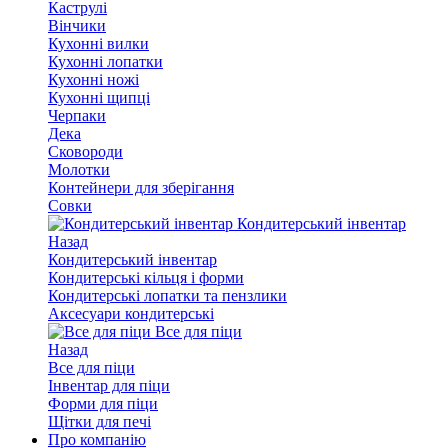
Каструлі
Вінчики
Кухонні вилки
Кухонні лопатки
Кухонні ножі
Кухонні щипці
Черпаки
Дека
Сковороди
Молотки
Контейнери для зберігання
Совки
Кондитерський інвентар
Назад
Кондитерський інвентар
Кондитерські кільця і форми
Кондитерські лопатки та пензлики
Аксесуари кондитерські
Все для піци
Назад
Все для піци
Інвентар для піци
Форми для піци
Щітки для печі
Про компанію