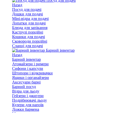
Посуд для подачі
Назад
Посуд для подачі
Дошки для подачі
Міні-відра для подачі
Лопатки для подачі
Блюда для запікання
Каструлі порційні
Кошики для подачі
Сковороди порційні
Сланці для подачі
Барний інвентар
Назад
Барний інвентар
Атомайзери і римери
Сифони і капсули
Штопори і відкривачки
Ящики і органайзери
Аксесуари барні
Барний посуд
Відра для льоду
Гейзери і джигери
Подрібнювачі льоду
Кулери для напоїв
Ложки бармена