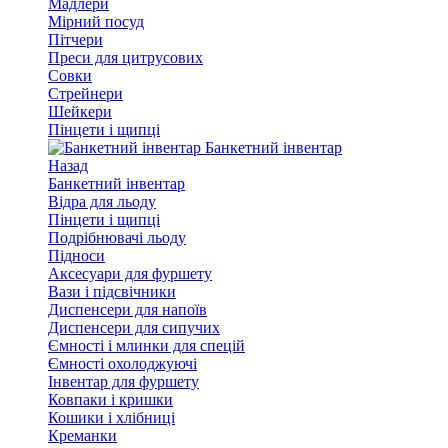
Мадлери
Мірний посуд
Пітчери
Преси для цитрусових
Совки
Стрейнери
Шейкери
Пінцети і щипці
Банкетний інвентар
Назад
Банкетний інвентар
Відра для льоду
Пінцети і щипці
Подрібнювачі льоду
Підноси
Аксесуари для фуршету
Вази і підсвічники
Диспенсери для напоїв
Диспенсери для сипучих
Ємності і млинки для спецій
Ємності охолоджуючі
Інвентар для фуршету
Ковпаки і кришки
Кошики і хлібниці
Креманки