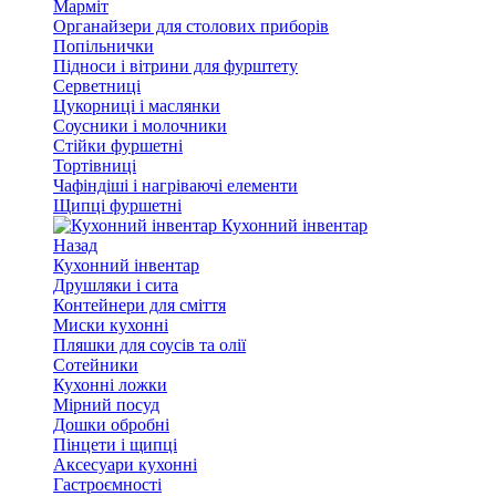
Марміт
Органайзери для столових приборів
Попільнички
Підноси і вітрини для фурштету
Серветниці
Цукорниці і маслянки
Соусники і молочники
Стійки фуршетні
Тортівниці
Чафіндіші і нагріваючі елементи
Щипці фуршетні
Кухонний інвентар
Назад
Кухонний інвентар
Друшляки і сита
Контейнери для сміття
Миски кухонні
Пляшки для соусів та олії
Сотейники
Кухонні ложки
Мірний посуд
Дошки обробні
Пінцети і щипці
Аксесуари кухонні
Гастроємності