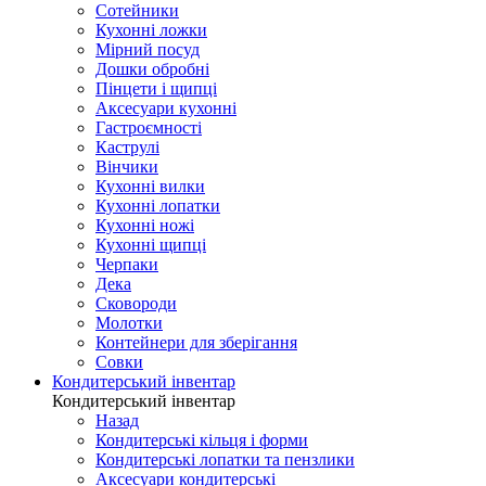
Сотейники
Кухонні ложки
Мірний посуд
Дошки обробні
Пінцети і щипці
Аксесуари кухонні
Гастроємності
Каструлі
Вінчики
Кухонні вилки
Кухонні лопатки
Кухонні ножі
Кухонні щипці
Черпаки
Дека
Сковороди
Молотки
Контейнери для зберігання
Совки
Кондитерський інвентар
Кондитерський інвентар
Назад
Кондитерські кільця і форми
Кондитерські лопатки та пензлики
Аксесуари кондитерські