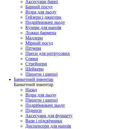
Аксесуари барні
Барний посуд
Відра для льоду
Гейзери і джигери
Подрібнювачі льоду
Кулери для напоїв
Ложки бармена
Мадлери
Мірний посуд
Пітчери
Преси для цитрусових
Совки
Стрейнери
Шейкери
Пінцети і щипці
Банкетний інвентар
Банкетний інвентар
Назад
Відра для льоду
Пінцети і щипці
Подрібнювачі льоду
Підноси
Аксесуари для фуршету
Вази і підсвічники
Диспенсери для напоїв