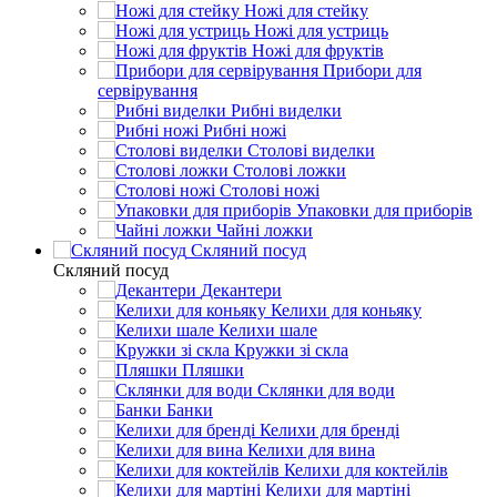
Ножі для стейку
Ножі для устриць
Ножі для фруктів
Прибори для
сервірування
Рибні виделки
Рибні ножі
Столові виделки
Столові ложки
Столові ножі
Упаковки для приборів
Чайні ложки
Скляний посуд
Скляний посуд
Декантери
Келихи для коньяку
Келихи шале
Кружки зі скла
Пляшки
Склянки для води
Банки
Келихи для бренді
Келихи для вина
Келихи для коктейлів
Келихи для мартіні