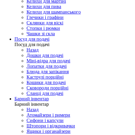
Келихи для мартіні
Келихи для пива
Келихи для шампанського
Глечики і графіни
Склянки для віскі
Стопки і рюмки
Чашки зі скла
Посуд для подачі
Посуд для подачі
Назад
Дошки для подачі
Міні-відра для подачі
Лопатки для подачі
Блюда для запікання
Каструлі порційні
Кошики для подачі
Сковороди порційні
Сланці для подачі
Барний інвентар
Барний інвентар
Назад
Атомайзери і римери
Сифони і капсули
Штопори і відкривачки
Ящики і органайзери