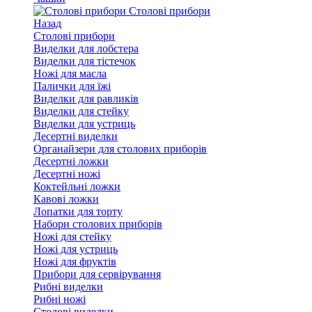
Столові прибори
Назад
Столові прибори
Виделки для лобстера
Виделки для тістечок
Ножі для масла
Палички для їжі
Виделки для равликів
Виделки для стейку
Виделки для устриць
Десертні виделки
Органайзери для столових приборів
Десертні ложки
Десертні ножі
Коктейльні ложки
Кавові ложки
Лопатки для торту
Набори столових приборів
Ножі для стейку
Ножі для устриць
Ножі для фруктів
Прибори для сервірування
Рибні виделки
Рибні ножі
Столові виделки