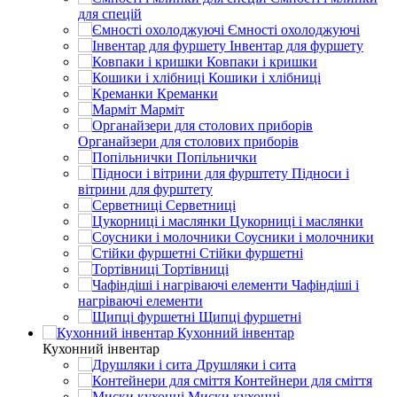
для спецій
Ємності охолоджуючі
Інвентар для фуршету
Ковпаки і кришки
Кошики і хлібниці
Креманки
Марміт
Органайзери для столових приборів
Попільнички
Підноси і
вітрини для фурштету
Серветниці
Цукорниці і маслянки
Соусники і молочники
Стійки фуршетні
Тортівниці
Чафіндіші і
нагріваючі елементи
Щипці фуршетні
Кухонний інвентар
Кухонний інвентар
Друшляки і сита
Контейнери для сміття
Миски кухонні