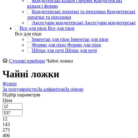
Кондитерські
кільця і форми
Кондитерські
лопатки та пензлики
Аксесуари кондитерські
Все для піци
Все для піци
Інвентар для піци
Форми для піци
Щітки для печі
Столові прибори
Чайні ложки
Чайні ложки
Фільтр
За популярністю
За алфавітом
За ціною
Підбір параметрів
Ціна
12
143
275
406