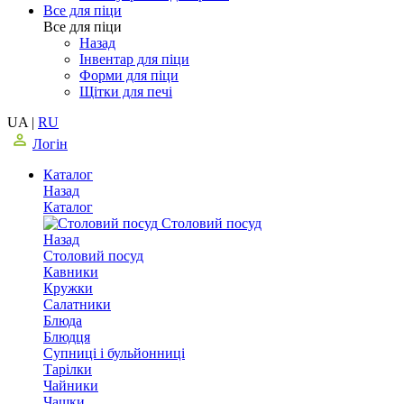
Все для піци
Все для піци
Назад
Інвентар для піци
Форми для піци
Щітки для печі
UA
|
RU
Логін
Каталог
Назад
Каталог
Столовий посуд
Назад
Столовий посуд
Кавники
Кружки
Салатники
Блюда
Блюдця
Супниці і бульйонниці
Тарілки
Чайники
Чашки