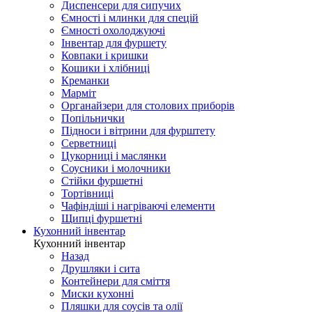
Диспенсери для сипучих
Ємності і млинки для спецій
Ємності охолоджуючі
Інвентар для фуршету
Ковпаки і кришки
Кошики і хлібниці
Креманки
Марміт
Органайзери для столових приборів
Попільнички
Підноси і вітрини для фурштету
Серветниці
Цукорниці і маслянки
Соусники і молочники
Стійки фуршетні
Тортівниці
Чафіндіші і нагріваючі елементи
Щипці фуршетні
Кухонний інвентар
Кухонний інвентар
Назад
Друшляки і сита
Контейнери для сміття
Миски кухонні
Пляшки для соусів та олії