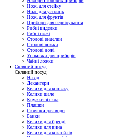
Набори столових приборів
Ножі для стейку
Ножі для устриць
Ножі для фруктів
Прибори для сервірування
Рибні виделки
Рибні ножі
Столові виделки
Столові ложки
Столові ножі
Упаковки для приборів
Чайні ложки
Скляний посуд
Скляний посуд
Назад
Декантери
Келихи для коньяку
Келихи шале
Кружки зі скла
Пляшки
Склянки для води
Банки
Келихи для бренді
Келихи для вина
Келихи для коктейлів