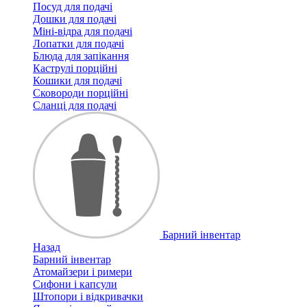
Посуд для подачі
Дошки для подачі
Міні-відра для подачі
Лопатки для подачі
Блюда для запікання
Каструлі порційні
Кошики для подачі
Сковороди порційні
Сланці для подачі
Барний інвентар
Назад
Барний інвентар
Атомайзери і римери
Сифони і капсули
Штопори і відкривачки