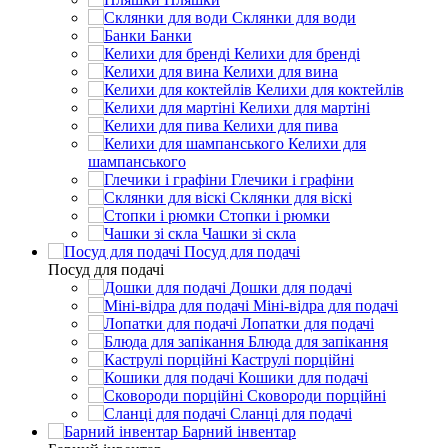
Склянки для води
Банки
Келихи для бренді
Келихи для вина
Келихи для коктейлів
Келихи для мартіні
Келихи для пива
Келихи для
шампанського
Глечики і графіни
Склянки для віскі
Стопки і рюмки
Чашки зі скла
Посуд для подачі
Посуд для подачі
Дошки для подачі
Міні-відра для подачі
Лопатки для подачі
Блюда для запікання
Каструлі порційні
Кошики для подачі
Сковороди порційні
Сланці для подачі
Барний інвентар