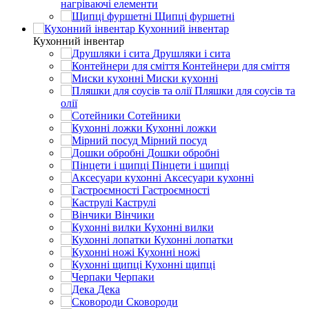
нагріваючі елементи
Щипці фуршетні
Кухонний інвентар
Кухонний інвентар
Друшляки і сита
Контейнери для сміття
Миски кухонні
Пляшки для соусів та
олії
Сотейники
Кухонні ложки
Мірний посуд
Дошки обробні
Пінцети і щипці
Аксесуари кухонні
Гастроємності
Каструлі
Вінчики
Кухонні вилки
Кухонні лопатки
Кухонні ножі
Кухонні щипці
Черпаки
Дека
Сковороди