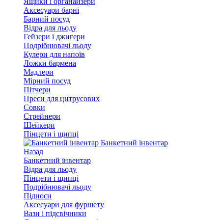
Ящики і органайзери
Аксесуари барні
Барний посуд
Відра для льоду
Гейзери і джигери
Подрібнювачі льоду
Кулери для напоїв
Ложки бармена
Мадлери
Мірний посуд
Пітчери
Преси для цитрусових
Совки
Стрейнери
Шейкери
Пінцети і щипці
Банкетний інвентар
Назад
Банкетний інвентар
Відра для льоду
Пінцети і щипці
Подрібнювачі льоду
Підноси
Аксесуари для фуршету
Вази і підсвічники