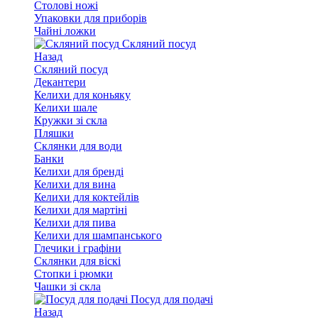
Столові ножі
Упаковки для приборів
Чайні ложки
Скляний посуд
Назад
Скляний посуд
Декантери
Келихи для коньяку
Келихи шале
Кружки зі скла
Пляшки
Склянки для води
Банки
Келихи для бренді
Келихи для вина
Келихи для коктейлів
Келихи для мартіні
Келихи для пива
Келихи для шампанського
Глечики і графіни
Склянки для віскі
Стопки і рюмки
Чашки зі скла
Посуд для подачі
Назад