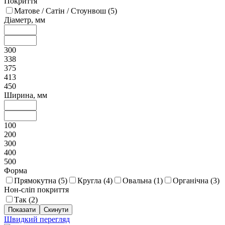
Покриття
Матове / Сатін / Стоунвош (
5
)
Діаметр, мм
300
338
375
413
450
Ширина, мм
100
200
300
400
500
Форма
Прямокутна (
5
)
Кругла (
4
)
Овальна (
1
)
Органічна (
3
)
Нон-сліп покриття
Так (
2
)
Швидкий перегляд