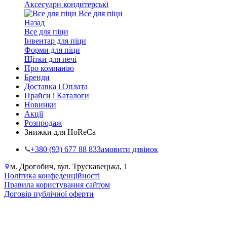
Аксесуари кондитерські
Все для піци
Назад
Все для піци
Інвентар для піци
Форми для піци
Щітки для печі
Про компанію
Бренди
Доставка і Оплата
Прайси і Каталоги
Новинки
Акції
Розпродаж
Знижки для HoReCa
+38‎0 (93) 677 88 83
Замовити дзвінок
м. Дрогобич, вул. Трускавецька, 1
Політика конфеденційності
Правила користування сайтом
Договір публічної оферти