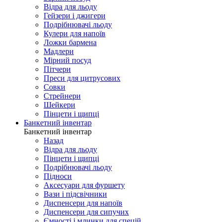
Відра для льоду
Гейзери і джигери
Подрібнювачі льоду
Кулери для напоїв
Ложки бармена
Мадлери
Мірний посуд
Пітчери
Преси для цитрусових
Совки
Стрейнери
Шейкери
Пінцети і щипці
Банкетний інвентар
Банкетний інвентар
Назад
Відра для льоду
Пінцети і щипці
Подрібнювачі льоду
Підноси
Аксесуари для фуршету
Вази і підсвічники
Диспенсери для напоїв
Диспенсери для сипучих
Ємності і млинки для спецій