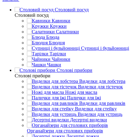
Столовий посуд
Столовий посуд
Кавники
Кружки
Салатники
Блюда
Блюдця
Супниці і бульйонниці
Тарілки
Чайники
Чашки
Столові прибори
Столові прибори
Виделки для лобстера
Виделки для тістечок
Ножі для масла
Палички для їжі
Виделки для равликів
Виделки для стейку
Виделки для устриць
Десертні виделки
Органайзери для столових приборів
Десертні ложки