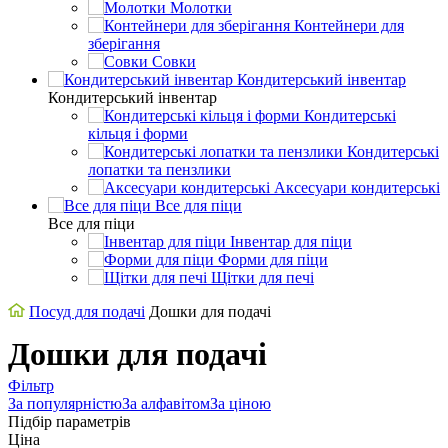
Молотки
Контейнери для
зберігання
Совки
Кондитерський інвентар
Кондитерський інвентар
Кондитерські
кільця і форми
Кондитерські
лопатки та пензлики
Аксесуари кондитерські
Все для піци
Все для піци
Інвентар для піци
Форми для піци
Щітки для печі
Посуд для подачі
Дошки для подачі
Дошки для подачі
Фільтр
За популярністю
За алфавітом
За ціною
Підбір параметрів
Ціна