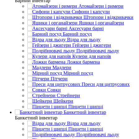
Барний інвентар
Атомайзери і римери
Сифони і капсули
Штопори і відкривачки
Ящики і органайзери
Аксесуари барні
Барний посуд
Відра для льоду
Гейзери і джигери
Подрібнювачі льоду
Кулери для напоїв
Ложки бармена
Мадлери
Мірний посуд
Пітчери
Преси для цитрусових
Совки
Стрейнери
Шейкери
Пінцети і щипці
Банкетний інвентар
Банкетний інвентар
Відра для льоду
Пінцети і щипці
Подрібнювачі льоду