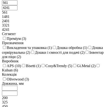
561
1481
2401
3321
4241
Сегмент
Преміум (
3
)
Призначення
Викладення та упаковка (
1
)
Дошка обробна (
1
)
Дошка
сервірувальна (
2
)
Дошки і ємності для подачі (
2
)
Інвентар
для піци (
2
)
Виробник
APS (
10
)
Bisetti (
1
)
Cosy&Trendy (
5
)
Gi.Metal (
2
)
Kulsan (
6
)
Колекція
Olivewood (
3
)
Довжина, мм
200
325
450