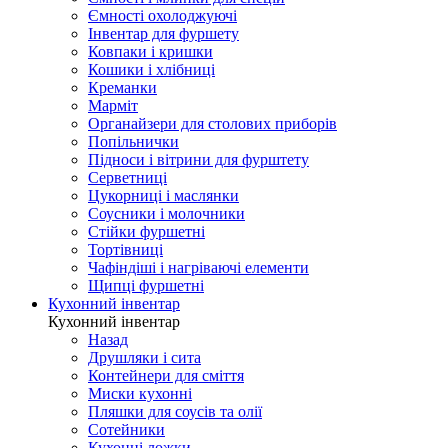
Ємності охолоджуючі
Інвентар для фуршету
Ковпаки і кришки
Кошики і хлібниці
Креманки
Марміт
Органайзери для столових приборів
Попільнички
Підноси і вітрини для фурштету
Серветниці
Цукорниці і маслянки
Соусники і молочники
Стійки фуршетні
Тортівниці
Чафіндіші і нагріваючі елементи
Щипці фуршетні
Кухонний інвентар
Кухонний інвентар
Назад
Друшляки і сита
Контейнери для сміття
Миски кухонні
Пляшки для соусів та олії
Сотейники
Кухонні ложки