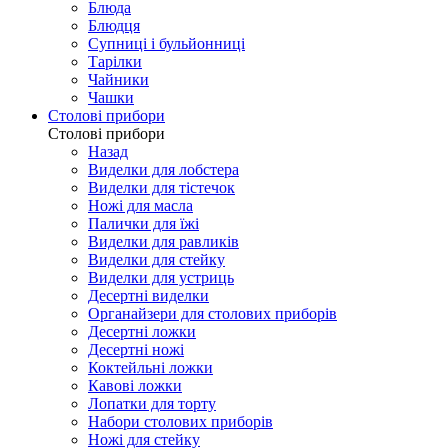
Блюда
Блюдця
Супниці і бульйонниці
Тарілки
Чайники
Чашки
Столові прибори
Столові прибори
Назад
Виделки для лобстера
Виделки для тістечок
Ножі для масла
Палички для їжі
Виделки для равликів
Виделки для стейку
Виделки для устриць
Десертні виделки
Органайзери для столових приборів
Десертні ложки
Десертні ножі
Коктейльні ложки
Кавові ложки
Лопатки для торту
Набори столових приборів
Ножі для стейку