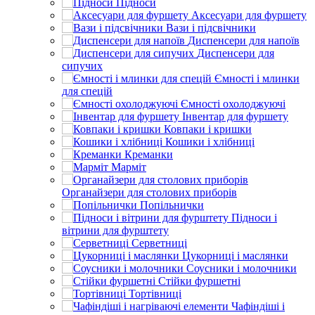
Підноси
Аксесуари для фуршету
Вази і підсвічники
Диспенсери для напоїв
Диспенсери для
сипучих
Ємності і млинки
для спецій
Ємності охолоджуючі
Інвентар для фуршету
Ковпаки і кришки
Кошики і хлібниці
Креманки
Марміт
Органайзери для столових приборів
Попільнички
Підноси і
вітрини для фурштету
Серветниці
Цукорниці і маслянки
Соусники і молочники
Стійки фуршетні
Тортівниці
Чафіндіші і