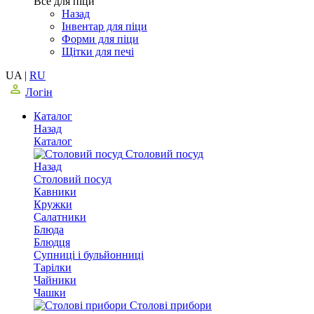
Все для піци
Назад
Інвентар для піци
Форми для піци
Щітки для печі
UA
|
RU
Логін
Каталог
Назад
Каталог
Столовий посуд
Назад
Столовий посуд
Кавники
Кружки
Салатники
Блюда
Блюдця
Супниці і бульйонниці
Тарілки
Чайники
Чашки
Столові прибори