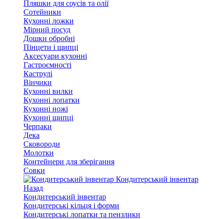
Пляшки для соусів та олії
Сотейники
Кухонні ложки
Мірний посуд
Дошки обробні
Пінцети і щипці
Аксесуари кухонні
Гастроємності
Каструлі
Вінчики
Кухонні вилки
Кухонні лопатки
Кухонні ножі
Кухонні щипці
Черпаки
Дека
Сковороди
Молотки
Контейнери для зберігання
Совки
Кондитерський інвентар
Назад
Кондитерський інвентар
Кондитерські кільця і форми
Кондитерські лопатки та пензлики