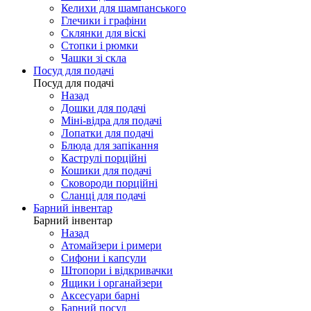
Келихи для шампанського
Глечики і графіни
Склянки для віскі
Стопки і рюмки
Чашки зі скла
Посуд для подачі
Посуд для подачі
Назад
Дошки для подачі
Міні-відра для подачі
Лопатки для подачі
Блюда для запікання
Каструлі порційні
Кошики для подачі
Сковороди порційні
Сланці для подачі
Барний інвентар
Барний інвентар
Назад
Атомайзери і римери
Сифони і капсули
Штопори і відкривачки
Ящики і органайзери
Аксесуари барні
Барний посуд