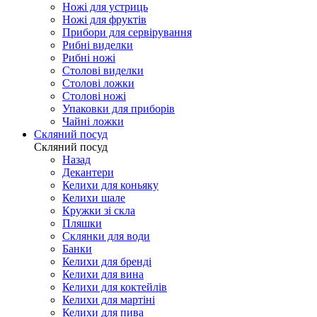
Ножі для устриць
Ножі для фруктів
Прибори для сервірування
Рибні виделки
Рибні ножі
Столові виделки
Столові ложки
Столові ножі
Упаковки для приборів
Чайні ложки
Скляний посуд
Скляний посуд
Назад
Декантери
Келихи для коньяку
Келихи шале
Кружки зі скла
Пляшки
Склянки для води
Банки
Келихи для бренді
Келихи для вина
Келихи для коктейлів
Келихи для мартіні
Келихи для пива