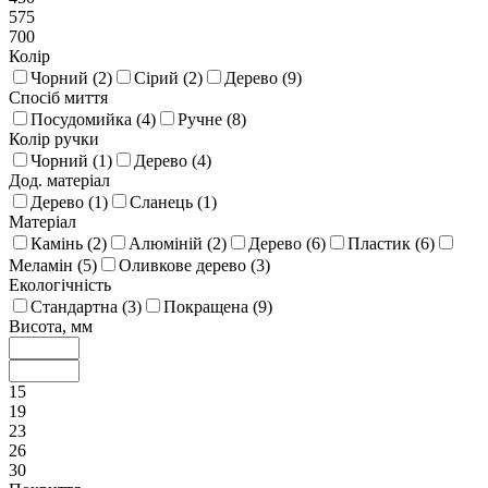
575
700
Колір
Чорний (
2
)
Сірий (
2
)
Дерево (
9
)
Спосіб миття
Посудомийка (
4
)
Ручне (
8
)
Колір ручки
Чорний (
1
)
Дерево (
4
)
Дод. матеріал
Дерево (
1
)
Сланець (
1
)
Матеріал
Камінь (
2
)
Алюміній (
2
)
Дерево (
6
)
Пластик (
6
)
Меламін (
5
)
Оливкове дерево (
3
)
Екологічність
Стандартна (
3
)
Покращена (
9
)
Висота, мм
15
19
23
26
30