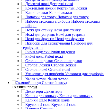
Десертні ножі
Коктейльні ложки
Кавові ложки
Лопатки для торту
Набори столових
приборів
Ножі для стейку
Ножі для устриць
Ножі для фруктів
Прибори для
сервірування
Рибні виделки
Рибні ножі
Столові виделки
Столові ложки
Столові ножі
Упаковки для приборів
Чайні ложки
Скляний посуд
Скляний посуд
Декантери
Келихи для коньяку
Келихи шале
Кружки зі скла
Пляшки