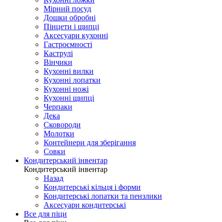
Мірний посуд
Дошки обробні
Пінцети і щипці
Аксесуари кухонні
Гастроємності
Каструлі
Вінчики
Кухонні вилки
Кухонні лопатки
Кухонні ножі
Кухонні щипці
Черпаки
Дека
Сковороди
Молотки
Контейнери для зберігання
Совки
Кондитерський інвентар
Кондитерський інвентар
Назад
Кондитерські кільця і форми
Кондитерські лопатки та пензлики
Аксесуари кондитерські
Все для піци