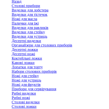
Назад
Столові прибори
Виделки для лобстера
Виделки для тістечок
Ножі для масла
Палички для їжі
Виделки для равликів
Виделки для стейку
Виделки для устриць
Десертні виделки
Органайзери для столових приборів
Десертні ложки
Десертні ножі
Коктейльні ложки
Кавові ложки
Лопатки для торту
Набори столових приборів
Ножі для стейку
Ножі для устриць
Ножі для фруктів
Прибори для сервірування
Рибні виделки
Рибні ножі
Столові виделки
Столові ложки