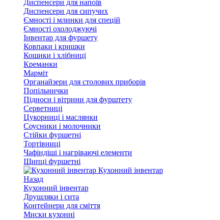
Диспенсери для напоїв
Диспенсери для сипучих
Ємності і млинки для спецій
Ємності охолоджуючі
Інвентар для фуршету
Ковпаки і кришки
Кошики і хлібниці
Креманки
Марміт
Органайзери для столових приборів
Попільнички
Підноси і вітрини для фурштету
Серветниці
Цукорниці і маслянки
Соусники і молочники
Стійки фуршетні
Тортівниці
Чафіндіші і нагріваючі елементи
Щипці фуршетні
Кухонний інвентар
Назад
Кухонний інвентар
Друшляки і сита
Контейнери для сміття
Миски кухонні