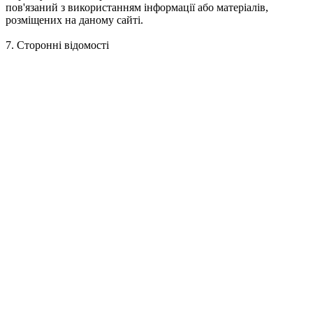
пов'язаний з використанням інформації або матеріалів,
розміщених на даному сайті.
7. Сторонні відомості
Певні відомості, статті або інші матеріали, надані цим Сайтом,
надаються «Баритон» третіми особами. У кожному разі, коли
це доцільно, джерела таких сторонніх матеріалів
ідентифікуються. Ці сторонні матеріали надаються виключно
для ознайомлення і зручності. «Баритон» не надає жодних
гарантій або запевнень щодо актуальності, точності, повноти
або надійності таких матеріалів. «Баритон» не несе
відповідальності за будь-яке використання таких сторонніх
відомостей.
8. Посилання на інші сайти
Посилання на інші ресурси (сайти), які знаходяться на цьому
Сайті, призначені виключно для ознайомлювальних цілей.
Адміністрація сайту не несе жодної відповідальності за будь-
які збитки або втрати, які можуть бути понесені в результаті
переходу на сайти, посилання на які знаходяться на цьому
сайті.
9. Право на зміни Сайту