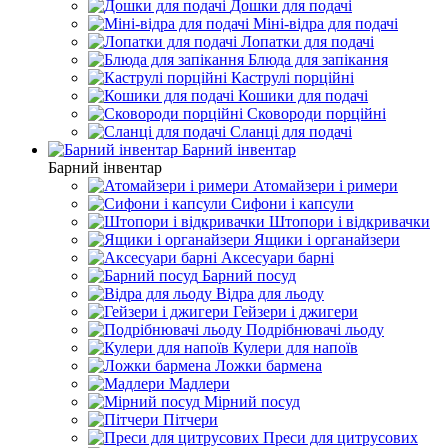
Дошки для подачі
Міні-відра для подачі
Лопатки для подачі
Блюда для запікання
Каструлі порційні
Кошики для подачі
Сковороди порційні
Сланці для подачі
Барний інвентар
Барний інвентар
Атомайзери і римери
Сифони і капсули
Штопори і відкривачки
Ящики і органайзери
Аксесуари барні
Барний посуд
Відра для льоду
Гейзери і джигери
Подрібнювачі льоду
Кулери для напоїв
Ложки бармена
Мадлери
Мірний посуд
Пітчери
Преси для цитрусових