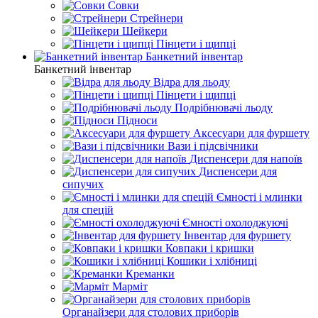
Совки
Стрейнери
Шейкери
Пінцети і щипці
Банкетний інвентар
Банкетний інвентар
Відра для льоду
Пінцети і щипці
Подрібнювачі льоду
Підноси
Аксесуари для фуршету
Вази і підсвічники
Диспенсери для напоїв
Диспенсери для
сипучих
Ємності і млинки
для спецій
Ємності охолоджуючі
Інвентар для фуршету
Ковпаки і кришки
Кошики і хлібниці
Креманки
Марміт
Органайзери для столових приборів