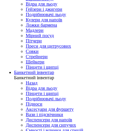
Відра для льоду
Гейзери і джигери
Подрібнювачі льоду
Кулери для напоїв
Ложки бармена
Мадлери
Мірний посуд
Пітчери
Преси для цитрусових
Совки
Стрейнери
Шейкери
Пінцети і щипці
Банкетний інвентар
Банкетний інвентар
Назад
Відра для льоду
Пінцети і щипці
Подрібнювачі льоду
Підноси
Аксесуари для фуршету
Вази і підсвічники
Диспенсери для напоїв
Диспенсери для сипучих
Ємності і млинки для спецій