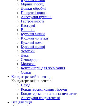
Мірний посуд
Дошки обробні
Пінцети і щипці
Аксесуари кухонні
Гастроємності
Каструлі
Вінчики
Кухонні вилки
Кухонні лопатки
Кухонні ножі
Кухонні щипці
Черпаки
Дека
Сковороди
Молотки
Контейнери для зберігання
Совки
Кондитерський інвентар
Кондитерський інвентар
Назад
Кондитерські кільця і форми
Кондитерські лопатки та пензлики
Аксесуари кондитерські
Все для піци