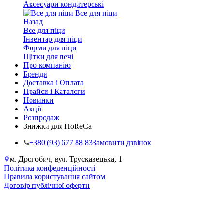
Аксесуари кондитерські
Все для піци
Назад
Все для піци
Інвентар для піци
Форми для піци
Щітки для печі
Про компанію
Бренди
Доставка і Оплата
Прайси і Каталоги
Новинки
Акції
Розпродаж
Знижки для HoReCa
+38‎0 (93) 677 88 83
Замовити дзвінок
м. Дрогобич, вул. Трускавецька, 1
Політика конфеденційності
Правила користування сайтом
Договір публічної оферти