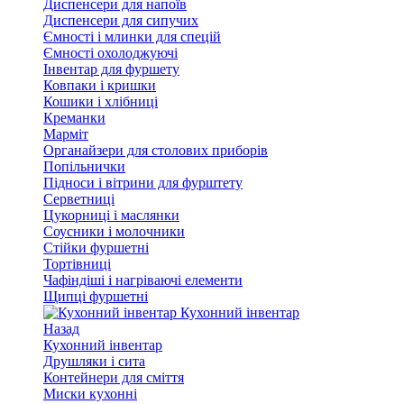
Диспенсери для напоїв
Диспенсери для сипучих
Ємності і млинки для спецій
Ємності охолоджуючі
Інвентар для фуршету
Ковпаки і кришки
Кошики і хлібниці
Креманки
Марміт
Органайзери для столових приборів
Попільнички
Підноси і вітрини для фурштету
Серветниці
Цукорниці і маслянки
Соусники і молочники
Стійки фуршетні
Тортівниці
Чафіндіші і нагріваючі елементи
Щипці фуршетні
Кухонний інвентар
Назад
Кухонний інвентар
Друшляки і сита
Контейнери для сміття
Миски кухонні