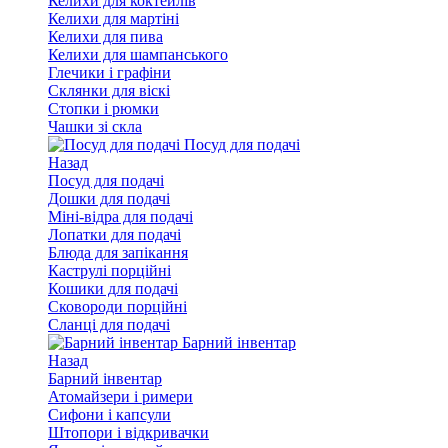
Келихи для коктейлів
Келихи для мартіні
Келихи для пива
Келихи для шампанського
Глечики і графіни
Склянки для віскі
Стопки і рюмки
Чашки зі скла
Посуд для подачі
Назад
Посуд для подачі
Дошки для подачі
Міні-відра для подачі
Лопатки для подачі
Блюда для запікання
Каструлі порційні
Кошики для подачі
Сковороди порційні
Сланці для подачі
Барний інвентар
Назад
Барний інвентар
Атомайзери і римери
Сифони і капсули
Штопори і відкривачки