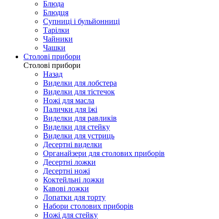
Блюда
Блюдця
Супниці і бульйонниці
Тарілки
Чайники
Чашки
Столові прибори
Столові прибори
Назад
Виделки для лобстера
Виделки для тістечок
Ножі для масла
Палички для їжі
Виделки для равликів
Виделки для стейку
Виделки для устриць
Десертні виделки
Органайзери для столових приборів
Десертні ложки
Десертні ножі
Коктейльні ложки
Кавові ложки
Лопатки для торту
Набори столових приборів
Ножі для стейку