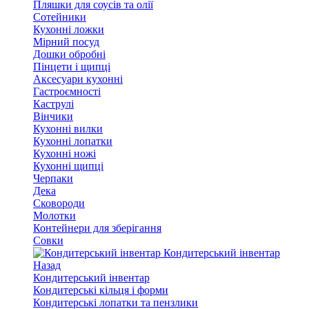
Пляшки для соусів та олії
Сотейники
Кухонні ложки
Мірний посуд
Дошки обробні
Пінцети і щипці
Аксесуари кухонні
Гастроємності
Каструлі
Вінчики
Кухонні вилки
Кухонні лопатки
Кухонні ножі
Кухонні щипці
Черпаки
Дека
Сковороди
Молотки
Контейнери для зберігання
Совки
Кондитерський інвентар
Назад
Кондитерський інвентар
Кондитерські кільця і форми
Кондитерські лопатки та пензлики