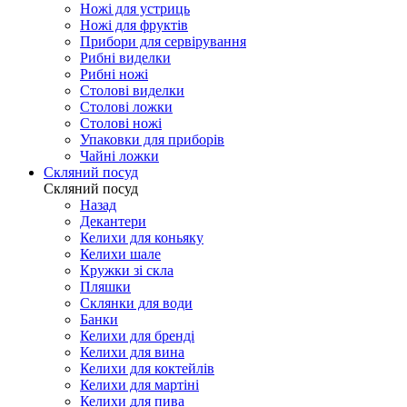
Ножі для устриць
Ножі для фруктів
Прибори для сервірування
Рибні виделки
Рибні ножі
Столові виделки
Столові ложки
Столові ножі
Упаковки для приборів
Чайні ложки
Скляний посуд
Скляний посуд
Назад
Декантери
Келихи для коньяку
Келихи шале
Кружки зі скла
Пляшки
Склянки для води
Банки
Келихи для бренді
Келихи для вина
Келихи для коктейлів
Келихи для мартіні
Келихи для пива