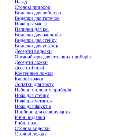
Назад
Столові прибори
Виделки для лобстера
Виделки для тістечок
Ножі для масла
Палички для їжі
Виделки для равликів
Виделки для стейку
Виделки для устриць
Десертні виделки
Органайзери для столових приборів
Десертні ложки
Десертні ножі
Коктейльні ложки
Кавові ложки
Лопатки для торту
Набори столових приборів
Ножі для стейку
Ножі для устриць
Ножі для фруктів
Прибори для сервірування
Рибні виделки
Рибні ножі
Столові виделки
Столові ложки