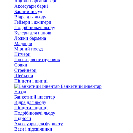
Ящики і органайзери
Аксесуари барні
Барний посуд
Відра для льоду
Гейзери і джигери
Подрібнювачі льоду
Кулери для напоїв
Ложки бармена
Мадлери
Мірний посуд
Пітчери
Преси для цитрусових
Совки
Стрейнери
Шейкери
Пінцети і щипці
Банкетний інвентар
Назад
Банкетний інвентар
Відра для льоду
Пінцети і щипці
Подрібнювачі льоду
Підноси
Аксесуари для фуршету
Вази і підсвічники