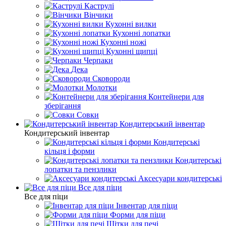
Каструлі
Вінчики
Кухонні вилки
Кухонні лопатки
Кухонні ножі
Кухонні щипці
Черпаки
Дека
Сковороди
Молотки
Контейнери для
зберігання
Совки
Кондитерський інвентар
Кондитерський інвентар
Кондитерські
кільця і форми
Кондитерські
лопатки та пензлики
Аксесуари кондитерські
Все для піци
Все для піци
Інвентар для піци
Форми для піци
Щітки для печі