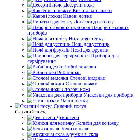
Десертні ножі
Коктейльні ложки
Кавові ложки
Лопатки для торту
Набори столових
приборів
Ножі для стейку
Ножі для устриць
Ножі для фруктів
Прибори для
сервірування
Рибні виделки
Рибні ножі
Столові виделки
Столові ложки
Столові ножі
Упаковки для приборів
Чайні ложки
Скляний посуд
Скляний посуд
Декантери
Келихи для коньяку
Келихи шале
Кружки зі скла
Пляшки