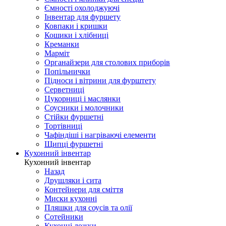
Ємності охолоджуючі
Інвентар для фуршету
Ковпаки і кришки
Кошики і хлібниці
Креманки
Марміт
Органайзери для столових приборів
Попільнички
Підноси і вітрини для фурштету
Серветниці
Цукорниці і маслянки
Соусники і молочники
Стійки фуршетні
Тортівниці
Чафіндіші і нагріваючі елементи
Щипці фуршетні
Кухонний інвентар
Кухонний інвентар
Назад
Друшляки і сита
Контейнери для сміття
Миски кухонні
Пляшки для соусів та олії
Сотейники
Кухонні ложки