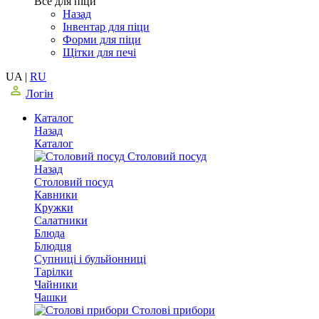
Все для піци
Назад
Інвентар для піци
Форми для піци
Щітки для печі
UA
|
RU
Логін
Каталог
Назад
Каталог
Столовий посуд
Назад
Столовий посуд
Кавники
Кружки
Салатники
Блюда
Блюдця
Супниці і бульйонниці
Тарілки
Чайники
Чашки
Столові прибори