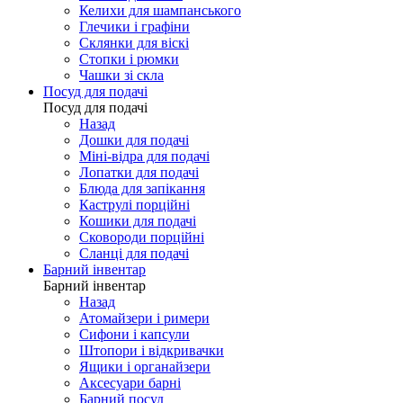
Келихи для шампанського
Глечики і графіни
Склянки для віскі
Стопки і рюмки
Чашки зі скла
Посуд для подачі
Посуд для подачі
Назад
Дошки для подачі
Міні-відра для подачі
Лопатки для подачі
Блюда для запікання
Каструлі порційні
Кошики для подачі
Сковороди порційні
Сланці для подачі
Барний інвентар
Барний інвентар
Назад
Атомайзери і римери
Сифони і капсули
Штопори і відкривачки
Ящики і органайзери
Аксесуари барні
Барний посуд