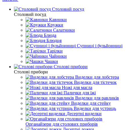
Столовий посуд
Столовий посуд
Кавники
Кружки
Салатники
Блюда
Блюдця
Супниці і бульйонниці
Тарілки
Чайники
Чашки
Столові прибори
Столові прибори
Виделки для лобстера
Виделки для тістечок
Ножі для масла
Палички для їжі
Виделки для равликів
Виделки для стейку
Виделки для устриць
Десертні виделки
Органайзери для столових приборів
Десертні ложки