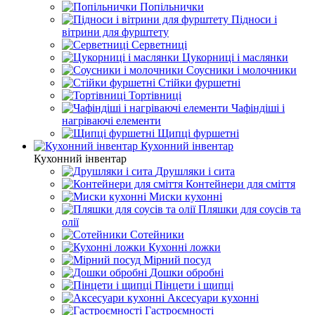
Попільнички
Підноси і
вітрини для фурштету
Серветниці
Цукорниці і маслянки
Соусники і молочники
Стійки фуршетні
Тортівниці
Чафіндіші і
нагріваючі елементи
Щипці фуршетні
Кухонний інвентар
Кухонний інвентар
Друшляки і сита
Контейнери для сміття
Миски кухонні
Пляшки для соусів та
олії
Сотейники
Кухонні ложки
Мірний посуд
Дошки обробні
Пінцети і щипці
Аксесуари кухонні
Гастроємності