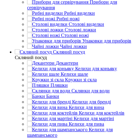
Прибори для
сервірування
Рибні виделки
Рибні ножі
Столові виделки
Столові ложки
Столові ножі
Упаковки для приборів
Чайні ложки
Скляний посуд
Скляний посуд
Декантери
Келихи для коньяку
Келихи шале
Кружки зі скла
Пляшки
Склянки для води
Банки
Келихи для бренді
Келихи для вина
Келихи для коктейлів
Келихи для мартіні
Келихи для пива
Келихи для
шампанського