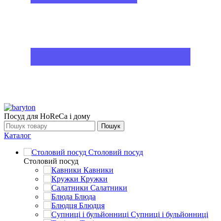
Посуд для HoReCa і дому
Пошук
Каталог
Столовий посуд
Столовий посуд
Кавники
Кружки
Салатники
Блюда
Блюдця
Супниці і бульйонниці