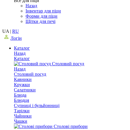
Все для піци
Назад
Інвентар для піци
Форми для піци
Щітки для печі
UA
|
RU
Логін
Каталог
Назад
Каталог
Столовий посуд
Назад
Столовий посуд
Кавники
Кружки
Салатники
Блюда
Блюдця
Супниці і бульйонниці
Тарілки
Чайники
Чашки
Столові прибори