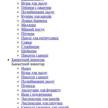
Відра для льоду
Гейзери і джигери
Подрібнювачі льоду
Кулери для напоїв
Ложки бармена
Мадлери
Мірний посуд
Пітчери
Преси для цитрусових
Совки
Стрейнери
Шейкери
Пінцети і щипці
Банкетний інвентар
Банкетний інвентар
Назад
Відра для льоду
Пінцети і щипці
Подрібнювачі льоду
Підноси
Аксесуари для фуршету
Вази і підсвічники
Диспенсери для напоїв
Диспенсери для сипучих
Ємності і млинки для спецій