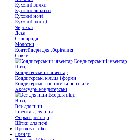
Кухонні вилки
Кухонні лопатки
Кухонні ножі
Кухонні щипці
Черпаки
Дека
Сковороди
Молотки
Контейнери для зберігання
Совки
Кондитерський інвентар
Назад
Кондитерський інвентар
Кондитерські кільця і форми
Кондитерські лопатки та пензлики
Аксесуари кондитерські
Все для піци
Назад
Все для піци
Інвентар для піци
Форми для піци
Щітки для печі
Про компанію
Бренди
Доставка і Оплата