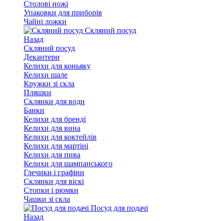
Столові ножі
Упаковки для приборів
Чайні ложки
Скляний посуд
Назад
Скляний посуд
Декантери
Келихи для коньяку
Келихи шале
Кружки зі скла
Пляшки
Склянки для води
Банки
Келихи для бренді
Келихи для вина
Келихи для коктейлів
Келихи для мартіні
Келихи для пива
Келихи для шампанського
Глечики і графіни
Склянки для віскі
Стопки і рюмки
Чашки зі скла
Посуд для подачі
Назад