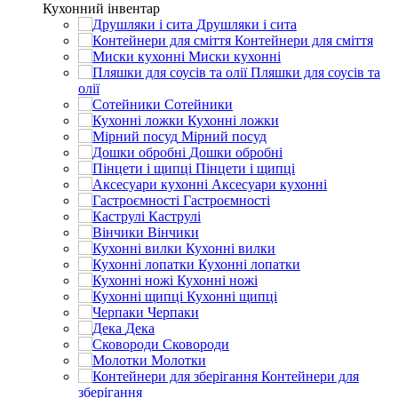
Кухонний інвентар
Друшляки і сита
Контейнери для сміття
Миски кухонні
Пляшки для соусів та
олії
Сотейники
Кухонні ложки
Мірний посуд
Дошки обробні
Пінцети і щипці
Аксесуари кухонні
Гастроємності
Каструлі
Вінчики
Кухонні вилки
Кухонні лопатки
Кухонні ножі
Кухонні щипці
Черпаки
Дека
Сковороди
Молотки
Контейнери для
зберігання