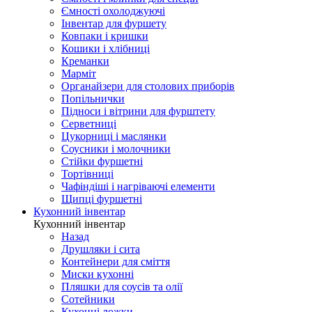
Ємності охолоджуючі
Інвентар для фуршету
Ковпаки і кришки
Кошики і хлібниці
Креманки
Марміт
Органайзери для столових приборів
Попільнички
Підноси і вітрини для фурштету
Серветниці
Цукорниці і маслянки
Соусники і молочники
Стійки фуршетні
Тортівниці
Чафіндіші і нагріваючі елементи
Щипці фуршетні
Кухонний інвентар
Кухонний інвентар
Назад
Друшляки і сита
Контейнери для сміття
Миски кухонні
Пляшки для соусів та олії
Сотейники
Кухонні ложки