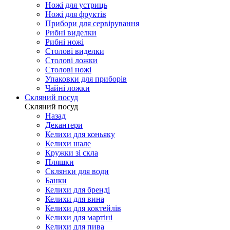
Ножі для устриць
Ножі для фруктів
Прибори для сервірування
Рибні виделки
Рибні ножі
Столові виделки
Столові ложки
Столові ножі
Упаковки для приборів
Чайні ложки
Скляний посуд
Скляний посуд
Назад
Декантери
Келихи для коньяку
Келихи шале
Кружки зі скла
Пляшки
Склянки для води
Банки
Келихи для бренді
Келихи для вина
Келихи для коктейлів
Келихи для мартіні
Келихи для пива