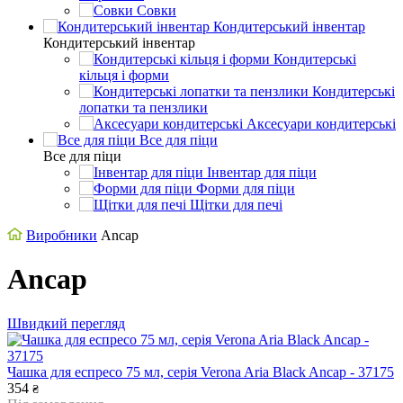
Совки
Кондитерський інвентар
Кондитерський інвентар
Кондитерські
кільця і форми
Кондитерські
лопатки та пензлики
Аксесуари кондитерські
Все для піци
Все для піци
Інвентар для піци
Форми для піци
Щітки для печі
Виробники
Ancap
Ancap
Швидкий перегляд
Чашка для еспресо 75 мл, серія Verona Aria Black Ancap - 37175
354
₴