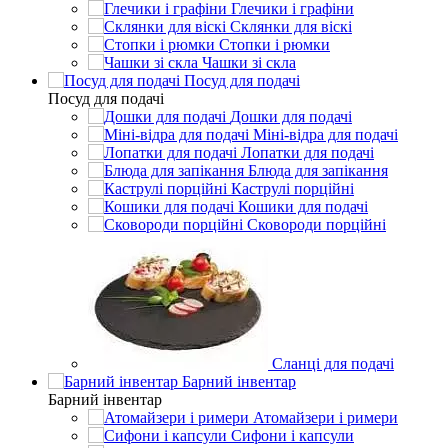
Глечики і графіни
Склянки для віскі
Стопки і рюмки
Чашки зі скла
Посуд для подачі
Посуд для подачі
Дошки для подачі
Міні-відра для подачі
Лопатки для подачі
Блюда для запікання
Каструлі порційні
Кошики для подачі
Сковороди порційні
Сланці для подачі
Барний інвентар
Барний інвентар
Атомайзери і римери
Сифони і капсули