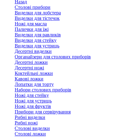
Назад
Столові прибори
Виделки для лобстера
Виделки для тістечок
Ножі для масла
Палички для їжі
Виделки для равликів
Виделки для стейку
Виделки для устриць
Десертні виделки
Органайзери для столових приборів
Десертні ложки
Десертні ножі
Коктейльні ложки
Кавові ложки
Лопатки для торту
Набори столових приборів
Ножі для стейку
Ножі для устриць
Ножі для фруктів
Прибори для сервірування
Рибні виделки
Рибні ножі
Столові виделки
Столові ложки