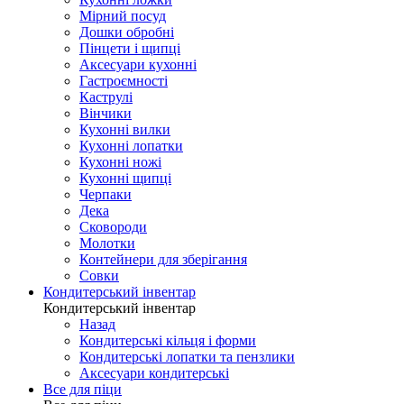
Мірний посуд
Дошки обробні
Пінцети і щипці
Аксесуари кухонні
Гастроємності
Каструлі
Вінчики
Кухонні вилки
Кухонні лопатки
Кухонні ножі
Кухонні щипці
Черпаки
Дека
Сковороди
Молотки
Контейнери для зберігання
Совки
Кондитерський інвентар
Кондитерський інвентар
Назад
Кондитерські кільця і форми
Кондитерські лопатки та пензлики
Аксесуари кондитерські
Все для піци