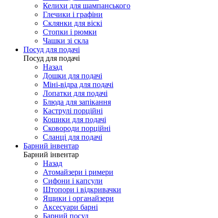
Келихи для шампанського
Глечики і графіни
Склянки для віскі
Стопки і рюмки
Чашки зі скла
Посуд для подачі
Посуд для подачі
Назад
Дошки для подачі
Міні-відра для подачі
Лопатки для подачі
Блюда для запікання
Каструлі порційні
Кошики для подачі
Сковороди порційні
Сланці для подачі
Барний інвентар
Барний інвентар
Назад
Атомайзери і римери
Сифони і капсули
Штопори і відкривачки
Ящики і органайзери
Аксесуари барні
Барний посуд