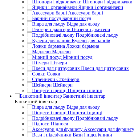
Штопори і відкривачки
Ящики і органайзери
Аксесуари барні
Барний посуд
Відра для льоду
Гейзери і джигери
Подрібнювачі льоду
Кулери для напоїв
Ложки бармена
Мадлери
Мірний посуд
Пітчери
Преси для цитрусових
Совки
Стрейнери
Шейкери
Пінцети і щипці
Банкетний інвентар
Банкетний інвентар
Відра для льоду
Пінцети і щипці
Подрібнювачі льоду
Підноси
Аксесуари для фуршету
Вази і підсвічники