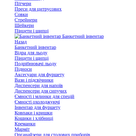
Пітчери
Преси для цитрусових
Совки
Стрейнери
Шейкери
Пінцети і щипці
Банкетний інвентар
Назад
Банкетний інвентар
Відра для льоду
Пінцети і щипці
Подрібнювачі льоду
Підноси
Аксесуари для фуршету
Вази і підсвічники
Диспенсери для напоїв
Диспенсери для сипучих
Ємності і млинки для спецій
Ємності охолоджуючі
Інвентар для фуршету
Ковпаки і кришки
Кошики і хлібниці
Креманки
Марміт
Органайзери для столових приборів