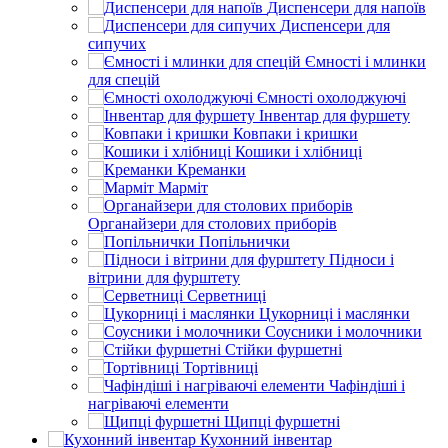
Диспенсери для напоїв
Диспенсери для
сипучих
Ємності і млинки
для спецій
Ємності охолоджуючі
Інвентар для фуршету
Ковпаки і кришки
Кошики і хлібниці
Креманки
Марміт
Органайзери для столових приборів
Попільнички
Підноси і
вітрини для фурштету
Серветниці
Цукорниці і маслянки
Соусники і молочники
Стійки фуршетні
Тортівниці
Чафіндіші і
нагріваючі елементи
Щипці фуршетні
Кухонний інвентар