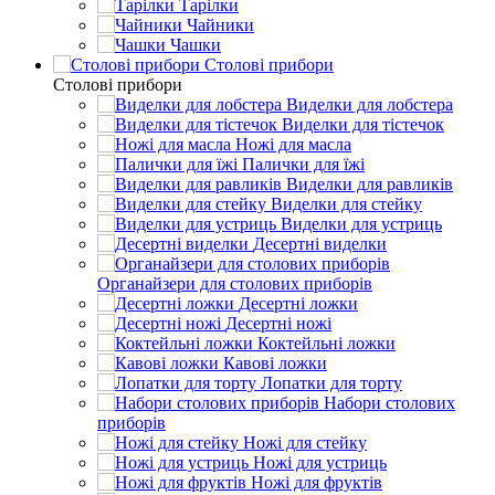
Тарілки
Чайники
Чашки
Столові прибори
Столові прибори
Виделки для лобстера
Виделки для тістечок
Ножі для масла
Палички для їжі
Виделки для равликів
Виделки для стейку
Виделки для устриць
Десертні виделки
Органайзери для столових приборів
Десертні ложки
Десертні ножі
Коктейльні ложки
Кавові ложки
Лопатки для торту
Набори столових
приборів
Ножі для стейку
Ножі для устриць
Ножі для фруктів