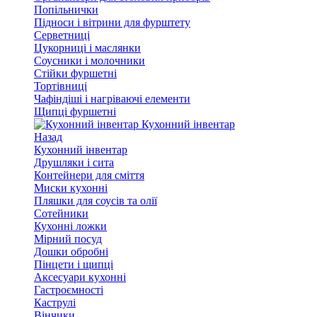
Попільнички
Підноси і вітрини для фурштету
Серветниці
Цукорниці і маслянки
Соусники і молочники
Стійки фуршетні
Тортівниці
Чафіндіші і нагріваючі елементи
Щипці фуршетні
Кухонний інвентар
Назад
Кухонний інвентар
Друшляки і сита
Контейнери для сміття
Миски кухонні
Пляшки для соусів та олії
Сотейники
Кухонні ложки
Мірний посуд
Дошки обробні
Пінцети і щипці
Аксесуари кухонні
Гастроємності
Каструлі
Вінчики