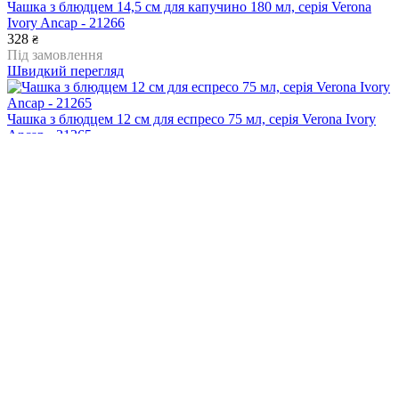
Чашка з блюдцем 14,5 см для капучино 180 мл, серія Verona
Ivory Ancap - 21266
328
₴
Під замовлення
Швидкий перегляд
Чашка з блюдцем 12 см для еспресо 75 мл, серія Verona Ivory
Ancap - 21265
244
₴
Під замовлення
Швидкий перегляд
Чашка для еспресо 75 мл, серія Verona Fiamma Red Ancap -
37946
317
₴
Під замовлення
Швидкий перегляд
Чашка 180 мл, серія Verona Millecolori Blue Ancap - 35120
433
₴
Під замовлення
Швидкий перегляд