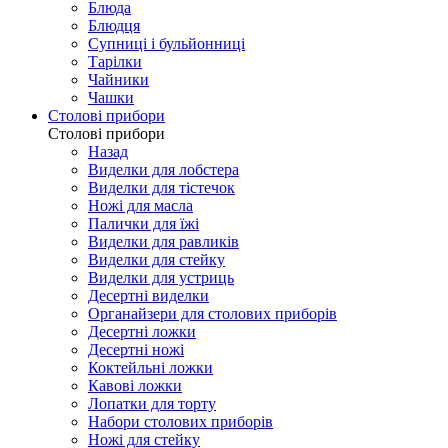
Блюда
Блюдця
Супниці і бульйонниці
Тарілки
Чайники
Чашки
Столові прибори
Столові прибори
Назад
Виделки для лобстера
Виделки для тістечок
Ножі для масла
Палички для їжі
Виделки для равликів
Виделки для стейку
Виделки для устриць
Десертні виделки
Органайзери для столових приборів
Десертні ложки
Десертні ножі
Коктейльні ложки
Кавові ложки
Лопатки для торту
Набори столових приборів
Ножі для стейку