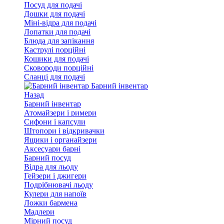
Посуд для подачі
Дошки для подачі
Міні-відра для подачі
Лопатки для подачі
Блюда для запікання
Каструлі порційні
Кошики для подачі
Сковороди порційні
Сланці для подачі
Барний інвентар
Назад
Барний інвентар
Атомайзери і римери
Сифони і капсули
Штопори і відкривачки
Ящики і органайзери
Аксесуари барні
Барний посуд
Відра для льоду
Гейзери і джигери
Подрібнювачі льоду
Кулери для напоїв
Ложки бармена
Мадлери
Мірний посуд