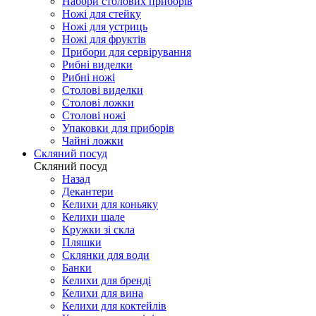
Набори столових приборів
Ножі для стейку
Ножі для устриць
Ножі для фруктів
Прибори для сервірування
Рибні виделки
Рибні ножі
Столові виделки
Столові ложки
Столові ножі
Упаковки для приборів
Чайні ложки
Скляний посуд
Скляний посуд
Назад
Декантери
Келихи для коньяку
Келихи шале
Кружки зі скла
Пляшки
Склянки для води
Банки
Келихи для бренді
Келихи для вина
Келихи для коктейлів