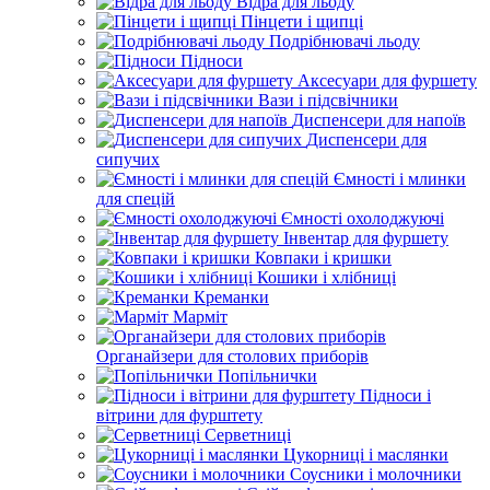
Відра для льоду
Пінцети і щипці
Подрібнювачі льоду
Підноси
Аксесуари для фуршету
Вази і підсвічники
Диспенсери для напоїв
Диспенсери для
сипучих
Ємності і млинки
для спецій
Ємності охолоджуючі
Інвентар для фуршету
Ковпаки і кришки
Кошики і хлібниці
Креманки
Марміт
Органайзери для столових приборів
Попільнички
Підноси і
вітрини для фурштету
Серветниці
Цукорниці і маслянки
Соусники і молочники