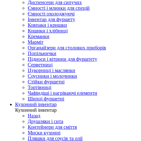
Диспенсери для сипучих
Ємності і млинки для спецій
Ємності охолоджуючі
Інвентар для фуршету
Ковпаки і кришки
Кошики і хлібниці
Креманки
Марміт
Органайзери для столових приборів
Попільнички
Підноси і вітрини для фурштету
Серветниці
Цукорниці і маслянки
Соусники і молочники
Стійки фуршетні
Тортівниці
Чафіндіші і нагріваючі елементи
Щипці фуршетні
Кухонний інвентар
Кухонний інвентар
Назад
Друшляки і сита
Контейнери для сміття
Миски кухонні
Пляшки для соусів та олії