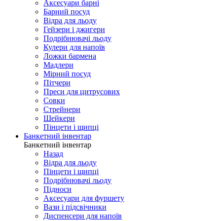
Аксесуари барні
Барний посуд
Відра для льоду
Гейзери і джигери
Подрібнювачі льоду
Кулери для напоїв
Ложки бармена
Мадлери
Мірний посуд
Пітчери
Преси для цитрусових
Совки
Стрейнери
Шейкери
Пінцети і щипці
Банкетний інвентар
Банкетний інвентар
Назад
Відра для льоду
Пінцети і щипці
Подрібнювачі льоду
Підноси
Аксесуари для фуршету
Вази і підсвічники
Диспенсери для напоїв