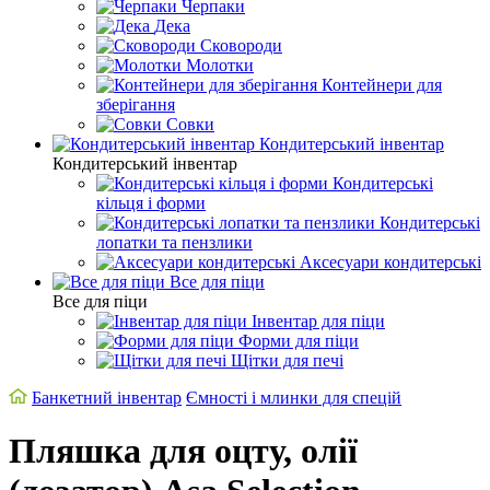
Черпаки
Дека
Сковороди
Молотки
Контейнери для
зберігання
Совки
Кондитерський інвентар
Кондитерський інвентар
Кондитерські
кільця і форми
Кондитерські
лопатки та пензлики
Аксесуари кондитерські
Все для піци
Все для піци
Інвентар для піци
Форми для піци
Щітки для печі
Банкетний інвентар
Ємності і млинки для спецій
Пляшка для оцту, олії