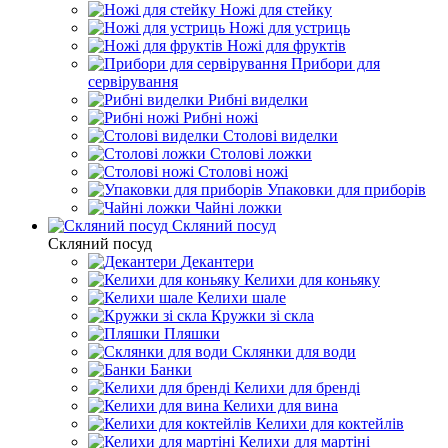
Ножі для стейку
Ножі для устриць
Ножі для фруктів
Прибори для
сервірування
Рибні виделки
Рибні ножі
Столові виделки
Столові ложки
Столові ножі
Упаковки для приборів
Чайні ложки
Скляний посуд
Скляний посуд
Декантери
Келихи для коньяку
Келихи шале
Кружки зі скла
Пляшки
Склянки для води
Банки
Келихи для бренді
Келихи для вина
Келихи для коктейлів
Келихи для мартіні