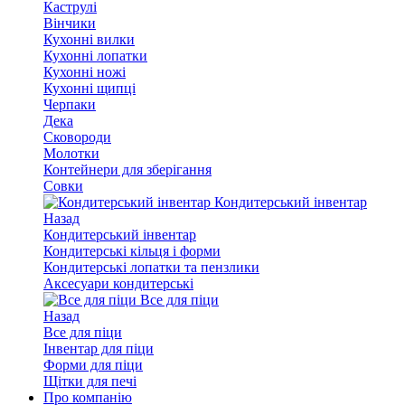
Каструлі
Вінчики
Кухонні вилки
Кухонні лопатки
Кухонні ножі
Кухонні щипці
Черпаки
Дека
Сковороди
Молотки
Контейнери для зберігання
Совки
Кондитерський інвентар
Назад
Кондитерський інвентар
Кондитерські кільця і форми
Кондитерські лопатки та пензлики
Аксесуари кондитерські
Все для піци
Назад
Все для піци
Інвентар для піци
Форми для піци
Щітки для печі
Про компанію