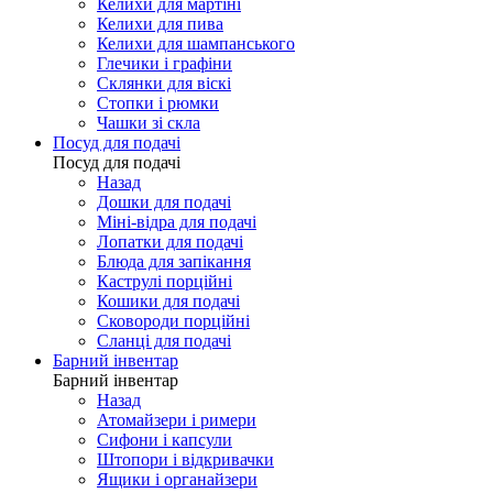
Келихи для мартіні
Келихи для пива
Келихи для шампанського
Глечики і графіни
Склянки для віскі
Стопки і рюмки
Чашки зі скла
Посуд для подачі
Посуд для подачі
Назад
Дошки для подачі
Міні-відра для подачі
Лопатки для подачі
Блюда для запікання
Каструлі порційні
Кошики для подачі
Сковороди порційні
Сланці для подачі
Барний інвентар
Барний інвентар
Назад
Атомайзери і римери
Сифони і капсули
Штопори і відкривачки
Ящики і органайзери