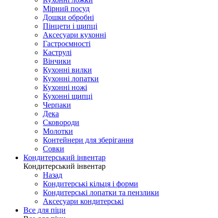
Мірний посуд
Дошки обробні
Пінцети і щипці
Аксесуари кухонні
Гастроємності
Каструлі
Вінчики
Кухонні вилки
Кухонні лопатки
Кухонні ножі
Кухонні щипці
Черпаки
Дека
Сковороди
Молотки
Контейнери для зберігання
Совки
Кондитерський інвентар
Кондитерський інвентар
Назад
Кондитерські кільця і форми
Кондитерські лопатки та пензлики
Аксесуари кондитерські
Все для піци