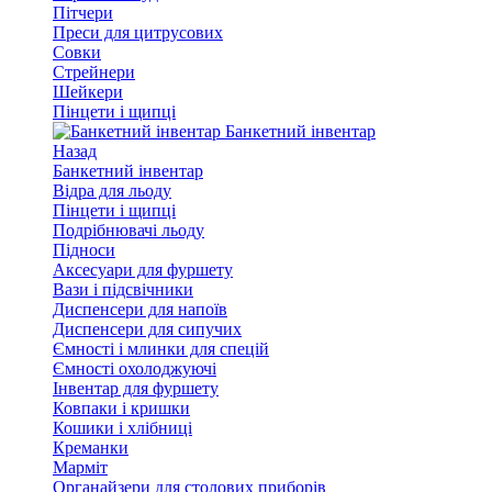
Пітчери
Преси для цитрусових
Совки
Стрейнери
Шейкери
Пінцети і щипці
Банкетний інвентар
Назад
Банкетний інвентар
Відра для льоду
Пінцети і щипці
Подрібнювачі льоду
Підноси
Аксесуари для фуршету
Вази і підсвічники
Диспенсери для напоїв
Диспенсери для сипучих
Ємності і млинки для спецій
Ємності охолоджуючі
Інвентар для фуршету
Ковпаки і кришки
Кошики і хлібниці
Креманки
Марміт
Органайзери для столових приборів