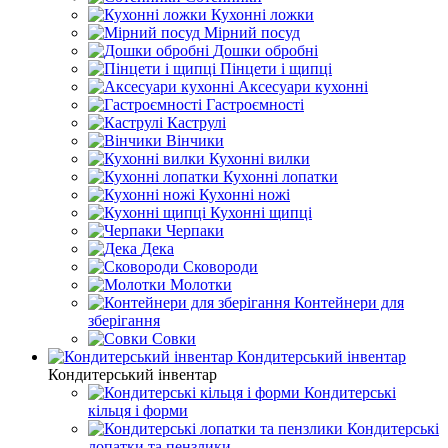
Кухонні ложки
Мірний посуд
Дошки обробні
Пінцети і щипці
Аксесуари кухонні
Гастроємності
Каструлі
Вінчики
Кухонні вилки
Кухонні лопатки
Кухонні ножі
Кухонні щипці
Черпаки
Дека
Сковороди
Молотки
Контейнери для
зберігання
Совки
Кондитерський інвентар
Кондитерський інвентар
Кондитерські
кільця і форми
Кондитерські
лопатки та пензлики