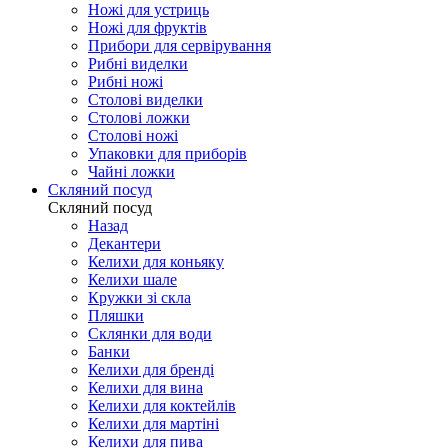
Ножі для устриць
Ножі для фруктів
Прибори для сервірування
Рибні виделки
Рибні ножі
Столові виделки
Столові ложки
Столові ножі
Упаковки для приборів
Чайні ложки
Скляний посуд
Скляний посуд
Назад
Декантери
Келихи для коньяку
Келихи шале
Кружки зі скла
Пляшки
Склянки для води
Банки
Келихи для бренді
Келихи для вина
Келихи для коктейлів
Келихи для мартіні
Келихи для пива