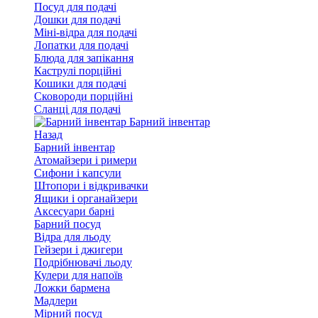
Посуд для подачі
Дошки для подачі
Міні-відра для подачі
Лопатки для подачі
Блюда для запікання
Каструлі порційні
Кошики для подачі
Сковороди порційні
Сланці для подачі
Барний інвентар
Назад
Барний інвентар
Атомайзери і римери
Сифони і капсули
Штопори і відкривачки
Ящики і органайзери
Аксесуари барні
Барний посуд
Відра для льоду
Гейзери і джигери
Подрібнювачі льоду
Кулери для напоїв
Ложки бармена
Мадлери
Мірний посуд