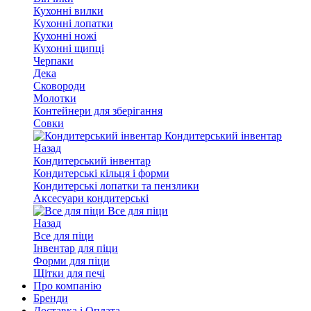
Кухонні вилки
Кухонні лопатки
Кухонні ножі
Кухонні щипці
Черпаки
Дека
Сковороди
Молотки
Контейнери для зберігання
Совки
Кондитерський інвентар
Назад
Кондитерський інвентар
Кондитерські кільця і форми
Кондитерські лопатки та пензлики
Аксесуари кондитерські
Все для піци
Назад
Все для піци
Інвентар для піци
Форми для піци
Щітки для печі
Про компанію
Бренди
Доставка і Оплата