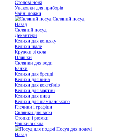
Столові ножі
Упаковки для приборів
Чайні ложки
Скляний посуд
Назад
Скляний посуд
Декантери
Келихи для коньяку
Келихи шале
Кружки зі скла
Пляшки
Склянки для води
Банки
Келихи для бренді
Келихи для вина
Келихи для коктейлів
Келихи для мартіні
Келихи для пива
Келихи для шампанського
Глечики і графіни
Склянки для віскі
Стопки і рюмки
Чашки зі скла
Посуд для подачі
Назад