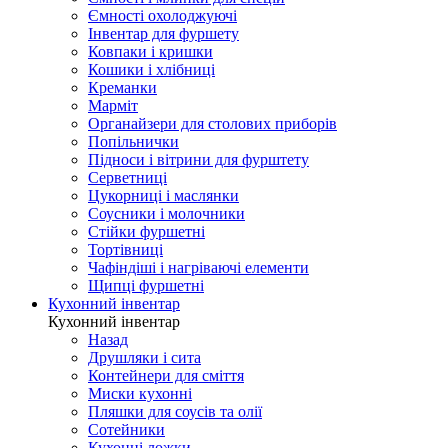
Ємності охолоджуючі
Інвентар для фуршету
Ковпаки і кришки
Кошики і хлібниці
Креманки
Марміт
Органайзери для столових приборів
Попільнички
Підноси і вітрини для фурштету
Серветниці
Цукорниці і маслянки
Соусники і молочники
Стійки фуршетні
Тортівниці
Чафіндіші і нагріваючі елементи
Щипці фуршетні
Кухонний інвентар
Кухонний інвентар
Назад
Друшляки і сита
Контейнери для сміття
Миски кухонні
Пляшки для соусів та олії
Сотейники
Кухонні ложки