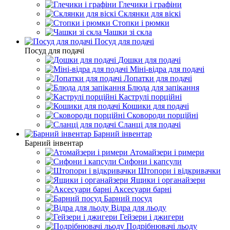
Глечики і графіни
Склянки для віскі
Стопки і рюмки
Чашки зі скла
Посуд для подачі
Посуд для подачі
Дошки для подачі
Міні-відра для подачі
Лопатки для подачі
Блюда для запікання
Каструлі порційні
Кошики для подачі
Сковороди порційні
Сланці для подачі
Барний інвентар
Барний інвентар
Атомайзери і римери
Сифони і капсули
Штопори і відкривачки
Ящики і органайзери
Аксесуари барні
Барний посуд
Відра для льоду
Гейзери і джигери
Подрібнювачі льоду