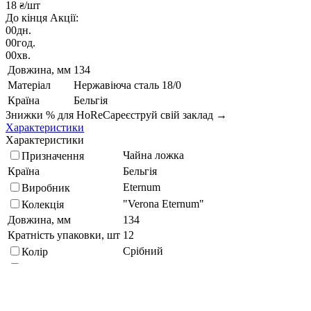
18
/шт
₴
До кінця Акції:
00
дн.
00
год.
00
хв.
Довжина, мм
134
Матеріал
Нержавіюча сталь 18/0
Країна
Бельгія
Знижки % для HoReCa
реєструй свій заклад →
Характеристики
Характеристики
Чайна ложка
Призначення
Країна
Бельгія
Eternum
Виробник
"Verona Eternum"
Колекція
Довжина, мм
134
Кратність упаковки, шт
12
Срібний
Колір
Посудомийка
Спосіб миття
Нержавіюча сталь 18/0
Матеріал
Вибрационная полировка
Покриття