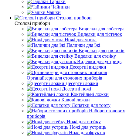
Тарілки
Чайники
Чашки
Столові прибори
Столові прибори
Виделки для лобстера
Виделки для тістечок
Ножі для масла
Палички для їжі
Виделки для равликів
Виделки для стейку
Виделки для устриць
Десертні виделки
Органайзери для столових приборів
Десертні ложки
Десертні ножі
Коктейльні ложки
Кавові ложки
Лопатки для торту
Набори столових
приборів
Ножі для стейку
Ножі для устриць
Ножі для фруктів