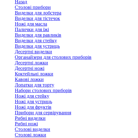
Назад
Столові прибори
Виделки для лобстера
Виделки для тістечок
Ножі для масла
Палички для їжі
Виделки для равликів
Виделки для стейку
Виделки для устриць
Десертні виделки
Органайзери для столових приборів
Десертні ложки
Десертні ножі
Коктейльні ложки
Кавові ложки
Лопатки для торту
Набори столових приборів
Ножі для стейку
Ножі для устриць
Ножі для фруктів
Прибори для сервірування
Рибні виделки
Рибні ножі
Столові виделки
Столові ложки