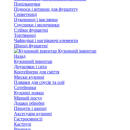
Попільнички
Підноси і вітрини для фурштету
Серветниці
Цукорниці і маслянки
Соусники і молочники
Стійки фуршетні
Тортівниці
Чафіндіші і нагріваючі елементи
Щипці фуршетні
Кухонний інвентар
Назад
Кухонний інвентар
Друшляки і сита
Контейнери для сміття
Миски кухонні
Пляшки для соусів та олії
Сотейники
Кухонні ложки
Мірний посуд
Дошки обробні
Пінцети і щипці
Аксесуари кухонні
Гастроємності
Каструлі
Вінчики