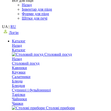
Все для піци
Назад
Інвентар для піци
Форми для піци
Щітки для печі
UA
|
RU
Логін
Каталог
Назад
Каталог
Столовий посуд
Назад
Столовий посуд
Кавники
Кружки
Салатники
Блюда
Блюдця
Супниці і бульйонниці
Тарілки
Чайники
Чашки
Столові прибори