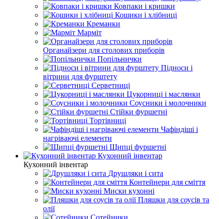
Ковпаки і кришки
Кошики і хлібниці
Креманки
Марміт
Органайзери для столових приборів
Попільнички
Підноси і
вітрини для фурштету
Серветниці
Цукорниці і маслянки
Соусники і молочники
Стійки фуршетні
Тортівниці
Чафіндіші і
нагріваючі елементи
Щипці фуршетні
Кухонний інвентар
Кухонний інвентар
Друшляки і сита
Контейнери для сміття
Миски кухонні
Пляшки для соусів та
олії
Сотейники