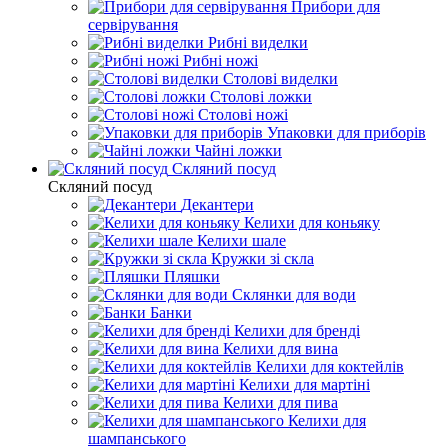
Прибори для
сервірування
Рибні виделки
Рибні ножі
Столові виделки
Столові ложки
Столові ножі
Упаковки для приборів
Чайні ложки
Скляний посуд
Скляний посуд
Декантери
Келихи для коньяку
Келихи шале
Кружки зі скла
Пляшки
Склянки для води
Банки
Келихи для бренді
Келихи для вина
Келихи для коктейлів
Келихи для мартіні
Келихи для пива
Келихи для
шампанського