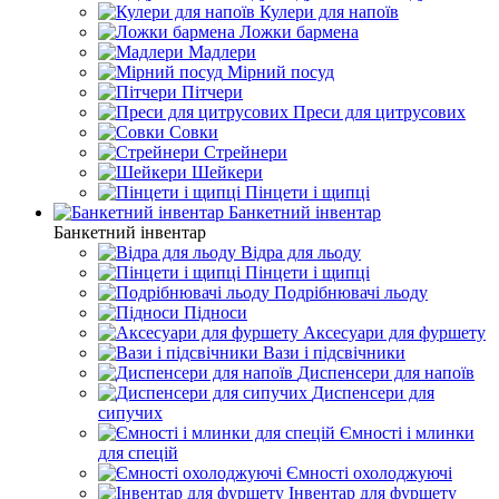
Кулери для напоїв
Ложки бармена
Мадлери
Мірний посуд
Пітчери
Преси для цитрусових
Совки
Стрейнери
Шейкери
Пінцети і щипці
Банкетний інвентар
Банкетний інвентар
Відра для льоду
Пінцети і щипці
Подрібнювачі льоду
Підноси
Аксесуари для фуршету
Вази і підсвічники
Диспенсери для напоїв
Диспенсери для
сипучих
Ємності і млинки
для спецій
Ємності охолоджуючі
Інвентар для фуршету