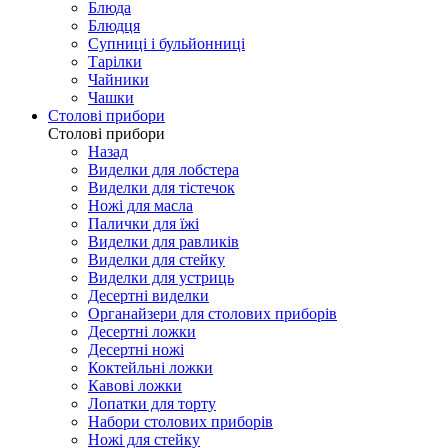
Блюда
Блюдця
Супниці і бульйонниці
Тарілки
Чайники
Чашки
Столові прибори
Столові прибори
Назад
Виделки для лобстера
Виделки для тістечок
Ножі для масла
Палички для їжі
Виделки для равликів
Виделки для стейку
Виделки для устриць
Десертні виделки
Органайзери для столових приборів
Десертні ложки
Десертні ножі
Коктейльні ложки
Кавові ложки
Лопатки для торту
Набори столових приборів
Ножі для стейку