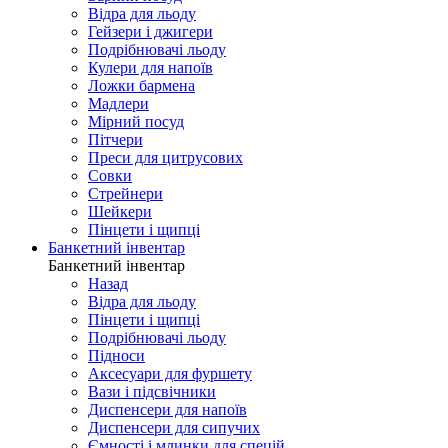
Відра для льоду
Гейзери і джигери
Подрібнювачі льоду
Кулери для напоїв
Ложки бармена
Мадлери
Мірний посуд
Пітчери
Преси для цитрусових
Совки
Стрейнери
Шейкери
Пінцети і щипці
Банкетний інвентар
Банкетний інвентар
Назад
Відра для льоду
Пінцети і щипці
Подрібнювачі льоду
Підноси
Аксесуари для фуршету
Вази і підсвічники
Диспенсери для напоїв
Диспенсери для сипучих
Ємності і млинки для спецій