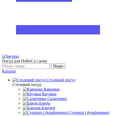
Посуд для HoReCa і дому
Пошук
Каталог
Столовий посуд
Столовий посуд
Кавники
Кружки
Салатники
Блюда
Блюдця
Супниці і бульйонниці