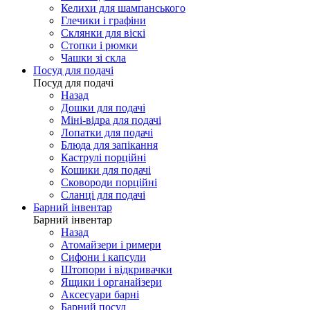
Келихи для шампанського
Глечики і графіни
Склянки для віскі
Стопки і рюмки
Чашки зі скла
Посуд для подачі
Посуд для подачі
Назад
Дошки для подачі
Міні-відра для подачі
Лопатки для подачі
Блюда для запікання
Каструлі порційні
Кошики для подачі
Сковороди порційні
Сланці для подачі
Барний інвентар
Барний інвентар
Назад
Атомайзери і римери
Сифони і капсули
Штопори і відкривачки
Ящики і органайзери
Аксесуари барні
Барний посуд