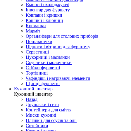
Ємності охолоджуючі
Інвентар для фуршету
Ковпаки і кришки
Кошики і хлібниці
Креманки
Марміт
Органайзери для столових приборів
Попільнички
Підноси і вітрини для фурштету
Серветниці
Цукорниці і маслянки
Соусники і молочники
Стійки фуршетні
Тортівниці
Чафіндіші і нагріваючі елементи
Щипці фуршетні
Кухонний інвентар
Кухонний інвентар
Назад
Друшляки і сита
Контейнери для сміття
Миски кухонні
Пляшки для соусів та олії
Сотейники
Кухонні ложки