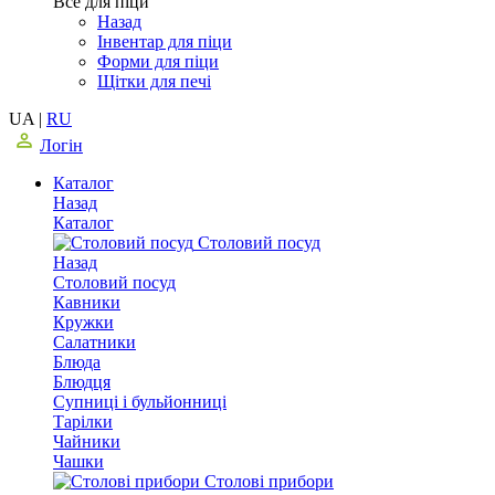
Все для піци
Назад
Інвентар для піци
Форми для піци
Щітки для печі
UA
|
RU
Логін
Каталог
Назад
Каталог
Столовий посуд
Назад
Столовий посуд
Кавники
Кружки
Салатники
Блюда
Блюдця
Супниці і бульйонниці
Тарілки
Чайники
Чашки
Столові прибори