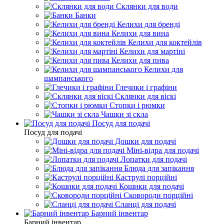
Склянки для води
Банки
Келихи для бренді
Келихи для вина
Келихи для коктейлів
Келихи для мартіні
Келихи для пива
Келихи для
шампанського
Глечики і графіни
Склянки для віскі
Стопки і рюмки
Чашки зі скла
Посуд для подачі
Посуд для подачі
Дошки для подачі
Міні-відра для подачі
Лопатки для подачі
Блюда для запікання
Каструлі порційні
Кошики для подачі
Сковороди порційні
Сланці для подачі
Барний інвентар
Барний інвентар