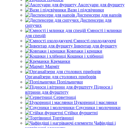
Аксесуари для фуршету
Вази і підсвічники
Диспенсери для напоїв
Диспенсери для
сипучих
Ємності і млинки
для спецій
Ємності охолоджуючі
Інвентар для фуршету
Ковпаки і кришки
Кошики і хлібниці
Креманки
Марміт
Органайзери для столових приборів
Попільнички
Підноси і
вітрини для фурштету
Серветниці
Цукорниці і маслянки
Соусники і молочники
Стійки фуршетні
Тортівниці
Чафіндіші і