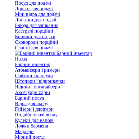
Посуд для подачі
Дошки для подачі
Міні-відра для подачі
Лопатки для подачі
Блюда для запікання
Каструлі порційні
Кошики для подачі
Сковороди порційні
Сланці для подачі
Барний інвентар
Назад
Барний інвентар
Атомайзери і римери
Сифони і капсули
Штопори і відкривачки
Ящики і органайзери
Аксесуари барні
Барний посуд
Відра для льоду
Гейзери і джигери
Подрібнювачі льоду
Кулери для напоїв
Ложки бармена
Мадлери
Мірний посуд