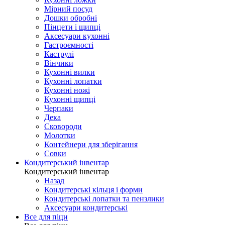
Мірний посуд
Дошки обробні
Пінцети і щипці
Аксесуари кухонні
Гастроємності
Каструлі
Вінчики
Кухонні вилки
Кухонні лопатки
Кухонні ножі
Кухонні щипці
Черпаки
Дека
Сковороди
Молотки
Контейнери для зберігання
Совки
Кондитерський інвентар
Кондитерський інвентар
Назад
Кондитерські кільця і форми
Кондитерські лопатки та пензлики
Аксесуари кондитерські
Все для піци