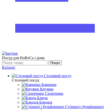
Посуд для HoReCa і дому
Пошук
Каталог
Столовий посуд
Столовий посуд
Кавники
Кружки
Салатники
Блюда
Блюдця
Супниці і бульйонниці