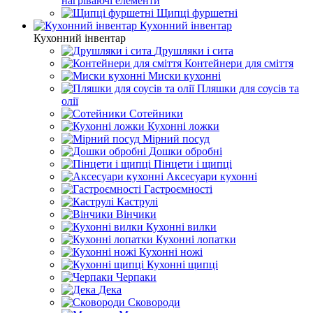
нагріваючі елементи
Щипці фуршетні
Кухонний інвентар
Кухонний інвентар
Друшляки і сита
Контейнери для сміття
Миски кухонні
Пляшки для соусів та
олії
Сотейники
Кухонні ложки
Мірний посуд
Дошки обробні
Пінцети і щипці
Аксесуари кухонні
Гастроємності
Каструлі
Вінчики
Кухонні вилки
Кухонні лопатки
Кухонні ножі
Кухонні щипці
Черпаки
Дека
Сковороди