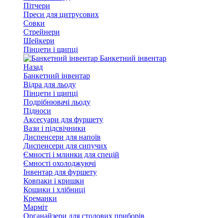
Пітчери
Преси для цитрусових
Совки
Стрейнери
Шейкери
Пінцети і щипці
Банкетний інвентар
Назад
Банкетний інвентар
Відра для льоду
Пінцети і щипці
Подрібнювачі льоду
Підноси
Аксесуари для фуршету
Вази і підсвічники
Диспенсери для напоїв
Диспенсери для сипучих
Ємності і млинки для спецій
Ємності охолоджуючі
Інвентар для фуршету
Ковпаки і кришки
Кошики і хлібниці
Креманки
Марміт
Органайзери для столових приборів