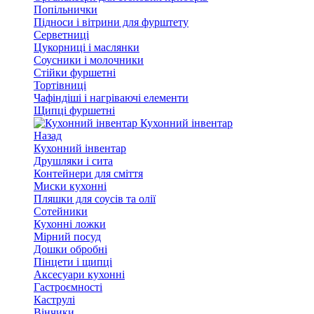
Попільнички
Підноси і вітрини для фурштету
Серветниці
Цукорниці і маслянки
Соусники і молочники
Стійки фуршетні
Тортівниці
Чафіндіші і нагріваючі елементи
Щипці фуршетні
Кухонний інвентар
Назад
Кухонний інвентар
Друшляки і сита
Контейнери для сміття
Миски кухонні
Пляшки для соусів та олії
Сотейники
Кухонні ложки
Мірний посуд
Дошки обробні
Пінцети і щипці
Аксесуари кухонні
Гастроємності
Каструлі
Вінчики