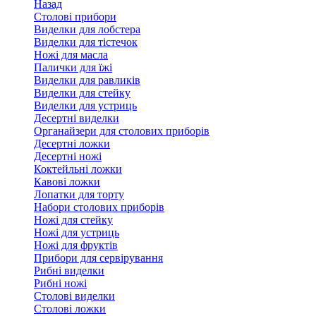
Назад
Столові прибори
Виделки для лобстера
Виделки для тістечок
Ножі для масла
Палички для їжі
Виделки для равликів
Виделки для стейку
Виделки для устриць
Десертні виделки
Органайзери для столових приборів
Десертні ложки
Десертні ножі
Коктейльні ложки
Кавові ложки
Лопатки для торту
Набори столових приборів
Ножі для стейку
Ножі для устриць
Ножі для фруктів
Прибори для сервірування
Рибні виделки
Рибні ножі
Столові виделки
Столові ложки