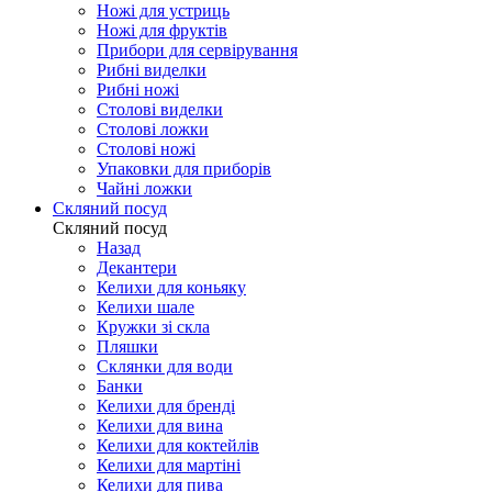
Ножі для устриць
Ножі для фруктів
Прибори для сервірування
Рибні виделки
Рибні ножі
Столові виделки
Столові ложки
Столові ножі
Упаковки для приборів
Чайні ложки
Скляний посуд
Скляний посуд
Назад
Декантери
Келихи для коньяку
Келихи шале
Кружки зі скла
Пляшки
Склянки для води
Банки
Келихи для бренді
Келихи для вина
Келихи для коктейлів
Келихи для мартіні
Келихи для пива