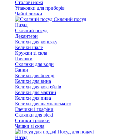
Столові ножі
Упаковки для приборів
Чайні ложки
Скляний посуд
Назад
Скляний посуд
Декантери
Келихи для коньяку
Келихи шале
Кружки зі скла
Пляшки
Склянки для води
Банки
Келихи для бренді
Келихи для вина
Келихи для коктейлів
Келихи для мартіні
Келихи для пива
Келихи для шампанського
Глечики і графіни
Склянки для віскі
Стопки і рюмки
Чашки зі скла
Посуд для подачі
Назад