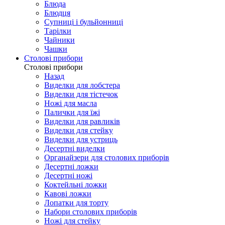
Блюда
Блюдця
Супниці і бульйонниці
Тарілки
Чайники
Чашки
Столові прибори
Столові прибори
Назад
Виделки для лобстера
Виделки для тістечок
Ножі для масла
Палички для їжі
Виделки для равликів
Виделки для стейку
Виделки для устриць
Десертні виделки
Органайзери для столових приборів
Десертні ложки
Десертні ножі
Коктейльні ложки
Кавові ложки
Лопатки для торту
Набори столових приборів
Ножі для стейку