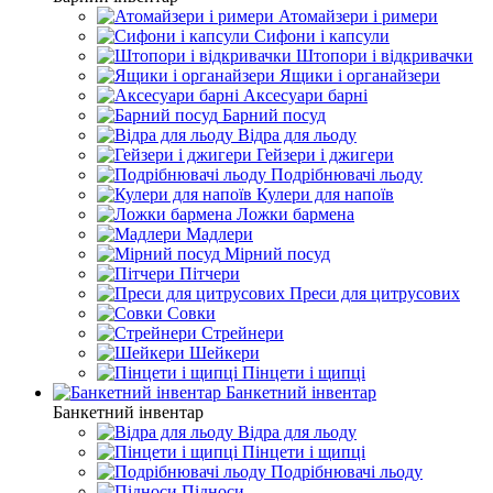
Атомайзери і римери
Сифони і капсули
Штопори і відкривачки
Ящики і органайзери
Аксесуари барні
Барний посуд
Відра для льоду
Гейзери і джигери
Подрібнювачі льоду
Кулери для напоїв
Ложки бармена
Мадлери
Мірний посуд
Пітчери
Преси для цитрусових
Совки
Стрейнери
Шейкери
Пінцети і щипці
Банкетний інвентар
Банкетний інвентар
Відра для льоду
Пінцети і щипці
Подрібнювачі льоду
Підноси