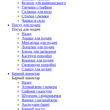
Келихи для шампанського
Глечики і графіни
Склянки для віскі
Стопки і рюмки
Чашки зі скла
Посуд для подачі
Посуд для подачі
Назад
Дошки для подачі
Міні-відра для подачі
Лопатки для подачі
Блюда для запікання
Каструлі порційні
Кошики для подачі
Сковороди порційні
Сланці для подачі
Барний інвентар
Барний інвентар
Назад
Атомайзери і римери
Сифони і капсули
Штопори і відкривачки
Ящики і органайзери
Аксесуари барні
Барний посуд