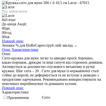
Під замовлення
843
/шт
₴
До кінця Акції:
00
дн.
00
год.
00
хв.
Повний опис
Знижки % для HoReCa
реєструй свій заклад →
Опис
Характеристики
Опис
Сито-кружка для муки легко та швидко просіє борошно,
какао-порошок, дріжджі та інші сипучі від сторонніх домішок.
Активується за допомогою спускового механізму в ручці
кружки. Шаг сита – 20 . Сито для муки із нержавіючої сталі
стійке до корозії, не деформується та не вступає в реакцію з
продуктами харчування. Рекомендовано використовувати на
невеликих виробництвах та домашніх кухнях.
Повний опис
Характеристики
Сито
Призначення
Країна
Іспанія