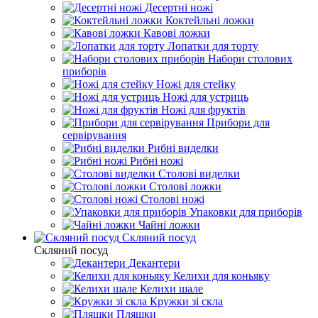
Десертні ножі
Коктейльні ложки
Кавові ложки
Лопатки для торту
Набори столових
приборів
Ножі для стейку
Ножі для устриць
Ножі для фруктів
Прибори для
сервірування
Рибні виделки
Рибні ножі
Столові виделки
Столові ложки
Столові ножі
Упаковки для приборів
Чайні ложки
Скляний посуд
Скляний посуд
Декантери
Келихи для коньяку
Келихи шале
Кружки зі скла
Пляшки