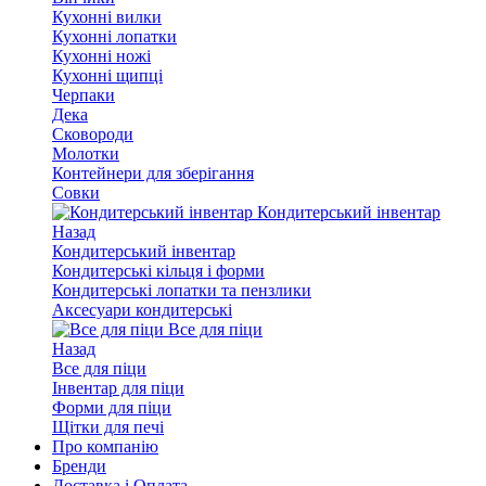
Кухонні вилки
Кухонні лопатки
Кухонні ножі
Кухонні щипці
Черпаки
Дека
Сковороди
Молотки
Контейнери для зберігання
Совки
Кондитерський інвентар
Назад
Кондитерський інвентар
Кондитерські кільця і форми
Кондитерські лопатки та пензлики
Аксесуари кондитерські
Все для піци
Назад
Все для піци
Інвентар для піци
Форми для піци
Щітки для печі
Про компанію
Бренди
Доставка і Оплата