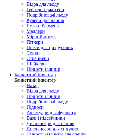
Відра для льоду
Гейзери і джигери
Подрібнювачі льоду
Кулери для напоїв
Ложки бармена
Мадлери
Мірний посуд
Пітчери
Преси для цитрусових
Совки
Стрейнери
Шейкери
Пінцети і щипці
Банкетний інвентар
Банкетний інвентар
Назад
Відра для льоду
Пінцети і щипці
Подрібнювачі льоду
Підноси
Аксесуари для фуршету
Вази і підсвічники
Диспенсери для напоїв
Диспенсери для сипучих
Ємності і млинки для спецій