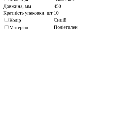
Довжина, мм
450
Кратність упаковки, шт
10
Синій
Колір
Поліетилен
Матеріал
Висота, мм
12
Ширина, мм
300
Підберіть схожі за характеристиками товари, вибравши одну
або кілька властивостей
Обрано:
0
Показати
Запитати менеджера
в Telegram
Запитати про товар