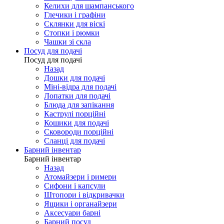
Келихи для шампанського
Глечики і графіни
Склянки для віскі
Стопки і рюмки
Чашки зі скла
Посуд для подачі
Посуд для подачі
Назад
Дошки для подачі
Міні-відра для подачі
Лопатки для подачі
Блюда для запікання
Каструлі порційні
Кошики для подачі
Сковороди порційні
Сланці для подачі
Барний інвентар
Барний інвентар
Назад
Атомайзери і римери
Сифони і капсули
Штопори і відкривачки
Ящики і органайзери
Аксесуари барні
Барний посуд