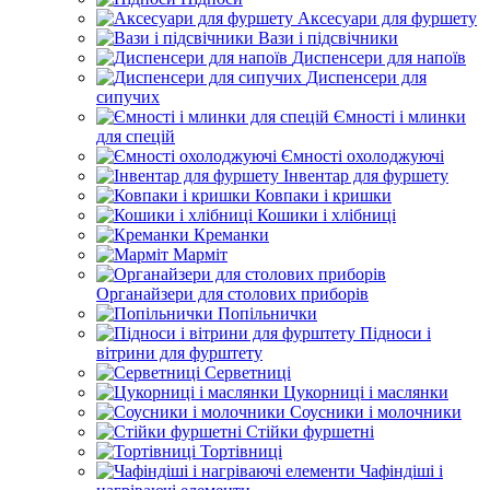
Аксесуари для фуршету
Вази і підсвічники
Диспенсери для напоїв
Диспенсери для
сипучих
Ємності і млинки
для спецій
Ємності охолоджуючі
Інвентар для фуршету
Ковпаки і кришки
Кошики і хлібниці
Креманки
Марміт
Органайзери для столових приборів
Попільнички
Підноси і
вітрини для фурштету
Серветниці
Цукорниці і маслянки
Соусники і молочники
Стійки фуршетні
Тортівниці
Чафіндіші і