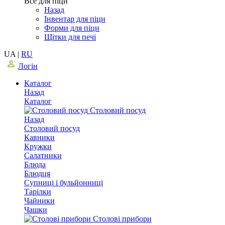
Все для піци
Назад
Інвентар для піци
Форми для піци
Щітки для печі
UA
|
RU
Логін
Каталог
Назад
Каталог
Столовий посуд
Назад
Столовий посуд
Кавники
Кружки
Салатники
Блюда
Блюдця
Супниці і бульйонниці
Тарілки
Чайники
Чашки
Столові прибори