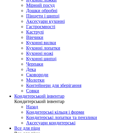
Мірний посуд
Дошки обробні
Пінцети і щипці
Аксесуари кухонні
Гастроємності
Каструлі
Вінчики
Кухонні вилки
Кухонні лопатки
Кухонні ножі
Кухонні щипці
Черпаки
Дека
Сковороди
Молотки
Контейнери для зберігання
Совки
Кондитерський інвентар
Кондитерський інвентар
Назад
Кондитерські кільця і форми
Кондитерські лопатки та пензлики
Аксесуари кондитерські
Все для піци