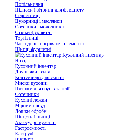
Попільнички
Підноси і вітрини для фурштету
Серветниці
Цукорниці і маслянки
Соусники і молочники
Стійки фуршетні
Тортівниці
Чафіндіші і нагріваючі елементи
Щипці фуршетні
Кухонний інвентар
Назад
Кухонний інвентар
Друшляки і сита
Контейнери для сміття
Миски кухонні
Пляшки для соусів та олії
Сотейники
Кухонні ложки
Мірний посуд
Дошки обробні
Пінцети і щипці
Аксесуари кухонні
Гастроємності
Каструлі
Вінчики