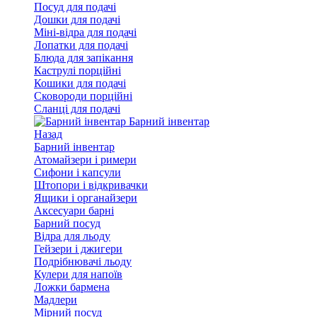
Посуд для подачі
Дошки для подачі
Міні-відра для подачі
Лопатки для подачі
Блюда для запікання
Каструлі порційні
Кошики для подачі
Сковороди порційні
Сланці для подачі
Барний інвентар
Назад
Барний інвентар
Атомайзери і римери
Сифони і капсули
Штопори і відкривачки
Ящики і органайзери
Аксесуари барні
Барний посуд
Відра для льоду
Гейзери і джигери
Подрібнювачі льоду
Кулери для напоїв
Ложки бармена
Мадлери
Мірний посуд