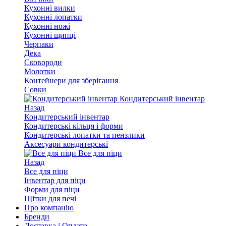
Кухонні вилки
Кухонні лопатки
Кухонні ножі
Кухонні щипці
Черпаки
Дека
Сковороди
Молотки
Контейнери для зберігання
Совки
Кондитерський інвентар
Назад
Кондитерський інвентар
Кондитерські кільця і форми
Кондитерські лопатки та пензлики
Аксесуари кондитерські
Все для піци
Назад
Все для піци
Інвентар для піци
Форми для піци
Щітки для печі
Про компанію
Бренди
Доставка і Оплата