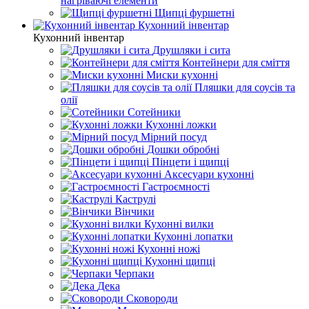
нагріваючі елементи
Щипці фуршетні
Кухонний інвентар
Кухонний інвентар
Друшляки і сита
Контейнери для сміття
Миски кухонні
Пляшки для соусів та
олії
Сотейники
Кухонні ложки
Мірний посуд
Дошки обробні
Пінцети і щипці
Аксесуари кухонні
Гастроємності
Каструлі
Вінчики
Кухонні вилки
Кухонні лопатки
Кухонні ножі
Кухонні щипці
Черпаки
Дека
Сковороди