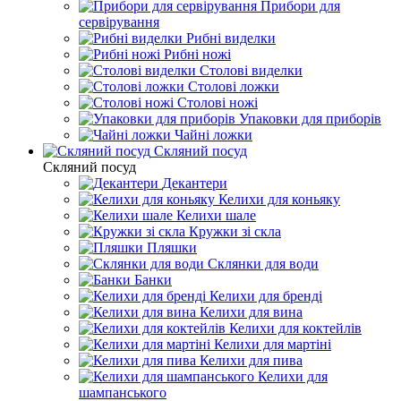
Прибори для
сервірування
Рибні виделки
Рибні ножі
Столові виделки
Столові ложки
Столові ножі
Упаковки для приборів
Чайні ложки
Скляний посуд
Скляний посуд
Декантери
Келихи для коньяку
Келихи шале
Кружки зі скла
Пляшки
Склянки для води
Банки
Келихи для бренді
Келихи для вина
Келихи для коктейлів
Келихи для мартіні
Келихи для пива
Келихи для
шампанського