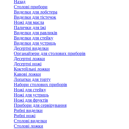
Назад
Столові прибори
Виделки для лобстера
Виделки для тістечок
Ножі для масла
Палички для їжі
Виделки для равликів
Виделки для стейку
Виделки для устриць
Десертні виделки
Органайзери для столових приборів
Десертні ложки
Десертні ножі
Коктейльні ложки
Кавові ложки
Лопатки для торту
Набори столових приборів
Ножі для стейку
Ножі для устриць
Ножі для фруктів
Прибори для сервірування
Рибні виделки
Рибні ножі
Столові виделки
Столові ложки