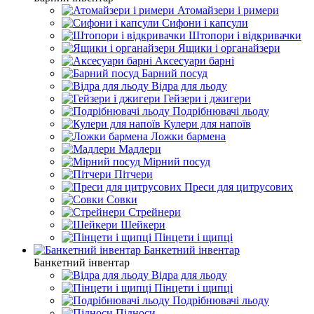
Атомайзери і римери
Сифони і капсули
Штопори і відкривачки
Ящики і органайзери
Аксесуари барні
Барний посуд
Відра для льоду
Гейзери і джигери
Подрібнювачі льоду
Кулери для напоїв
Ложки бармена
Мадлери
Мірний посуд
Пітчери
Преси для цитрусових
Совки
Стрейнери
Шейкери
Пінцети і щипці
Банкетний інвентар
Банкетний інвентар
Відра для льоду
Пінцети і щипці
Подрібнювачі льоду
Підноси