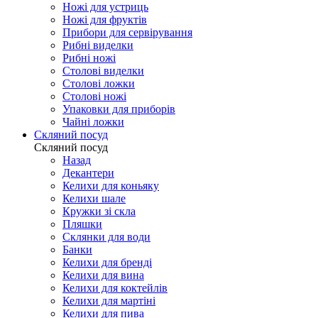
Ножі для устриць
Ножі для фруктів
Прибори для сервірування
Рибні виделки
Рибні ножі
Столові виделки
Столові ложки
Столові ножі
Упаковки для приборів
Чайні ложки
Скляний посуд
Скляний посуд
Назад
Декантери
Келихи для коньяку
Келихи шале
Кружки зі скла
Пляшки
Склянки для води
Банки
Келихи для бренді
Келихи для вина
Келихи для коктейлів
Келихи для мартіні
Келихи для пива