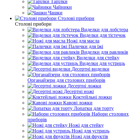
Тарілки
Чайники
Чашки
Столові прибори
Столові прибори
Виделки для лобстера
Виделки для тістечок
Ножі для масла
Палички для їжі
Виделки для равликів
Виделки для стейку
Виделки для устриць
Десертні виделки
Органайзери для столових приборів
Десертні ложки
Десертні ножі
Коктейльні ложки
Кавові ложки
Лопатки для торту
Набори столових
приборів
Ножі для стейку
Ножі для устриць
Ножі для фруктів