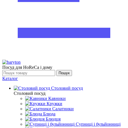
Посуд для HoReCa і дому
Пошук
Каталог
Столовий посуд
Столовий посуд
Кавники
Кружки
Салатники
Блюда
Блюдця
Супниці і бульйонниці