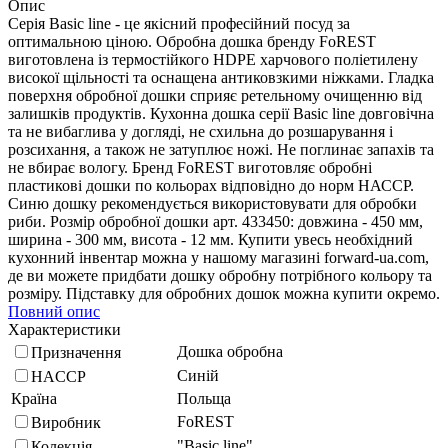
Опис
Серія Basic line - це якісний професійний посуд за
оптимальною ціною. Обробна дошка бренду FoREST
виготовлена із термостійкого HDPE харчового поліетилену
високої щільності та оснащена антиковзкими ніжками. Гладка
поверхня обробної дошки сприяє ретельному очищенню від
залишків продуктів. Кухонна дошка серії Basic line довговічна
та не вибаглива у догляді, не схильна до розшарування і
розсихання, а також не затуплює ножі. Не поглинає запахів та
не вбирає вологу. Бренд FoREST виготовляє обробні
пластикові дошки по кольорах відповідно до норм НАССР.
Синю дошку рекомендується використовувати для обробки
риби. Розмір обробної дошки арт. 433450: довжина - 450 мм,
ширина - 300 мм, висота - 12 мм. Купити увесь необхідний
кухонний інвентар можна у нашому магазині forward-ua.com,
де ви можете придбати дошку обробну потрібного кольору та
розміру. Підставку для обробних дошок можна купити окремо.
Повний опис
Характеристики
Дошка обробна
Призначення
Синій
HACCP
Країна
Польща
FoREST
Виробник
"Basic line"
Колекція