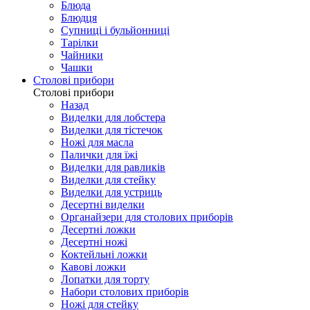
Блюда
Блюдця
Супниці і бульйонниці
Тарілки
Чайники
Чашки
Столові прибори
Столові прибори
Назад
Виделки для лобстера
Виделки для тістечок
Ножі для масла
Палички для їжі
Виделки для равликів
Виделки для стейку
Виделки для устриць
Десертні виделки
Органайзери для столових приборів
Десертні ложки
Десертні ножі
Коктейльні ложки
Кавові ложки
Лопатки для торту
Набори столових приборів
Ножі для стейку