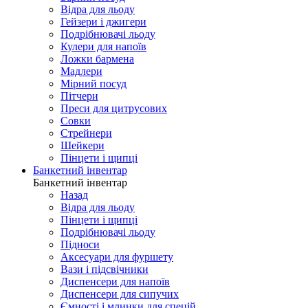
Відра для льоду
Гейзери і джигери
Подрібнювачі льоду
Кулери для напоїв
Ложки бармена
Мадлери
Мірний посуд
Пітчери
Преси для цитрусових
Совки
Стрейнери
Шейкери
Пінцети і щипці
Банкетний інвентар
Банкетний інвентар
Назад
Відра для льоду
Пінцети і щипці
Подрібнювачі льоду
Підноси
Аксесуари для фуршету
Вази і підсвічники
Диспенсери для напоїв
Диспенсери для сипучих
Ємності і млинки для спецій