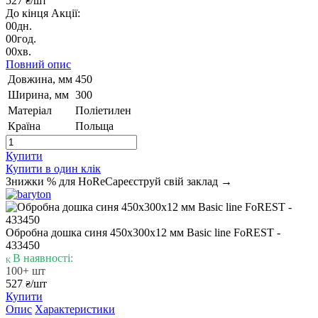
527
/шт
₴
До кінця Акції:
00
дн.
00
год.
00
хв.
Повний опис
Довжина, мм
450
Ширина, мм
300
Матеріал
Поліетилен
Країна
Польща
Купити
Купити в один клік
Знижки % для HoReCa
реєструй свій заклад →
Обробна дошка синя 450х300х12 мм Basic line FoREST -
433450
В наявності:
100+ шт
527
/шт
₴
Купити
Опис
Характеристики