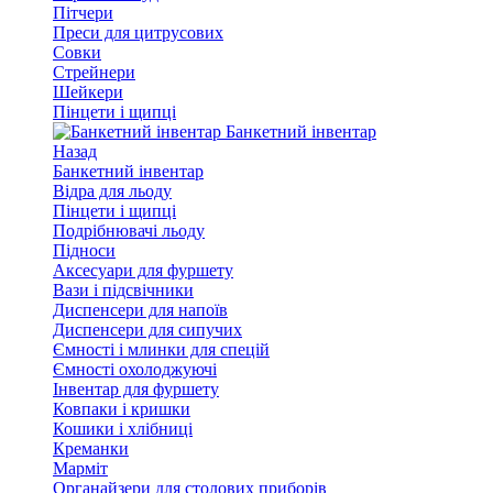
Пітчери
Преси для цитрусових
Совки
Стрейнери
Шейкери
Пінцети і щипці
Банкетний інвентар
Назад
Банкетний інвентар
Відра для льоду
Пінцети і щипці
Подрібнювачі льоду
Підноси
Аксесуари для фуршету
Вази і підсвічники
Диспенсери для напоїв
Диспенсери для сипучих
Ємності і млинки для спецій
Ємності охолоджуючі
Інвентар для фуршету
Ковпаки і кришки
Кошики і хлібниці
Креманки
Марміт
Органайзери для столових приборів