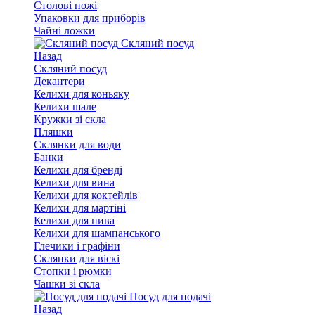
Столові ножі
Упаковки для приборів
Чайні ложки
Скляний посуд
Назад
Скляний посуд
Декантери
Келихи для коньяку
Келихи шале
Кружки зі скла
Пляшки
Склянки для води
Банки
Келихи для бренді
Келихи для вина
Келихи для коктейлів
Келихи для мартіні
Келихи для пива
Келихи для шампанського
Глечики і графіни
Склянки для віскі
Стопки і рюмки
Чашки зі скла
Посуд для подачі
Назад