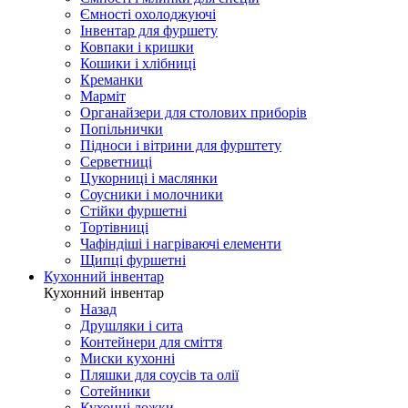
Ємності охолоджуючі
Інвентар для фуршету
Ковпаки і кришки
Кошики і хлібниці
Креманки
Марміт
Органайзери для столових приборів
Попільнички
Підноси і вітрини для фурштету
Серветниці
Цукорниці і маслянки
Соусники і молочники
Стійки фуршетні
Тортівниці
Чафіндіші і нагріваючі елементи
Щипці фуршетні
Кухонний інвентар
Кухонний інвентар
Назад
Друшляки і сита
Контейнери для сміття
Миски кухонні
Пляшки для соусів та олії
Сотейники
Кухонні ложки