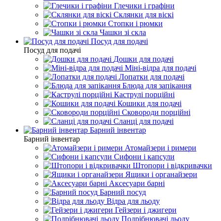
Глечики і графіни
Склянки для віскі
Стопки і рюмки
Чашки зі скла
Посуд для подачі
Посуд для подачі
Дошки для подачі
Міні-відра для подачі
Лопатки для подачі
Блюда для запікання
Каструлі порційні
Кошики для подачі
Сковороди порційні
Сланці для подачі
Барний інвентар
Барний інвентар
Атомайзери і римери
Сифони і капсули
Штопори і відкривачки
Ящики і органайзери
Аксесуари барні
Барний посуд
Відра для льоду
Гейзери і джигери
Подрібнювачі льоду