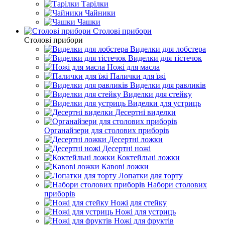
Тарілки
Чайники
Чашки
Столові прибори
Столові прибори
Виделки для лобстера
Виделки для тістечок
Ножі для масла
Палички для їжі
Виделки для равликів
Виделки для стейку
Виделки для устриць
Десертні виделки
Органайзери для столових приборів
Десертні ложки
Десертні ножі
Коктейльні ложки
Кавові ложки
Лопатки для торту
Набори столових
приборів
Ножі для стейку
Ножі для устриць
Ножі для фруктів