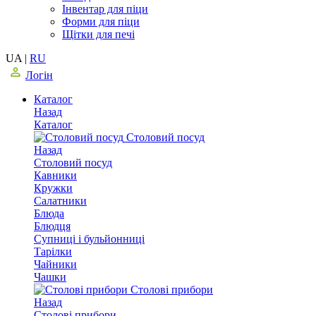
Інвентар для піци
Форми для піци
Щітки для печі
UA
|
RU
Логін
Каталог
Назад
Каталог
Столовий посуд
Назад
Столовий посуд
Кавники
Кружки
Салатники
Блюда
Блюдця
Супниці і бульйонниці
Тарілки
Чайники
Чашки
Столові прибори
Назад
Столові прибори