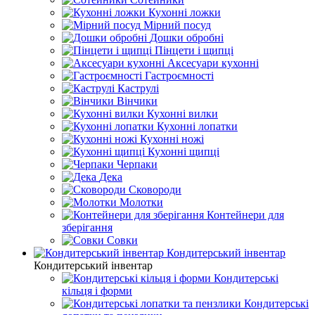
Кухонні ложки
Мірний посуд
Дошки обробні
Пінцети і щипці
Аксесуари кухонні
Гастроємності
Каструлі
Вінчики
Кухонні вилки
Кухонні лопатки
Кухонні ножі
Кухонні щипці
Черпаки
Дека
Сковороди
Молотки
Контейнери для
зберігання
Совки
Кондитерський інвентар
Кондитерський інвентар
Кондитерські
кільця і форми
Кондитерські