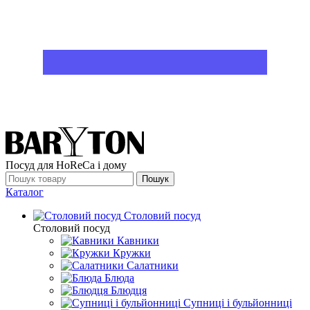
Посуд для HoReCa і дому
Пошук
Каталог
Столовий посуд
Столовий посуд
Кавники
Кружки
Салатники
Блюда
Блюдця
Супниці і бульйонниці