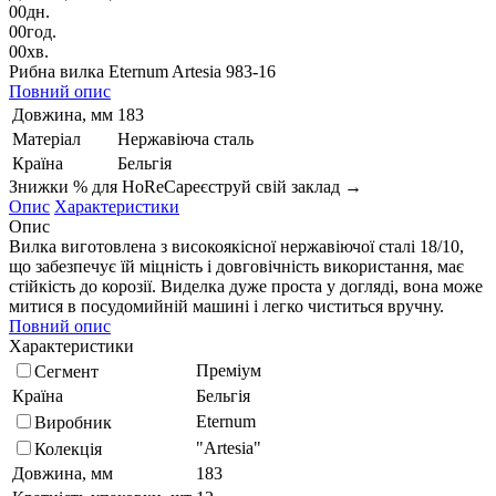
00
дн.
00
год.
00
хв.
Рибна вилка Eternum Artesia 983-16
Повний опис
Довжина, мм
183
Матеріал
Нержавіюча сталь
Країна
Бельгія
Знижки % для HoReCa
реєструй свій заклад →
Опис
Характеристики
Опис
Вилка виготовлена ​​з високоякісної нержавіючої сталі 18/10,
що забезпечує їй міцність і довговічність використання, має
стійкість до корозії. Виделка дуже проста у догляді, вона може
митися в посудомийній машині і легко чиститься вручну.
Повний опис
Характеристики
Преміум
Сегмент
Країна
Бельгія
Eternum
Виробник
"Artesia"
Колекція
Довжина, мм
183