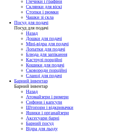
Глечики і графіни
Склянки для віскі
Стопки і рюмки
Чашки зі скла
Посуд для подачі
Посуд для подачі
Назад
Дошки для подачі
Міні-відра для подачі
Лопатки для подачі
Блюда для запікання
Каструлі порційні
Кошики для подачі
Сковороди порційні
Сланці для подачі
Барний інвентар
Барний інвентар
Назад
Атомайзери і римери
Сифони і капсули
Штопори і відкривачки
Ящики і органайзери
Аксесуари барні
Барний посуд
Відра для льоду