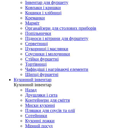
Інвентар для фуршету
Ковпаки і кришки
Кошики і хлібниці
Креманки
Марміт
Органайзери для столових приборів
Попільнички
Підноси і вітрини для фурштету
Серветниці
Цукорниці і маслянки
Соусники і молочники
Стійки фуршетні
Тортівниці
Чафіндіші і нагріваючі елементи
Щипці фуршетні
Кухонний інвентар
Кухонний інвентар
Назад
Друшляки і сита
Контейнери для сміття
Миски кухонні
Пляшки для соусів та олії
Сотейники
Кухонні ложки
Мірний посуд