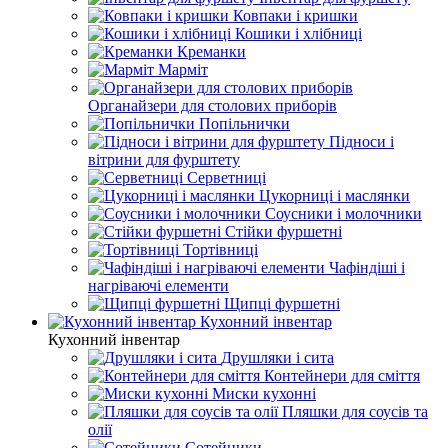
Ковпаки і кришки
Кошики і хлібниці
Креманки
Марміт
Органайзери для столових приборів
Попільнички
Підноси і
вітрини для фурштету
Серветниці
Цукорниці і маслянки
Соусники і молочники
Стійки фуршетні
Тортівниці
Чафіндіші і
нагріваючі елементи
Щипці фуршетні
Кухонний інвентар
Кухонний інвентар
Друшляки і сита
Контейнери для сміття
Миски кухонні
Пляшки для соусів та
олії
Сотейники