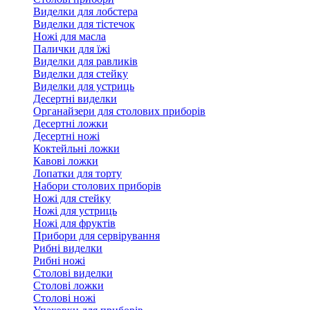
Виделки для лобстера
Виделки для тістечок
Ножі для масла
Палички для їжі
Виделки для равликів
Виделки для стейку
Виделки для устриць
Десертні виделки
Органайзери для столових приборів
Десертні ложки
Десертні ножі
Коктейльні ложки
Кавові ложки
Лопатки для торту
Набори столових приборів
Ножі для стейку
Ножі для устриць
Ножі для фруктів
Прибори для сервірування
Рибні виделки
Рибні ножі
Столові виделки
Столові ложки
Столові ножі