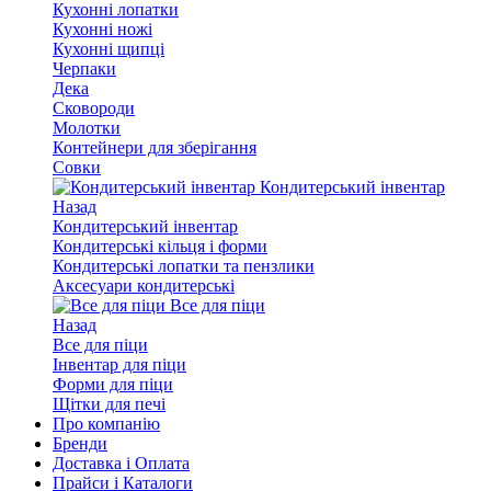
Кухонні лопатки
Кухонні ножі
Кухонні щипці
Черпаки
Дека
Сковороди
Молотки
Контейнери для зберігання
Совки
Кондитерський інвентар
Назад
Кондитерський інвентар
Кондитерські кільця і форми
Кондитерські лопатки та пензлики
Аксесуари кондитерські
Все для піци
Назад
Все для піци
Інвентар для піци
Форми для піци
Щітки для печі
Про компанію
Бренди
Доставка і Оплата
Прайси і Каталоги