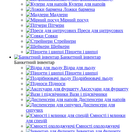
Кулери для напоїв
Ложки бармена
Мадлери
Мірний посуд
Пітчери
Преси для цитрусових
Совки
Стрейнери
Шейкери
Пінцети і щипці
Банкетний інвентар
Банкетний інвентар
Відра для льоду
Пінцети і щипці
Подрібнювачі льоду
Підноси
Аксесуари для фуршету
Вази і підсвічники
Диспенсери для напоїв
Диспенсери для
сипучих
Ємності і млинки
для спецій
Ємності охолоджуючі
Інвентар для фуршету