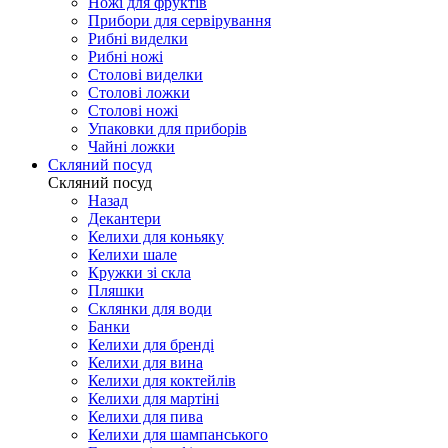
Ножі для фруктів
Прибори для сервірування
Рибні виделки
Рибні ножі
Столові виделки
Столові ложки
Столові ножі
Упаковки для приборів
Чайні ложки
Скляний посуд
Скляний посуд
Назад
Декантери
Келихи для коньяку
Келихи шале
Кружки зі скла
Пляшки
Склянки для води
Банки
Келихи для бренді
Келихи для вина
Келихи для коктейлів
Келихи для мартіні
Келихи для пива
Келихи для шампанського