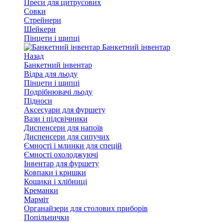
Преси для цитрусових
Совки
Стрейнери
Шейкери
Пінцети і щипці
Банкетний інвентар
Назад
Банкетний інвентар
Відра для льоду
Пінцети і щипці
Подрібнювачі льоду
Підноси
Аксесуари для фуршету
Вази і підсвічники
Диспенсери для напоїв
Диспенсери для сипучих
Ємності і млинки для спецій
Ємності охолоджуючі
Інвентар для фуршету
Ковпаки і кришки
Кошики і хлібниці
Креманки
Марміт
Органайзери для столових приборів
Попільнички