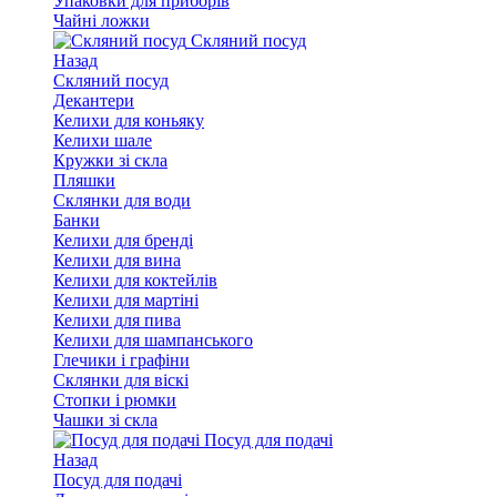
Упаковки для приборів
Чайні ложки
Скляний посуд
Назад
Скляний посуд
Декантери
Келихи для коньяку
Келихи шале
Кружки зі скла
Пляшки
Склянки для води
Банки
Келихи для бренді
Келихи для вина
Келихи для коктейлів
Келихи для мартіні
Келихи для пива
Келихи для шампанського
Глечики і графіни
Склянки для віскі
Стопки і рюмки
Чашки зі скла
Посуд для подачі
Назад
Посуд для подачі