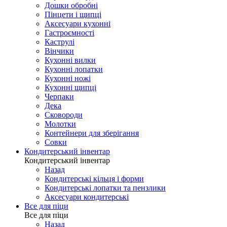
Дошки обробні
Пінцети і щипці
Аксесуари кухонні
Гастроємності
Каструлі
Вінчики
Кухонні вилки
Кухонні лопатки
Кухонні ножі
Кухонні щипці
Черпаки
Дека
Сковороди
Молотки
Контейнери для зберігання
Совки
Кондитерський інвентар
Кондитерський інвентар
Назад
Кондитерські кільця і форми
Кондитерські лопатки та пензлики
Аксесуари кондитерські
Все для піци
Все для піци
Назад