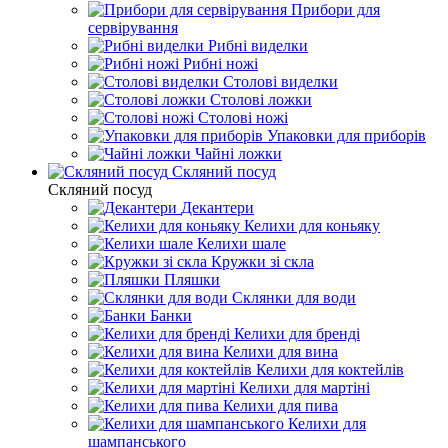
Прибори для
сервірування
Рибні виделки
Рибні ножі
Столові виделки
Столові ложки
Столові ножі
Упаковки для приборів
Чайні ложки
Скляний посуд
Скляний посуд
Декантери
Келихи для коньяку
Келихи шале
Кружки зі скла
Пляшки
Склянки для води
Банки
Келихи для бренді
Келихи для вина
Келихи для коктейлів
Келихи для мартіні
Келихи для пива
Келихи для
шампанського