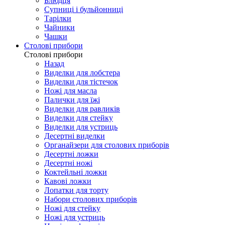
Блюдця
Супниці і бульйонниці
Тарілки
Чайники
Чашки
Столові прибори
Столові прибори
Назад
Виделки для лобстера
Виделки для тістечок
Ножі для масла
Палички для їжі
Виделки для равликів
Виделки для стейку
Виделки для устриць
Десертні виделки
Органайзери для столових приборів
Десертні ложки
Десертні ножі
Коктейльні ложки
Кавові ложки
Лопатки для торту
Набори столових приборів
Ножі для стейку
Ножі для устриць