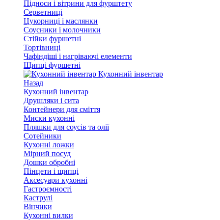
Підноси і вітрини для фурштету
Серветниці
Цукорниці і маслянки
Соусники і молочники
Стійки фуршетні
Тортівниці
Чафіндіші і нагріваючі елементи
Щипці фуршетні
Кухонний інвентар
Назад
Кухонний інвентар
Друшляки і сита
Контейнери для сміття
Миски кухонні
Пляшки для соусів та олії
Сотейники
Кухонні ложки
Мірний посуд
Дошки обробні
Пінцети і щипці
Аксесуари кухонні
Гастроємності
Каструлі
Вінчики
Кухонні вилки