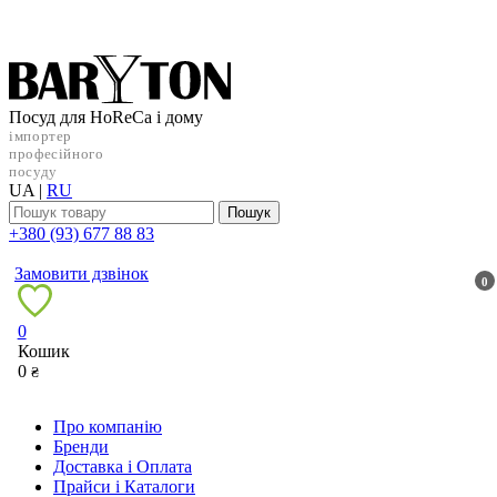
Посуд для HoReCa і дому
імпортер
професійного
посуду
UA
|
RU
Пошук
+38‎0 (93) 677 88 83
Замовити дзвінок
0
0
Кошик
0
₴
Про компанію
Бренди
Доставка і Оплата
Прайси і Каталоги