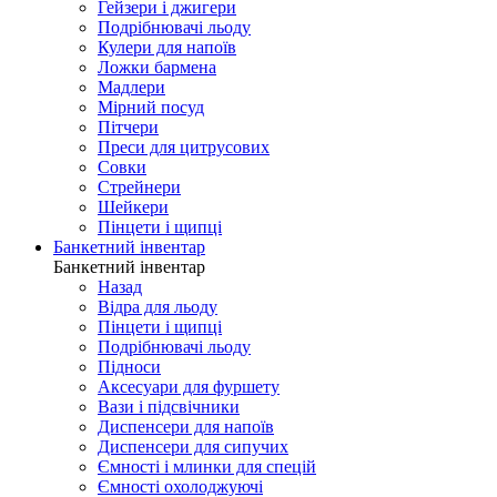
Гейзери і джигери
Подрібнювачі льоду
Кулери для напоїв
Ложки бармена
Мадлери
Мірний посуд
Пітчери
Преси для цитрусових
Совки
Стрейнери
Шейкери
Пінцети і щипці
Банкетний інвентар
Банкетний інвентар
Назад
Відра для льоду
Пінцети і щипці
Подрібнювачі льоду
Підноси
Аксесуари для фуршету
Вази і підсвічники
Диспенсери для напоїв
Диспенсери для сипучих
Ємності і млинки для спецій
Ємності охолоджуючі