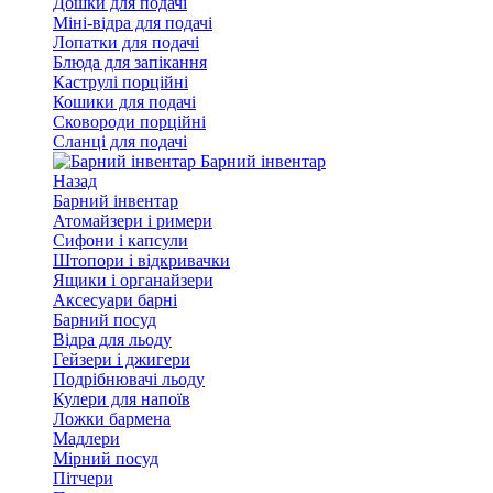
Дошки для подачі
Міні-відра для подачі
Лопатки для подачі
Блюда для запікання
Каструлі порційні
Кошики для подачі
Сковороди порційні
Сланці для подачі
Барний інвентар
Назад
Барний інвентар
Атомайзери і римери
Сифони і капсули
Штопори і відкривачки
Ящики і органайзери
Аксесуари барні
Барний посуд
Відра для льоду
Гейзери і джигери
Подрібнювачі льоду
Кулери для напоїв
Ложки бармена
Мадлери
Мірний посуд
Пітчери