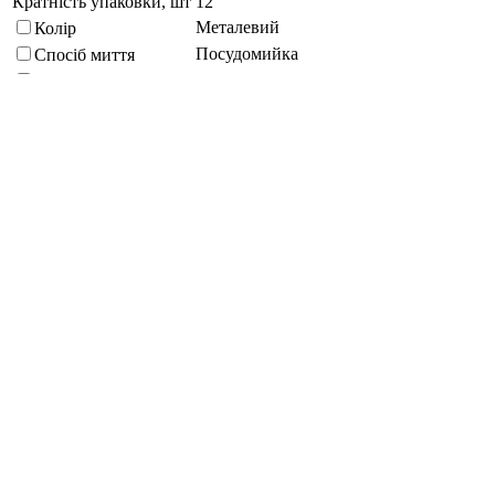
Кратність упаковки, шт
12
Металевий
Колір
Посудомийка
Спосіб миття
Нержавіюча сталь
Матеріал
Стандартна
Екологічність
Матове / Сатін / Стоунвош
Покриття
Підберіть схожі за характеристиками товари, вибравши одну
або кілька властивостей
Обрано:
0
Показати
Запитати менеджера
в Telegram
Запитати про товар