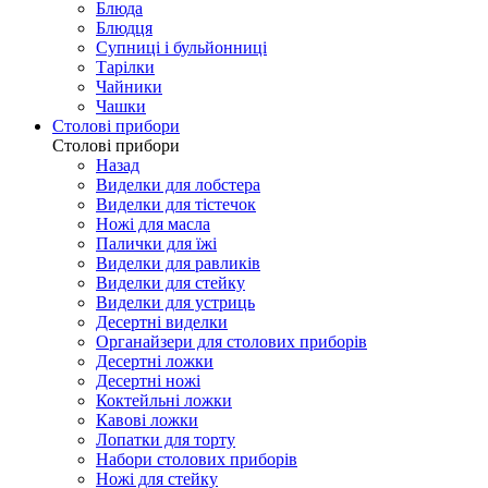
Блюда
Блюдця
Супниці і бульйонниці
Тарілки
Чайники
Чашки
Столові прибори
Столові прибори
Назад
Виделки для лобстера
Виделки для тістечок
Ножі для масла
Палички для їжі
Виделки для равликів
Виделки для стейку
Виделки для устриць
Десертні виделки
Органайзери для столових приборів
Десертні ложки
Десертні ножі
Коктейльні ложки
Кавові ложки
Лопатки для торту
Набори столових приборів
Ножі для стейку