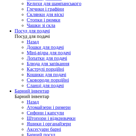
Келихи для шампанського
Глечики і графіни
Склянки для віскі
Стопки і рюмки
Чашки зі скла
Посуд для подачі
Посуд для подачі
Назад
Дошки для подачі
Міні-відра для подачі
Лопатки для подачі
Блюда для запікання
Каструлі порційні
Кошики для подачі
Сковороди порційні
Сланці для подачі
Барний інвентар
Барний інвентар
Назад
Атомайзери і римери
Сифони і капсули
Штопори і відкривачки
Ящики і органайзери
Аксесуари барні
Барний посуд