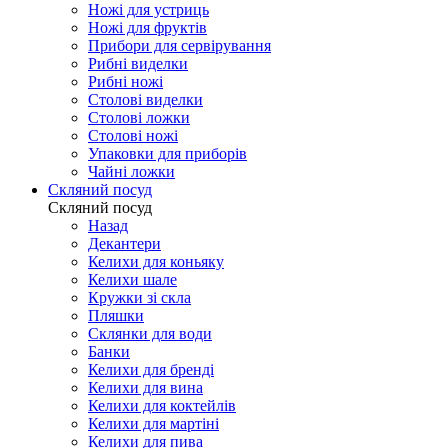
Ножі для устриць
Ножі для фруктів
Прибори для сервірування
Рибні виделки
Рибні ножі
Столові виделки
Столові ложки
Столові ножі
Упаковки для приборів
Чайні ложки
Скляний посуд
Скляний посуд
Назад
Декантери
Келихи для коньяку
Келихи шале
Кружки зі скла
Пляшки
Склянки для води
Банки
Келихи для бренді
Келихи для вина
Келихи для коктейлів
Келихи для мартіні
Келихи для пива