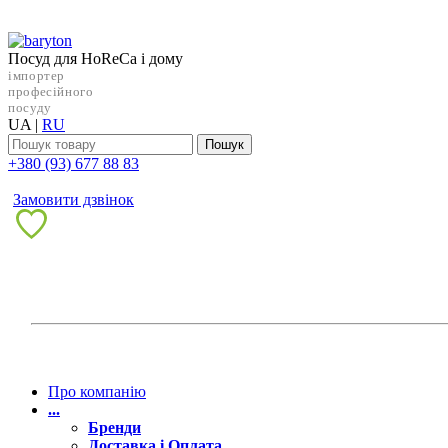
Посуд для HoReCa і дому
імпортер
професійного
посуду
UA
|
RU
Пошук
+38‎0 (93) 677 88 83
Замовити дзвінок
Про компанію
...
Бренди
Доставка і Оплата