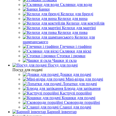
Склянки для води
Банки
Келихи для бренді
Келихи для вина
Келихи для коктейлів
Келихи для мартіні
Келихи для пива
Келихи для
шампанського
Глечики і графіни
Склянки для віскі
Стопки і рюмки
Чашки зі скла
Посуд для подачі
Посуд для подачі
Дошки для подачі
Міні-відра для подачі
Лопатки для подачі
Блюда для запікання
Каструлі порційні
Кошики для подачі
Сковороди порційні
Сланці для подачі
Барний інвентар