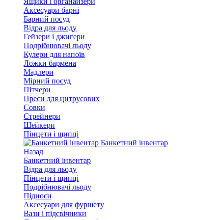
Ящики і органайзери
Аксесуари барні
Барний посуд
Відра для льоду
Гейзери і джигери
Подрібнювачі льоду
Кулери для напоїв
Ложки бармена
Мадлери
Мірний посуд
Пітчери
Преси для цитрусових
Совки
Стрейнери
Шейкери
Пінцети і щипці
Банкетний інвентар
Назад
Банкетний інвентар
Відра для льоду
Пінцети і щипці
Подрібнювачі льоду
Підноси
Аксесуари для фуршету
Вази і підсвічники