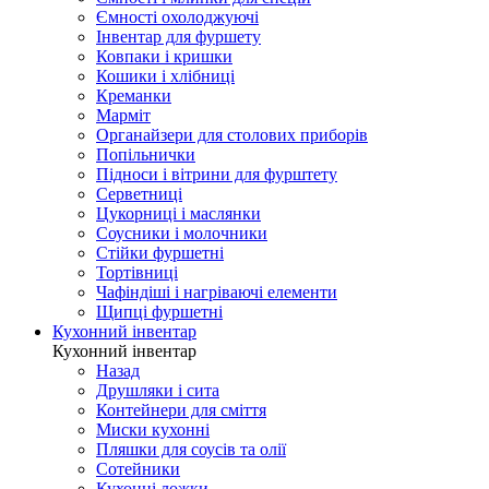
Ємності охолоджуючі
Інвентар для фуршету
Ковпаки і кришки
Кошики і хлібниці
Креманки
Марміт
Органайзери для столових приборів
Попільнички
Підноси і вітрини для фурштету
Серветниці
Цукорниці і маслянки
Соусники і молочники
Стійки фуршетні
Тортівниці
Чафіндіші і нагріваючі елементи
Щипці фуршетні
Кухонний інвентар
Кухонний інвентар
Назад
Друшляки і сита
Контейнери для сміття
Миски кухонні
Пляшки для соусів та олії
Сотейники
Кухонні ложки