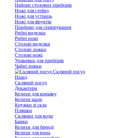
Набори столових приборів
Ножі для стейку
Ножі для устриць
Ножі для фруктів
Прибори для сервірування
Рибні виделки
Рибні ножі
Столові виделки
Столові ложки
Столові ножі
Упаковки для приборів
Чайні ложки
Скляний посуд
Назад
Скляний посуд
Декантери
Келихи для коньяку
Келихи шале
Кружки зі скла
Пляшки
Склянки для води
Банки
Келихи для бренді
Келихи для вина