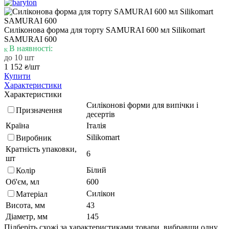
Силіконова форма для торту SAMURAI 600 мл Silikomart
SAMURAI 600
В наявності:
до 10 шт
1 152
/шт
₴
Купити
Характеристики
Характеристики
Силіконові форми для випічки і
Призначення
десертів
Країна
Італія
Silikomart
Виробник
Кратність упаковки,
6
шт
Білий
Колір
Об'єм, мл
600
Силікон
Матеріал
Висота, мм
43
Діаметр, мм
145
Підберіть схожі за характеристиками товари, вибравши одну