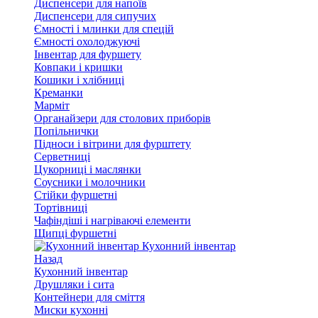
Диспенсери для напоїв
Диспенсери для сипучих
Ємності і млинки для спецій
Ємності охолоджуючі
Інвентар для фуршету
Ковпаки і кришки
Кошики і хлібниці
Креманки
Марміт
Органайзери для столових приборів
Попільнички
Підноси і вітрини для фурштету
Серветниці
Цукорниці і маслянки
Соусники і молочники
Стійки фуршетні
Тортівниці
Чафіндіші і нагріваючі елементи
Щипці фуршетні
Кухонний інвентар
Назад
Кухонний інвентар
Друшляки і сита
Контейнери для сміття
Миски кухонні