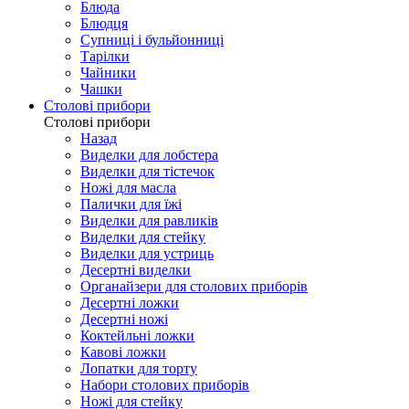
Блюда
Блюдця
Супниці і бульйонниці
Тарілки
Чайники
Чашки
Столові прибори
Столові прибори
Назад
Виделки для лобстера
Виделки для тістечок
Ножі для масла
Палички для їжі
Виделки для равликів
Виделки для стейку
Виделки для устриць
Десертні виделки
Органайзери для столових приборів
Десертні ложки
Десертні ножі
Коктейльні ложки
Кавові ложки
Лопатки для торту
Набори столових приборів
Ножі для стейку