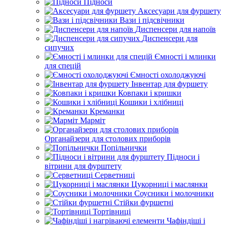
Підноси
Аксесуари для фуршету
Вази і підсвічники
Диспенсери для напоїв
Диспенсери для
сипучих
Ємності і млинки
для спецій
Ємності охолоджуючі
Інвентар для фуршету
Ковпаки і кришки
Кошики і хлібниці
Креманки
Марміт
Органайзери для столових приборів
Попільнички
Підноси і
вітрини для фурштету
Серветниці
Цукорниці і маслянки
Соусники і молочники
Стійки фуршетні
Тортівниці
Чафіндіші і