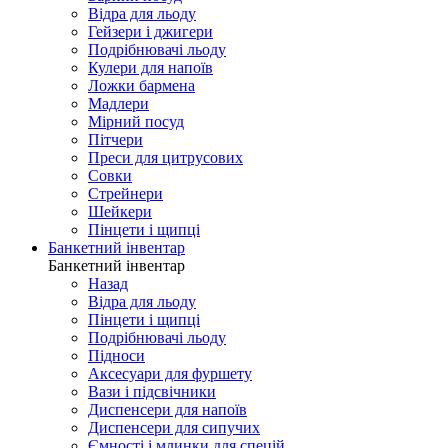
Відра для льоду
Гейзери і джигери
Подрібнювачі льоду
Кулери для напоїв
Ложки бармена
Мадлери
Мірний посуд
Пітчери
Преси для цитрусових
Совки
Стрейнери
Шейкери
Пінцети і щипці
Банкетний інвентар
Банкетний інвентар
Назад
Відра для льоду
Пінцети і щипці
Подрібнювачі льоду
Підноси
Аксесуари для фуршету
Вази і підсвічники
Диспенсери для напоїв
Диспенсери для сипучих
Ємності і млинки для спецій