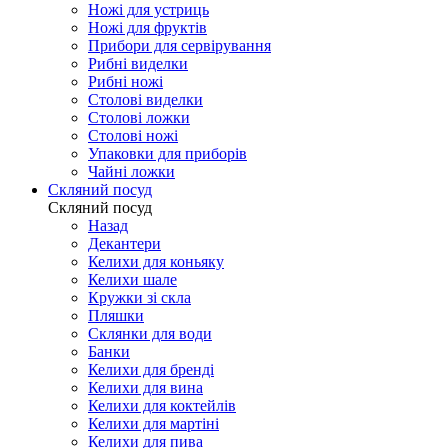
Ножі для устриць
Ножі для фруктів
Прибори для сервірування
Рибні виделки
Рибні ножі
Столові виделки
Столові ложки
Столові ножі
Упаковки для приборів
Чайні ложки
Скляний посуд
Скляний посуд
Назад
Декантери
Келихи для коньяку
Келихи шале
Кружки зі скла
Пляшки
Склянки для води
Банки
Келихи для бренді
Келихи для вина
Келихи для коктейлів
Келихи для мартіні
Келихи для пива