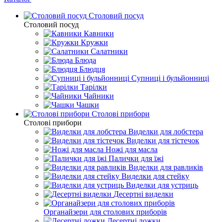
Столовий посуд
Столовий посуд
Кавники
Кружки
Салатники
Блюда
Блюдця
Супниці і бульйонниці
Тарілки
Чайники
Чашки
Столові прибори
Столові прибори
Виделки для лобстера
Виделки для тістечок
Ножі для масла
Палички для їжі
Виделки для равликів
Виделки для стейку
Виделки для устриць
Десертні виделки
Органайзери для столових приборів
Десертні ложки