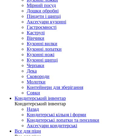
Мірний посуд
Дошки обробні
Пінцети і щипці
Аксесуари кухонні
Гастроємності
Каструлі
Вінчики
Кухонні вилки
Кухонні лопатки
Кухонні ножі
Кухонні щипці
Черпаки
Дека
Сковороди
Молотки
Контейнери для зберігання
Совки
Кондитерський інвентар
Кондитерський інвентар
Назад
Кондитерські кільця і форми
Кондитерські лопатки та пензлики
Аксесуари кондитерські
Все для піци