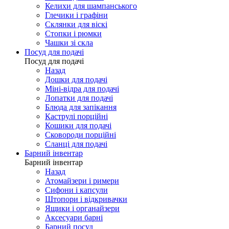
Келихи для шампанського
Глечики і графіни
Склянки для віскі
Стопки і рюмки
Чашки зі скла
Посуд для подачі
Посуд для подачі
Назад
Дошки для подачі
Міні-відра для подачі
Лопатки для подачі
Блюда для запікання
Каструлі порційні
Кошики для подачі
Сковороди порційні
Сланці для подачі
Барний інвентар
Барний інвентар
Назад
Атомайзери і римери
Сифони і капсули
Штопори і відкривачки
Ящики і органайзери
Аксесуари барні
Барний посуд