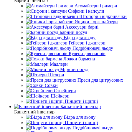
Барний інвентар
Атомайзери і римери
Сифони і капсули
Штопори і відкривачки
Ящики і органайзери
Аксесуари барні
Барний посуд
Відра для льоду
Гейзери і джигери
Подрібнювачі льоду
Кулери для напоїв
Ложки бармена
Мадлери
Мірний посуд
Пітчери
Преси для цитрусових
Совки
Стрейнери
Шейкери
Пінцети і щипці
Банкетний інвентар
Банкетний інвентар
Відра для льоду
Пінцети і щипці
Подрібнювачі льоду