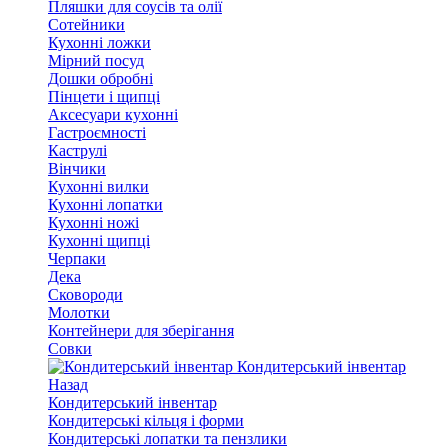
Пляшки для соусів та олії
Сотейники
Кухонні ложки
Мірний посуд
Дошки обробні
Пінцети і щипці
Аксесуари кухонні
Гастроємності
Каструлі
Вінчики
Кухонні вилки
Кухонні лопатки
Кухонні ножі
Кухонні щипці
Черпаки
Дека
Сковороди
Молотки
Контейнери для зберігання
Совки
Кондитерський інвентар
Назад
Кондитерський інвентар
Кондитерські кільця і форми
Кондитерські лопатки та пензлики