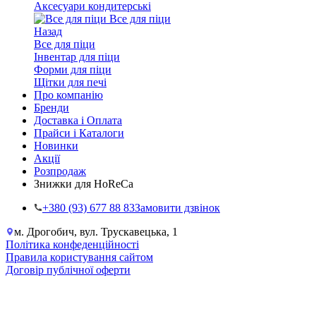
Аксесуари кондитерські
Все для піци
Назад
Все для піци
Інвентар для піци
Форми для піци
Щітки для печі
Про компанію
Бренди
Доставка і Оплата
Прайси і Каталоги
Новинки
Акції
Розпродаж
Знижки для HoReCa
+38‎0 (93) 677 88 83
Замовити дзвінок
м. Дрогобич, вул. Трускавецька, 1
Політика конфеденційності
Правила користування сайтом
Договір публічної оферти