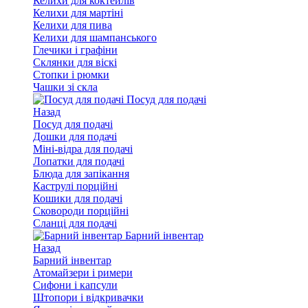
Келихи для коктейлів
Келихи для мартіні
Келихи для пива
Келихи для шампанського
Глечики і графіни
Склянки для віскі
Стопки і рюмки
Чашки зі скла
Посуд для подачі
Назад
Посуд для подачі
Дошки для подачі
Міні-відра для подачі
Лопатки для подачі
Блюда для запікання
Каструлі порційні
Кошики для подачі
Сковороди порційні
Сланці для подачі
Барний інвентар
Назад
Барний інвентар
Атомайзери і римери
Сифони і капсули
Штопори і відкривачки