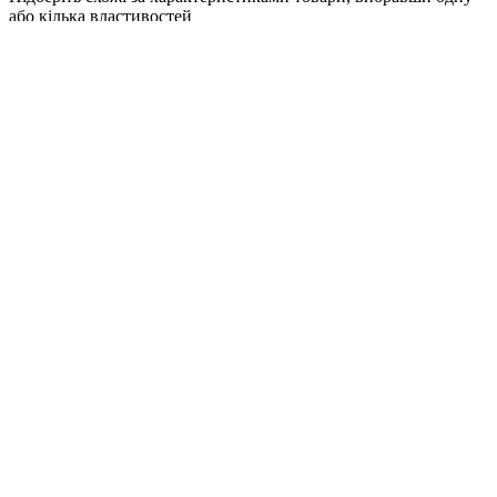
або кілька властивостей
Обрано:
0
Показати
Запитати менеджера
в Telegram
Запитати про товар
Я погоджуюсь з
умовами обробки
персональних даних
Відправити
Вам могут понадобиться
Персональні рекомендації
Всі товари категорії
Всі товари бренду Silikomart