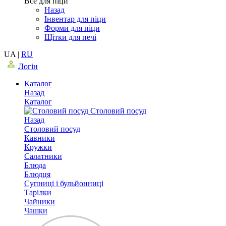
Все для піци
Назад
Інвентар для піци
Форми для піци
Щітки для печі
UA
|
RU
Логін
Каталог
Назад
Каталог
Столовий посуд
Назад
Столовий посуд
Кавники
Кружки
Салатники
Блюда
Блюдця
Супниці і бульйонниці
Тарілки
Чайники
Чашки