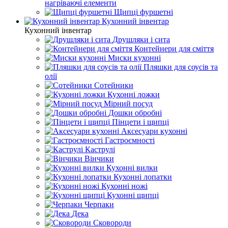
нагріваючі елементи
Щипці фуршетні
Кухонний інвентар
Кухонний інвентар
Друшляки і сита
Контейнери для сміття
Миски кухонні
Пляшки для соусів та
олії
Сотейники
Кухонні ложки
Мірний посуд
Дошки обробні
Пінцети і щипці
Аксесуари кухонні
Гастроємності
Каструлі
Вінчики
Кухонні вилки
Кухонні лопатки
Кухонні ножі
Кухонні щипці
Черпаки
Дека
Сковороди