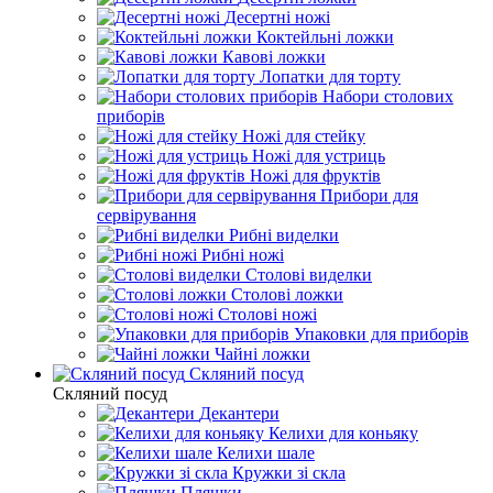
Десертні ножі
Коктейльні ложки
Кавові ложки
Лопатки для торту
Набори столових
приборів
Ножі для стейку
Ножі для устриць
Ножі для фруктів
Прибори для
сервірування
Рибні виделки
Рибні ножі
Столові виделки
Столові ложки
Столові ножі
Упаковки для приборів
Чайні ложки
Скляний посуд
Скляний посуд
Декантери
Келихи для коньяку
Келихи шале
Кружки зі скла
Пляшки