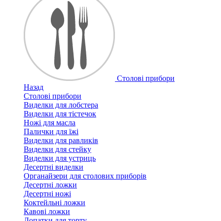
Столові прибори
Назад
Столові прибори
Виделки для лобстера
Виделки для тістечок
Ножі для масла
Палички для їжі
Виделки для равликів
Виделки для стейку
Виделки для устриць
Десертні виделки
Органайзери для столових приборів
Десертні ложки
Десертні ножі
Коктейльні ложки
Кавові ложки
Лопатки для торту