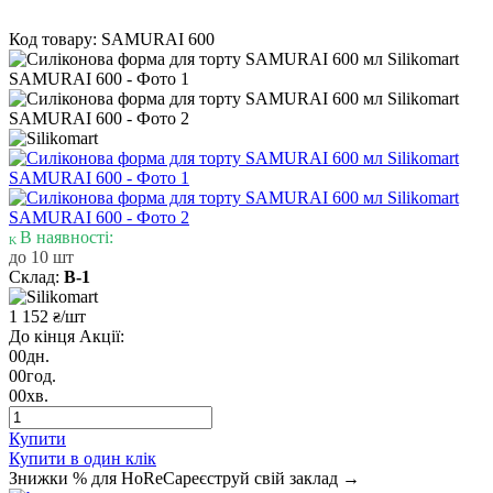
Код товару: SAMURAI 600
В наявності:
до 10 шт
Склад:
В-1
1 152
/шт
₴
До кінця Акції:
00
дн.
00
год.
00
хв.
Купити
Купити в один клік
Знижки % для HoReCa
реєструй свій заклад →