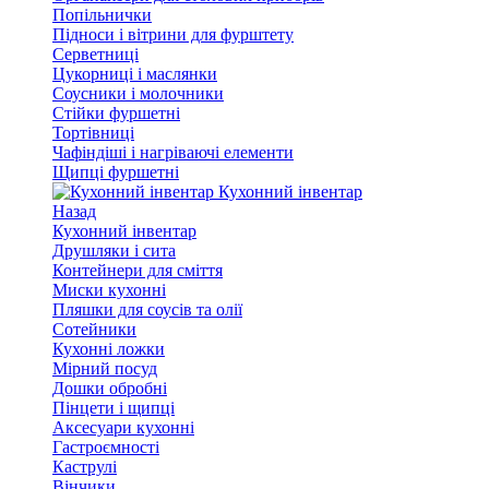
Попільнички
Підноси і вітрини для фурштету
Серветниці
Цукорниці і маслянки
Соусники і молочники
Стійки фуршетні
Тортівниці
Чафіндіші і нагріваючі елементи
Щипці фуршетні
Кухонний інвентар
Назад
Кухонний інвентар
Друшляки і сита
Контейнери для сміття
Миски кухонні
Пляшки для соусів та олії
Сотейники
Кухонні ложки
Мірний посуд
Дошки обробні
Пінцети і щипці
Аксесуари кухонні
Гастроємності
Каструлі
Вінчики