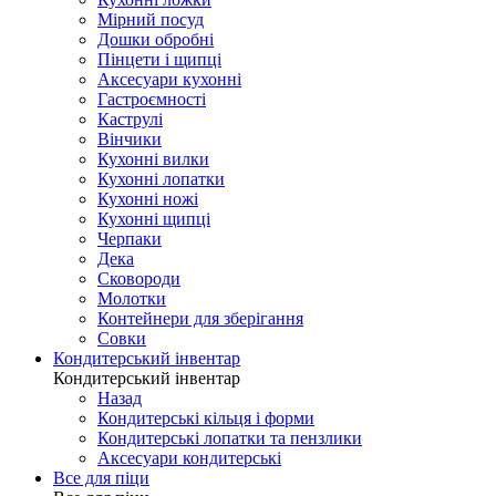
Мірний посуд
Дошки обробні
Пінцети і щипці
Аксесуари кухонні
Гастроємності
Каструлі
Вінчики
Кухонні вилки
Кухонні лопатки
Кухонні ножі
Кухонні щипці
Черпаки
Дека
Сковороди
Молотки
Контейнери для зберігання
Совки
Кондитерський інвентар
Кондитерський інвентар
Назад
Кондитерські кільця і форми
Кондитерські лопатки та пензлики
Аксесуари кондитерські
Все для піци