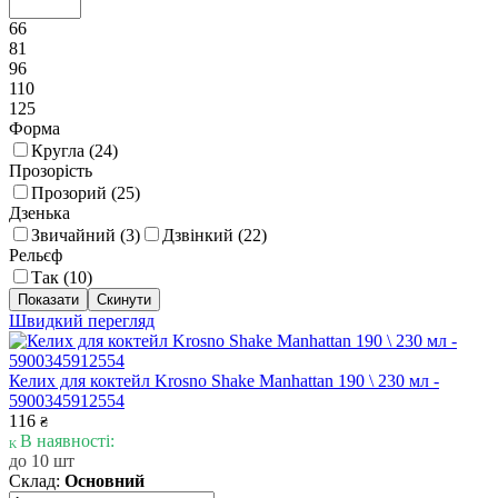
66
81
96
110
125
Форма
Кругла (
24
)
Прозорість
Прозорий (
25
)
Дзенька
Звичайний (
3
)
Дзвінкий (
22
)
Рельєф
Так (
10
)
Швидкий перегляд
Келих для коктейл Krosno Shake Manhattan 190 \ 230 мл -
5900345912554
116
₴
В наявності:
до 10 шт
Склад:
Основний