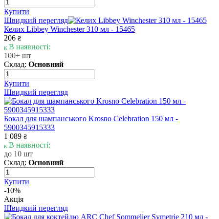
Купити
Швидкий перегляд
Келих Libbey Winchester 310 мл - 15465
206
₴
В наявності:
100+ шт
Склад:
Основний
Купити
Швидкий перегляд
Бокал для шампанського Krosno Celebration 150 мл -
5900345915333
1 089
₴
В наявності:
до 10 шт
Склад:
Основний
Купити
-10%
Акція
Швидкий перегляд