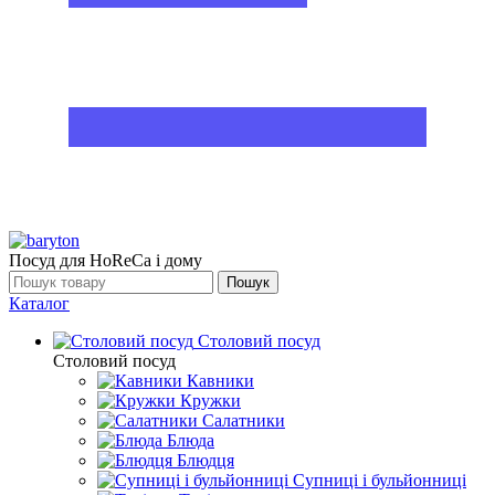
Посуд для HoReCa і дому
Пошук
Каталог
Столовий посуд
Столовий посуд
Кавники
Кружки
Салатники
Блюда
Блюдця
Супниці і бульйонниці