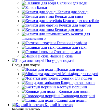
Склянки для води
Банки
Келихи для бренді
Келихи для вина
Келихи для коктейлів
Келихи для мартіні
Келихи для пива
Келихи для
шампанського
Глечики і графіни
Склянки для віскі
Стопки і рюмки
Чашки зі скла
Посуд для подачі
Посуд для подачі
Дошки для подачі
Міні-відра для подачі
Лопатки для подачі
Блюда для запікання
Каструлі порційні
Кошики для подачі
Сковороди порційні
Сланці для подачі
Барний інвентар
Барний інвентар