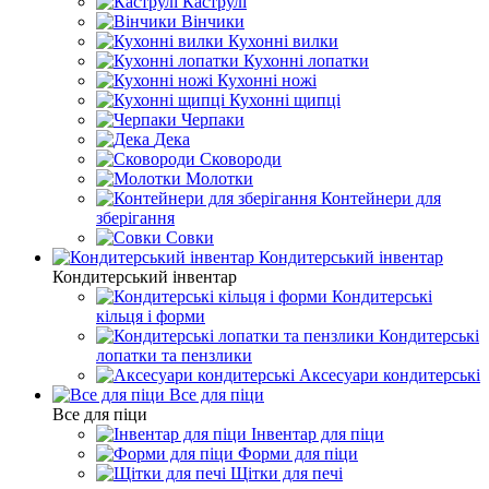
Каструлі
Вінчики
Кухонні вилки
Кухонні лопатки
Кухонні ножі
Кухонні щипці
Черпаки
Дека
Сковороди
Молотки
Контейнери для
зберігання
Совки
Кондитерський інвентар
Кондитерський інвентар
Кондитерські
кільця і форми
Кондитерські
лопатки та пензлики
Аксесуари кондитерські
Все для піци
Все для піци
Інвентар для піци
Форми для піци
Щітки для печі