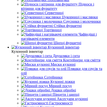
Підноси і
вітрини для фурштету
Серветниці
Цукорниці і маслянки
Соусники і молочники
Стійки фуршетні
Тортівниці
Чафіндіші і
нагріваючі елементи
Щипці фуршетні
Кухонний інвентар
Кухонний інвентар
Друшляки і сита
Контейнери для сміття
Миски кухонні
Пляшки для соусів та
олії
Сотейники
Кухонні ложки
Мірний посуд
Дошки обробні
Пінцети і щипці
Аксесуари кухонні
Гастроємності