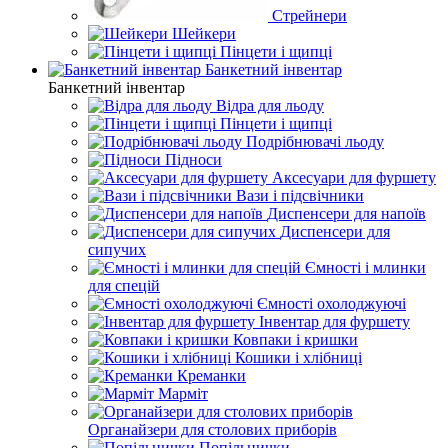
Стрейнери
Шейкери
Пінцети і щипці
Банкетний інвентар
Банкетний інвентар
Відра для льоду
Пінцети і щипці
Подрібнювачі льоду
Підноси
Аксесуари для фуршету
Вази і підсвічники
Диспенсери для напоїв
Диспенсери для
сипучих
Ємності і млинки
для спецій
Ємності охолоджуючі
Інвентар для фуршету
Ковпаки і кришки
Кошики і хлібниці
Креманки
Марміт
Органайзери для столових приборів
Попільнички