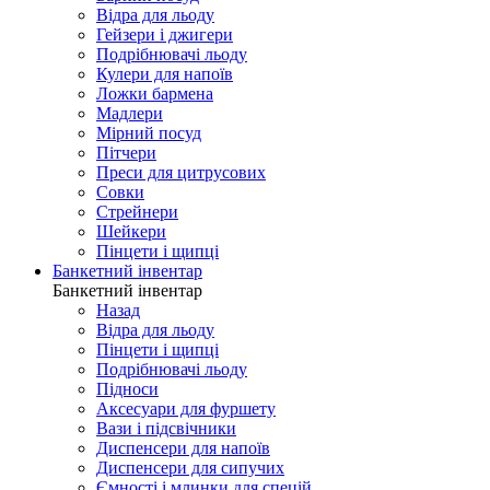
Відра для льоду
Гейзери і джигери
Подрібнювачі льоду
Кулери для напоїв
Ложки бармена
Мадлери
Мірний посуд
Пітчери
Преси для цитрусових
Совки
Стрейнери
Шейкери
Пінцети і щипці
Банкетний інвентар
Банкетний інвентар
Назад
Відра для льоду
Пінцети і щипці
Подрібнювачі льоду
Підноси
Аксесуари для фуршету
Вази і підсвічники
Диспенсери для напоїв
Диспенсери для сипучих
Ємності і млинки для спецій