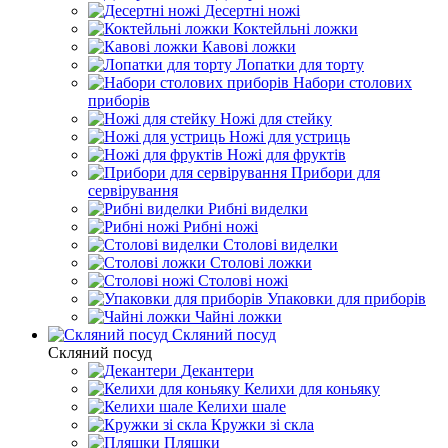
Десертні ножі
Коктейльні ложки
Кавові ложки
Лопатки для торту
Набори столових
приборів
Ножі для стейку
Ножі для устриць
Ножі для фруктів
Прибори для
сервірування
Рибні виделки
Рибні ножі
Столові виделки
Столові ложки
Столові ножі
Упаковки для приборів
Чайні ложки
Скляний посуд
Скляний посуд
Декантери
Келихи для коньяку
Келихи шале
Кружки зі скла
Пляшки