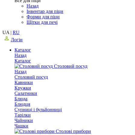
Все для піци
Назад
Інвентар для піци
Форми для піци
Щітки для печі
UA
|
RU
Логін
Каталог
Назад
Каталог
Столовий посуд
Назад
Столовий посуд
Кавники
Кружки
Салатники
Блюда
Блюдця
Супниці і бульйонниці
Тарілки
Чайники
Чашки
Столові прибори