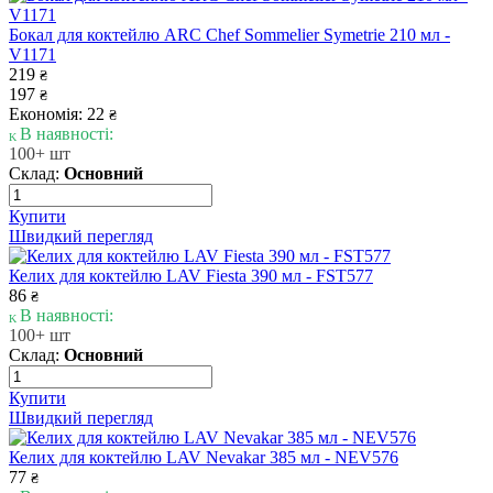
Бокал для коктейлю ARC Chef Sommelier Symetrie 210 мл -
V1171
219
₴
197
₴
Економія: 22
₴
В наявності:
100+ шт
Склад:
Основний
Купити
Швидкий перегляд
Келих для коктейлю LAV Fiesta 390 мл - FST577
86
₴
В наявності:
100+ шт
Склад:
Основний
Купити
Швидкий перегляд
Келих для коктейлю LAV Nevakar 385 мл - NEV576
77
₴