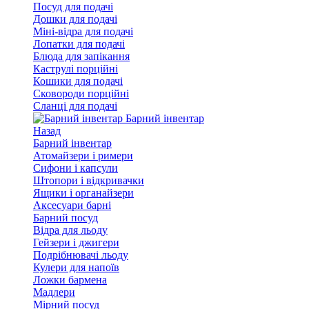
Посуд для подачі
Дошки для подачі
Міні-відра для подачі
Лопатки для подачі
Блюда для запікання
Каструлі порційні
Кошики для подачі
Сковороди порційні
Сланці для подачі
Барний інвентар
Назад
Барний інвентар
Атомайзери і римери
Сифони і капсули
Штопори і відкривачки
Ящики і органайзери
Аксесуари барні
Барний посуд
Відра для льоду
Гейзери і джигери
Подрібнювачі льоду
Кулери для напоїв
Ложки бармена
Мадлери
Мірний посуд