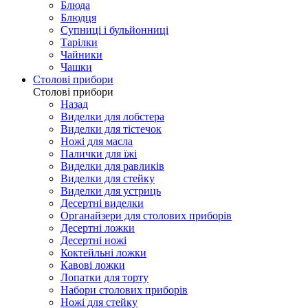
Блюда
Блюдця
Супниці і бульйонниці
Тарілки
Чайники
Чашки
Столові прибори
Столові прибори
Назад
Виделки для лобстера
Виделки для тістечок
Ножі для масла
Палички для їжі
Виделки для равликів
Виделки для стейку
Виделки для устриць
Десертні виделки
Органайзери для столових приборів
Десертні ложки
Десертні ножі
Коктейльні ложки
Кавові ложки
Лопатки для торту
Набори столових приборів
Ножі для стейку