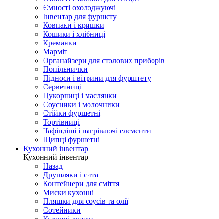
Ємності охолоджуючі
Інвентар для фуршету
Ковпаки і кришки
Кошики і хлібниці
Креманки
Марміт
Органайзери для столових приборів
Попільнички
Підноси і вітрини для фурштету
Серветниці
Цукорниці і маслянки
Соусники і молочники
Стійки фуршетні
Тортівниці
Чафіндіші і нагріваючі елементи
Щипці фуршетні
Кухонний інвентар
Кухонний інвентар
Назад
Друшляки і сита
Контейнери для сміття
Миски кухонні
Пляшки для соусів та олії
Сотейники
Кухонні ложки