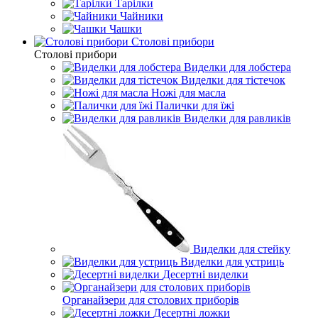
Тарілки
Чайники
Чашки
Столові прибори
Столові прибори
Виделки для лобстера
Виделки для тістечок
Ножі для масла
Палички для їжі
Виделки для равликів
Виделки для стейку
Виделки для устриць
Десертні виделки
Органайзери для столових приборів
Десертні ложки