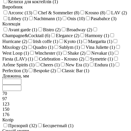
Келихи для коктейлів (
1
)
Виробник
Arcoroc (
13
)
Chef & Sommelier (
8
)
Krosno (
8
)
LAV (
2
)
Libbey (
1
)
Nachtmann (
1
)
Onis (
10
)
Pasabahce (
3
)
Колекція
Avant garde (
1
)
Bistro (
2
)
Broadway (
2
)
Champagne&Cocktail (
6
)
Elegance (
2
)
Harmony (
1
)
Hurricane (
2
)
Irish coffe (
1
)
Kyoto (
1
)
Margarita (
1
)
Mixology (
2
)
Quadro (
1
)
Sublym (
1
)
Vina Juliette (
1
)
West Loop (
1
)
Winchester (
1
)
Shake (
2
)
Nevakar (
1
)
Fiesta (LAV) (
1
)
Celebration - Krosno (
2
)
Symetrie (
1
)
Arôme Spirits (
1
)
Cheers (
1
)
New Era (
1
)
Endura (
1
)
Perfection (
3
)
Bespoke (
2
)
Classic Bar (
1
)
Довжина, мм
70
97
123
150
176
Колір
Прозорий (
32
)
Бесцветный (
1
)
Спосіб миття