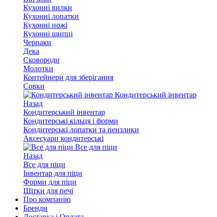
Кухонні вилки
Кухонні лопатки
Кухонні ножі
Кухонні щипці
Черпаки
Дека
Сковороди
Молотки
Контейнери для зберігання
Совки
Кондитерський інвентар
Назад
Кондитерський інвентар
Кондитерські кільця і форми
Кондитерські лопатки та пензлики
Аксесуари кондитерські
Все для піци
Назад
Все для піци
Інвентар для піци
Форми для піци
Щітки для печі
Про компанію
Бренди
Доставка і Оплата