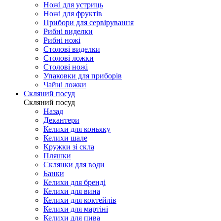
Ножі для устриць
Ножі для фруктів
Прибори для сервірування
Рибні виделки
Рибні ножі
Столові виделки
Столові ложки
Столові ножі
Упаковки для приборів
Чайні ложки
Скляний посуд
Скляний посуд
Назад
Декантери
Келихи для коньяку
Келихи шале
Кружки зі скла
Пляшки
Склянки для води
Банки
Келихи для бренді
Келихи для вина
Келихи для коктейлів
Келихи для мартіні
Келихи для пива