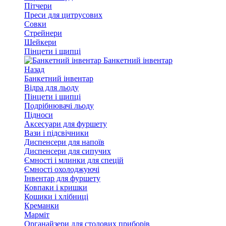
Пітчери
Преси для цитрусових
Совки
Стрейнери
Шейкери
Пінцети і щипці
Банкетний інвентар
Назад
Банкетний інвентар
Відра для льоду
Пінцети і щипці
Подрібнювачі льоду
Підноси
Аксесуари для фуршету
Вази і підсвічники
Диспенсери для напоїв
Диспенсери для сипучих
Ємності і млинки для спецій
Ємності охолоджуючі
Інвентар для фуршету
Ковпаки і кришки
Кошики і хлібниці
Креманки
Марміт
Органайзери для столових приборів