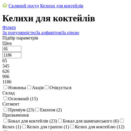
Скляний посуд
Келихи для коктейлів
Келихи для коктейлів
Фільтр
За популярністю
За алфавітом
За ціною
Підбір параметрів
Ціна
65
345
626
906
1186
Новинка
Акція
Очікується
Склад
Основний (
15
)
Сегмент
Преміум (
23
)
Економ (
2
)
Призначення
Бокал для коктейлів (
23
)
Бокал для шампанського (
6
)
Келих (
1
)
Келих для граппи (
1
)
Келих для коктейлю (
12
)