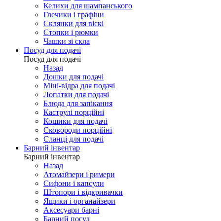
Келихи для шампанського
Глечики і графіни
Склянки для віскі
Стопки і рюмки
Чашки зі скла
Посуд для подачі
Посуд для подачі
Назад
Дошки для подачі
Міні-відра для подачі
Лопатки для подачі
Блюда для запікання
Каструлі порційні
Кошики для подачі
Сковороди порційні
Сланці для подачі
Барний інвентар
Барний інвентар
Назад
Атомайзери і римери
Сифони і капсули
Штопори і відкривачки
Ящики і органайзери
Аксесуари барні
Барний посуд