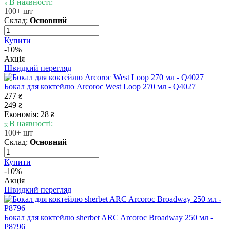
В наявності:
100+ шт
Склад:
Основний
Купити
-10%
Акція
Швидкий перегляд
Бокал для коктейлю Arcoroc West Loop 270 мл - Q4027
277
₴
249
₴
Економія: 28
₴
В наявності:
100+ шт
Склад:
Основний
Купити
-10%
Акція
Швидкий перегляд
Бокал для коктейлю sherbet ARC Arcoroc Broadway 250 мл -
P8796