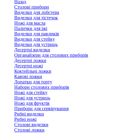
Назад
Столові прибори
Виделки для лобстера
Виделки для тістечок
Ножі для масла
Палички для їжі
Виделки для равликів
Виделки для стейку
Виделки для устриць
Десертні виделки
Органайзери для столових приборів
Десертні ложки
Десертні ножі
Коктейльні ложки
Кавові ложки
Лопатки для торту
Набори столових приборів
Ножі для стейку
Ножі для устриць
Ножі для фруктів
Прибори для сервірування
Рибні виделки
Рибні ножі
Столові виделки
Столові ложки