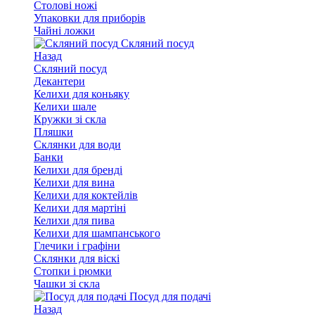
Столові ножі
Упаковки для приборів
Чайні ложки
Скляний посуд
Назад
Скляний посуд
Декантери
Келихи для коньяку
Келихи шале
Кружки зі скла
Пляшки
Склянки для води
Банки
Келихи для бренді
Келихи для вина
Келихи для коктейлів
Келихи для мартіні
Келихи для пива
Келихи для шампанського
Глечики і графіни
Склянки для віскі
Стопки і рюмки
Чашки зі скла
Посуд для подачі
Назад