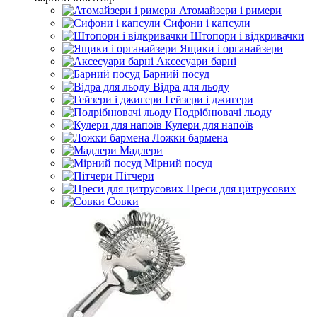
Атомайзери і римери
Сифони і капсули
Штопори і відкривачки
Ящики і органайзери
Аксесуари барні
Барний посуд
Відра для льоду
Гейзери і джигери
Подрібнювачі льоду
Кулери для напоїв
Ложки бармена
Мадлери
Мірний посуд
Пітчери
Преси для цитрусових
Совки