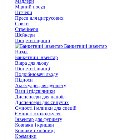
Мадлери
Мірний посуд
Пітчери
Преси для цитрусових
Совки
Стрейнери
Шейкери
Пінцети і щипці
Банкетний інвентар
Назад
Банкетний інвентар
Відра для льоду
Пінцети і щипці
Подрібнювачі льоду
Підноси
Аксесуари для фуршету
Вази і підсвічники
Диспенсери для напоїв
Диспенсери для сипучих
Ємності і млинки для спецій
Ємності охолоджуючі
Інвентар для фуршету
Ковпаки і кришки
Кошики і хлібниці
Креманки