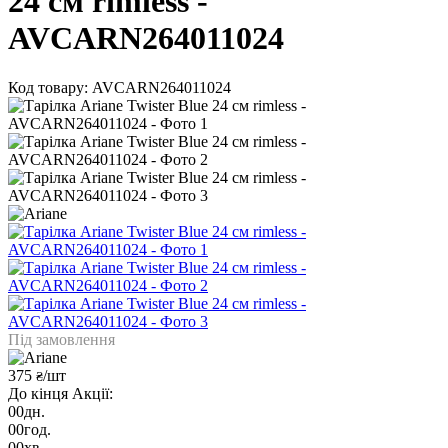
24 см rimless -
AVCARN264011024
Код товару: AVCARN264011024
Під замовлення
375
/шт
₴
До кінця Акції:
00
дн.
00
год.
00
хв.