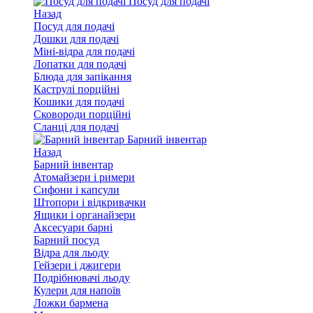
Посуд для подачі
Назад
Посуд для подачі
Дошки для подачі
Міні-відра для подачі
Лопатки для подачі
Блюда для запікання
Каструлі порційні
Кошики для подачі
Сковороди порційні
Сланці для подачі
Барний інвентар
Назад
Барний інвентар
Атомайзери і римери
Сифони і капсули
Штопори і відкривачки
Ящики і органайзери
Аксесуари барні
Барний посуд
Відра для льоду
Гейзери і джигери
Подрібнювачі льоду
Кулери для напоїв
Ложки бармена