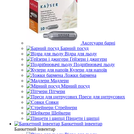
Аксесуари барні
Барний посуд
Відра для льоду
Гейзери і джигери
Подрібнювачі льоду
Кулери для напоїв
Ложки бармена
Мадлери
Мірний посуд
Пітчери
Преси для цитрусових
Совки
Стрейнери
Шейкери
Пінцети і щипці
Банкетний інвентар
Банкетний інвентар