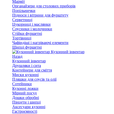
Марміт
Органайзери для столових приборів
Попільнички
Підноси і вітрини для фурштету
Серветниці
Цукорниці і маслянки
Соусники і молочники
Стійки фуршетні
Тортівниці
Чафіндіші і нагріваючі елементи
Щипці фуршетні
Кухонний інвентар
Назад
Кухонний інвентар
Друшляки і сита
Контейнери для сміття
Миски кухонні
Пляшки для соусів та олії
Сотейники
Кухонні ложки
Мірний посуд
Дошки обробні
Пінцети і щипці
Аксесуари кухонні
Гастроємності