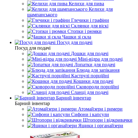
Келихи для пива
Келихи для
шампанського
Глечики і графіни
Склянки для віскі
Стопки і рюмки
Чашки зі скла
Посуд для подачі
Посуд для подачі
Дошки для подачі
Міні-відра для подачі
Лопатки для подачі
Блюда для запікання
Каструлі порційні
Кошики для подачі
Сковороди порційні
Сланці для подачі
Барний інвентар
Барний інвентар
Атомайзери і римери
Сифони і капсули
Штопори і відкривачки
Ящики і органайзери