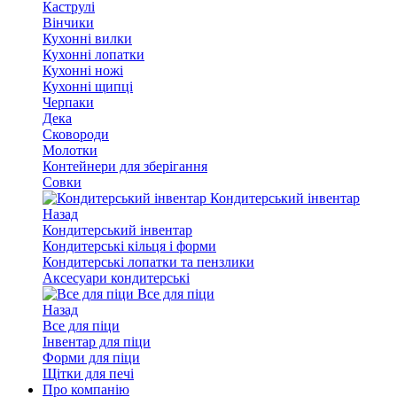
Каструлі
Вінчики
Кухонні вилки
Кухонні лопатки
Кухонні ножі
Кухонні щипці
Черпаки
Дека
Сковороди
Молотки
Контейнери для зберігання
Совки
Кондитерський інвентар
Назад
Кондитерський інвентар
Кондитерські кільця і форми
Кондитерські лопатки та пензлики
Аксесуари кондитерські
Все для піци
Назад
Все для піци
Інвентар для піци
Форми для піци
Щітки для печі
Про компанію