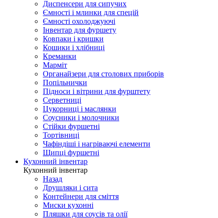
Диспенсери для сипучих
Ємності і млинки для спецій
Ємності охолоджуючі
Інвентар для фуршету
Ковпаки і кришки
Кошики і хлібниці
Креманки
Марміт
Органайзери для столових приборів
Попільнички
Підноси і вітрини для фурштету
Серветниці
Цукорниці і маслянки
Соусники і молочники
Стійки фуршетні
Тортівниці
Чафіндіші і нагріваючі елементи
Щипці фуршетні
Кухонний інвентар
Кухонний інвентар
Назад
Друшляки і сита
Контейнери для сміття
Миски кухонні
Пляшки для соусів та олії