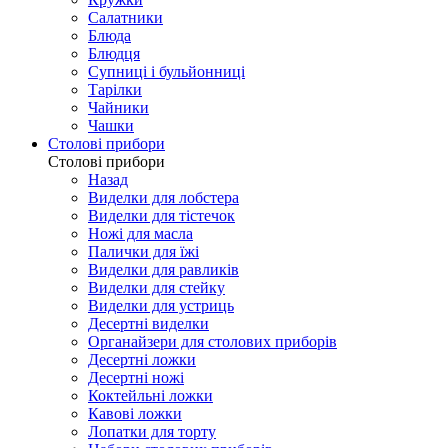
Салатники
Блюда
Блюдця
Супниці і бульйонниці
Тарілки
Чайники
Чашки
Столові прибори
Столові прибори
Назад
Виделки для лобстера
Виделки для тістечок
Ножі для масла
Палички для їжі
Виделки для равликів
Виделки для стейку
Виделки для устриць
Десертні виделки
Органайзери для столових приборів
Десертні ложки
Десертні ножі
Коктейльні ложки
Кавові ложки
Лопатки для торту