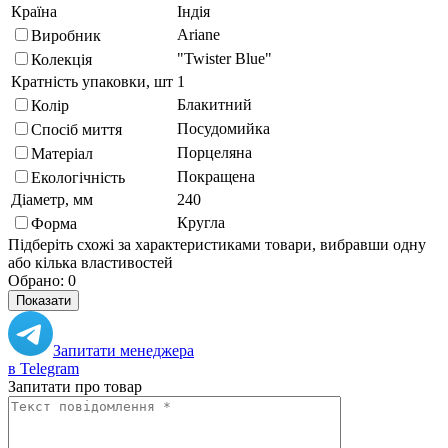
Країна
Індія
Ariane
Виробник
"Twister Blue"
Колекція
Кратність упаковки, шт
1
Блакитний
Колір
Посудомийка
Спосіб миття
Порцеляна
Матеріал
Покращена
Екологічність
Діаметр, мм
240
Кругла
Форма
Підберіть схожі за характеристиками товари, вибравши одну
або кілька властивостей
Обрано:
0
Показати
Запитати менеджера
в Telegram
Запитати про товар