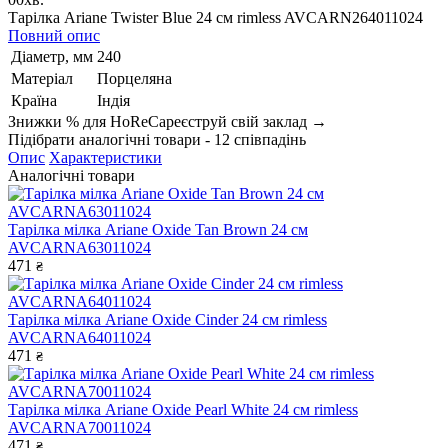
Тарілка Ariane Twister Blue 24 см rimless AVCARN264011024
Повний опис
Діаметр, мм
240
Матеріал
Порцеляна
Країна
Індія
Знижки % для HoReCa
реєструй свій заклад →
Підібрати аналогічні товари - 12 співпадінь
Опис
Характеристики
Аналогічні товари
Тарілка мілка Ariane Oxide Tan Brown 24 см
AVCARNA63011024
471
₴
Тарілка мілка Ariane Oxide Cinder 24 см rimless
AVCARNA64011024
471
₴
Тарілка мілка Ariane Oxide Pearl White 24 см rimless
AVCARNA70011024
471
₴