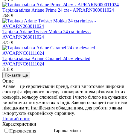
Тарілка мілка Ariane Prime 24 см - APRARN000011024
268
₴
Тарілка Ariane Twister Mokka 24 см rimless -
AVCARN263011024
375
₴
Тарілка мілка Ariane Caramel 24 см elevated
AVCARNC61111024
318
₴
Показати ще
Опис
Ariane – це європейський бренд, який виготовляє широкий
спектр фарфорового посуду з використанням різноманітних
кольорів, кольору слонової кістки і чисто білого на сучасних
виробничих потужностях в Індії. Заводи оснащені новітніми
німецьким та італійським обладнанням, для роботи з яким
імпортують європейську сировину.
Повний опис
Характеристики
Тарілка мілка
Призначення