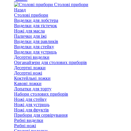
Столові прибори
Назад
Столові прибори
Виделки для лобстера
Виделки для тістечок
Ножі для масла
Палички для їжі
Виделки для равликів
Виделки для стейку
Виделки для устриць
Десертні виделки
Органайзери для столових приборів
Десертні ложки
Десертні ножі
Коктейльні ложки
Кавові ложки
Лопатки для торту
Набори столових приборів
Ножі для стейку
Ножі для устриць
Ножі для фруктів
Прибори для сервірування
Рибні виделки
Рибні ножі
Столові виделки