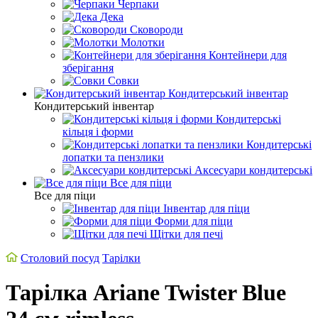
Черпаки
Дека
Сковороди
Молотки
Контейнери для
зберігання
Совки
Кондитерський інвентар
Кондитерський інвентар
Кондитерські
кільця і форми
Кондитерські
лопатки та пензлики
Аксесуари кондитерські
Все для піци
Все для піци
Інвентар для піци
Форми для піци
Щітки для печі
Столовий посуд
Тарілки
Тарілка Ariane Twister Blue