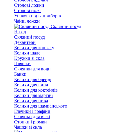
Столові ложки
Столові ножі
Упаковки для приборів
Чайні ложки
Скляний посуд
Назад
Скляний посуд
Декантери
Келихи для коньяку
Келихи шале
Кружки зі скла
Пляшки
Склянки для води
Банки
Келихи для бренді
Келихи для вина
Келихи для коктейлів
Келихи для мартіні
Келихи для пива
Келихи для шампанського
Глечики і графіни
Склянки для віскі
Стопки і рюмки
Чашки зі скла