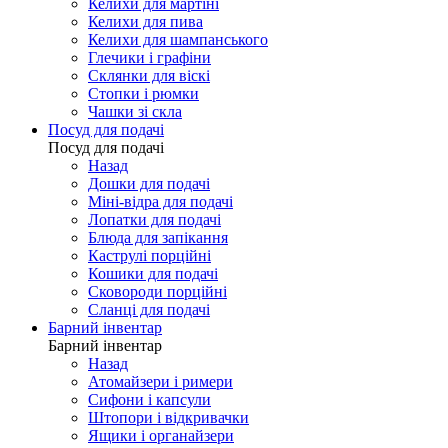
Келихи для мартіні
Келихи для пива
Келихи для шампанського
Глечики і графіни
Склянки для віскі
Стопки і рюмки
Чашки зі скла
Посуд для подачі
Посуд для подачі
Назад
Дошки для подачі
Міні-відра для подачі
Лопатки для подачі
Блюда для запікання
Каструлі порційні
Кошики для подачі
Сковороди порційні
Сланці для подачі
Барний інвентар
Барний інвентар
Назад
Атомайзери і римери
Сифони і капсули
Штопори і відкривачки
Ящики і органайзери