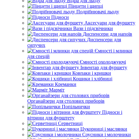
Відра для льоду
Пінцети і щипці
Подрібнювачі льоду
Підноси
Аксесуари для фуршету
Вази і підсвічники
Диспенсери для напоїв
Диспенсери для
сипучих
Ємності і млинки
для спецій
Ємності охолоджуючі
Інвентар для фуршету
Ковпаки і кришки
Кошики і хлібниці
Креманки
Марміт
Органайзери для столових приборів
Попільнички
Підноси і
вітрини для фурштету
Серветниці
Цукорниці і маслянки
Соусники і молочники