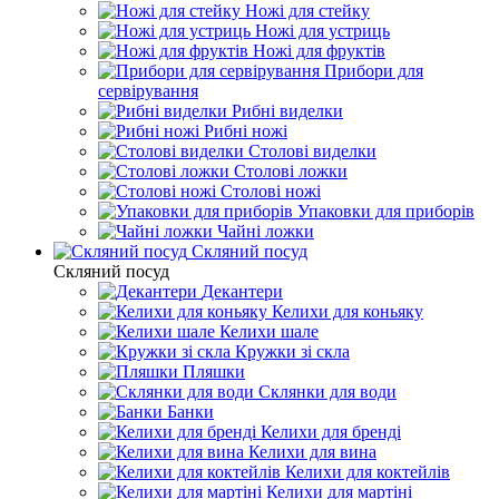
Ножі для стейку
Ножі для устриць
Ножі для фруктів
Прибори для
сервірування
Рибні виделки
Рибні ножі
Столові виделки
Столові ложки
Столові ножі
Упаковки для приборів
Чайні ложки
Скляний посуд
Скляний посуд
Декантери
Келихи для коньяку
Келихи шале
Кружки зі скла
Пляшки
Склянки для води
Банки
Келихи для бренді
Келихи для вина
Келихи для коктейлів
Келихи для мартіні