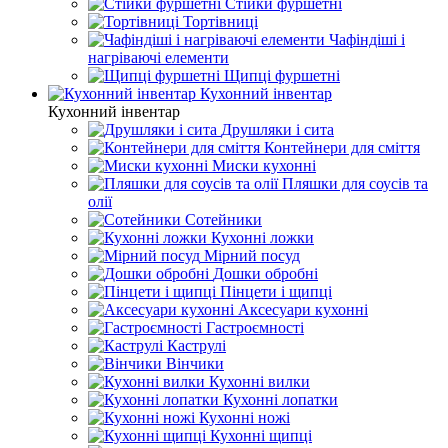
Стійки фуршетні
Тортівниці
Чафіндіші і
нагріваючі елементи
Щипці фуршетні
Кухонний інвентар
Кухонний інвентар
Друшляки і сита
Контейнери для сміття
Миски кухонні
Пляшки для соусів та
олії
Сотейники
Кухонні ложки
Мірний посуд
Дошки обробні
Пінцети і щипці
Аксесуари кухонні
Гастроємності
Каструлі
Вінчики
Кухонні вилки
Кухонні лопатки
Кухонні ножі
Кухонні щипці