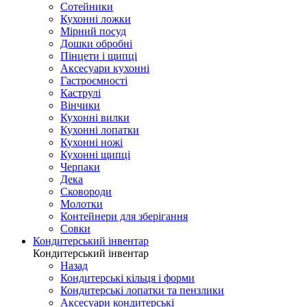
Сотейники
Кухонні ложки
Мірний посуд
Дошки обробні
Пінцети і щипці
Аксесуари кухонні
Гастроємності
Каструлі
Вінчики
Кухонні вилки
Кухонні лопатки
Кухонні ножі
Кухонні щипці
Черпаки
Дека
Сковороди
Молотки
Контейнери для зберігання
Совки
Кондитерський інвентар
Кондитерський інвентар
Назад
Кондитерські кільця і форми
Кондитерські лопатки та пензлики
Аксесуари кондитерські