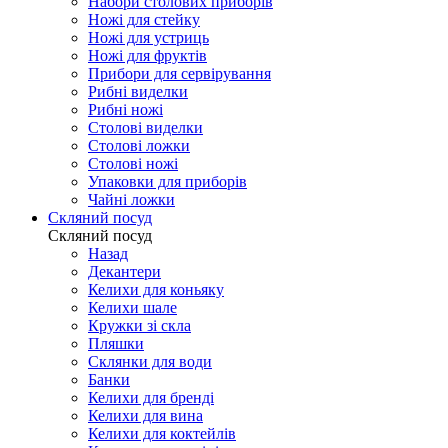
Набори столових приборів
Ножі для стейку
Ножі для устриць
Ножі для фруктів
Прибори для сервірування
Рибні виделки
Рибні ножі
Столові виделки
Столові ложки
Столові ножі
Упаковки для приборів
Чайні ложки
Скляний посуд
Скляний посуд
Назад
Декантери
Келихи для коньяку
Келихи шале
Кружки зі скла
Пляшки
Склянки для води
Банки
Келихи для бренді
Келихи для вина
Келихи для коктейлів