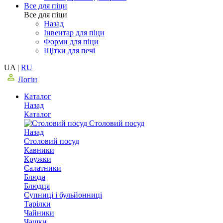
Все для піци
Все для піци
Назад
Інвентар для піци
Форми для піци
Щітки для печі
UA
|
RU
Логін
Каталог
Назад
Каталог
Столовий посуд
Назад
Столовий посуд
Кавники
Кружки
Салатники
Блюда
Блюдця
Супниці і бульйонниці
Тарілки
Чайники
Чашки