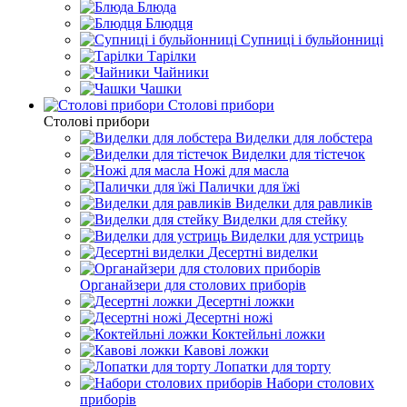
Блюда
Блюдця
Супниці і бульйонниці
Тарілки
Чайники
Чашки
Столові прибори
Столові прибори
Виделки для лобстера
Виделки для тістечок
Ножі для масла
Палички для їжі
Виделки для равликів
Виделки для стейку
Виделки для устриць
Десертні виделки
Органайзери для столових приборів
Десертні ложки
Десертні ножі
Коктейльні ложки
Кавові ложки
Лопатки для торту
Набори столових
приборів