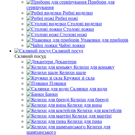
Прибори для
сервірування
Рибні виделки
Рибні ножі
Столові виделки
Столові ложки
Столові ножі
Упаковки для приборів
Чайні ложки
Скляний посуд
Скляний посуд
Декантери
Келихи для коньяку
Келихи шале
Кружки зі скла
Пляшки
Склянки для води
Банки
Келихи для бренді
Келихи для вина
Келихи для коктейлів
Келихи для мартіні
Келихи для пива
Келихи для
шампанського