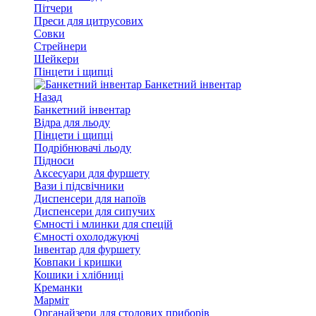
Пітчери
Преси для цитрусових
Совки
Стрейнери
Шейкери
Пінцети і щипці
Банкетний інвентар
Назад
Банкетний інвентар
Відра для льоду
Пінцети і щипці
Подрібнювачі льоду
Підноси
Аксесуари для фуршету
Вази і підсвічники
Диспенсери для напоїв
Диспенсери для сипучих
Ємності і млинки для спецій
Ємності охолоджуючі
Інвентар для фуршету
Ковпаки і кришки
Кошики і хлібниці
Креманки
Марміт
Органайзери для столових приборів