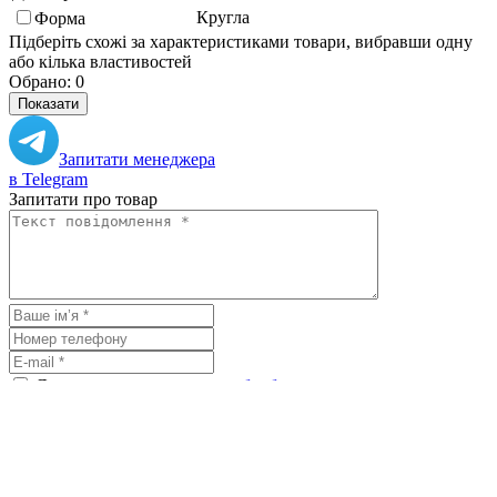
Кругла
Форма
Підберіть схожі за характеристиками товари, вибравши одну
або кілька властивостей
Обрано:
0
Показати
Запитати менеджера
в Telegram
Запитати про товар
Я погоджуюсь з
умовами обробки
персональних даних
Відправити
Аналогічні товари
Тарілка мілка Cosy&Trendy Blackstone 21 см - 5437121
448
₴