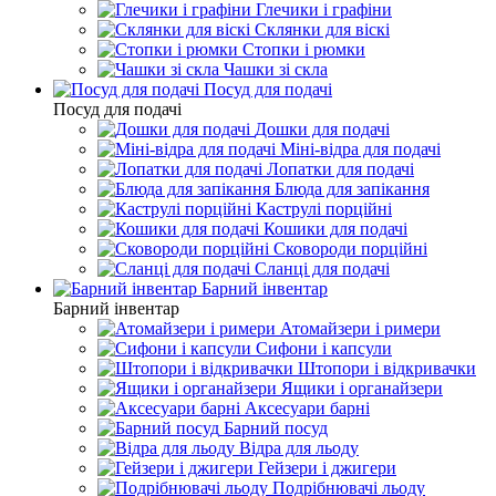
Глечики і графіни
Склянки для віскі
Стопки і рюмки
Чашки зі скла
Посуд для подачі
Посуд для подачі
Дошки для подачі
Міні-відра для подачі
Лопатки для подачі
Блюда для запікання
Каструлі порційні
Кошики для подачі
Сковороди порційні
Сланці для подачі
Барний інвентар
Барний інвентар
Атомайзери і римери
Сифони і капсули
Штопори і відкривачки
Ящики і органайзери
Аксесуари барні
Барний посуд
Відра для льоду
Гейзери і джигери
Подрібнювачі льоду