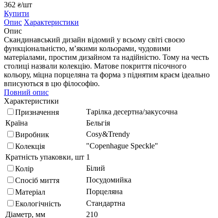
362
/шт
₴
Купити
Опис
Характеристики
Опис
Скандинавський дизайн відомий у всьому світі своєю
функціональністю, м’якими кольорами, чудовими
матеріалами, простим дизайном та надійністю. Тому на честь
столиці назвали колекцію. Матове покриття пісочного
кольору, міцна порцеляна та форма з піднятим краєм ідеально
вписуються в цю філософію.
Повний опис
Характеристики
Тарілка десертна/закусочна
Призначення
Країна
Бельгія
Cosy&Trendy
Виробник
"Copenhague Speckle"
Колекція
Кратність упаковки, шт
1
Білий
Колір
Посудомийка
Спосіб миття
Порцеляна
Матеріал
Стандартна
Екологічність
Діаметр, мм
210