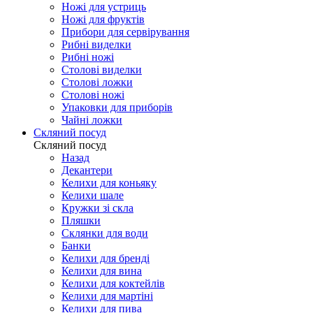
Ножі для устриць
Ножі для фруктів
Прибори для сервірування
Рибні виделки
Рибні ножі
Столові виделки
Столові ложки
Столові ножі
Упаковки для приборів
Чайні ложки
Скляний посуд
Скляний посуд
Назад
Декантери
Келихи для коньяку
Келихи шале
Кружки зі скла
Пляшки
Склянки для води
Банки
Келихи для бренді
Келихи для вина
Келихи для коктейлів
Келихи для мартіні
Келихи для пива