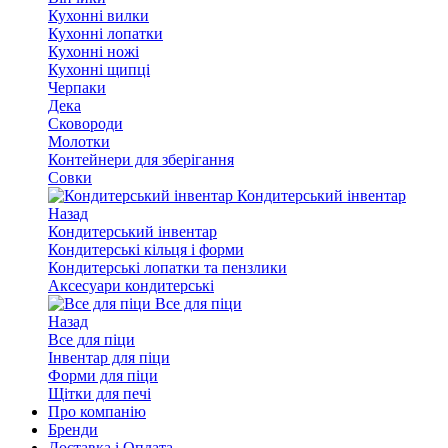
Кухонні вилки
Кухонні лопатки
Кухонні ножі
Кухонні щипці
Черпаки
Дека
Сковороди
Молотки
Контейнери для зберігання
Совки
Кондитерський інвентар
Назад
Кондитерський інвентар
Кондитерські кільця і форми
Кондитерські лопатки та пензлики
Аксесуари кондитерські
Все для піци
Назад
Все для піци
Інвентар для піци
Форми для піци
Щітки для печі
Про компанію
Бренди
Доставка і Оплата