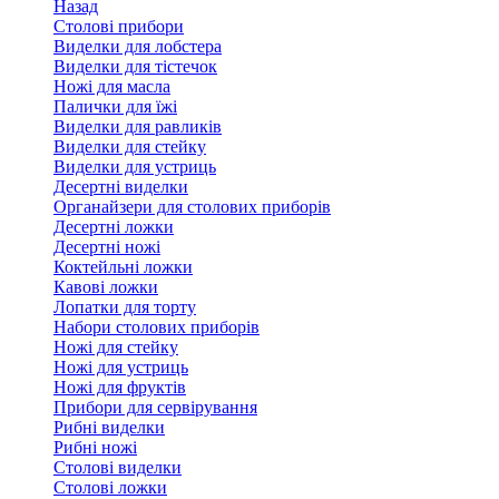
Назад
Столові прибори
Виделки для лобстера
Виделки для тістечок
Ножі для масла
Палички для їжі
Виделки для равликів
Виделки для стейку
Виделки для устриць
Десертні виделки
Органайзери для столових приборів
Десертні ложки
Десертні ножі
Коктейльні ложки
Кавові ложки
Лопатки для торту
Набори столових приборів
Ножі для стейку
Ножі для устриць
Ножі для фруктів
Прибори для сервірування
Рибні виделки
Рибні ножі
Столові виделки
Столові ложки