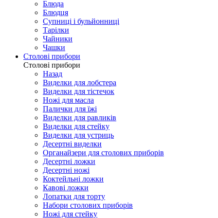
Блюда
Блюдця
Супниці і бульйонниці
Тарілки
Чайники
Чашки
Столові прибори
Столові прибори
Назад
Виделки для лобстера
Виделки для тістечок
Ножі для масла
Палички для їжі
Виделки для равликів
Виделки для стейку
Виделки для устриць
Десертні виделки
Органайзери для столових приборів
Десертні ложки
Десертні ножі
Коктейльні ложки
Кавові ложки
Лопатки для торту
Набори столових приборів
Ножі для стейку