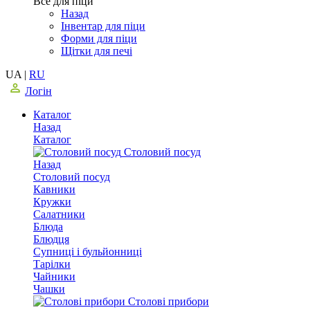
Все для піци
Назад
Інвентар для піци
Форми для піци
Щітки для печі
UA
|
RU
Логін
Каталог
Назад
Каталог
Столовий посуд
Назад
Столовий посуд
Кавники
Кружки
Салатники
Блюда
Блюдця
Супниці і бульйонниці
Тарілки
Чайники
Чашки
Столові прибори