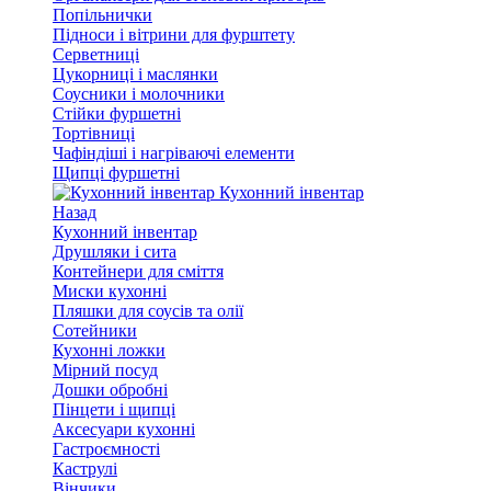
Попільнички
Підноси і вітрини для фурштету
Серветниці
Цукорниці і маслянки
Соусники і молочники
Стійки фуршетні
Тортівниці
Чафіндіші і нагріваючі елементи
Щипці фуршетні
Кухонний інвентар
Назад
Кухонний інвентар
Друшляки і сита
Контейнери для сміття
Миски кухонні
Пляшки для соусів та олії
Сотейники
Кухонні ложки
Мірний посуд
Дошки обробні
Пінцети і щипці
Аксесуари кухонні
Гастроємності
Каструлі
Вінчики