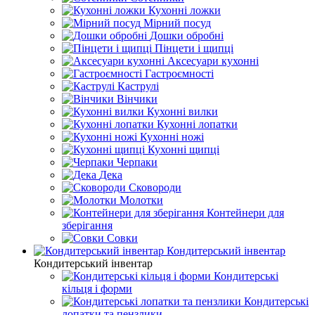
Кухонні ложки
Мірний посуд
Дошки обробні
Пінцети і щипці
Аксесуари кухонні
Гастроємності
Каструлі
Вінчики
Кухонні вилки
Кухонні лопатки
Кухонні ножі
Кухонні щипці
Черпаки
Дека
Сковороди
Молотки
Контейнери для
зберігання
Совки
Кондитерський інвентар
Кондитерський інвентар
Кондитерські
кільця і форми
Кондитерські
лопатки та пензлики