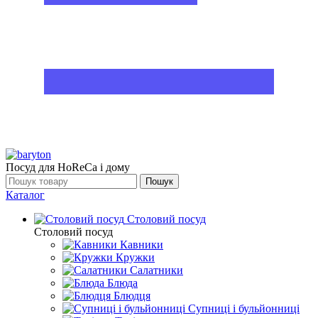
Посуд для HoReCa і дому
Пошук
Каталог
Столовий посуд
Столовий посуд
Кавники
Кружки
Салатники
Блюда
Блюдця
Супниці і бульйонниці