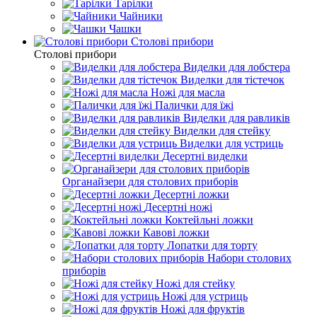
Тарілки
Чайники
Чашки
Столові прибори
Столові прибори
Виделки для лобстера
Виделки для тістечок
Ножі для масла
Палички для їжі
Виделки для равликів
Виделки для стейку
Виделки для устриць
Десертні виделки
Органайзери для столових приборів
Десертні ложки
Десертні ножі
Коктейльні ложки
Кавові ложки
Лопатки для торту
Набори столових
приборів
Ножі для стейку
Ножі для устриць
Ножі для фруктів