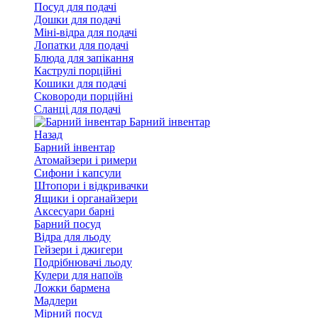
Посуд для подачі
Дошки для подачі
Міні-відра для подачі
Лопатки для подачі
Блюда для запікання
Каструлі порційні
Кошики для подачі
Сковороди порційні
Сланці для подачі
Барний інвентар
Назад
Барний інвентар
Атомайзери і римери
Сифони і капсули
Штопори і відкривачки
Ящики і органайзери
Аксесуари барні
Барний посуд
Відра для льоду
Гейзери і джигери
Подрібнювачі льоду
Кулери для напоїв
Ложки бармена
Мадлери
Мірний посуд