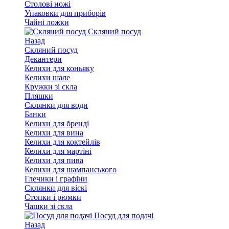
Столові ножі
Упаковки для приборів
Чайні ложки
Скляний посуд
Назад
Скляний посуд
Декантери
Келихи для коньяку
Келихи шале
Кружки зі скла
Пляшки
Склянки для води
Банки
Келихи для бренді
Келихи для вина
Келихи для коктейлів
Келихи для мартіні
Келихи для пива
Келихи для шампанського
Глечики і графіни
Склянки для віскі
Стопки і рюмки
Чашки зі скла
Посуд для подачі
Назад