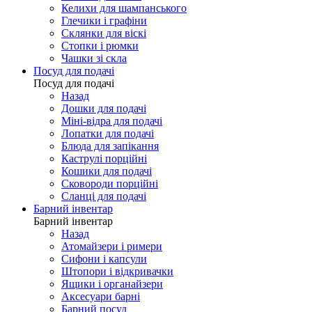
Келихи для шампанського
Глечики і графіни
Склянки для віскі
Стопки і рюмки
Чашки зі скла
Посуд для подачі
Посуд для подачі
Назад
Дошки для подачі
Міні-відра для подачі
Лопатки для подачі
Блюда для запікання
Каструлі порційні
Кошики для подачі
Сковороди порційні
Сланці для подачі
Барний інвентар
Барний інвентар
Назад
Атомайзери і римери
Сифони і капсули
Штопори і відкривачки
Ящики і органайзери
Аксесуари барні
Барний посуд