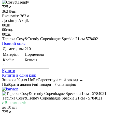
725
₴
362
/шт
₴
Економія: 363
₴
До кінця Акції:
00
дн.
00
год.
00
хв.
Тарілка Cosy&Trendy Copenhague Speckle 21 см 5784021
Повний опис
Діаметр, мм
210
Матеріал
Порцеляна
Країна
Бельгія
Купити
Купити в один клік
Знижки % для HoReCa
реєструй свій заклад →
Підібрати аналогічні товари - 7 співпадінь
Тарілка Cosy&Trendy Copenhague Speckle 21 см - 5784021
В наявності:
до 10 шт
725
₴