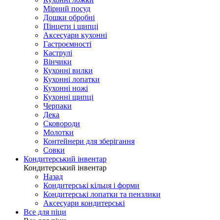
Мірний посуд
Дошки обробні
Пінцети і щипці
Аксесуари кухонні
Гастроємності
Каструлі
Вінчики
Кухонні вилки
Кухонні лопатки
Кухонні ножі
Кухонні щипці
Черпаки
Дека
Сковороди
Молотки
Контейнери для зберігання
Совки
Кондитерський інвентар
Кондитерський інвентар
Назад
Кондитерські кільця і форми
Кондитерські лопатки та пензлики
Аксесуари кондитерські
Все для піци