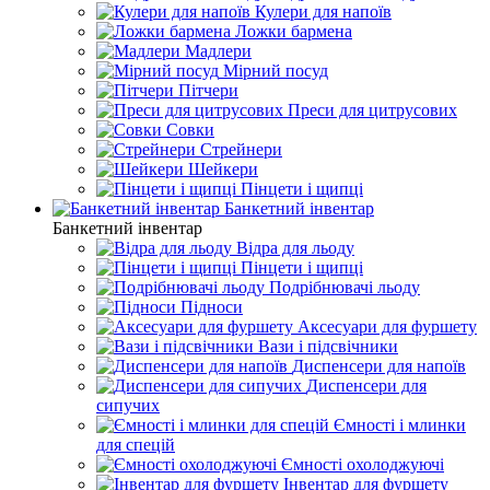
Кулери для напоїв
Ложки бармена
Мадлери
Мірний посуд
Пітчери
Преси для цитрусових
Совки
Стрейнери
Шейкери
Пінцети і щипці
Банкетний інвентар
Банкетний інвентар
Відра для льоду
Пінцети і щипці
Подрібнювачі льоду
Підноси
Аксесуари для фуршету
Вази і підсвічники
Диспенсери для напоїв
Диспенсери для
сипучих
Ємності і млинки
для спецій
Ємності охолоджуючі
Інвентар для фуршету