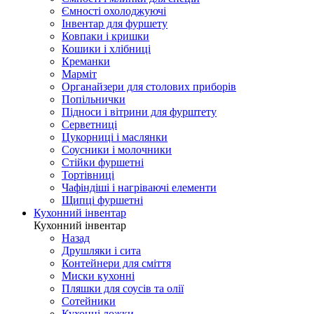
Ємності охолоджуючі
Інвентар для фуршету
Ковпаки і кришки
Кошики і хлібниці
Креманки
Марміт
Органайзери для столових приборів
Попільнички
Підноси і вітрини для фурштету
Серветниці
Цукорниці і маслянки
Соусники і молочники
Стійки фуршетні
Тортівниці
Чафіндіші і нагріваючі елементи
Щипці фуршетні
Кухонний інвентар
Кухонний інвентар
Назад
Друшляки і сита
Контейнери для сміття
Миски кухонні
Пляшки для соусів та олії
Сотейники
Кухонні ложки