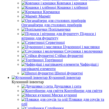
Ковпаки і кришки
Кошики і хлібниці
Креманки
Марміт
Органайзери для столових приборів
Попільнички
Підноси і
вітрини для фурштету
Серветниці
Цукорниці і маслянки
Соусники і молочники
Стійки фуршетні
Тортівниці
Чафіндіші і
нагріваючі елементи
Щипці фуршетні
Кухонний інвентар
Кухонний інвентар
Друшляки і сита
Контейнери для сміття
Миски кухонні
Пляшки для соусів та
олії
Сотейники