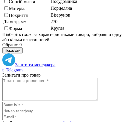
Посудомийка
Спосіб миття
Порцеляна
Матеріал
Візерунок
Покриття
Діаметр, мм
270
Кругла
Форма
Підберіть схожі за характеристиками товари, вибравши одну
або кілька властивостей
Обрано:
0
Показати
Запитати менеджера
в Telegram
Запитати про товар
Я погоджуюсь з
умовами обробки
персональних даних