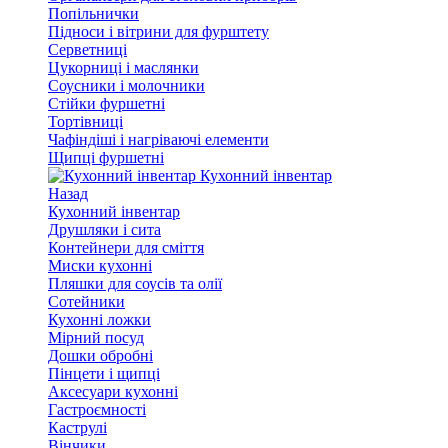
Попільнички
Підноси і вітрини для фурштету
Серветниці
Цукорниці і маслянки
Соусники і молочники
Стійки фуршетні
Тортівниці
Чафіндіші і нагріваючі елементи
Щипці фуршетні
Кухонний інвентар
Назад
Кухонний інвентар
Друшляки і сита
Контейнери для сміття
Миски кухонні
Пляшки для соусів та олії
Сотейники
Кухонні ложки
Мірний посуд
Дошки обробні
Пінцети і щипці
Аксесуари кухонні
Гастроємності
Каструлі
Вінчики