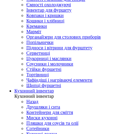
Ємності охолоджуючі
Інвентар для фуршету
Ковпаки і кришки
Кошики і хлібниці
Креманки
Марміт
Органайзери для столових приборів
Попільнички
Підноси і вітрини для фурштету
Серветниці
Цукорниці і маслянки
Соусники і молочники
Стійки фуршетні
Тортівниці
Чафіндіші і нагріваючі елементи
Щипці фуршетні
Кухонний інвентар
Кухонний інвентар
Назад
Друшляки і сита
Контейнери для сміття
Миски кухонні
Пляшки для соусів та олії
Сотейники
Кухонні ложки