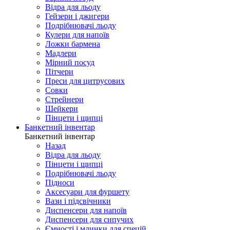
Відра для льоду
Гейзери і джигери
Подрібнювачі льоду
Кулери для напоїв
Ложки бармена
Мадлери
Мірний посуд
Пітчери
Преси для цитрусових
Совки
Стрейнери
Шейкери
Пінцети і щипці
Банкетний інвентар
Банкетний інвентар
Назад
Відра для льоду
Пінцети і щипці
Подрібнювачі льоду
Підноси
Аксесуари для фуршету
Вази і підсвічники
Диспенсери для напоїв
Диспенсери для сипучих
Ємності і млинки для спецій