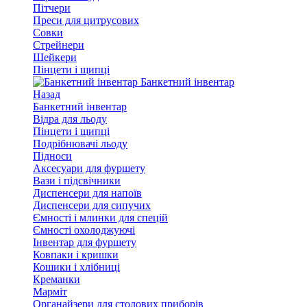
Пітчери
Преси для цитрусових
Совки
Стрейнери
Шейкери
Пінцети і щипці
Банкетний інвентар
Назад
Банкетний інвентар
Відра для льоду
Пінцети і щипці
Подрібнювачі льоду
Підноси
Аксесуари для фуршету
Вази і підсвічники
Диспенсери для напоїв
Диспенсери для сипучих
Ємності і млинки для спецій
Ємності охолоджуючі
Інвентар для фуршету
Ковпаки і кришки
Кошики і хлібниці
Креманки
Марміт
Органайзери для столових приборів