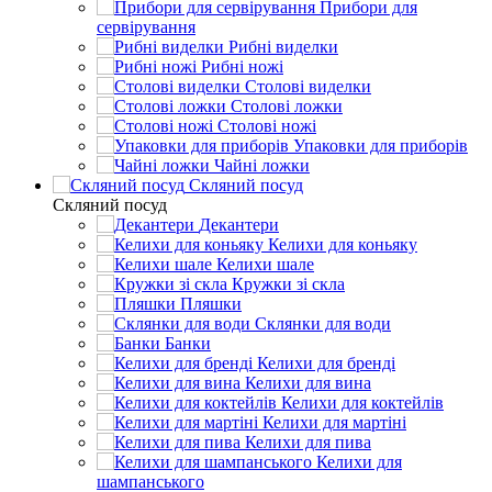
Прибори для
сервірування
Рибні виделки
Рибні ножі
Столові виделки
Столові ложки
Столові ножі
Упаковки для приборів
Чайні ложки
Скляний посуд
Скляний посуд
Декантери
Келихи для коньяку
Келихи шале
Кружки зі скла
Пляшки
Склянки для води
Банки
Келихи для бренді
Келихи для вина
Келихи для коктейлів
Келихи для мартіні
Келихи для пива
Келихи для
шампанського