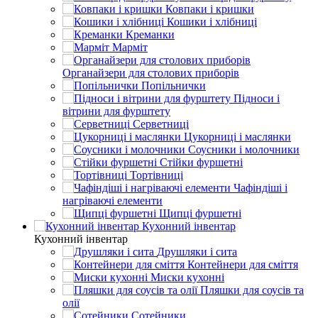
Ковпаки і кришки
Кошики і хлібниці
Креманки
Марміт
Органайзери для столових приборів
Попільнички
Підноси і
вітрини для фурштету
Серветниці
Цукорниці і маслянки
Соусники і молочники
Стійки фуршетні
Тортівниці
Чафіндіші і
нагріваючі елементи
Щипці фуршетні
Кухонний інвентар
Кухонний інвентар
Друшляки і сита
Контейнери для сміття
Миски кухонні
Пляшки для соусів та
олії
Сотейники