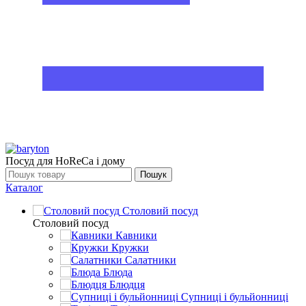
Посуд для HoReCa і дому
Пошук
Каталог
Столовий посуд
Столовий посуд
Кавники
Кружки
Салатники
Блюда
Блюдця
Супниці і бульйонниці