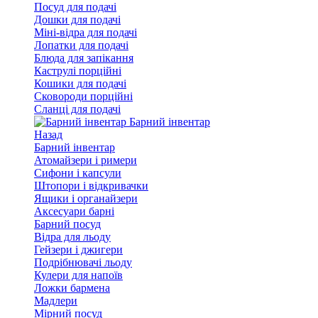
Посуд для подачі
Дошки для подачі
Міні-відра для подачі
Лопатки для подачі
Блюда для запікання
Каструлі порційні
Кошики для подачі
Сковороди порційні
Сланці для подачі
Барний інвентар
Назад
Барний інвентар
Атомайзери і римери
Сифони і капсули
Штопори і відкривачки
Ящики і органайзери
Аксесуари барні
Барний посуд
Відра для льоду
Гейзери і джигери
Подрібнювачі льоду
Кулери для напоїв
Ложки бармена
Мадлери
Мірний посуд