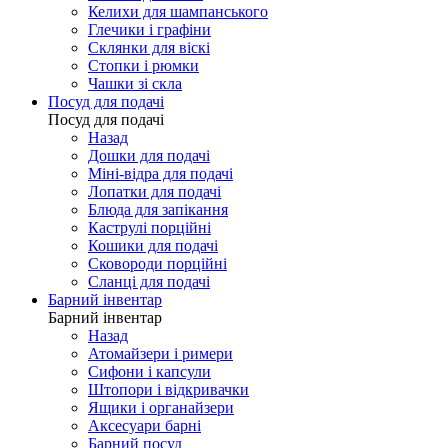
Келихи для шампанського
Глечики і графіни
Склянки для віскі
Стопки і рюмки
Чашки зі скла
Посуд для подачі
Посуд для подачі
Назад
Дошки для подачі
Міні-відра для подачі
Лопатки для подачі
Блюда для запікання
Каструлі порційні
Кошики для подачі
Сковороди порційні
Сланці для подачі
Барний інвентар
Барний інвентар
Назад
Атомайзери і римери
Сифони і капсули
Штопори і відкривачки
Ящики і органайзери
Аксесуари барні
Барний посуд