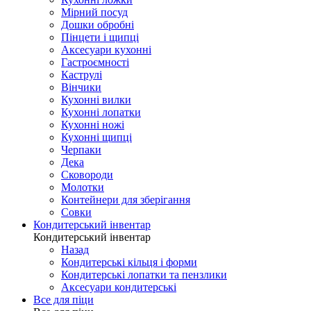
Мірний посуд
Дошки обробні
Пінцети і щипці
Аксесуари кухонні
Гастроємності
Каструлі
Вінчики
Кухонні вилки
Кухонні лопатки
Кухонні ножі
Кухонні щипці
Черпаки
Дека
Сковороди
Молотки
Контейнери для зберігання
Совки
Кондитерський інвентар
Кондитерський інвентар
Назад
Кондитерські кільця і форми
Кондитерські лопатки та пензлики
Аксесуари кондитерські
Все для піци