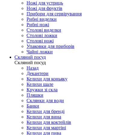
Ножі для устриць
Ножі для фруктів
Прибори для сервірування
Рибні виделки
Рибні ножі
Столові виделки
Столові ложки
Столові ножі
Упаковки для приборів
Чайні ложки
Скляний посуд
Скляний посуд
Назад
Декантери
Келихи для коньяку
Келихи шале
Кружки зі скла
Пляшки
Склянки для води
Банки
Келихи для бренді
Келихи для вина
Келихи для коктейлів
Келихи для мартіні
Келихи для пива