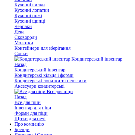
Кухонні вилки
Кухонні лопатки
Кухонні ножі
Кухонні щипці
Черпаки
Дека
Сковороди
Молотки
Контейнери для зберігання
Совки
Кондитерський інвентар
Назад
Кондитерський інвентар
Кондитерські кільця і форми
Кондитерські лопатки та пензлики
Аксесуари кондитерські
Все для піци
Назад
Все для піци
Інвентар для піци
Форми для піци
Щітки для печі
Про компанію
Бренди
Доставка і Оплата