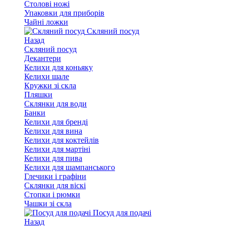
Столові ножі
Упаковки для приборів
Чайні ложки
Скляний посуд
Назад
Скляний посуд
Декантери
Келихи для коньяку
Келихи шале
Кружки зі скла
Пляшки
Склянки для води
Банки
Келихи для бренді
Келихи для вина
Келихи для коктейлів
Келихи для мартіні
Келихи для пива
Келихи для шампанського
Глечики і графіни
Склянки для віскі
Стопки і рюмки
Чашки зі скла
Посуд для подачі
Назад