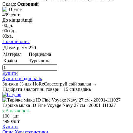
Склад:
Основний
499
/шт
₴
До кінця Акції:
00
дн.
00
год.
00
хв.
Повний опис
Діаметр, мм
270
Матеріал
Порцеляна
Країна
Туреччина
Купити
Купити в один клік
Знижки % для HoReCa
реєструй свій заклад →
Підібрати аналогічні товари - 15 співпадінь
Тарілка мілка ID Fine Voyage Navy 27 см - 20001-111027
В наявності:
100+ шт
499
/шт
₴
Купити
Опис
Характеристики