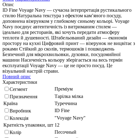
Опис
ID Fine Voyage Navy — сучасна інтерпретація рустикального
стилю Натуральна текстура з ефектом кам’яного посуду,
доповнена візерунком у глибокому синьому кольорі. Voyage
Navy поєднує автентичність із витриманим стилем —
ідеально для ресторанів, які хочуть передати атмосферу
теплоти й душевності. Штабельований дизайн — економія
простору на кухні Цифровий принт — візерунок не вицвітає з
роками Стійкий до сколів, термошоків і пошкоджень
Безпечний для мікрохвильовки, духовки, посудомийної
машини Насиченість кольору зберігається на весь термін
експлуатації Voyage Navy — це не просто посуд. Це
візуальний настрій страви.
Повний опис
Характеристики
Преміум
Сегмент
Тарілка мілка
Призначення
Країна
Туреччина
ID Fine
Виробник
"Voyage Navy"
Колекція
Кратність упаковки, шт
12
Песочный
Колір