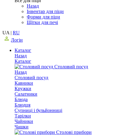
Все для піци
Назад
Інвентар для піци
Форми для піци
Щітки для печі
UA
|
RU
Логін
Каталог
Назад
Каталог
Столовий посуд
Назад
Столовий посуд
Кавники
Кружки
Салатники
Блюда
Блюдця
Супниці і бульйонниці
Тарілки
Чайники
Чашки
Столові прибори