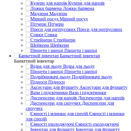
Кулери для напоїв
Ложки бармена
Мадлери
Мірний посуд
Пітчери
Преси для цитрусових
Совки
Стрейнери
Шейкери
Пінцети і щипці
Банкетний інвентар
Банкетний інвентар
Відра для льоду
Пінцети і щипці
Подрібнювачі льоду
Підноси
Аксесуари для фуршету
Вази і підсвічники
Диспенсери для напоїв
Диспенсери для
сипучих
Ємності і млинки
для спецій
Ємності охолоджуючі
Інвентар для фуршету