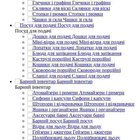
Глечики і графіни
Склянки для віскі
Стопки і рюмки
Чашки зі скла
Посуд для подачі
Посуд для подачі
Дошки для подачі
Міні-відра для подачі
Лопатки для подачі
Блюда для запікання
Каструлі порційні
Кошики для подачі
Сковороди порційні
Сланці для подачі
Барний інвентар
Барний інвентар
Атомайзери і римери
Сифони і капсули
Штопори і відкривачки
Ящики і органайзери
Аксесуари барні
Барний посуд
Відра для льоду
Гейзери і джигери
Подрібнювачі льоду