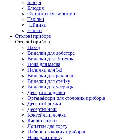
Блюда
Блюдця
Супниці і бульйонниці
Тарілки
Чайники
Чашки
Столові прибори
Столові прибори
Назад
Виделки для лобстера
Виделки для тістечок
Ножі для масла
Палички для їжі
Виделки для равликів
Виделки для стейку
Виделки для устриць
Десертні виделки
Органайзери для столових приборів
Десертні ложки
Десертні ножі
Коктейльні ложки
Кавові ложки
Лопатки для торту
Набори столових приборів
Ножі для стейку