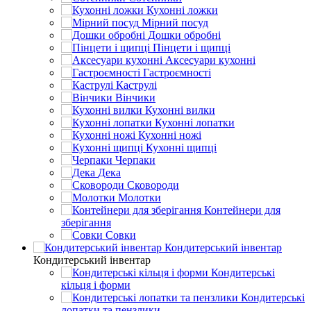
Кухонні ложки
Мірний посуд
Дошки обробні
Пінцети і щипці
Аксесуари кухонні
Гастроємності
Каструлі
Вінчики
Кухонні вилки
Кухонні лопатки
Кухонні ножі
Кухонні щипці
Черпаки
Дека
Сковороди
Молотки
Контейнери для
зберігання
Совки
Кондитерський інвентар
Кондитерський інвентар
Кондитерські
кільця і форми
Кондитерські
лопатки та пензлики