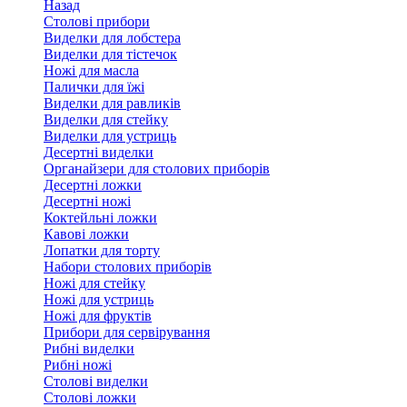
Назад
Столові прибори
Виделки для лобстера
Виделки для тістечок
Ножі для масла
Палички для їжі
Виделки для равликів
Виделки для стейку
Виделки для устриць
Десертні виделки
Органайзери для столових приборів
Десертні ложки
Десертні ножі
Коктейльні ложки
Кавові ложки
Лопатки для торту
Набори столових приборів
Ножі для стейку
Ножі для устриць
Ножі для фруктів
Прибори для сервірування
Рибні виделки
Рибні ножі
Столові виделки
Столові ложки