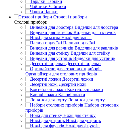
Тарілки
Чайники
Чашки
Столові прибори
Столові прибори
Виделки для лобстера
Виделки для тістечок
Ножі для масла
Палички для їжі
Виделки для равликів
Виделки для стейку
Виделки для устриць
Десертні виделки
Органайзери для столових приборів
Десертні ложки
Десертні ножі
Коктейльні ложки
Кавові ложки
Лопатки для торту
Набори столових
приборів
Ножі для стейку
Ножі для устриць
Ножі для фруктів