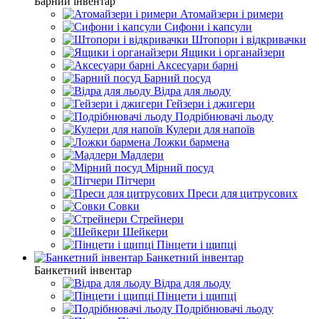
Барний інвентар
Атомайзери і римери
Сифони і капсули
Штопори і відкривачки
Ящики і органайзери
Аксесуари барні
Барний посуд
Відра для льоду
Гейзери і джигери
Подрібнювачі льоду
Кулери для напоїв
Ложки бармена
Мадлери
Мірний посуд
Пітчери
Преси для цитрусових
Совки
Стрейнери
Шейкери
Пінцети і щипці
Банкетний інвентар
Банкетний інвентар
Відра для льоду
Пінцети і щипці
Подрібнювачі льоду