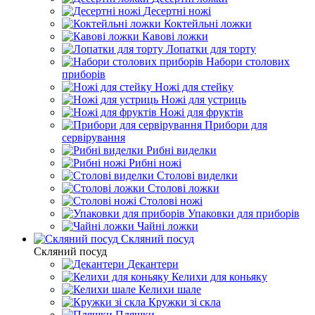
Десертні ножі
Коктейльні ложки
Кавові ложки
Лопатки для торту
Набори столових
приборів
Ножі для стейку
Ножі для устриць
Ножі для фруктів
Прибори для
сервірування
Рибні виделки
Рибні ножі
Столові виделки
Столові ложки
Столові ножі
Упаковки для приборів
Чайні ложки
Скляний посуд
Скляний посуд
Декантери
Келихи для коньяку
Келихи шале
Кружки зі скла
Пляшки