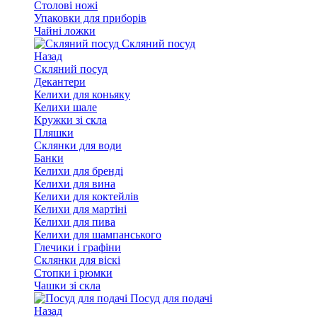
Столові ножі
Упаковки для приборів
Чайні ложки
Скляний посуд
Назад
Скляний посуд
Декантери
Келихи для коньяку
Келихи шале
Кружки зі скла
Пляшки
Склянки для води
Банки
Келихи для бренді
Келихи для вина
Келихи для коктейлів
Келихи для мартіні
Келихи для пива
Келихи для шампанського
Глечики і графіни
Склянки для віскі
Стопки і рюмки
Чашки зі скла
Посуд для подачі
Назад