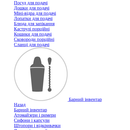
Посуд для подачі
Дошки для подачі
Міні-відра для подачі
Лопатки для подачі
Блюда для запікання
Каструлі порційні
Кошики для подачі
Сковороди порційні
Сланці для подачі
Барний інвентар
Назад
Барний інвентар
Атомайзери і римери
Сифони і капсули
Штопори і відкривачки