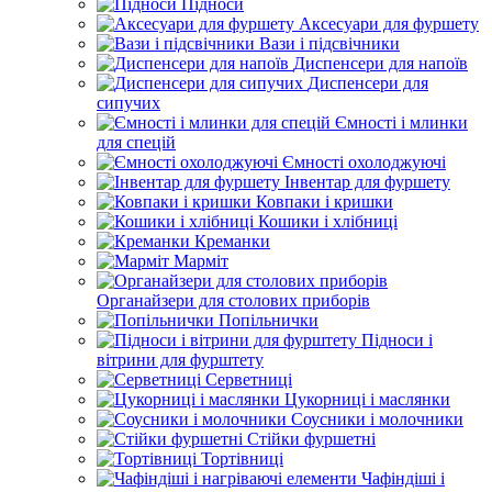
Підноси
Аксесуари для фуршету
Вази і підсвічники
Диспенсери для напоїв
Диспенсери для
сипучих
Ємності і млинки
для спецій
Ємності охолоджуючі
Інвентар для фуршету
Ковпаки і кришки
Кошики і хлібниці
Креманки
Марміт
Органайзери для столових приборів
Попільнички
Підноси і
вітрини для фурштету
Серветниці
Цукорниці і маслянки
Соусники і молочники
Стійки фуршетні
Тортівниці
Чафіндіші і