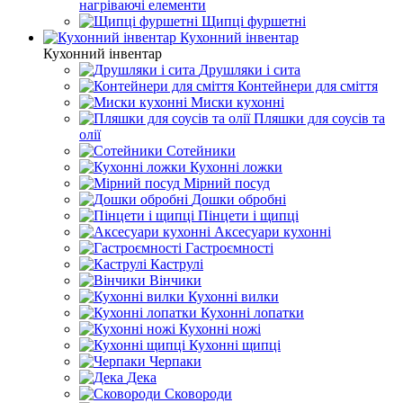
нагріваючі елементи
Щипці фуршетні
Кухонний інвентар
Кухонний інвентар
Друшляки і сита
Контейнери для сміття
Миски кухонні
Пляшки для соусів та
олії
Сотейники
Кухонні ложки
Мірний посуд
Дошки обробні
Пінцети і щипці
Аксесуари кухонні
Гастроємності
Каструлі
Вінчики
Кухонні вилки
Кухонні лопатки
Кухонні ножі
Кухонні щипці
Черпаки
Дека
Сковороди