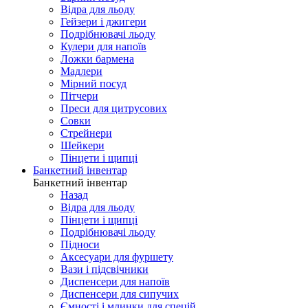
Відра для льоду
Гейзери і джигери
Подрібнювачі льоду
Кулери для напоїв
Ложки бармена
Мадлери
Мірний посуд
Пітчери
Преси для цитрусових
Совки
Стрейнери
Шейкери
Пінцети і щипці
Банкетний інвентар
Банкетний інвентар
Назад
Відра для льоду
Пінцети і щипці
Подрібнювачі льоду
Підноси
Аксесуари для фуршету
Вази і підсвічники
Диспенсери для напоїв
Диспенсери для сипучих
Ємності і млинки для спецій