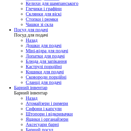
Келихи для шампанського
Глечики і графіни
Склянки для віскі
Стопки і рюмки
Чашки зі скла
Посуд для подачі
Посуд для подачі
Назад
Дошки для подачі
Міні-відра для подачі
Лопатки для подачі
Блюда для запікання
Каструлі порційні
Кошики для подачі
Сковороди порційні
Сланці для подачі
Барний інвентар
Барний інвентар
Назад
Атомайзери і римери
Сифони і капсули
Штопори і відкривачки
Ящики і органайзери
Аксесуари барні
Барний посуд