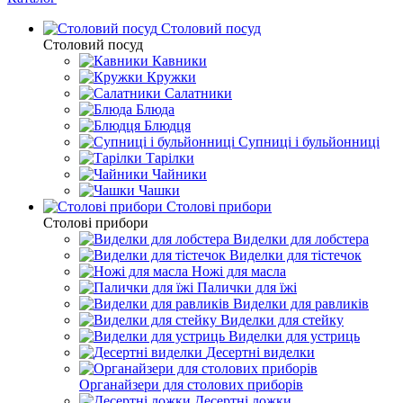
Столовий посуд
Столовий посуд
Кавники
Кружки
Салатники
Блюда
Блюдця
Супниці і бульйонниці
Тарілки
Чайники
Чашки
Столові прибори
Столові прибори
Виделки для лобстера
Виделки для тістечок
Ножі для масла
Палички для їжі
Виделки для равликів
Виделки для стейку
Виделки для устриць
Десертні виделки
Органайзери для столових приборів
Десертні ложки