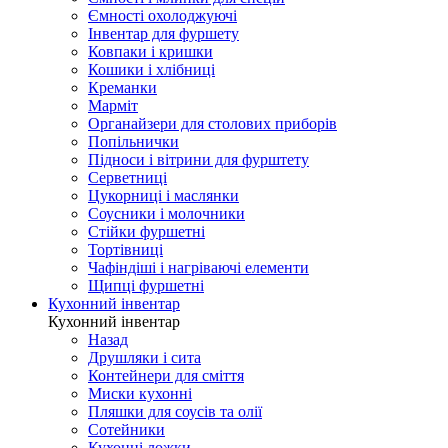
Ємності охолоджуючі
Інвентар для фуршету
Ковпаки і кришки
Кошики і хлібниці
Креманки
Марміт
Органайзери для столових приборів
Попільнички
Підноси і вітрини для фурштету
Серветниці
Цукорниці і маслянки
Соусники і молочники
Стійки фуршетні
Тортівниці
Чафіндіші і нагріваючі елементи
Щипці фуршетні
Кухонний інвентар
Кухонний інвентар
Назад
Друшляки і сита
Контейнери для сміття
Миски кухонні
Пляшки для соусів та олії
Сотейники
Кухонні ложки