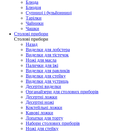
Блюда
Блюдця
Супниці і бульйонниці
Тарілки
Чайники
Чашки
Столові прибори
Столові прибори
Назад
Виделки для лобстера
Виделки для тістечок
Ножі для масла
Палички для їжі
Виделки для равликів
Виделки для стейку
Виделки для устриць
Десертні виделки
Органайзери для столових приборів
Десертні ложки
Десертні ножі
Коктейльні ложки
Кавові ложки
Лопатки для торту
Набори столових приборів
Ножі для стейку