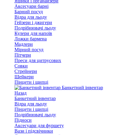
Ящики і органайзери
Аксесуари барні
Барний посуд
Відра для льоду
Гейзери і джигери
Подрібнювачі льоду
Кулери для напоїв
Ложки бармена
Мадлери
Мірний посуд
Пітчери
Преси для цитрусових
Совки
Стрейнери
Шейкери
Пінцети і щипці
Банкетний інвентар
Назад
Банкетний інвентар
Відра для льоду
Пінцети і щипці
Подрібнювачі льоду
Підноси
Аксесуари для фуршету
Вази і підсвічники