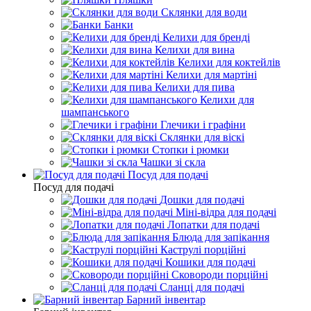
Склянки для води
Банки
Келихи для бренді
Келихи для вина
Келихи для коктейлів
Келихи для мартіні
Келихи для пива
Келихи для
шампанського
Глечики і графіни
Склянки для віскі
Стопки і рюмки
Чашки зі скла
Посуд для подачі
Посуд для подачі
Дошки для подачі
Міні-відра для подачі
Лопатки для подачі
Блюда для запікання
Каструлі порційні
Кошики для подачі
Сковороди порційні
Сланці для подачі
Барний інвентар