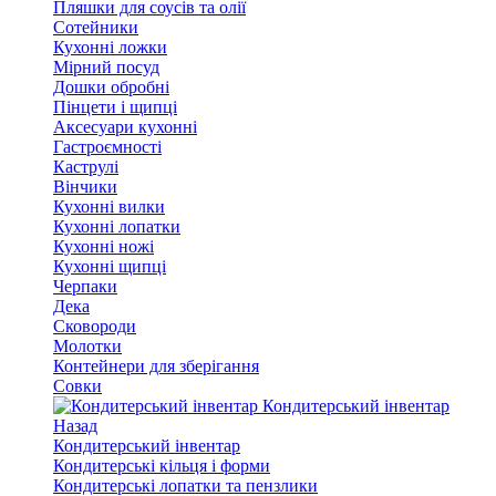
Пляшки для соусів та олії
Сотейники
Кухонні ложки
Мірний посуд
Дошки обробні
Пінцети і щипці
Аксесуари кухонні
Гастроємності
Каструлі
Вінчики
Кухонні вилки
Кухонні лопатки
Кухонні ножі
Кухонні щипці
Черпаки
Дека
Сковороди
Молотки
Контейнери для зберігання
Совки
Кондитерський інвентар
Назад
Кондитерський інвентар
Кондитерські кільця і форми
Кондитерські лопатки та пензлики