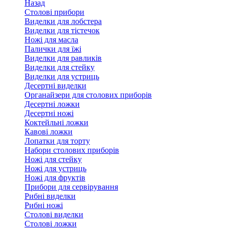
Назад
Столові прибори
Виделки для лобстера
Виделки для тістечок
Ножі для масла
Палички для їжі
Виделки для равликів
Виделки для стейку
Виделки для устриць
Десертні виделки
Органайзери для столових приборів
Десертні ложки
Десертні ножі
Коктейльні ложки
Кавові ложки
Лопатки для торту
Набори столових приборів
Ножі для стейку
Ножі для устриць
Ножі для фруктів
Прибори для сервірування
Рибні виделки
Рибні ножі
Столові виделки
Столові ложки