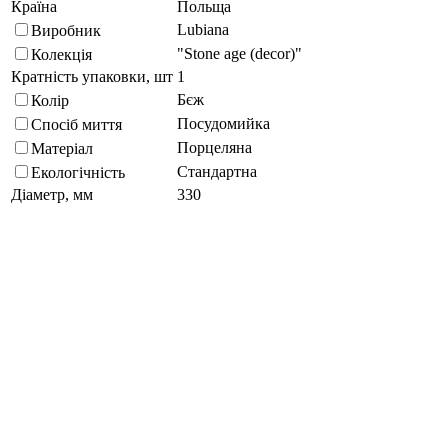
Країна
Польща
Lubiana
Виробник
"Stone age (decor)"
Колекція
Кратність упаковки, шт
1
Бєж
Колір
Посудомийка
Спосіб миття
Порцеляна
Матеріал
Стандартна
Екологічність
Діаметр, мм
330
Органічна
Форма
Підберіть схожі за характеристиками товари, вибравши одну
або кілька властивостей
Обрано:
0
Показати
Запитати менеджера
в Telegram
Запитати про товар