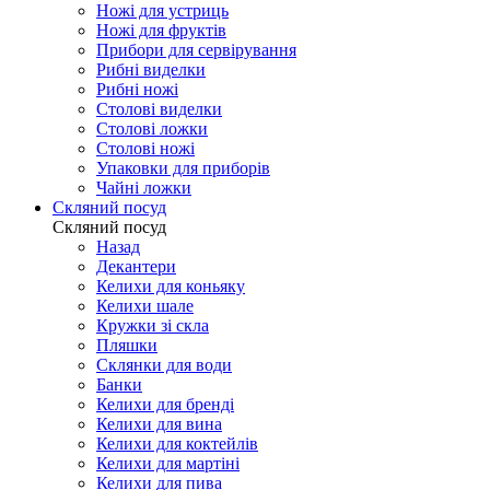
Ножі для устриць
Ножі для фруктів
Прибори для сервірування
Рибні виделки
Рибні ножі
Столові виделки
Столові ложки
Столові ножі
Упаковки для приборів
Чайні ложки
Скляний посуд
Скляний посуд
Назад
Декантери
Келихи для коньяку
Келихи шале
Кружки зі скла
Пляшки
Склянки для води
Банки
Келихи для бренді
Келихи для вина
Келихи для коктейлів
Келихи для мартіні
Келихи для пива