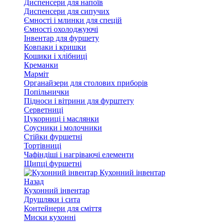
Диспенсери для напоїв
Диспенсери для сипучих
Ємності і млинки для спецій
Ємності охолоджуючі
Інвентар для фуршету
Ковпаки і кришки
Кошики і хлібниці
Креманки
Марміт
Органайзери для столових приборів
Попільнички
Підноси і вітрини для фурштету
Серветниці
Цукорниці і маслянки
Соусники і молочники
Стійки фуршетні
Тортівниці
Чафіндіші і нагріваючі елементи
Щипці фуршетні
Кухонний інвентар
Назад
Кухонний інвентар
Друшляки і сита
Контейнери для сміття
Миски кухонні