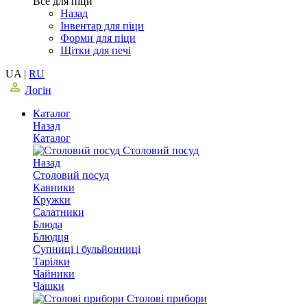
Все для піци
Назад
Інвентар для піци
Форми для піци
Щітки для печі
UA
|
RU
Логін
Каталог
Назад
Каталог
Столовий посуд
Назад
Столовий посуд
Кавники
Кружки
Салатники
Блюда
Блюдця
Супниці і бульйонниці
Тарілки
Чайники
Чашки
Столові прибори