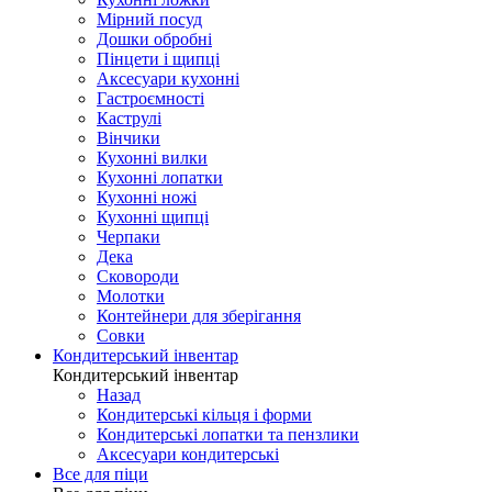
Мірний посуд
Дошки обробні
Пінцети і щипці
Аксесуари кухонні
Гастроємності
Каструлі
Вінчики
Кухонні вилки
Кухонні лопатки
Кухонні ножі
Кухонні щипці
Черпаки
Дека
Сковороди
Молотки
Контейнери для зберігання
Совки
Кондитерський інвентар
Кондитерський інвентар
Назад
Кондитерські кільця і форми
Кондитерські лопатки та пензлики
Аксесуари кондитерські
Все для піци