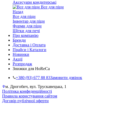
Аксесуари кондитерські
Все для піци
Назад
Все для піци
Інвентар для піци
Форми для піци
Щітки для печі
Про компанію
Бренди
Доставка і Оплата
Прайси і Каталоги
Новинки
Акції
Розпродаж
Знижки для HoReCa
+38‎0 (93) 677 88 83
Замовити дзвінок
м. Дрогобич, вул. Трускавецька, 1
Політика конфеденційності
Правила користування сайтом
Договір публічної оферти