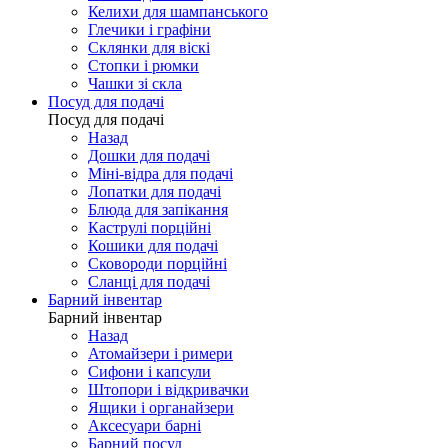
Келихи для шампанського
Глечики і графіни
Склянки для віскі
Стопки і рюмки
Чашки зі скла
Посуд для подачі
Посуд для подачі
Назад
Дошки для подачі
Міні-відра для подачі
Лопатки для подачі
Блюда для запікання
Каструлі порційні
Кошики для подачі
Сковороди порційні
Сланці для подачі
Барний інвентар
Барний інвентар
Назад
Атомайзери і римери
Сифони і капсули
Штопори і відкривачки
Ящики і органайзери
Аксесуари барні
Барний посуд