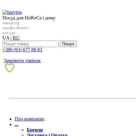
Посуд для HoReCa і дому
імпортер
професійного
посуду
UA
|
RU
Пошук
+38‎0 (93) 677 88 83
Замовити дзвінок
Про компанію
...
Бренди
Доставка і Оплата