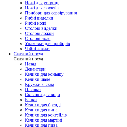
Ножі для устриць
Ножі для фруктів
Прибори для сервірування
Рибні виделки
Рибні ножі
Столові виделки
Столові ложки
Столові ножі
Упаковки для приборів
Чайні ложки
Скляний посуд
Скляний посуд
Назад
Декантери
Келихи для коньяку
Келихи шале
Кружки зі скла
Пляшки
Склянки для води
Банки
Келихи для бренді
Келихи для вина
Келихи для коктейлів
Келихи для мартіні
Келихи для пива