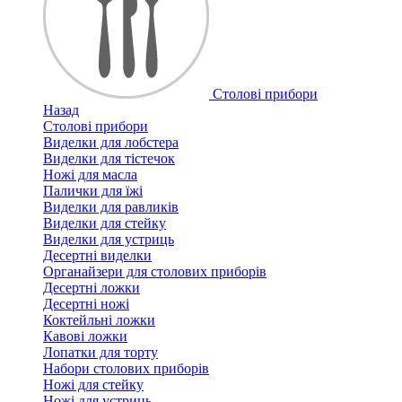
Столові прибори
Назад
Столові прибори
Виделки для лобстера
Виделки для тістечок
Ножі для масла
Палички для їжі
Виделки для равликів
Виделки для стейку
Виделки для устриць
Десертні виделки
Органайзери для столових приборів
Десертні ложки
Десертні ножі
Коктейльні ложки
Кавові ложки
Лопатки для торту
Набори столових приборів
Ножі для стейку
Ножі для устриць