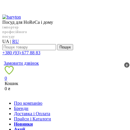
Посуд для HoReCa і дому
імпортер
професійного
посуду
UA
|
RU
Пошук
+38‎0 (93) 677 88 83
Замовити дзвінок
0
0
Кошик
0
₴
Про компанію
Бренди
Доставка і Оплата
Прайси і Каталоги
Новинки
Акції