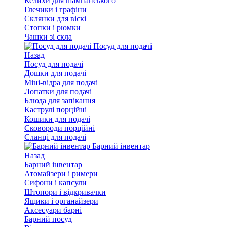
Келихи для шампанського
Глечики і графіни
Склянки для віскі
Стопки і рюмки
Чашки зі скла
Посуд для подачі
Назад
Посуд для подачі
Дошки для подачі
Міні-відра для подачі
Лопатки для подачі
Блюда для запікання
Каструлі порційні
Кошики для подачі
Сковороди порційні
Сланці для подачі
Барний інвентар
Назад
Барний інвентар
Атомайзери і римери
Сифони і капсули
Штопори і відкривачки
Ящики і органайзери
Аксесуари барні
Барний посуд