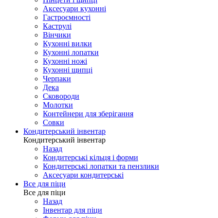
Аксесуари кухонні
Гастроємності
Каструлі
Вінчики
Кухонні вилки
Кухонні лопатки
Кухонні ножі
Кухонні щипці
Черпаки
Дека
Сковороди
Молотки
Контейнери для зберігання
Совки
Кондитерський інвентар
Кондитерський інвентар
Назад
Кондитерські кільця і форми
Кондитерські лопатки та пензлики
Аксесуари кондитерські
Все для піци
Все для піци
Назад
Інвентар для піци