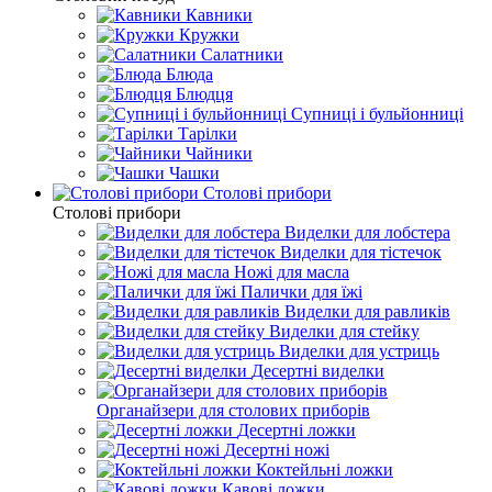
Кавники
Кружки
Салатники
Блюда
Блюдця
Супниці і бульйонниці
Тарілки
Чайники
Чашки
Столові прибори
Столові прибори
Виделки для лобстера
Виделки для тістечок
Ножі для масла
Палички для їжі
Виделки для равликів
Виделки для стейку
Виделки для устриць
Десертні виделки
Органайзери для столових приборів
Десертні ложки
Десертні ножі
Коктейльні ложки
Кавові ложки