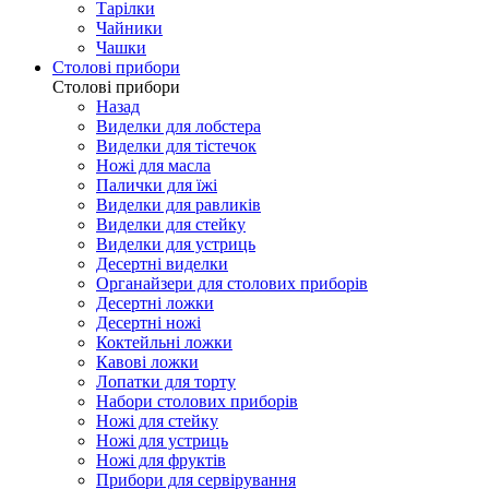
Тарілки
Чайники
Чашки
Столові прибори
Столові прибори
Назад
Виделки для лобстера
Виделки для тістечок
Ножі для масла
Палички для їжі
Виделки для равликів
Виделки для стейку
Виделки для устриць
Десертні виделки
Органайзери для столових приборів
Десертні ложки
Десертні ножі
Коктейльні ложки
Кавові ложки
Лопатки для торту
Набори столових приборів
Ножі для стейку
Ножі для устриць
Ножі для фруктів
Прибори для сервірування