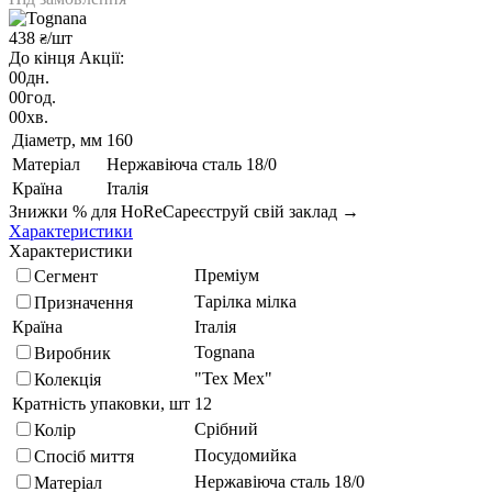
438
/шт
₴
До кінця Акції:
00
дн.
00
год.
00
хв.
Діаметр, мм
160
Матеріал
Нержавіюча сталь 18/0
Країна
Італія
Знижки % для HoReCa
реєструй свій заклад →
Характеристики
Характеристики
Преміум
Сегмент
Тарілка мілка
Призначення
Країна
Італія
Tognana
Виробник
"Tex Mex"
Колекція
Кратність упаковки, шт
12
Срібний
Колір
Посудомийка
Спосіб миття
Нержавіюча сталь 18/0
Матеріал