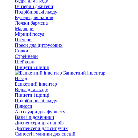
Відра для льоду
Гейзери і джигери
Подрібнювачі льоду
Кулери для напоїв
Ложки бармена
Мадлери
Мірний посуд
Пітчери
Преси для цитрусових
Совки
Стрейнери
Шейкери
Пінцети і щипці
Банкетний інвентар
Назад
Банкетний інвентар
Відра для льоду
Пінцети і щипці
Подрібнювачі льоду
Підноси
Аксесуари для фуршету
Вази і підсвічники
Диспенсери для напоїв
Диспенсери для сипучих
Ємності і млинки для спецій