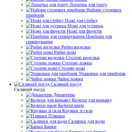
Лопатки для торту
Набори столових
приборів
Ножі для стейку
Ножі для устриць
Ножі для фруктів
Прибори для
сервірування
Рибні виделки
Рибні ножі
Столові виделки
Столові ложки
Столові ножі
Упаковки для приборів
Чайні ложки
Скляний посуд
Скляний посуд
Декантери
Келихи для коньяку
Келихи шале
Кружки зі скла
Пляшки
Склянки для води
Банки
Келихи для бренді