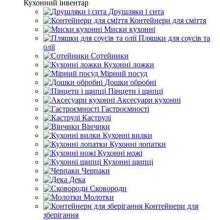
Кухонний інвентар
Друшляки і сита
Контейнери для сміття
Миски кухонні
Пляшки для соусів та
олії
Сотейники
Кухонні ложки
Мірний посуд
Дошки обробні
Пінцети і щипці
Аксесуари кухонні
Гастроємності
Каструлі
Вінчики
Кухонні вилки
Кухонні лопатки
Кухонні ножі
Кухонні щипці
Черпаки
Дека
Сковороди
Молотки
Контейнери для
зберігання