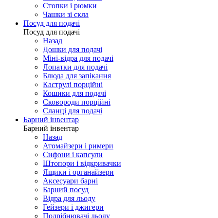
Стопки і рюмки
Чашки зі скла
Посуд для подачі
Посуд для подачі
Назад
Дошки для подачі
Міні-відра для подачі
Лопатки для подачі
Блюда для запікання
Каструлі порційні
Кошики для подачі
Сковороди порційні
Сланці для подачі
Барний інвентар
Барний інвентар
Назад
Атомайзери і римери
Сифони і капсули
Штопори і відкривачки
Ящики і органайзери
Аксесуари барні
Барний посуд
Відра для льоду
Гейзери і джигери
Подрібнювачі льоду