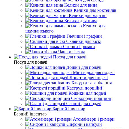
Келихи для вина
Келихи для коктейлів
Келихи для мартіні
Келихи для пива
Келихи для
шампанського
Глечики і графіни
Склянки для віскі
Стопки і рюмки
Чашки зі скла
Посуд для подачі
Посуд для подачі
Дошки для подачі
Міні-відра для подачі
Лопатки для подачі
Блюда для запікання
Каструлі порційні
Кошики для подачі
Сковороди порційні
Сланці для подачі
Барний інвентар
Барний інвентар
Атомайзери і римери
Сифони і капсули