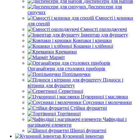
Диспенсери для напоїв
Диспенсери для
сипучих
Ємності і млинки
для спецій
Ємності охолоджуючі
Інвентар для фуршету
Ковпаки і кришки
Кошики і хлібниці
Креманки
Марміт
Органайзери для столових приборів
Попільнички
Підноси і
вітрини для фурштету
Серветниці
Цукорниці і маслянки
Соусники і молочники
Стійки фуршетні
Тортівниці
Чафіндіші і
нагріваючі елементи
Щипці фуршетні
Кухонний інвентар