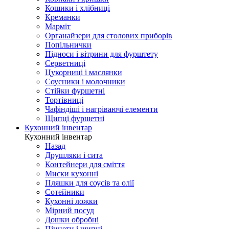
Кошики і хлібниці
Креманки
Марміт
Органайзери для столових приборів
Попільнички
Підноси і вітрини для фурштету
Серветниці
Цукорниці і маслянки
Соусники і молочники
Стійки фуршетні
Тортівниці
Чафіндіші і нагріваючі елементи
Щипці фуршетні
Кухонний інвентар
Кухонний інвентар
Назад
Друшляки і сита
Контейнери для сміття
Миски кухонні
Пляшки для соусів та олії
Сотейники
Кухонні ложки
Мірний посуд
Дошки обробні
Пінцети і щипці