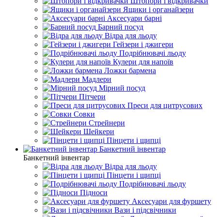
Штопори і відкривачки
Ящики і органайзери
Аксесуари барні
Барний посуд
Відра для льоду
Гейзери і джигери
Подрібнювачі льоду
Кулери для напоїв
Ложки бармена
Мадлери
Мірний посуд
Пітчери
Преси для цитрусових
Совки
Стрейнери
Шейкери
Пінцети і щипці
Банкетний інвентар
Банкетний інвентар
Відра для льоду
Пінцети і щипці
Подрібнювачі льоду
Підноси
Аксесуари для фуршету
Вази і підсвічники