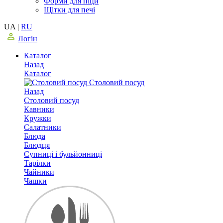
Форми для піци
Щітки для печі
UA
|
RU
Логін
Каталог
Назад
Каталог
Столовий посуд
Назад
Столовий посуд
Кавники
Кружки
Салатники
Блюда
Блюдця
Супниці і бульйонниці
Тарілки
Чайники
Чашки