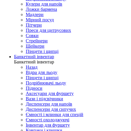
Кулери для напоїв
Ложки бармена
Мадлери
Мірний посуд
Пітчери
Преси для цитрусових
Совки
Стрейнери
Шейкери
Пінцети і щипці
Банкетний інвентар
Банкетний інвентар
Назад
Відра для льоду
Пінцети і щипці
Подрібнювачі льоду
Підноси
Аксесуари для фуршету
Вази і підсвічники
Диспенсери для напоїв
Диспенсери для сипучих
Ємності і млинки для спецій
Ємності охолоджуючі
Інвентар для фуршету
Ковпаки і кришки