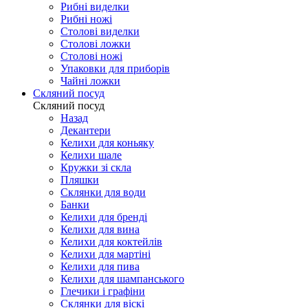
Рибні виделки
Рибні ножі
Столові виделки
Столові ложки
Столові ножі
Упаковки для приборів
Чайні ложки
Скляний посуд
Скляний посуд
Назад
Декантери
Келихи для коньяку
Келихи шале
Кружки зі скла
Пляшки
Склянки для води
Банки
Келихи для бренді
Келихи для вина
Келихи для коктейлів
Келихи для мартіні
Келихи для пива
Келихи для шампанського
Глечики і графіни
Склянки для віскі