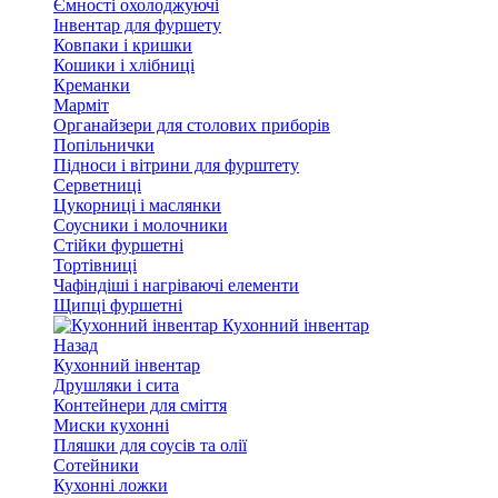
Ємності охолоджуючі
Інвентар для фуршету
Ковпаки і кришки
Кошики і хлібниці
Креманки
Марміт
Органайзери для столових приборів
Попільнички
Підноси і вітрини для фурштету
Серветниці
Цукорниці і маслянки
Соусники і молочники
Стійки фуршетні
Тортівниці
Чафіндіші і нагріваючі елементи
Щипці фуршетні
Кухонний інвентар
Назад
Кухонний інвентар
Друшляки і сита
Контейнери для сміття
Миски кухонні
Пляшки для соусів та олії
Сотейники
Кухонні ложки