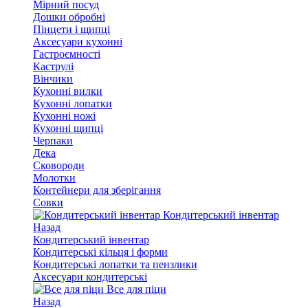
Мірний посуд
Дошки обробні
Пінцети і щипці
Аксесуари кухонні
Гастроємності
Каструлі
Вінчики
Кухонні вилки
Кухонні лопатки
Кухонні ножі
Кухонні щипці
Черпаки
Дека
Сковороди
Молотки
Контейнери для зберігання
Совки
Кондитерський інвентар
Назад
Кондитерський інвентар
Кондитерські кільця і форми
Кондитерські лопатки та пензлики
Аксесуари кондитерські
Все для піци
Назад