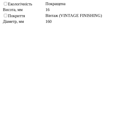
Покращена
Екологічність
Висота, мм
16
Вінтаж (VINTAGE FINISHING)
Покриття
Діаметр, мм
160
Кругла
Форма
Так
Рельєф
Підберіть схожі за характеристиками товари, вибравши одну
або кілька властивостей
Обрано:
0
Показати
Запитати менеджера
в Telegram
Запитати про товар