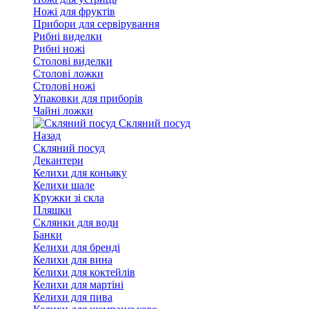
Ножі для фруктів
Прибори для сервірування
Рибні виделки
Рибні ножі
Столові виделки
Столові ложки
Столові ножі
Упаковки для приборів
Чайні ложки
Скляний посуд
Назад
Скляний посуд
Декантери
Келихи для коньяку
Келихи шале
Кружки зі скла
Пляшки
Склянки для води
Банки
Келихи для бренді
Келихи для вина
Келихи для коктейлів
Келихи для мартіні
Келихи для пива