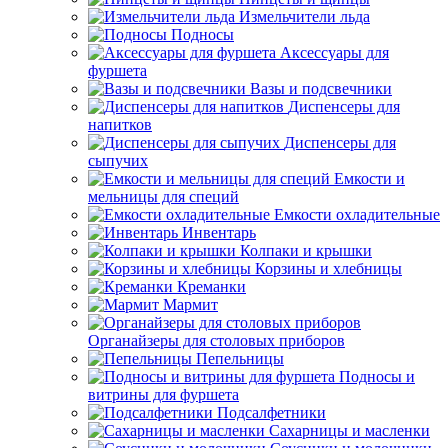
Измельчители льда
Подносы
Аксессуары для
фуршета
Вазы и подсвечники
Диспенсеры для
напитков
Диспенсеры для
сыпучих
Емкости и
мельницы для специй
Емкости охладительные
Инвентарь
Колпаки и крышки
Корзины и хлебницы
Креманки
Мармит
Органайзеры для столовых приборов
Пепельницы
Подносы и
витрины для фуршета
Подсалфетники
Сахарницы и масленки