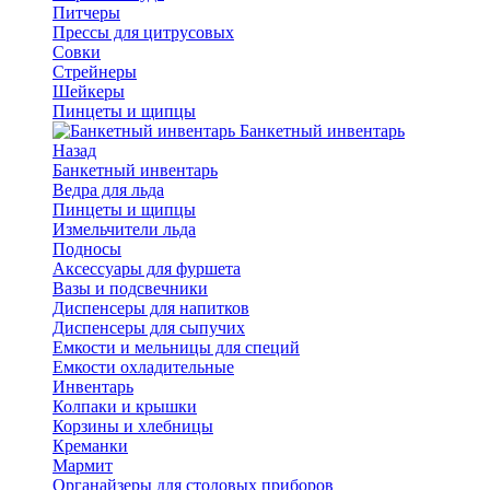
Питчеры
Прессы для цитрусовых
Совки
Стрейнеры
Шейкеры
Пинцеты и щипцы
Банкетный инвентарь
Назад
Банкетный инвентарь
Ведра для льда
Пинцеты и щипцы
Измельчители льда
Подносы
Аксессуары для фуршета
Вазы и подсвечники
Диспенсеры для напитков
Диспенсеры для сыпучих
Емкости и мельницы для специй
Емкости охладительные
Инвентарь
Колпаки и крышки
Корзины и хлебницы
Креманки
Мармит
Органайзеры для столовых приборов