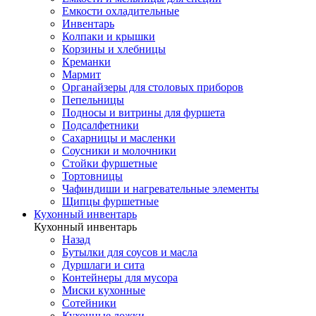
Емкости охладительные
Инвентарь
Колпаки и крышки
Корзины и хлебницы
Креманки
Мармит
Органайзеры для столовых приборов
Пепельницы
Подносы и витрины для фуршета
Подсалфетники
Сахарницы и масленки
Соусники и молочники
Стойки фуршетные
Тортовницы
Чафиндиши и нагревательные элементы
Щипцы фуршетные
Кухонный инвентарь
Кухонный инвентарь
Назад
Бутылки для соусов и масла
Дуршлаги и сита
Контейнеры для мусора
Миски кухонные
Сотейники
Кухонные ложки