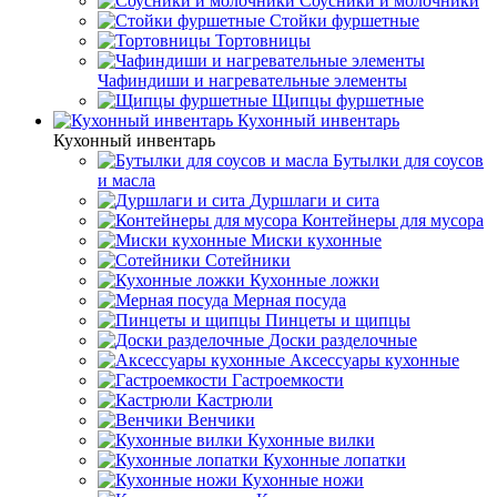
Соусники и молочники
Стойки фуршетные
Тортовницы
Чафиндиши и нагревательные элементы
Щипцы фуршетные
Кухонный инвентарь
Кухонный инвентарь
Бутылки для соусов
и масла
Дуршлаги и сита
Контейнеры для мусора
Миски кухонные
Сотейники
Кухонные ложки
Мерная посуда
Пинцеты и щипцы
Доски разделочные
Аксессуары кухонные
Гастроемкости
Кастрюли
Венчики
Кухонные вилки
Кухонные лопатки
Кухонные ножи