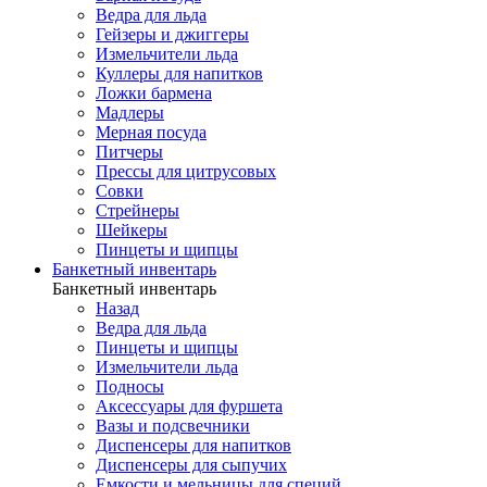
Ведра для льда
Гейзеры и джиггеры
Измельчители льда
Куллеры для напитков
Ложки бармена
Мадлеры
Мерная посуда
Питчеры
Прессы для цитрусовых
Совки
Стрейнеры
Шейкеры
Пинцеты и щипцы
Банкетный инвентарь
Банкетный инвентарь
Назад
Ведра для льда
Пинцеты и щипцы
Измельчители льда
Подносы
Аксессуары для фуршета
Вазы и подсвечники
Диспенсеры для напитков
Диспенсеры для сыпучих
Емкости и мельницы для специй