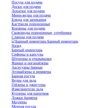
Посуда для подачи
Доски для подачи
Лопатки для подачи
Мини-ведра для подачи
Блюда для запекания
Кастрюли порционные
Корзины для подачи
Сковороды порционные, сотейники
Сланцы для подачи
Барный инвентарь
Назад
Барный инвентарь
Сифоны и капсулы
Штопоры и открывалки
Ящики и органайзеры
Аксесуары барные
Атомайзеры и риммеры
Барная посуда
Ведра для льда
Гейзеры и джиггеры
Измельчители льда
Куллеры для напитков
Ложки бармена
Мадлеры
Мерная посуда