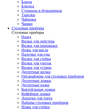
Блюда
Блюдца
Супницы и бульонницы
Тарелки
Чайники
Чашки
Cтоловые приборы
Cтоловые приборы
Назад
Вилки для лобстера
Вилки для пирожных
Ножи для масла
Палочки для еды
Вилки для стейка
Вилки для улиток
Вилки для устриц
Десертные вилки
Органайзеры для столовых приборов
Десертные ложки
Десертные ножи
Коктейльные ложки
Кофейные ложки
Лопатки для торта
Наборы столовых приборов
Ножи для стейка