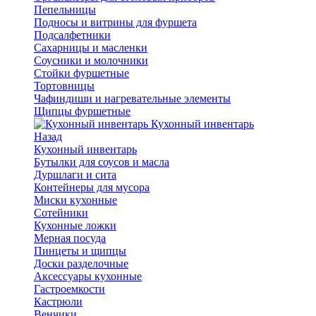
Пепельницы
Подносы и витрины для фуршета
Подсалфетники
Сахарницы и масленки
Соусники и молочники
Стойки фуршетные
Тортовницы
Чафиндиши и нагревательные элементы
Щипцы фуршетные
Кухонный инвентарь
Назад
Кухонный инвентарь
Бутылки для соусов и масла
Дуршлаги и сита
Контейнеры для мусора
Миски кухонные
Сотейники
Кухонные ложки
Мерная посуда
Пинцеты и щипцы
Доски разделочные
Аксессуары кухонные
Гастроемкости
Кастрюли
Венчики