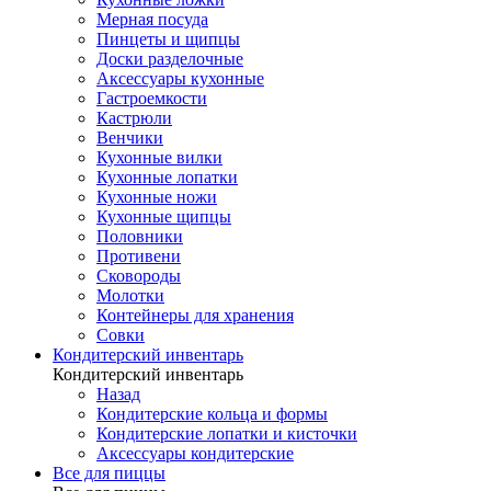
Мерная посуда
Пинцеты и щипцы
Доски разделочные
Аксессуары кухонные
Гастроемкости
Кастрюли
Венчики
Кухонные вилки
Кухонные лопатки
Кухонные ножи
Кухонные щипцы
Половники
Противени
Сковороды
Молотки
Контейнеры для хранения
Совки
Кондитерский инвентарь
Кондитерский инвентарь
Назад
Кондитерские кольца и формы
Кондитерские лопатки и кисточки
Аксессуары кондитерские
Все для пиццы