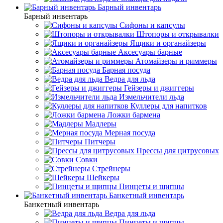
Барный инвентарь
Барный инвентарь
Сифоны и капсулы
Штопоры и открывалки
Ящики и органайзеры
Аксесуары барные
Атомайзеры и риммеры
Барная посуда
Ведра для льда
Гейзеры и джиггеры
Измельчители льда
Куллеры для напитков
Ложки бармена
Мадлеры
Мерная посуда
Питчеры
Прессы для цитрусовых
Совки
Стрейнеры
Шейкеры
Пинцеты и щипцы
Банкетный инвентарь
Банкетный инвентарь
Ведра для льда
Пинцеты и щипцы