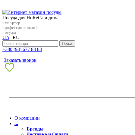
Посуда для HoReCa и дома
импортер
профессиональной
посуды
UA
|
RU
Поиск
+38‎0 (93) 677 88 83
Заказать звонок
О компании
...
Бренды
Доставка и Оплата