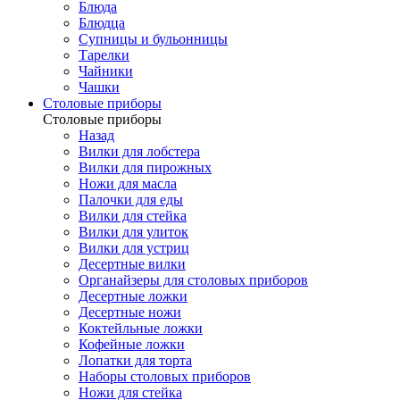
Блюда
Блюдца
Супницы и бульонницы
Тарелки
Чайники
Чашки
Cтоловые приборы
Cтоловые приборы
Назад
Вилки для лобстера
Вилки для пирожных
Ножи для масла
Палочки для еды
Вилки для стейка
Вилки для улиток
Вилки для устриц
Десертные вилки
Органайзеры для столовых приборов
Десертные ложки
Десертные ножи
Коктейльные ложки
Кофейные ложки
Лопатки для торта
Наборы столовых приборов
Ножи для стейка