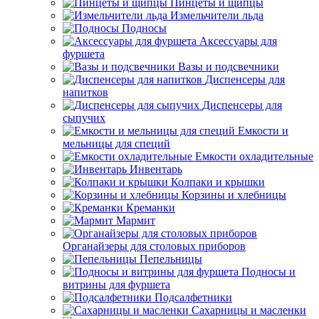
Пинцеты и щипцы
Измельчители льда
Подносы
Аксессуары для
фуршета
Вазы и подсвечники
Диспенсеры для
напитков
Диспенсеры для
сыпучих
Емкости и
мельницы для специй
Емкости охладительные
Инвентарь
Колпаки и крышки
Корзины и хлебницы
Креманки
Мармит
Органайзеры для столовых приборов
Пепельницы
Подносы и
витрины для фуршета
Подсалфетники
Сахарницы и масленки