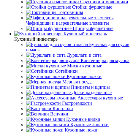
Соусники и молочники
Стойки фуршетные
Тортовницы
Чафиндиши и нагревательные элементы
Щипцы фуршетные
Кухонный инвентарь
Кухонный инвентарь
Бутылки для соусов
и масла
Дуршлаги и сита
Контейнеры для мусора
Миски кухонные
Сотейники
Кухонные ложки
Мерная посуда
Пинцеты и щипцы
Доски разделочные
Аксессуары кухонные
Гастроемкости
Кастрюли
Венчики
Кухонные вилки
Кухонные лопатки
Кухонные ножи