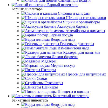
Сланцы для подачи
Барный инвентарь
Барный инвентарь
Сифоны и капсулы
Штопоры и открывалки
Ящики и органайзеры
Аксесуары барные
Атомайзеры и риммеры
Барная посуда
Ведра для льда
Гейзеры и джиггеры
Измельчители льда
Куллеры для напитков
Ложки бармена
Мадлеры
Мерная посуда
Питчеры
Прессы для цитрусовых
Совки
Стрейнеры
Шейкеры
Пинцеты и щипцы
Банкетный инвентарь
Банкетный инвентарь
Ведра для льда