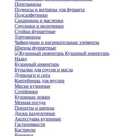
Пепельницы
Подносы и витрины для фуршета
Подсалфетники
Сахарницы и масленки
Соусники и молочники
Стойки фуршетные
Тортовницы
Чафиндиши и нагревательные элементы
Щипцы фуршетные
Кухонный инвентарь
Назад
Кухонный инвентарь
Бутылки для соусов и масла
Дуршлаги и сита
Контейнеры для мусора
Миски кухонные
Сотейники
Кухонные ложки
Мерная посуда
Пинцеты и щипцы
Доски разделочные
Аксессуары кухонные
Гастроемкости
Кастрюли
Венчики