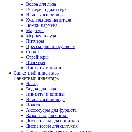
Ведра для льда
Гейзеры и джиггеры
Измельчители льда
Куллеры для напитков
Ложки бармена
Мадлеры
Мерная посуда
Питчеры
Прессы для цитрусовых
Совки
Стрейнеры
Шейкеры
Пинцеты и щипцы
Банкетный инвентарь
Банкетный инвентарь
Назад
Ведра для льда
Пинцеты и щипцы
Измельчители льда
Подносы
Аксессуары для фуршета
Вазы и подсвечники
Диспенсеры для напитков
Диспенсеры для сыпучих
Емкости и мельницы для специй