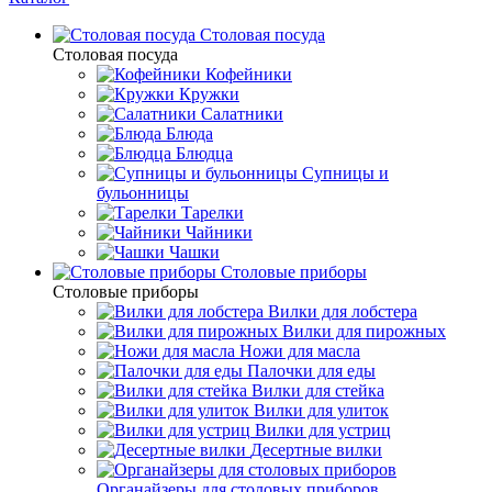
Столовая посуда
Столовая посуда
Кофейники
Кружки
Салатники
Блюда
Блюдца
Супницы и
бульонницы
Тарелки
Чайники
Чашки
Cтоловые приборы
Cтоловые приборы
Вилки для лобстера
Вилки для пирожных
Ножи для масла
Палочки для еды
Вилки для стейка
Вилки для улиток
Вилки для устриц
Десертные вилки
Органайзеры для столовых приборов