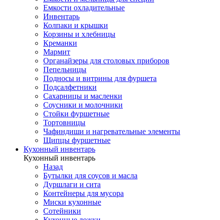
Емкости охладительные
Инвентарь
Колпаки и крышки
Корзины и хлебницы
Креманки
Мармит
Органайзеры для столовых приборов
Пепельницы
Подносы и витрины для фуршета
Подсалфетники
Сахарницы и масленки
Соусники и молочники
Стойки фуршетные
Тортовницы
Чафиндиши и нагревательные элементы
Щипцы фуршетные
Кухонный инвентарь
Кухонный инвентарь
Назад
Бутылки для соусов и масла
Дуршлаги и сита
Контейнеры для мусора
Миски кухонные
Сотейники
Кухонные ложки