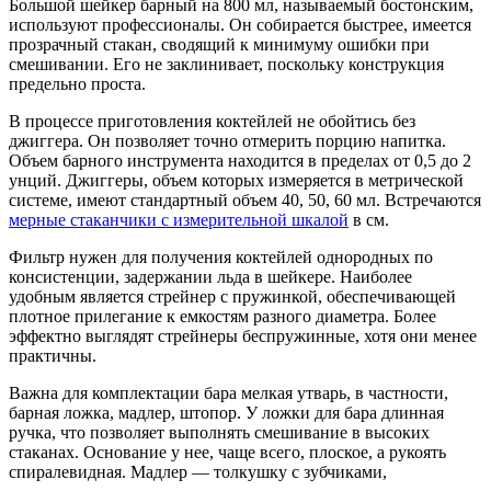
Большой шейкер барный на 800 мл, называемый бостонским,
используют профессионалы. Он собирается быстрее, имеется
прозрачный стакан, сводящий к минимуму ошибки при
смешивании. Его не заклинивает, поскольку конструкция
предельно проста.
В процессе приготовления коктейлей не обойтись без
джиггера. Он позволяет точно отмерить порцию напитка.
Объем барного инструмента находится в пределах от 0,5 до 2
унций. Джиггеры, объем которых измеряется в метрической
системе, имеют стандартный объем 40, 50, 60 мл. Встречаются
мерные стаканчики с измерительной шкалой
в см.
Фильтр нужен для получения коктейлей однородных по
консистенции, задержании льда в шейкере. Наиболее
удобным является стрейнер с пружинкой, обеспечивающей
плотное прилегание к емкостям разного диаметра. Более
эффектно выглядят стрейнеры беспружинные, хотя они менее
практичны.
Важна для комплектации бара мелкая утварь, в частности,
барная ложка, мадлер, штопор. У ложки для бара длинная
ручка, что позволяет выполнять смешивание в высоких
стаканах. Основание у нее, чаще всего, плоское, а рукоять
спиралевидная. Мадлер — толкушку с зубчиками,