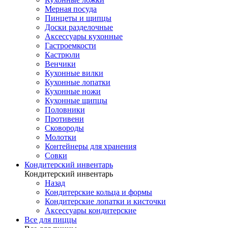
Мерная посуда
Пинцеты и щипцы
Доски разделочные
Аксессуары кухонные
Гастроемкости
Кастрюли
Венчики
Кухонные вилки
Кухонные лопатки
Кухонные ножи
Кухонные щипцы
Половники
Противени
Сковороды
Молотки
Контейнеры для хранения
Совки
Кондитерский инвентарь
Кондитерский инвентарь
Назад
Кондитерские кольца и формы
Кондитерские лопатки и кисточки
Аксессуары кондитерские
Все для пиццы