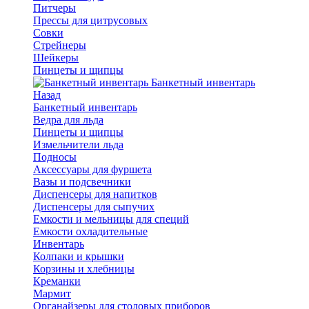
Питчеры
Прессы для цитрусовых
Совки
Стрейнеры
Шейкеры
Пинцеты и щипцы
Банкетный инвентарь
Назад
Банкетный инвентарь
Ведра для льда
Пинцеты и щипцы
Измельчители льда
Подносы
Аксессуары для фуршета
Вазы и подсвечники
Диспенсеры для напитков
Диспенсеры для сыпучих
Емкости и мельницы для специй
Емкости охладительные
Инвентарь
Колпаки и крышки
Корзины и хлебницы
Креманки
Мармит
Органайзеры для столовых приборов