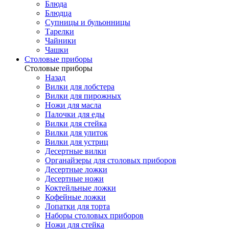
Блюда
Блюдца
Супницы и бульонницы
Тарелки
Чайники
Чашки
Cтоловые приборы
Cтоловые приборы
Назад
Вилки для лобстера
Вилки для пирожных
Ножи для масла
Палочки для еды
Вилки для стейка
Вилки для улиток
Вилки для устриц
Десертные вилки
Органайзеры для столовых приборов
Десертные ложки
Десертные ножи
Коктейльные ложки
Кофейные ложки
Лопатки для торта
Наборы столовых приборов
Ножи для стейка