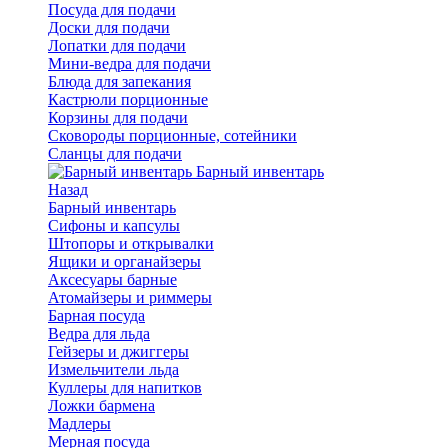
Посуда для подачи
Доски для подачи
Лопатки для подачи
Мини-ведра для подачи
Блюда для запекания
Кастрюли порционные
Корзины для подачи
Сковороды порционные, сотейники
Сланцы для подачи
Барный инвентарь
Назад
Барный инвентарь
Сифоны и капсулы
Штопоры и открывалки
Ящики и органайзеры
Аксесуары барные
Атомайзеры и риммеры
Барная посуда
Ведра для льда
Гейзеры и джиггеры
Измельчители льда
Куллеры для напитков
Ложки бармена
Мадлеры
Мерная посуда