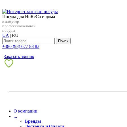
Посуда для HoReCa и дома
импортер
профессиональной
посуды
UA
|
RU
Поиск
+38‎0 (93) 677 88 83
Заказать звонок
О компании
...
Бренды
Доставка и Оплата