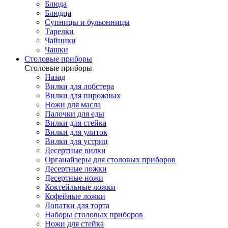
Блюда
Блюдца
Супницы и бульонницы
Тарелки
Чайники
Чашки
Cтоловые приборы
Cтоловые приборы
Назад
Вилки для лобстера
Вилки для пирожных
Ножи для масла
Палочки для еды
Вилки для стейка
Вилки для улиток
Вилки для устриц
Десертные вилки
Органайзеры для столовых приборов
Десертные ложки
Десертные ножи
Коктейльные ложки
Кофейные ложки
Лопатки для торта
Наборы столовых приборов
Ножи для стейка